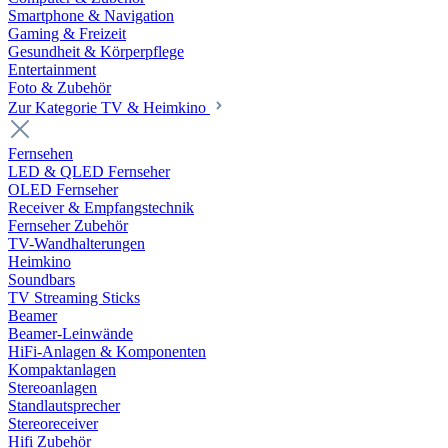
Smartphone & Navigation
Gaming & Freizeit
Gesundheit & Körperpflege
Entertainment
Foto & Zubehör
Zur Kategorie TV & Heimkino
Fernsehen
LED & QLED Fernseher
OLED Fernseher
Receiver & Empfangstechnik
Fernseher Zubehör
TV-Wandhalterungen
Heimkino
Soundbars
TV Streaming Sticks
Beamer
Beamer-Leinwände
HiFi-Anlagen & Komponenten
Kompaktanlagen
Stereoanlagen
Standlautsprecher
Stereoreceiver
Hifi Zubehör