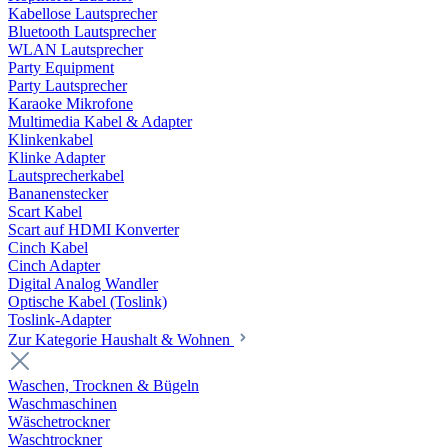
Kabellose Lautsprecher
Bluetooth Lautsprecher
WLAN Lautsprecher
Party Equipment
Party Lautsprecher
Karaoke Mikrofone
Multimedia Kabel & Adapter
Klinkenkabel
Klinke Adapter
Lautsprecherkabel
Bananenstecker
Scart Kabel
Scart auf HDMI Konverter
Cinch Kabel
Cinch Adapter
Digital Analog Wandler
Optische Kabel (Toslink)
Toslink-Adapter
Zur Kategorie Haushalt & Wohnen
Waschen, Trocknen & Bügeln
Waschmaschinen
Wäschetrockner
Waschtrockner