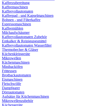
Kaffeezubereitung
Kaffeemaschinen
Kaffeevollautomaten
Kaffeepad - und Kapselmaschinen
Bohnen - und Filterkaffee
Espressomaschinen
Kaffeemühlen
Milchaufschäumer
Kaffeevollautomaten Zubehör
Entkalker & Reinigungsmittel
Kaffeevollautomaten Wasserfilter
Thermobecher & Gläser
Küchenkleingeräte
Mikrowellen
Küchenmaschinen
Minibacköfen
Fritteusen
Brotbackautomaten
Eismaschinen
Fleischwölfe
Dampfgarer
Dörrautomaten
Aufsätze für Küchenmaschinen
Mikrowellenzubehör
Küchengeräte