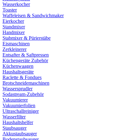
Wasserkocher
Toaster
Waffeleisen & Sandwichmaker
Eierkocher
Standmixer
Handmixer
Stabmixer & Pürierstäbe
Eismaschinen
Zerkleinerer
Entsafter & Saftpressen
Küchengeräte Zubehör
Küchenwaagen
Haushaltsgeräte
Raclette & Fondues
Brotschneidemaschinen
Wassersprudler
Sodastream-Zubehör
Vakuumierer
Vakuumierfolien
Ultraschallreiniger
Wasserfilter
Haushaltshelfer
Staubsauger
Akkustaubsauger
Bodenstaubsauger