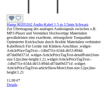
Hama 00205262 Audio-Kabel 1,5 m 3.5mm Schwarz
Zur Übertragung des analogen Audiosignals zwischen z.B.
MP3-Player und Verstärker Hochwertige Materialien
gewährleisten eine exzellente, störungsfreie Tonqualität
Optimierter Knickschutz durch flexible Materialien verhindert
Kabelbruch Für Geräte mit Klinken-Anschluss .widget-
ArticlePriceTagText---1dbd7f1e-6344-4b53-894d-
df7da69d371d .widget-ArticlePriceTagText-detailPoint{font-
size:12px;line-height:1.2}.widget-ArticlePriceTagText--
-1dbd7f1e-6344-4b53-894d-df7da69d371d .widget-
ArticlePriceTagText-articleShowMore{font-size:12px;line-
height:1.2}
11,99 €*
Details