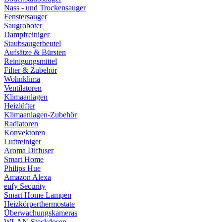
Nass - und Trockensauger
Fenstersauger
Saugroboter
Dampfreiniger
Staubsaugerbeutel
Aufsätze & Bürsten
Reinigungsmittel
Filter & Zubehör
Wohnklima
Ventilatoren
Klimaanlagen
Heizlüfter
Klimaanlagen-Zubehör
Radiatoren
Konvektoren
Luftreiniger
Aroma Diffuser
Smart Home
Philips Hue
Amazon Alexa
eufy Security
Smart Home Lampen
Heizkörperthermostate
Überwachungskameras
WLAN-Steckdosen