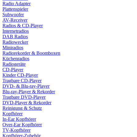
Radio Adapter
Plattenspieler
Subwoofer
AV-Receiver
Radios & CD-Player
Internetradios
DAB Radios
Radiowecker
Miniradios
Radiorekorder & Boomboxen
Küchenradios
Radiogeräte
CD-Player
Kinder CD-Player
Tragbare CD-Player
DVD- & Blu-ray-Player
Blu-ray-Player & Rekorder
Tragbare DVD-Player
DVD-Player & Rekorder
Reinigung & Schutz
Kopfhörer
In-Ear Kopfhörer
Over-Ear Kopfhörer
TV-Kopfhörer
Kopfhörer-Zubehör