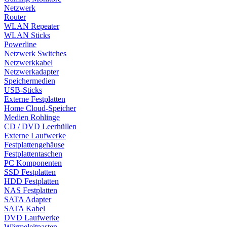
Netzwerk
Router
WLAN Repeater
WLAN Sticks
Powerline
Netzwerk Switches
Netzwerkkabel
Netzwerkadapter
Speichermedien
USB-Sticks
Externe Festplatten
Home Cloud-Speicher
Medien Rohlinge
CD / DVD Leerhüllen
Externe Laufwerke
Festplattengehäuse
Festplattentaschen
PC Komponenten
SSD Festplatten
HDD Festplatten
NAS Festplatten
SATA Adapter
SATA Kabel
DVD Laufwerke
Wärmeleitpasten