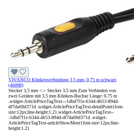
VIVANCO Klinkenverbindung 3,5 mm, 0,75 m schwarz
(46098)
Stecker 3,5 mm <-> Stecker 3,5 mm Zum Verbinden von
zwei Geräten mit 3,5 mm Klinken-Buchse Länge: 0,75 m
.widget-ArticlePriceTagText---1dbd7f1e-6344-4b53-894d-
df7da69d371d .widget-ArticlePriceTagText-detailPoint{font-
size:12px;line-height:1.2}.widget-ArticlePriceTagText--
-1dbd7f1e-6344-4b53-894d-df7da69d371d .widget-
ArticlePriceTagText-articleShowMore{font-size:12px;line-
height:1.2}