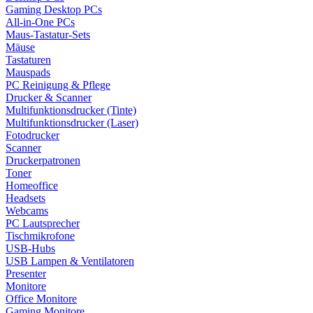
Gaming Desktop PCs
All-in-One PCs
Maus-Tastatur-Sets
Mäuse
Tastaturen
Mauspads
PC Reinigung & Pflege
Drucker & Scanner
Multifunktionsdrucker (Tinte)
Multifunktionsdrucker (Laser)
Fotodrucker
Scanner
Druckerpatronen
Toner
Homeoffice
Headsets
Webcams
PC Lautsprecher
Tischmikrofone
USB-Hubs
USB Lampen & Ventilatoren
Presenter
Monitore
Office Monitore
Gaming Monitore