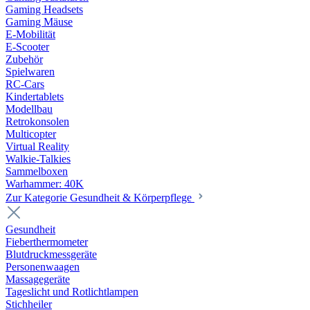
Gaming Headsets
Gaming Mäuse
E-Mobilität
E-Scooter
Zubehör
Spielwaren
RC-Cars
Kindertablets
Modellbau
Retrokonsolen
Multicopter
Virtual Reality
Walkie-Talkies
Sammelboxen
Warhammer: 40K
Zur Kategorie Gesundheit & Körperpflege
Gesundheit
Fieberthermometer
Blutdruckmessgeräte
Personenwaagen
Massagegeräte
Tageslicht und Rotlichtlampen
Stichheiler