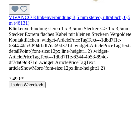
VIVANCO Klinkenverbindung 3,5 mm stereo, ultraflach, 0,5
m (46131)
Klinkenverbindung stereo 1 x 3,5mm Stecker <-> 1 x 3,5mm
Stecker Extrem flaches Kabel mit kleinen Steckern Vergoldete
Kontaktflächen .widget-ArticlePriceTagText---1dbd7f1e-
6344-4b53-894d-df7da69d371d .widget-ArticlePriceTagText-
detailPoint{font-size:12px;line-height:1.2}.widget-
ArticlePriceTagText---1dbd7f1e-6344-4b53-894d-
df7da69d371d .widget-ArticlePriceTagText-
articleShowMore{font-size:12px;line-height:1.2}
7,49 €*
In den Warenkorb