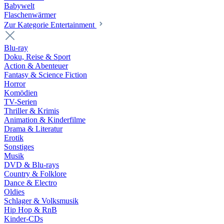
Babywelt
Flaschenwärmer
Zur Kategorie Entertainment
Blu-ray
Doku, Reise & Sport
Action & Abenteuer
Fantasy & Science Fiction
Horror
Komödien
TV-Serien
Thriller & Krimis
Animation & Kinderfilme
Drama & Literatur
Erotik
Sonstiges
Musik
DVD & Blu-rays
Country & Folklore
Dance & Electro
Oldies
Schlager & Volksmusik
Hip Hop & RnB
Kinder-CDs