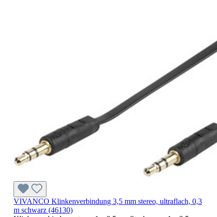
VIVANCO Klinkenverbindung 3,5 mm stereo, ultraflach, 0,3
m schwarz (46130)