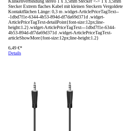
Klinkenverbindung stereo 1 x 3,5mm Stecker <-> 1 x 3,5mm
Stecker Extrem flaches Kabel mit kleinen Steckern Vergoldete
Kontaktflächen Länge: 0,3 m .widget-ArticlePriceTagText--
-1dbd7f1e-6344-4b53-894d-df7da69d371d .widget-
ArticlePriceTagText-detailPoint{font-size:12px;line-
height:1.2}.widget-ArticlePriceTagText---1dbd7f1e-6344-
4b53-894d-df7da69d371d .widget-ArticlePriceTagText-
articleShowMore{font-size:12px;line-height:1.2}
6,49 €*
Details