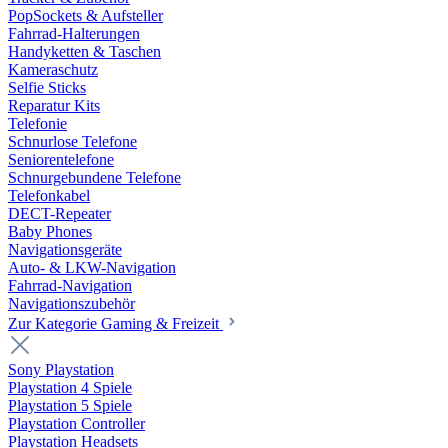
PopSockets & Aufsteller
Fahrrad-Halterungen
Handyketten & Taschen
Kameraschutz
Selfie Sticks
Reparatur Kits
Telefonie
Schnurlose Telefone
Seniorentelefone
Schnurgebundene Telefone
Telefonkabel
DECT-Repeater
Baby Phones
Navigationsgeräte
Auto- & LKW-Navigation
Fahrrad-Navigation
Navigationszubehör
Zur Kategorie Gaming & Freizeit
Sony Playstation
Playstation 4 Spiele
Playstation 5 Spiele
Playstation Controller
Playstation Headsets