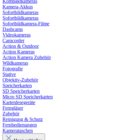
Kompaktkameras
Kamera-Akkus
Sofortbildkameras
Sofortbildkameras
Sofortbildkamera-Filme
Dashcams
Videokameras
Camcorder
Action & Outdoor
Action Kameras
Action Kamera Zubehör
Wildkameras
Fotografie
Stative
Objektiv-Zubehör
Speicherkarten
SD Speicherkarten
Micro SD Speicherkarten
Kartenlesegeräte
Ferngläser
Zubehör
Reinigung & Schutz
Fernbedienungen
Kamerataschen