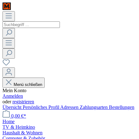
Menü schließen
Mein Konto
Anmelden
oder
registrieren
Übersicht
Persönliches Profil
Adressen
Zahlungsarten
Bestellungen
0,00 €*
Home
TV & Heimkino
Haushalt & Wohnen
Computer & Zubehör