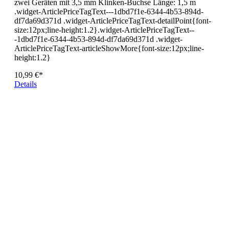
zwei Geräten mit 3,5 mm Klinken-Buchse Länge: 1,5 m
.widget-ArticlePriceTagText---1dbd7f1e-6344-4b53-894d-
df7da69d371d .widget-ArticlePriceTagText-detailPoint{font-
size:12px;line-height:1.2}.widget-ArticlePriceTagText--
-1dbd7f1e-6344-4b53-894d-df7da69d371d .widget-
ArticlePriceTagText-articleShowMore{font-size:12px;line-
height:1.2}
10,99 €*
Details