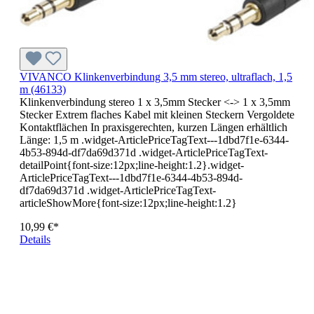
VIVANCO Klinkenverbindung 3,5 mm stereo, ultraflach, 1,5
m (46133)
Klinkenverbindung stereo 1 x 3,5mm Stecker <-> 1 x 3,5mm
Stecker Extrem flaches Kabel mit kleinen Steckern Vergoldete
Kontaktflächen In praxisgerechten, kurzen Längen erhältlich
Länge: 1,5 m .widget-ArticlePriceTagText---1dbd7f1e-6344-
4b53-894d-df7da69d371d .widget-ArticlePriceTagText-
detailPoint{font-size:12px;line-height:1.2}.widget-
ArticlePriceTagText---1dbd7f1e-6344-4b53-894d-
df7da69d371d .widget-ArticlePriceTagText-
articleShowMore{font-size:12px;line-height:1.2}
10,99 €*
Details