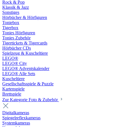
Rock & Pop
Klassik & Jazz
Sonstiges
Hörbücher & Hörfiguren
Toniebox
Tigerbox
Tonies Hörfiguren
Tonies Zubehör
Tigertickets & Tigercards
Hörbücher CDs
Spielzeug & Kuscheltiere
LEGO®
LEGO® City
LEGO® Adventskalender
LEGO® Alle Sets
Kuscheltiere
Gesellschaftsspiele & Puzzle
Kartenspiele
Brettspiele
Zur Kategorie Foto & Zubehör
Digitalkameras
Spiegelreflexkameras
Systemkameras