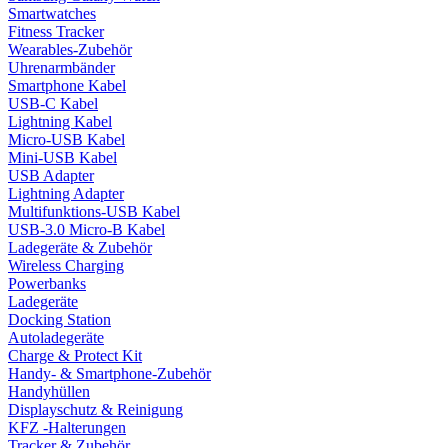
Smartwatches
Fitness Tracker
Wearables-Zubehör
Uhrenarmbänder
Smartphone Kabel
USB-C Kabel
Lightning Kabel
Micro-USB Kabel
Mini-USB Kabel
USB Adapter
Lightning Adapter
Multifunktions-USB Kabel
USB-3.0 Micro-B Kabel
Ladegeräte & Zubehör
Wireless Charging
Powerbanks
Ladegeräte
Docking Station
Autoladegeräte
Charge & Protect Kit
Handy- & Smartphone-Zubehör
Handyhüllen
Displayschutz & Reinigung
KFZ -Halterungen
Tracker & Zubehör