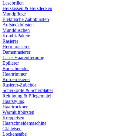
Lesebrillen
Heizkissen & Heizdecken
Mundpflege
Elektrische Zahnbürsten
Aufsteckbürsten
Mundduschen
Kombi-Pakete
Rasierer
Herrenrasierer
Damenrasierer
Laser Haarentfernung
Epilierer
Bartschneider
Haartrimmer
Körperrasierer
Rasierer-Zubehör
Scherköpfe & Scherblätter
Reinigung & Pflegemittel
Haarstyling
Haartrockner
Warmluftbürsten
Kreppeisen
Haarschneidemaschine
Glätteisen
Lockenstäbe