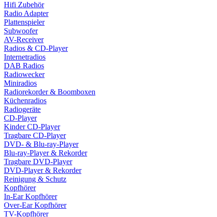
Hifi Zubehör
Radio Adapter
Plattenspieler
Subwoofer
AV-Receiver
Radios & CD-Player
Internetradios
DAB Radios
Radiowecker
Miniradios
Radiorekorder & Boomboxen
Küchenradios
Radiogeräte
CD-Player
Kinder CD-Player
Tragbare CD-Player
DVD- & Blu-ray-Player
Blu-ray-Player & Rekorder
Tragbare DVD-Player
DVD-Player & Rekorder
Reinigung & Schutz
Kopfhörer
In-Ear Kopfhörer
Over-Ear Kopfhörer
TV-Kopfhörer