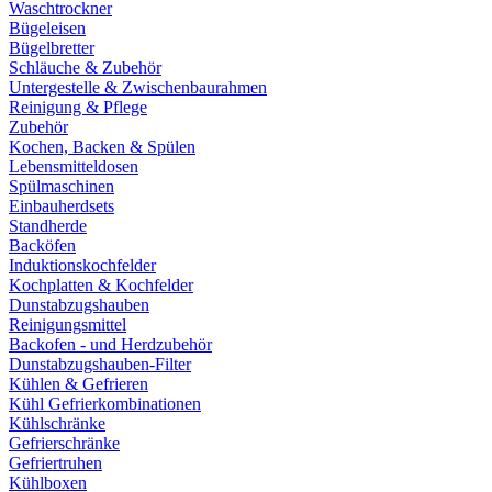
Waschtrockner
Bügeleisen
Bügelbretter
Schläuche & Zubehör
Untergestelle & Zwischenbaurahmen
Reinigung & Pflege
Zubehör
Kochen, Backen & Spülen
Lebensmitteldosen
Spülmaschinen
Einbauherdsets
Standherde
Backöfen
Induktionskochfelder
Kochplatten & Kochfelder
Dunstabzugshauben
Reinigungsmittel
Backofen - und Herdzubehör
Dunstabzugshauben-Filter
Kühlen & Gefrieren
Kühl Gefrierkombinationen
Kühlschränke
Gefrierschränke
Gefriertruhen
Kühlboxen