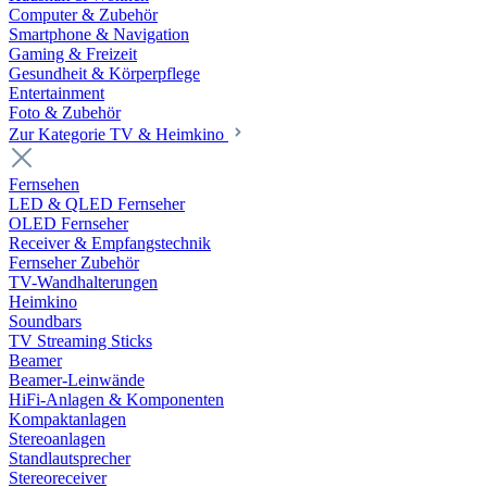
Computer & Zubehör
Smartphone & Navigation
Gaming & Freizeit
Gesundheit & Körperpflege
Entertainment
Foto & Zubehör
Zur Kategorie TV & Heimkino
Fernsehen
LED & QLED Fernseher
OLED Fernseher
Receiver & Empfangstechnik
Fernseher Zubehör
TV-Wandhalterungen
Heimkino
Soundbars
TV Streaming Sticks
Beamer
Beamer-Leinwände
HiFi-Anlagen & Komponenten
Kompaktanlagen
Stereoanlagen
Standlautsprecher
Stereoreceiver