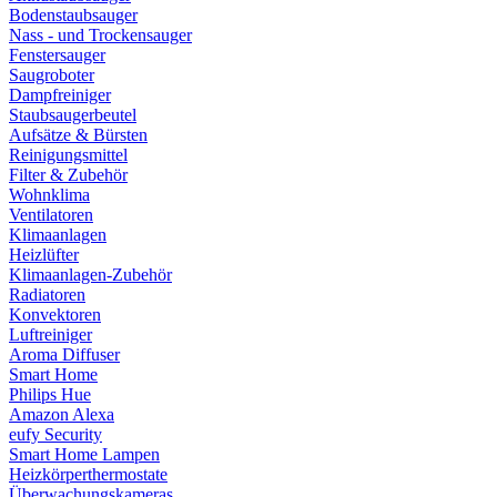
Bodenstaubsauger
Nass - und Trockensauger
Fenstersauger
Saugroboter
Dampfreiniger
Staubsaugerbeutel
Aufsätze & Bürsten
Reinigungsmittel
Filter & Zubehör
Wohnklima
Ventilatoren
Klimaanlagen
Heizlüfter
Klimaanlagen-Zubehör
Radiatoren
Konvektoren
Luftreiniger
Aroma Diffuser
Smart Home
Philips Hue
Amazon Alexa
eufy Security
Smart Home Lampen
Heizkörperthermostate
Überwachungskameras