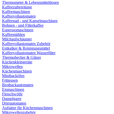
Thermometer & Lebensmitteldosen
Kaffeezubereitung
Kaffeemaschinen
Kaffeevollautomaten
Kaffeepad - und Kapselmaschinen
Bohnen - und Filterkaffee
Espressomaschinen
Kaffeemühlen
Milchaufschäumer
Kaffeevollautomaten Zubehör
Entkalker & Reinigungsmittel
Kaffeevollautomaten Wasserfilter
Thermobecher & Gläser
Küchenkleingeräte
Mikrowellen
Küchenmaschinen
Minibacköfen
Fritteusen
Brotbackautomaten
Eismaschinen
Fleischwölfe
Dampfgarer
Dörrautomaten
Aufsätze für Küchenmaschinen
Mikrowellenzubehör