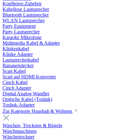
Kopfhörer-Zubehör
Kabellose Lautsprecher
Bluetooth Lautsprecher
WLAN Lautsprecher
Party Equipment
Party Lautsprecher
Karaoke Mikrofone
Multimedia Kabel & Adapter
Klinkenkabel
Klinke Adapter
Lautsprecherkabel
Bananenstecker
Scart Kabel
Scart auf HDMI Konverter
Cinch Kabel
Cinch Adapter
Digital Analog Wandler
Optische Kabel (Toslink)
Toslink-Adapter
Zur Kategorie Haushalt & Wohnen
Waschen, Trocknen & Bügeln
Waschmaschinen
Wäschetrockner