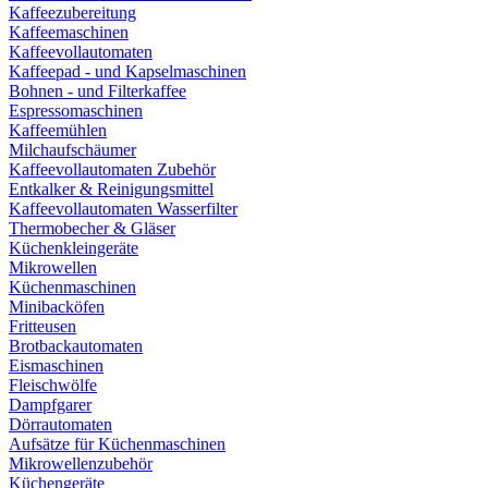
Kaffeezubereitung
Kaffeemaschinen
Kaffeevollautomaten
Kaffeepad - und Kapselmaschinen
Bohnen - und Filterkaffee
Espressomaschinen
Kaffeemühlen
Milchaufschäumer
Kaffeevollautomaten Zubehör
Entkalker & Reinigungsmittel
Kaffeevollautomaten Wasserfilter
Thermobecher & Gläser
Küchenkleingeräte
Mikrowellen
Küchenmaschinen
Minibacköfen
Fritteusen
Brotbackautomaten
Eismaschinen
Fleischwölfe
Dampfgarer
Dörrautomaten
Aufsätze für Küchenmaschinen
Mikrowellenzubehör
Küchengeräte