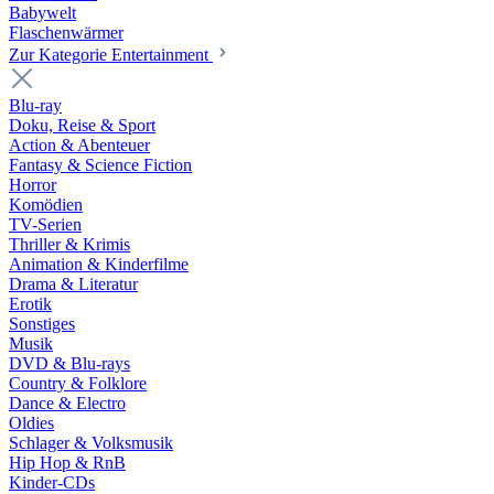
Babywelt
Flaschenwärmer
Zur Kategorie Entertainment
Blu-ray
Doku, Reise & Sport
Action & Abenteuer
Fantasy & Science Fiction
Horror
Komödien
TV-Serien
Thriller & Krimis
Animation & Kinderfilme
Drama & Literatur
Erotik
Sonstiges
Musik
DVD & Blu-rays
Country & Folklore
Dance & Electro
Oldies
Schlager & Volksmusik
Hip Hop & RnB
Kinder-CDs