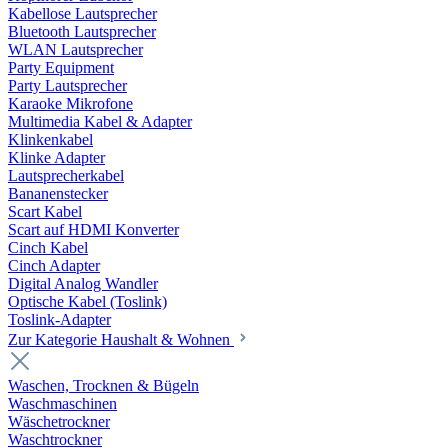
Kabellose Lautsprecher
Bluetooth Lautsprecher
WLAN Lautsprecher
Party Equipment
Party Lautsprecher
Karaoke Mikrofone
Multimedia Kabel & Adapter
Klinkenkabel
Klinke Adapter
Lautsprecherkabel
Bananenstecker
Scart Kabel
Scart auf HDMI Konverter
Cinch Kabel
Cinch Adapter
Digital Analog Wandler
Optische Kabel (Toslink)
Toslink-Adapter
Zur Kategorie Haushalt & Wohnen
Waschen, Trocknen & Bügeln
Waschmaschinen
Wäschetrockner
Waschtrockner