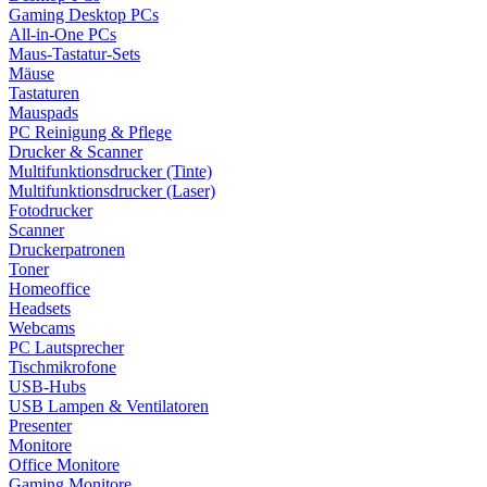
Gaming Desktop PCs
All-in-One PCs
Maus-Tastatur-Sets
Mäuse
Tastaturen
Mauspads
PC Reinigung & Pflege
Drucker & Scanner
Multifunktionsdrucker (Tinte)
Multifunktionsdrucker (Laser)
Fotodrucker
Scanner
Druckerpatronen
Toner
Homeoffice
Headsets
Webcams
PC Lautsprecher
Tischmikrofone
USB-Hubs
USB Lampen & Ventilatoren
Presenter
Monitore
Office Monitore
Gaming Monitore