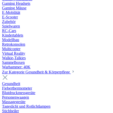
Gaming Headsets
Gaming Mäuse
E-Mobilität
E-Scooter
Zubehör
Spielwaren
RC-Cars
Kindertablets
Modellbau
Retrokonsolen
Multicopter
Virtual Reality
Walkie-Talkies
Sammelboxen
Warhammer: 40K
Zur Kategorie Gesundheit & Körperpflege
Gesundheit
Fieberthermometer
Blutdruckmessgeräte
Personenwaagen
Massagegeräte
Tageslicht und Rotlichtlampen
Stichheiler