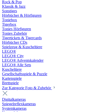
Rock & Pop
Klassik & Jazz
Sonstiges
Hörbücher & Hörfiguren
Toniebox
Tigerbox
Tonies Hörfiguren
Tonies Zubehör
Tigertickets & Tigercards
Hörbücher CDs
Spielzeug & Kuscheltiere
LEGO®
LEGO® City
LEGO® Adventskalender
LEGO® Alle Sets
Kuscheltiere
Gesellschaftsspiele & Puzzle
Kartenspiele
Brettspiele
Zur Kategorie Foto & Zubehör
Digitalkameras
Spiegelreflexkameras
Systemkameras