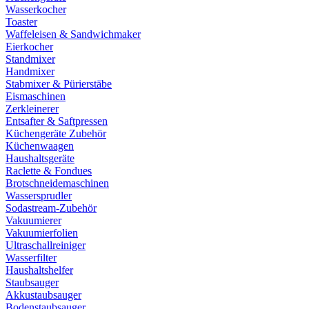
Wasserkocher
Toaster
Waffeleisen & Sandwichmaker
Eierkocher
Standmixer
Handmixer
Stabmixer & Pürierstäbe
Eismaschinen
Zerkleinerer
Entsafter & Saftpressen
Küchengeräte Zubehör
Küchenwaagen
Haushaltsgeräte
Raclette & Fondues
Brotschneidemaschinen
Wassersprudler
Sodastream-Zubehör
Vakuumierer
Vakuumierfolien
Ultraschallreiniger
Wasserfilter
Haushaltshelfer
Staubsauger
Akkustaubsauger
Bodenstaubsauger