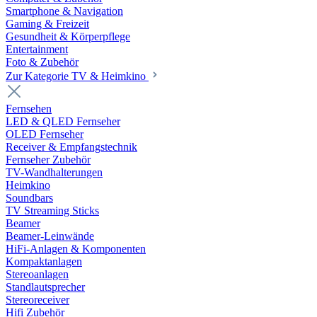
Smartphone & Navigation
Gaming & Freizeit
Gesundheit & Körperpflege
Entertainment
Foto & Zubehör
Zur Kategorie TV & Heimkino
Fernsehen
LED & QLED Fernseher
OLED Fernseher
Receiver & Empfangstechnik
Fernseher Zubehör
TV-Wandhalterungen
Heimkino
Soundbars
TV Streaming Sticks
Beamer
Beamer-Leinwände
HiFi-Anlagen & Komponenten
Kompaktanlagen
Stereoanlagen
Standlautsprecher
Stereoreceiver
Hifi Zubehör