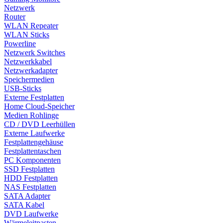
Netzwerk
Router
WLAN Repeater
WLAN Sticks
Powerline
Netzwerk Switches
Netzwerkkabel
Netzwerkadapter
Speichermedien
USB-Sticks
Externe Festplatten
Home Cloud-Speicher
Medien Rohlinge
CD / DVD Leerhüllen
Externe Laufwerke
Festplattengehäuse
Festplattentaschen
PC Komponenten
SSD Festplatten
HDD Festplatten
NAS Festplatten
SATA Adapter
SATA Kabel
DVD Laufwerke
Wärmeleitpasten