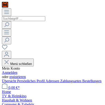
Menü schließen
Mein Konto
Anmelden
oder
registrieren
Übersicht
Persönliches Profil
Adressen
Zahlungsarten
Bestellungen
0,00 €*
Home
TV & Heimkino
Haushalt & Wohnen
Computer & Zubehör