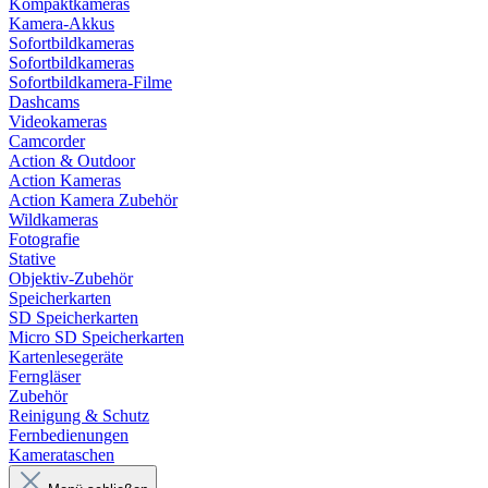
Kompaktkameras
Kamera-Akkus
Sofortbildkameras
Sofortbildkameras
Sofortbildkamera-Filme
Dashcams
Videokameras
Camcorder
Action & Outdoor
Action Kameras
Action Kamera Zubehör
Wildkameras
Fotografie
Stative
Objektiv-Zubehör
Speicherkarten
SD Speicherkarten
Micro SD Speicherkarten
Kartenlesegeräte
Ferngläser
Zubehör
Reinigung & Schutz
Fernbedienungen
Kamerataschen