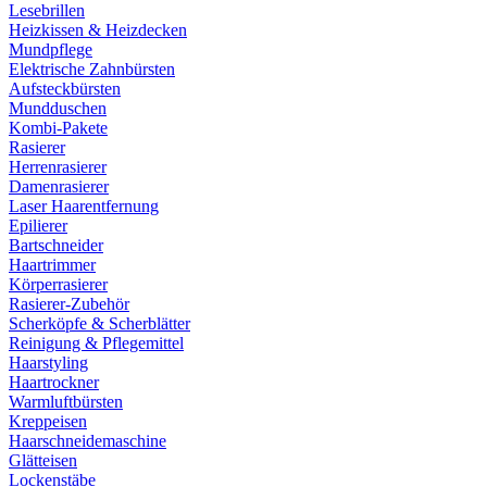
Lesebrillen
Heizkissen & Heizdecken
Mundpflege
Elektrische Zahnbürsten
Aufsteckbürsten
Mundduschen
Kombi-Pakete
Rasierer
Herrenrasierer
Damenrasierer
Laser Haarentfernung
Epilierer
Bartschneider
Haartrimmer
Körperrasierer
Rasierer-Zubehör
Scherköpfe & Scherblätter
Reinigung & Pflegemittel
Haarstyling
Haartrockner
Warmluftbürsten
Kreppeisen
Haarschneidemaschine
Glätteisen
Lockenstäbe