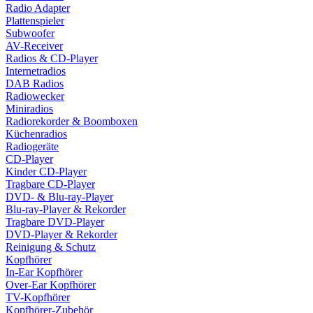
Radio Adapter
Plattenspieler
Subwoofer
AV-Receiver
Radios & CD-Player
Internetradios
DAB Radios
Radiowecker
Miniradios
Radiorekorder & Boomboxen
Küchenradios
Radiogeräte
CD-Player
Kinder CD-Player
Tragbare CD-Player
DVD- & Blu-ray-Player
Blu-ray-Player & Rekorder
Tragbare DVD-Player
DVD-Player & Rekorder
Reinigung & Schutz
Kopfhörer
In-Ear Kopfhörer
Over-Ear Kopfhörer
TV-Kopfhörer
Kopfhörer-Zubehör