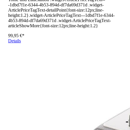
-1dbd7f1e-6344-4b53-894d-df7da69d371d .widget-
ArticlePriceTagText-detailPoint{font-size:12px;line-
height:1.2}.widget-ArticlePriceTagText---1dbd7f1e-6344-
4b53-894d-df7da69d371d .widget-ArticlePriceTagText-
articleShowMore{font-size:12px;line-height:1.2}
99,95 €*
Details