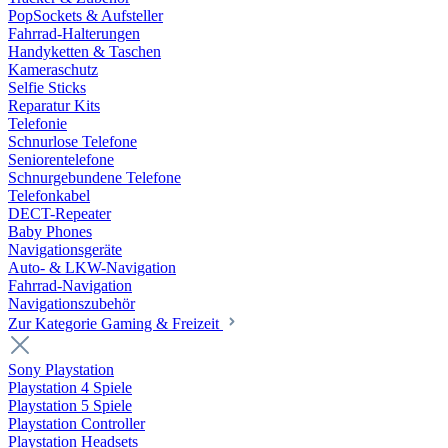
PopSockets & Aufsteller
Fahrrad-Halterungen
Handyketten & Taschen
Kameraschutz
Selfie Sticks
Reparatur Kits
Telefonie
Schnurlose Telefone
Seniorentelefone
Schnurgebundene Telefone
Telefonkabel
DECT-Repeater
Baby Phones
Navigationsgeräte
Auto- & LKW-Navigation
Fahrrad-Navigation
Navigationszubehör
Zur Kategorie Gaming & Freizeit
Sony Playstation
Playstation 4 Spiele
Playstation 5 Spiele
Playstation Controller
Playstation Headsets