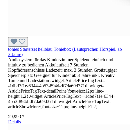
tonies Starterset hellblau Toniebox (Lautsprecher, Hörspiel, ab
3 Jahre)
Audiosystem für das Kinderzimmer Spielend einfach und
intuitiv zu bedienen Akkulaufzeit 7 Stunden
Kopfhöreranschluss Ladezeit: max. 3 Stunden Großzügiger
Speicherplatz Geeignet für Kinder ab 3 Jahre inkl. Kreativ
Tonie und Ladestation .widget-ArticlePriceTagText--
-1dbd7f1e-6344-4b53-894d-df7da69d371d .widget-
ArticlePriceTagText-detailPoint{font-size:12px;line-
height:1.2}.widget-ArticlePriceTagText---1dbd7f1e-6344-
4b53-894d-df7da69d371d .widget-ArticlePriceTagText-
articleShowMore{font-size:12px;line-height:1.2}
59,99 €*
Details