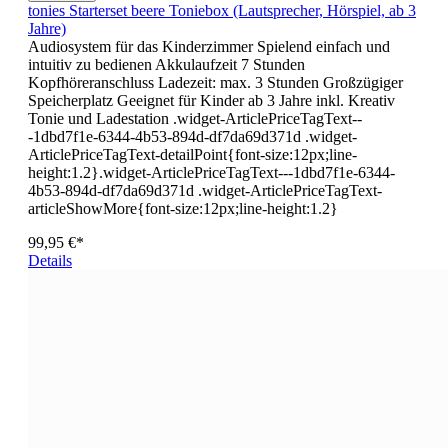
tonies Starterset beere Toniebox (Lautsprecher, Hörspiel, ab 3
Jahre)
Audiosystem für das Kinderzimmer Spielend einfach und
intuitiv zu bedienen Akkulaufzeit 7 Stunden
Kopfhöreranschluss Ladezeit: max. 3 Stunden Großzügiger
Speicherplatz Geeignet für Kinder ab 3 Jahre inkl. Kreativ
Tonie und Ladestation .widget-ArticlePriceTagText--
-1dbd7f1e-6344-4b53-894d-df7da69d371d .widget-
ArticlePriceTagText-detailPoint{font-size:12px;line-
height:1.2}.widget-ArticlePriceTagText---1dbd7f1e-6344-
4b53-894d-df7da69d371d .widget-ArticlePriceTagText-
articleShowMore{font-size:12px;line-height:1.2}
99,95 €*
Details