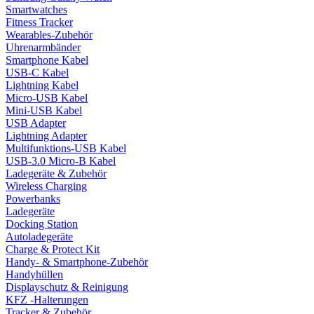
Smartwatches
Fitness Tracker
Wearables-Zubehör
Uhrenarmbänder
Smartphone Kabel
USB-C Kabel
Lightning Kabel
Micro-USB Kabel
Mini-USB Kabel
USB Adapter
Lightning Adapter
Multifunktions-USB Kabel
USB-3.0 Micro-B Kabel
Ladegeräte & Zubehör
Wireless Charging
Powerbanks
Ladegeräte
Docking Station
Autoladegeräte
Charge & Protect Kit
Handy- & Smartphone-Zubehör
Handyhüllen
Displayschutz & Reinigung
KFZ -Halterungen
Tracker & Zubehör