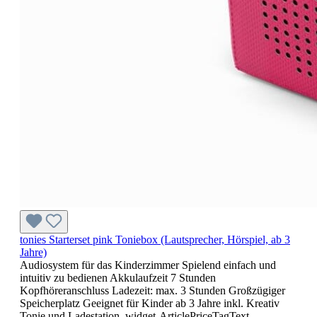
tonies Starterset pink Toniebox (Lautsprecher, Hörspiel, ab 3
Jahre)
Audiosystem für das Kinderzimmer Spielend einfach und
intuitiv zu bedienen Akkulaufzeit 7 Stunden
Kopfhöreranschluss Ladezeit: max. 3 Stunden Großzügiger
Speicherplatz Geeignet für Kinder ab 3 Jahre inkl. Kreativ
Tonie und Ladestation .widget-ArticlePriceTagText--