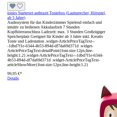
tonies Starterset anthrazit Toniebox (Lautsprecher, Hörspiel,
ab 3 Jahre)
Audiosystem für das Kinderzimmer Spielend einfach und
intuitiv zu bedienen Akkulaufzeit 7 Stunden
Kopfhöreranschluss Ladezeit: max. 3 Stunden Großzügiger
Speicherplatz Geeignet für Kinder ab 3 Jahre inkl. Kreativ
Tonie und Ladestation .widget-ArticlePriceTagText--
-1dbd7f1e-6344-4b53-894d-df7da69d371d .widget-
ArticlePriceTagText-detailPoint{font-size:12px;line-
height:1.2}.widget-ArticlePriceTagText---1dbd7f1e-6344-
4b53-894d-df7da69d371d .widget-ArticlePriceTagText-
articleShowMore{font-size:12px;line-height:1.2}
99,95 €*
Details