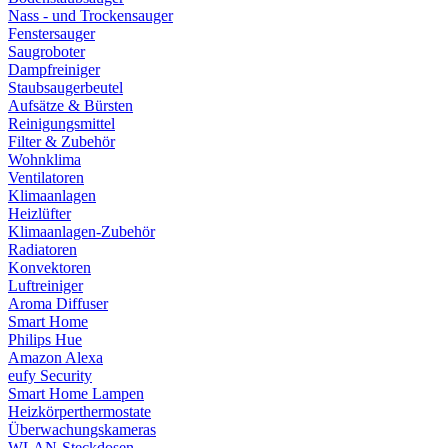
Nass - und Trockensauger
Fenstersauger
Saugroboter
Dampfreiniger
Staubsaugerbeutel
Aufsätze & Bürsten
Reinigungsmittel
Filter & Zubehör
Wohnklima
Ventilatoren
Klimaanlagen
Heizlüfter
Klimaanlagen-Zubehör
Radiatoren
Konvektoren
Luftreiniger
Aroma Diffuser
Smart Home
Philips Hue
Amazon Alexa
eufy Security
Smart Home Lampen
Heizkörperthermostate
Überwachungskameras
WLAN-Steckdosen