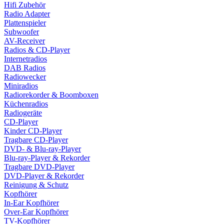
Hifi Zubehör
Radio Adapter
Plattenspieler
Subwoofer
AV-Receiver
Radios & CD-Player
Internetradios
DAB Radios
Radiowecker
Miniradios
Radiorekorder & Boomboxen
Küchenradios
Radiogeräte
CD-Player
Kinder CD-Player
Tragbare CD-Player
DVD- & Blu-ray-Player
Blu-ray-Player & Rekorder
Tragbare DVD-Player
DVD-Player & Rekorder
Reinigung & Schutz
Kopfhörer
In-Ear Kopfhörer
Over-Ear Kopfhörer
TV-Kopfhörer