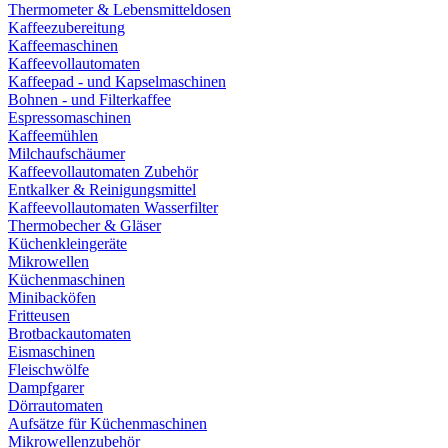
Thermometer & Lebensmitteldosen
Kaffeezubereitung
Kaffeemaschinen
Kaffeevollautomaten
Kaffeepad - und Kapselmaschinen
Bohnen - und Filterkaffee
Espressomaschinen
Kaffeemühlen
Milchaufschäumer
Kaffeevollautomaten Zubehör
Entkalker & Reinigungsmittel
Kaffeevollautomaten Wasserfilter
Thermobecher & Gläser
Küchenkleingeräte
Mikrowellen
Küchenmaschinen
Minibacköfen
Fritteusen
Brotbackautomaten
Eismaschinen
Fleischwölfe
Dampfgarer
Dörrautomaten
Aufsätze für Küchenmaschinen
Mikrowellenzubehör