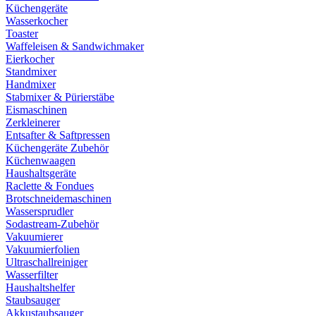
Küchengeräte
Wasserkocher
Toaster
Waffeleisen & Sandwichmaker
Eierkocher
Standmixer
Handmixer
Stabmixer & Pürierstäbe
Eismaschinen
Zerkleinerer
Entsafter & Saftpressen
Küchengeräte Zubehör
Küchenwaagen
Haushaltsgeräte
Raclette & Fondues
Brotschneidemaschinen
Wassersprudler
Sodastream-Zubehör
Vakuumierer
Vakuumierfolien
Ultraschallreiniger
Wasserfilter
Haushaltshelfer
Staubsauger
Akkustaubsauger