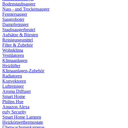
Bodenstaubsauger
Nass - und Trockensauger
Fenstersauger
Saugroboter
Dampfreiniger
Staubsaugerbeutel
Aufsätze & Bürsten
Reinigungsmittel
Filter & Zubehör
Wohnklima
Ventilatoren
Klimaanlagen
Heizlüfter
Klimaanlagen-Zubehör
Radiatoren
Konvektoren
Luftreiniger
Aroma Diffuser
Smart Home
Philips Hue
Amazon Alexa
eufy Security
Smart Home Lampen
Heizkörperthermostate
Überwachungskameras