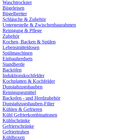
Waschtrockner
Bügeleisen
Bügelbretter
Schläuche & Zubehör
Untergestelle & Zwischenbaurahmen
Reinigung & Pflege
Zubehör
Kochen, Backen & Spülen
Lebensmitteldosen
Spülmaschinen
Einbauherdsets
Standherde
Backöfen
Induktionskochfelder
Kochplatten & Kochfelder
Dunstabzugshauben
Reinigungsmittel
Backofen - und Herdzubehör
Dunstabzugshauben-Filter
Kühlen & Gefrieren
Kühl Gefrierkombinationen
Kühlschränke
Gefrierschränke
Gefriertruhen
Kühlboxen