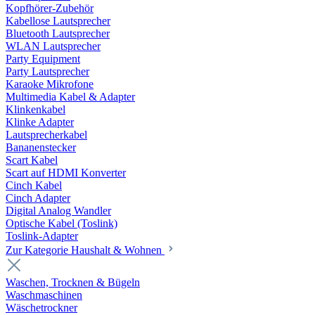
Kopfhörer-Zubehör
Kabellose Lautsprecher
Bluetooth Lautsprecher
WLAN Lautsprecher
Party Equipment
Party Lautsprecher
Karaoke Mikrofone
Multimedia Kabel & Adapter
Klinkenkabel
Klinke Adapter
Lautsprecherkabel
Bananenstecker
Scart Kabel
Scart auf HDMI Konverter
Cinch Kabel
Cinch Adapter
Digital Analog Wandler
Optische Kabel (Toslink)
Toslink-Adapter
Zur Kategorie Haushalt & Wohnen
Waschen, Trocknen & Bügeln
Waschmaschinen
Wäschetrockner