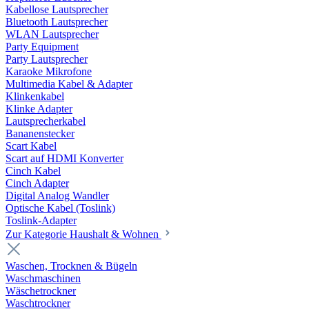
Kabellose Lautsprecher
Bluetooth Lautsprecher
WLAN Lautsprecher
Party Equipment
Party Lautsprecher
Karaoke Mikrofone
Multimedia Kabel & Adapter
Klinkenkabel
Klinke Adapter
Lautsprecherkabel
Bananenstecker
Scart Kabel
Scart auf HDMI Konverter
Cinch Kabel
Cinch Adapter
Digital Analog Wandler
Optische Kabel (Toslink)
Toslink-Adapter
Zur Kategorie Haushalt & Wohnen
Waschen, Trocknen & Bügeln
Waschmaschinen
Wäschetrockner
Waschtrockner