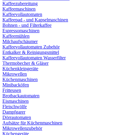
Kaffeezubereitung
Kaffeemaschinen
Kaffeevollautomaten
Kaffeepad - und Kapselmaschinen
Bohnen - und Filterkaffee
Espressomaschinen
Kaffeemühlen
Milchaufschäumer
Kaffeevollautomaten Zubehör
Entkalker & Reinigungsmittel
Kaffeevollautomaten Wasserfilter
Thermobecher & Gläser
Küchenkleingeräte
Mikrowellen
Küchenmaschinen
Minibacköfen
Fritteusen
Brotbackautomaten
Eismaschinen
Fleischwölfe
Dampfgarer
Dörrautomaten
Aufsätze für Küchenmaschinen
Mikrowellenzubehör
Küchengeräte