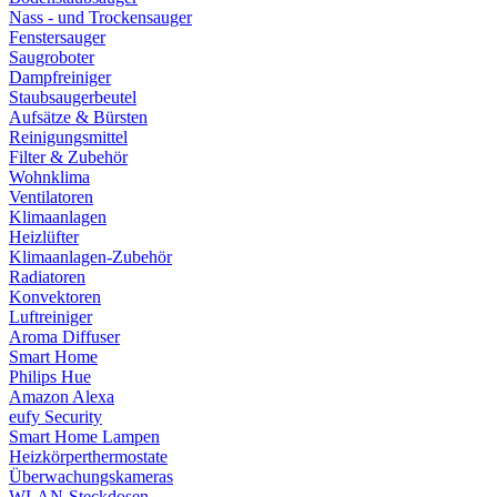
Nass - und Trockensauger
Fenstersauger
Saugroboter
Dampfreiniger
Staubsaugerbeutel
Aufsätze & Bürsten
Reinigungsmittel
Filter & Zubehör
Wohnklima
Ventilatoren
Klimaanlagen
Heizlüfter
Klimaanlagen-Zubehör
Radiatoren
Konvektoren
Luftreiniger
Aroma Diffuser
Smart Home
Philips Hue
Amazon Alexa
eufy Security
Smart Home Lampen
Heizkörperthermostate
Überwachungskameras
WLAN-Steckdosen