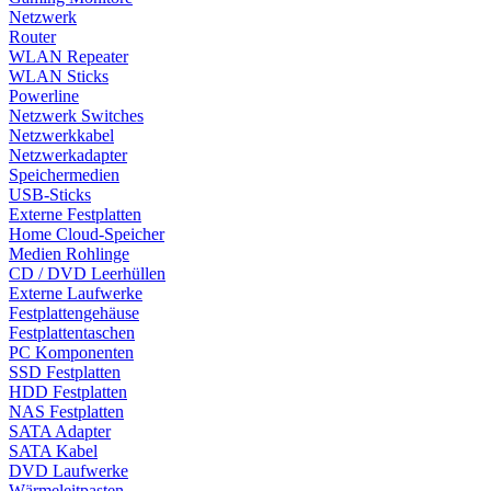
Netzwerk
Router
WLAN Repeater
WLAN Sticks
Powerline
Netzwerk Switches
Netzwerkkabel
Netzwerkadapter
Speichermedien
USB-Sticks
Externe Festplatten
Home Cloud-Speicher
Medien Rohlinge
CD / DVD Leerhüllen
Externe Laufwerke
Festplattengehäuse
Festplattentaschen
PC Komponenten
SSD Festplatten
HDD Festplatten
NAS Festplatten
SATA Adapter
SATA Kabel
DVD Laufwerke
Wärmeleitpasten