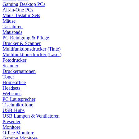
Gaming Desktop PCs
All-in-One PCs
Maus-Tastatur-Sets
Mäuse
Tastaturen
Mauspads
PC Reinigung & Pflege
Drucker & Scanner
Multifunktionsdrucker (Tinte)
Multifunktionsdrucker (Laser)
Fotodrucker
Scanner
Druckerpatronen
Toner
Homeoffice
Headsets
Webcams
PC Lautsprecher
Tischmikrofone
USB-Hubs
USB Lampen & Ventilatoren
Presenter
Monitore
Office Monitore
Gaming Monitore