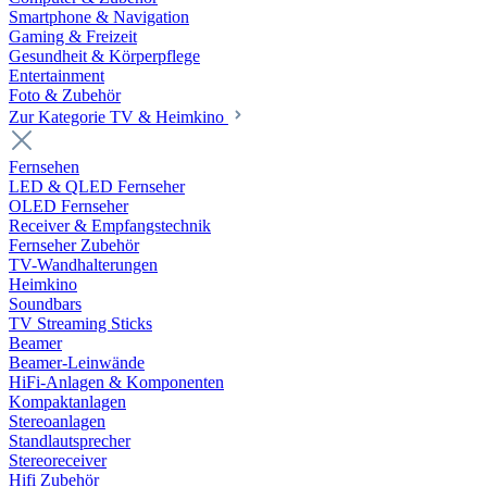
Smartphone & Navigation
Gaming & Freizeit
Gesundheit & Körperpflege
Entertainment
Foto & Zubehör
Zur Kategorie TV & Heimkino
Fernsehen
LED & QLED Fernseher
OLED Fernseher
Receiver & Empfangstechnik
Fernseher Zubehör
TV-Wandhalterungen
Heimkino
Soundbars
TV Streaming Sticks
Beamer
Beamer-Leinwände
HiFi-Anlagen & Komponenten
Kompaktanlagen
Stereoanlagen
Standlautsprecher
Stereoreceiver
Hifi Zubehör