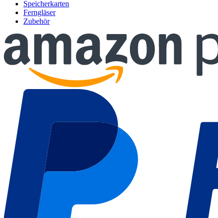
Speicherkarten
Ferngläser
Zubehör