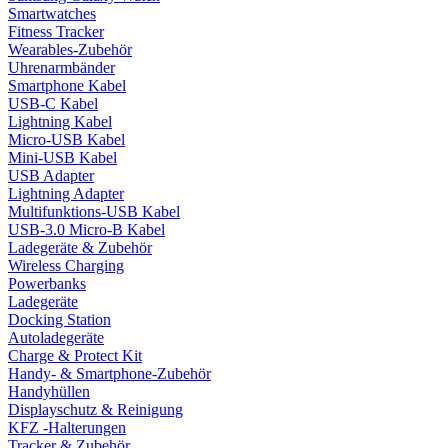
Smartwatches
Fitness Tracker
Wearables-Zubehör
Uhrenarmbänder
Smartphone Kabel
USB-C Kabel
Lightning Kabel
Micro-USB Kabel
Mini-USB Kabel
USB Adapter
Lightning Adapter
Multifunktions-USB Kabel
USB-3.0 Micro-B Kabel
Ladegeräte & Zubehör
Wireless Charging
Powerbanks
Ladegeräte
Docking Station
Autoladegeräte
Charge & Protect Kit
Handy- & Smartphone-Zubehör
Handyhüllen
Displayschutz & Reinigung
KFZ -Halterungen
Tracker & Zubehör