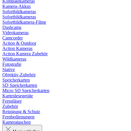
Kompaktkameras
Kamera-Akkus
Sofortbildkameras
Sofortbildkameras
Sofortbildkamera-Filme
Dashcams
Videokameras
Camcorder
Action & Outdoor
Action Kameras
Action Kamera Zubehör
Wildkameras
Fotografie
Stative
Objektiv-Zubehör
Speicherkarten
SD Speicherkarten
Micro SD Speicherkarten
Kartenlesegeräte
Ferngläser
Zubehör
Reinigung & Schutz
Fernbedienungen
Kamerataschen