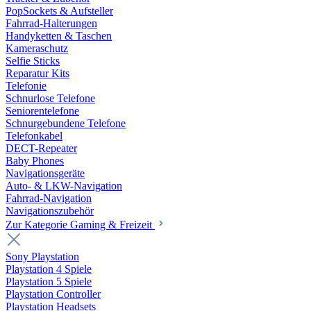
PopSockets & Aufsteller
Fahrrad-Halterungen
Handyketten & Taschen
Kameraschutz
Selfie Sticks
Reparatur Kits
Telefonie
Schnurlose Telefone
Seniorentelefone
Schnurgebundene Telefone
Telefonkabel
DECT-Repeater
Baby Phones
Navigationsgeräte
Auto- & LKW-Navigation
Fahrrad-Navigation
Navigationszubehör
Zur Kategorie Gaming & Freizeit
Sony Playstation
Playstation 4 Spiele
Playstation 5 Spiele
Playstation Controller
Playstation Headsets