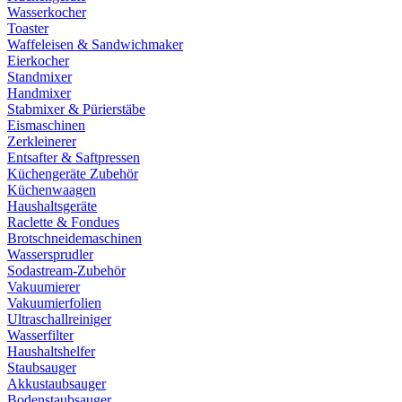
Wasserkocher
Toaster
Waffeleisen & Sandwichmaker
Eierkocher
Standmixer
Handmixer
Stabmixer & Pürierstäbe
Eismaschinen
Zerkleinerer
Entsafter & Saftpressen
Küchengeräte Zubehör
Küchenwaagen
Haushaltsgeräte
Raclette & Fondues
Brotschneidemaschinen
Wassersprudler
Sodastream-Zubehör
Vakuumierer
Vakuumierfolien
Ultraschallreiniger
Wasserfilter
Haushaltshelfer
Staubsauger
Akkustaubsauger
Bodenstaubsauger