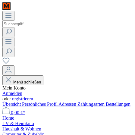
Menü schließen
Mein Konto
Anmelden
oder
registrieren
Übersicht
Persönliches Profil
Adressen
Zahlungsarten
Bestellungen
0,00 €*
Home
TV & Heimkino
Haushalt & Wohnen
Computer & Zubehör