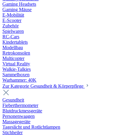
Gaming Headsets
Gaming Mäuse
E-Mobilität
E-Scooter
Zubehör
Spielwaren
RC-Cars
Kindertablets
Modellbau
Retrokonsolen
Multicopter
Virtual Reality
Walkie-Talkies
Sammelboxen
Warhammer: 40K
Zur Kategorie Gesundheit & Körperpflege
Gesundheit
Fieberthermometer
Blutdruckmessgeräte
Personenwaagen
Massagegeräte
Tageslicht und Rotlichtlampen
Stichheiler