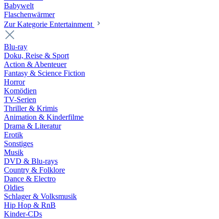
Babywelt
Flaschenwärmer
Zur Kategorie Entertainment
Blu-ray
Doku, Reise & Sport
Action & Abenteuer
Fantasy & Science Fiction
Horror
Komödien
TV-Serien
Thriller & Krimis
Animation & Kinderfilme
Drama & Literatur
Erotik
Sonstiges
Musik
DVD & Blu-rays
Country & Folklore
Dance & Electro
Oldies
Schlager & Volksmusik
Hip Hop & RnB
Kinder-CDs