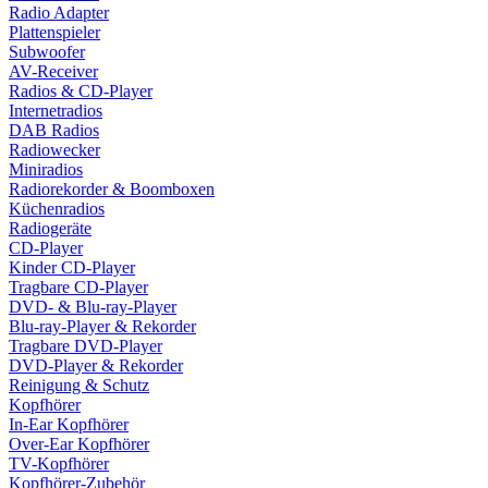
Radio Adapter
Plattenspieler
Subwoofer
AV-Receiver
Radios & CD-Player
Internetradios
DAB Radios
Radiowecker
Miniradios
Radiorekorder & Boomboxen
Küchenradios
Radiogeräte
CD-Player
Kinder CD-Player
Tragbare CD-Player
DVD- & Blu-ray-Player
Blu-ray-Player & Rekorder
Tragbare DVD-Player
DVD-Player & Rekorder
Reinigung & Schutz
Kopfhörer
In-Ear Kopfhörer
Over-Ear Kopfhörer
TV-Kopfhörer
Kopfhörer-Zubehör