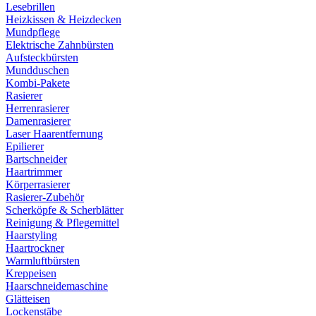
Lesebrillen
Heizkissen & Heizdecken
Mundpflege
Elektrische Zahnbürsten
Aufsteckbürsten
Mundduschen
Kombi-Pakete
Rasierer
Herrenrasierer
Damenrasierer
Laser Haarentfernung
Epilierer
Bartschneider
Haartrimmer
Körperrasierer
Rasierer-Zubehör
Scherköpfe & Scherblätter
Reinigung & Pflegemittel
Haarstyling
Haartrockner
Warmluftbürsten
Kreppeisen
Haarschneidemaschine
Glätteisen
Lockenstäbe