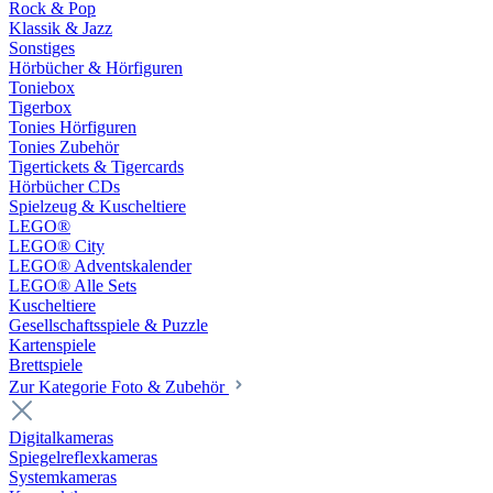
Rock & Pop
Klassik & Jazz
Sonstiges
Hörbücher & Hörfiguren
Toniebox
Tigerbox
Tonies Hörfiguren
Tonies Zubehör
Tigertickets & Tigercards
Hörbücher CDs
Spielzeug & Kuscheltiere
LEGO®
LEGO® City
LEGO® Adventskalender
LEGO® Alle Sets
Kuscheltiere
Gesellschaftsspiele & Puzzle
Kartenspiele
Brettspiele
Zur Kategorie Foto & Zubehör
Digitalkameras
Spiegelreflexkameras
Systemkameras