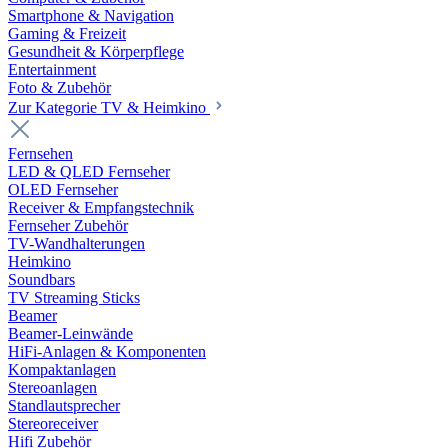
Smartphone & Navigation
Gaming & Freizeit
Gesundheit & Körperpflege
Entertainment
Foto & Zubehör
Zur Kategorie TV & Heimkino
Fernsehen
LED & QLED Fernseher
OLED Fernseher
Receiver & Empfangstechnik
Fernseher Zubehör
TV-Wandhalterungen
Heimkino
Soundbars
TV Streaming Sticks
Beamer
Beamer-Leinwände
HiFi-Anlagen & Komponenten
Kompaktanlagen
Stereoanlagen
Standlautsprecher
Stereoreceiver
Hifi Zubehör