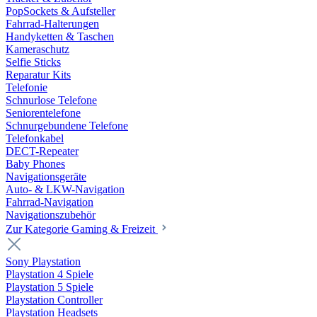
PopSockets & Aufsteller
Fahrrad-Halterungen
Handyketten & Taschen
Kameraschutz
Selfie Sticks
Reparatur Kits
Telefonie
Schnurlose Telefone
Seniorentelefone
Schnurgebundene Telefone
Telefonkabel
DECT-Repeater
Baby Phones
Navigationsgeräte
Auto- & LKW-Navigation
Fahrrad-Navigation
Navigationszubehör
Zur Kategorie Gaming & Freizeit
Sony Playstation
Playstation 4 Spiele
Playstation 5 Spiele
Playstation Controller
Playstation Headsets