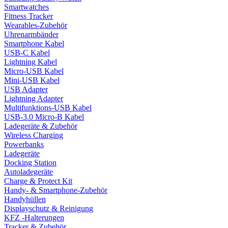
Smartwatches
Fitness Tracker
Wearables-Zubehör
Uhrenarmbänder
Smartphone Kabel
USB-C Kabel
Lightning Kabel
Micro-USB Kabel
Mini-USB Kabel
USB Adapter
Lightning Adapter
Multifunktions-USB Kabel
USB-3.0 Micro-B Kabel
Ladegeräte & Zubehör
Wireless Charging
Powerbanks
Ladegeräte
Docking Station
Autoladegeräte
Charge & Protect Kit
Handy- & Smartphone-Zubehör
Handyhüllen
Displayschutz & Reinigung
KFZ -Halterungen
Tracker & Zubehör