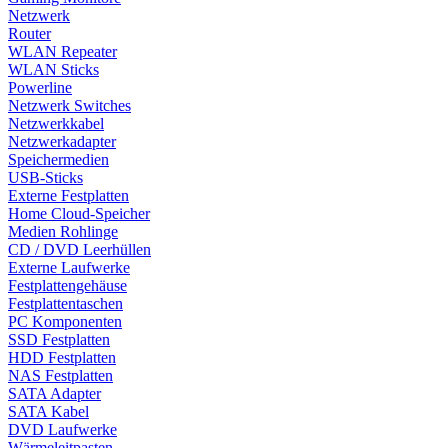
Netzwerk
Router
WLAN Repeater
WLAN Sticks
Powerline
Netzwerk Switches
Netzwerkkabel
Netzwerkadapter
Speichermedien
USB-Sticks
Externe Festplatten
Home Cloud-Speicher
Medien Rohlinge
CD / DVD Leerhüllen
Externe Laufwerke
Festplattengehäuse
Festplattentaschen
PC Komponenten
SSD Festplatten
HDD Festplatten
NAS Festplatten
SATA Adapter
SATA Kabel
DVD Laufwerke
Wärmeleitpasten