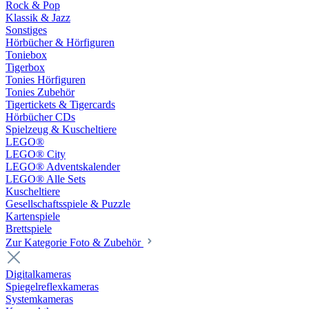
Rock & Pop
Klassik & Jazz
Sonstiges
Hörbücher & Hörfiguren
Toniebox
Tigerbox
Tonies Hörfiguren
Tonies Zubehör
Tigertickets & Tigercards
Hörbücher CDs
Spielzeug & Kuscheltiere
LEGO®
LEGO® City
LEGO® Adventskalender
LEGO® Alle Sets
Kuscheltiere
Gesellschaftsspiele & Puzzle
Kartenspiele
Brettspiele
Zur Kategorie Foto & Zubehör
Digitalkameras
Spiegelreflexkameras
Systemkameras