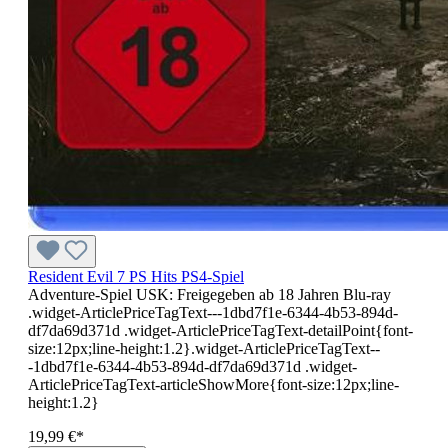
Resident Evil 7 PS Hits PS4-Spiel
Adventure-Spiel USK: Freigegeben ab 18 Jahren Blu-ray
.widget-ArticlePriceTagText---1dbd7f1e-6344-4b53-894d-
df7da69d371d .widget-ArticlePriceTagText-detailPoint{font-
size:12px;line-height:1.2}.widget-ArticlePriceTagText--
-1dbd7f1e-6344-4b53-894d-df7da69d371d .widget-
ArticlePriceTagText-articleShowMore{font-size:12px;line-
height:1.2}
19,99 €*