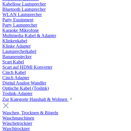
Kabellose Lautsprecher
Bluetooth Lautsprecher
WLAN Lautsprecher
Party Equipment
Party Lautsprecher
Karaoke Mikrofone
Multimedia Kabel & Adapter
Klinkenkabel
Klinke Adapter
Lautsprecherkabel
Bananenstecker
Scart Kabel
Scart auf HDMI Konverter
Cinch Kabel
Cinch Adapter
Digital Analog Wandler
Optische Kabel (Toslink)
Toslink-Adapter
Zur Kategorie Haushalt & Wohnen
Waschen, Trocknen & Bügeln
Waschmaschinen
Wäschetrockner
Waschtrockner