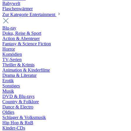
Babywelt
Flaschenwärmer
Zur Kategorie Entertainment
Blu-ray
Doku, Reise & Sport
Action & Abenteuer
Fantasy & Science Fiction
Horror
Komödien
TV-Serien
Thriller & Krimis
Animation & Kinderfilme
Drama & Literatur
Erotik
Sonstiges
Musik
DVD & Blu-rays
Country & Folklore
Dance & Electro
Oldies
Schlager & Volksmusik
Hip Hop & RnB
Kinder-CDs