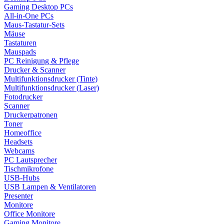
Gaming Desktop PCs
All-in-One PCs
Maus-Tastatur-Sets
Mäuse
Tastaturen
Mauspads
PC Reinigung & Pflege
Drucker & Scanner
Multifunktionsdrucker (Tinte)
Multifunktionsdrucker (Laser)
Fotodrucker
Scanner
Druckerpatronen
Toner
Homeoffice
Headsets
Webcams
PC Lautsprecher
Tischmikrofone
USB-Hubs
USB Lampen & Ventilatoren
Presenter
Monitore
Office Monitore
Gaming Monitore