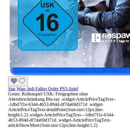
Star Wars Jedi Fallen Order PS5-Spiel
Genre: Rollenspiel USK: Freigegeben ohne
Altersbeschränkung Blu-ray .widget-ArticlePriceTagText--
-1dbd7f1e-6344-4b53-894d-df7da69d371d .widget-
ArticlePriceTagText-detailPoint{font-size:12px;line-
height:1.2}.widget-ArticlePriceTagText---1dbd7f1e-6344-
4b53-894d-df7da69d371d .widget-ArticlePriceTagText-
articleShowMore{font-size:12px;line-height:1.2}