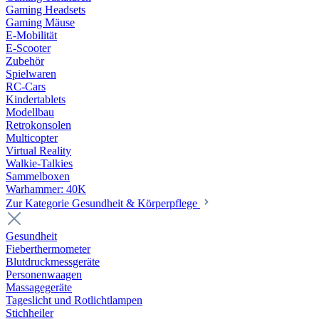
Gaming Headsets
Gaming Mäuse
E-Mobilität
E-Scooter
Zubehör
Spielwaren
RC-Cars
Kindertablets
Modellbau
Retrokonsolen
Multicopter
Virtual Reality
Walkie-Talkies
Sammelboxen
Warhammer: 40K
Zur Kategorie Gesundheit & Körperpflege
Gesundheit
Fieberthermometer
Blutdruckmessgeräte
Personenwaagen
Massagegeräte
Tageslicht und Rotlichtlampen
Stichheiler