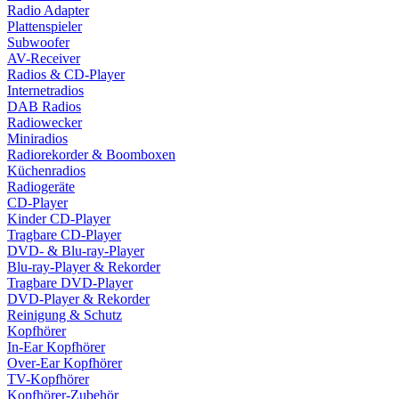
Radio Adapter
Plattenspieler
Subwoofer
AV-Receiver
Radios & CD-Player
Internetradios
DAB Radios
Radiowecker
Miniradios
Radiorekorder & Boomboxen
Küchenradios
Radiogeräte
CD-Player
Kinder CD-Player
Tragbare CD-Player
DVD- & Blu-ray-Player
Blu-ray-Player & Rekorder
Tragbare DVD-Player
DVD-Player & Rekorder
Reinigung & Schutz
Kopfhörer
In-Ear Kopfhörer
Over-Ear Kopfhörer
TV-Kopfhörer
Kopfhörer-Zubehör