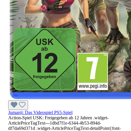
Jumanji: Das Videospiel PS5-Spiel
Action-Spiel USK: Freigegeben ab 12 Jahren .widget-
ArticlePriceTagText---1dbd7f1e-6344-4b53-894d-
df7da69d371d .widget-ArticlePriceTagText-detailPoint{font-