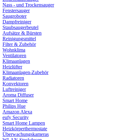
Nass - und Trockensauger
Fenstersauger
Saugroboter
Dampfreiniger
Staubsaugerbeutel
Aufsätze & Bürsten
Reinigungsmittel
Filter & Zubehör
Wohnklima
Ventilatoren
Klimaanlagen
Heizlüfter
Klimaanlagen-Zubehör
Radiatoren
Konvektoren
Luftreiniger
Aroma Diffuser
Smart Home
Philips Hue
Amazon Alexa
eufy Security
Smart Home Lampen
Heizkörperthermostate
Überwachungskameras
WLAN-Steckdosen