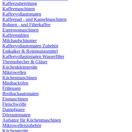
Kaffeezubereitung
Kaffeemaschinen
Kaffeevollautomaten
Kaffeepad - und Kapselmaschinen
Bohnen - und Filterkaffee
Espressomaschinen
Kaffeemühlen
Milchaufschäumer
Kaffeevollautomaten Zubehör
Entkalker & Reinigungsmittel
Kaffeevollautomaten Wasserfilter
Thermobecher & Gläser
Küchenkleingeräte
Mikrowellen
Küchenmaschinen
Minibacköfen
Fritteusen
Brotbackautomaten
Eismaschinen
Fleischwölfe
Dampfgarer
Dörrautomaten
Aufsätze für Küchenmaschinen
Mikrowellenzubehör
Küchengeräte