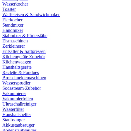
Wasserkocher
Toaster
Waffeleisen & Sandwichmaker
Eierkocher
Standmixer
Handmixer
Stabmixer & Pürierstäbe
Eismaschinen
Zerkleinerer
Entsafter & Saftpressen
Küchengeräte Zubehör
Küchenwaagen
Haushaltsgeräte
Raclette & Fondues
Brotschneidemaschinen
Wassersprudler
Sodastream-Zubehör
Vakuumierer
Vakuumierfolien
Ultraschallreiniger
Wasserfilter
Haushaltshelfer
Staubsauger
Akkustaubsauger
Bodenstaubsauger