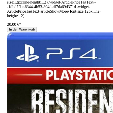
size:12px;line-height:1.2}.widget-ArticlePriceTagText--
-1dbd7f1e-6344-4b53-894d-df7da69d371d .widget-
ArticlePriceTagText-articleShowMore{font-size:12px;line-
height:1.2}
20,00 €*
In den Warenkorb