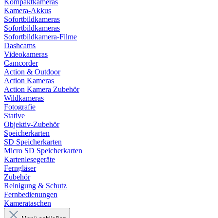
Kompaktkameras
Kamera-Akkus
Sofortbildkameras
Sofortbildkameras
Sofortbildkamera-Filme
Dashcams
Videokameras
Camcorder
Action & Outdoor
Action Kameras
Action Kamera Zubehör
Wildkameras
Fotografie
Stative
Objektiv-Zubehör
Speicherkarten
SD Speicherkarten
Micro SD Speicherkarten
Kartenlesegeräte
Ferngläser
Zubehör
Reinigung & Schutz
Fernbedienungen
Kamerataschen