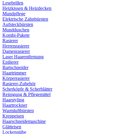
Lesebrillen
Heizkissen & Heizdecken
Mundpflege
Elektrische Zahnbürsten
Aufsteckbürsten
Mundduschen
Kombi-Pakete
Rasierer
Herrenrasierer
Damenrasierer
Laser Haarentfernung
Epilierer
Bartschneider
Haartrimmer
Körperrasierer
Rasierer-Zubehör
Scherköpfe & Scherblätter
Reinigung & Pflegemittel
Haarstyling
Haartrockner
Warmluftbürsten
Kreppeisen
Haarschneidemaschine
Glätteisen
Lockenstäbe