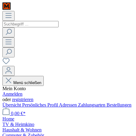
Menü schließen
Mein Konto
Anmelden
oder
registrieren
Übersicht
Persönliches Profil
Adressen
Zahlungsarten
Bestellungen
0,00 €*
Home
TV & Heimkino
Haushalt & Wohnen
Computer & Zubehör