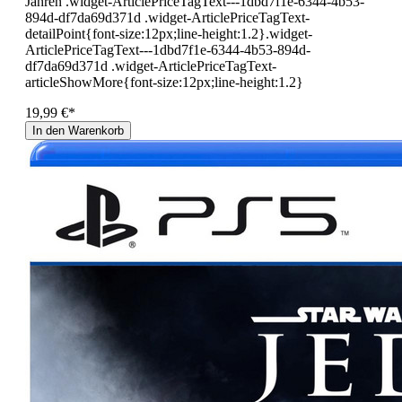
Jahren .widget-ArticlePriceTagText---1dbd7f1e-6344-4b53-
894d-df7da69d371d .widget-ArticlePriceTagText-
detailPoint{font-size:12px;line-height:1.2}.widget-
ArticlePriceTagText---1dbd7f1e-6344-4b53-894d-
df7da69d371d .widget-ArticlePriceTagText-
articleShowMore{font-size:12px;line-height:1.2}
19,99 €*
In den Warenkorb