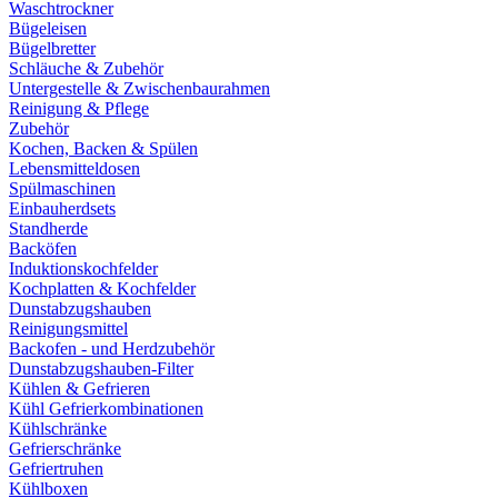
Waschtrockner
Bügeleisen
Bügelbretter
Schläuche & Zubehör
Untergestelle & Zwischenbaurahmen
Reinigung & Pflege
Zubehör
Kochen, Backen & Spülen
Lebensmitteldosen
Spülmaschinen
Einbauherdsets
Standherde
Backöfen
Induktionskochfelder
Kochplatten & Kochfelder
Dunstabzugshauben
Reinigungsmittel
Backofen - und Herdzubehör
Dunstabzugshauben-Filter
Kühlen & Gefrieren
Kühl Gefrierkombinationen
Kühlschränke
Gefrierschränke
Gefriertruhen
Kühlboxen