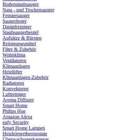
Bodenstaubsauger
Nass - und Trockensauger
Fenstersauger
Saugroboter
Dampfreiniger
Staubsaugerbeutel
Aufsätze & Bürsten
Reinigungsmittel
Filter & Zubehör
Wohnklima
Ventilatoren
Klimaanlagen
Heizlüfter
Klimaanlagen-Zubehör
Radiatoren
Konvektoren
Luftreiniger
Aroma Diffuser
Smart Home
Philips Hue
Amazon Alexa
eufy Security
Smart Home Lampen
Heizkörperthermostate
Überwachungskameras