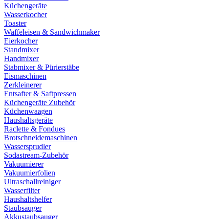
Küchengeräte
Wasserkocher
Toaster
Waffeleisen & Sandwichmaker
Eierkocher
Standmixer
Handmixer
Stabmixer & Pürierstäbe
Eismaschinen
Zerkleinerer
Entsafter & Saftpressen
Küchengeräte Zubehör
Küchenwaagen
Haushaltsgeräte
Raclette & Fondues
Brotschneidemaschinen
Wassersprudler
Sodastream-Zubehör
Vakuumierer
Vakuumierfolien
Ultraschallreiniger
Wasserfilter
Haushaltshelfer
Staubsauger
Akkustaubsauger