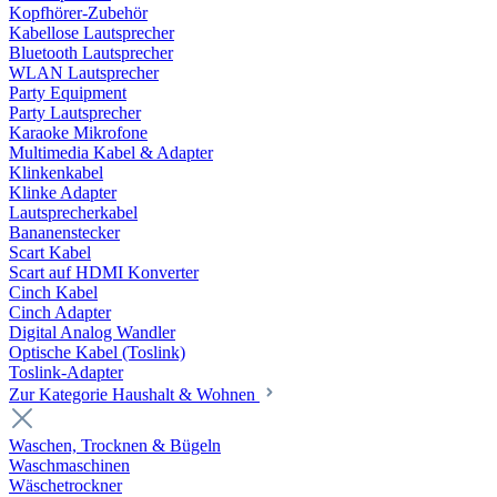
Kopfhörer-Zubehör
Kabellose Lautsprecher
Bluetooth Lautsprecher
WLAN Lautsprecher
Party Equipment
Party Lautsprecher
Karaoke Mikrofone
Multimedia Kabel & Adapter
Klinkenkabel
Klinke Adapter
Lautsprecherkabel
Bananenstecker
Scart Kabel
Scart auf HDMI Konverter
Cinch Kabel
Cinch Adapter
Digital Analog Wandler
Optische Kabel (Toslink)
Toslink-Adapter
Zur Kategorie Haushalt & Wohnen
Waschen, Trocknen & Bügeln
Waschmaschinen
Wäschetrockner