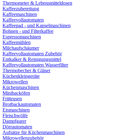
Thermometer & Lebensmitteldosen
Kaffeezubereitung
Kaffeemaschinen
Kaffeevollautomaten
Kaffeepad - und Kapselmaschinen
Bohnen - und Filterkaffee
Espressomaschinen
Kaffeemühlen
Milchaufschäumer
Kaffeevollautomaten Zubehör
Entkalker & Reinigungsmittel
Kaffeevollautomaten Wasserfilter
Thermobecher & Gläser
Küchenkleingeräte
Mikrowellen
Küchenmaschinen
Minibacköfen
Fritteusen
Brotbackautomaten
Eismaschinen
Fleischwölfe
Dampfgarer
Dörrautomaten
Aufsätze für Küchenmaschinen
Mikrowellenzubehör