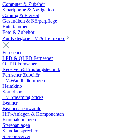
Computer & Zubehör
Smartphone & Navigation
Gaming & Freizeit
Gesundheit & Körperpflege
Entertainment
Foto & Zubehör
Zur Kategorie TV & Heimkino
Fernsehen
LED & QLED Fernseher
OLED Fernseher
Receiver & Empfangstechnik
Fernseher Zubehör
TV-Wandhalterungen
Heimkino
Soundbars
TV Streaming Sticks
Beamer
Beamer-Leinwände
HiFi-Anlagen & Komponenten
Kompaktanlagen
Stereoanlagen
Standlautsprecher
Stereoreceiver