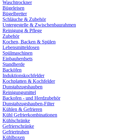
Waschtrockner
Bügeleisen
Bügelbretter
Schläuche & Zubehör
Untergestelle & Zwischenbaurahmen
Reinigung & Pflege
Zubehör
Kochen, Backen & Spülen
Lebensmitteldosen
Spülmaschinen
Einbauherdsets
Standherde
Backöfen
Induktionskochfelder
Kochplatten & Kochfelder
Dunstabzugshauben
Reinigungsmittel
Backofen - und Herdzubehör
Dunstabzugshauben-Filter
Kühlen & Gefrieren
Kühl Gefrierkombinationen
Kühlschränke
Gefrierschränke
Gefriertruhen
Kühlboxen