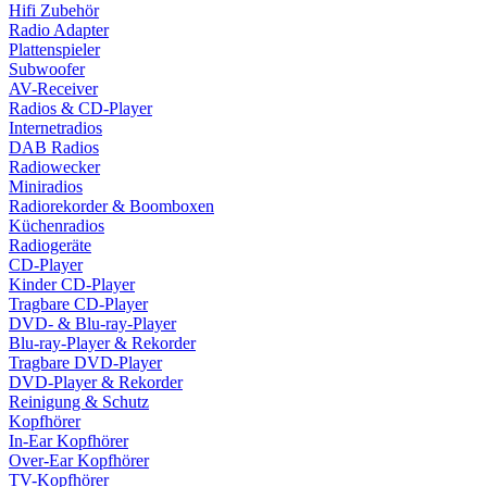
Hifi Zubehör
Radio Adapter
Plattenspieler
Subwoofer
AV-Receiver
Radios & CD-Player
Internetradios
DAB Radios
Radiowecker
Miniradios
Radiorekorder & Boomboxen
Küchenradios
Radiogeräte
CD-Player
Kinder CD-Player
Tragbare CD-Player
DVD- & Blu-ray-Player
Blu-ray-Player & Rekorder
Tragbare DVD-Player
DVD-Player & Rekorder
Reinigung & Schutz
Kopfhörer
In-Ear Kopfhörer
Over-Ear Kopfhörer
TV-Kopfhörer