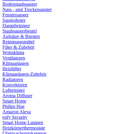
Bodenstaubsauger
Nass - und Trockensauger
Fenstersauger
Saugroboter
Dampfreiniger
Staubsaugerbeutel
Aufsätze & Bürsten
Reinigungsmittel
Filter & Zubehör
Wohnklima
Ventilatoren
Klimaanlagen
Heizlüfter
Klimaanlagen-Zubehör
Radiatoren
Konvektoren
Luftreiniger
Aroma Diffuser
Smart Home
Philips Hue
Amazon Alexa
eufy Security
Smart Home Lampen
Heizkörperthermostate
Überwachungskameras