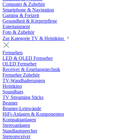
Computer & Zubehör
Smartphone & Navigation
Gaming & Freizeit
Gesundheit & Körperpflege
Entertainment
Foto & Zubehör
Zur Kategorie TV & Heimkino
Fernsehen
LED & QLED Fernseher
OLED Fernseher
Receiver & Empfangstechnik
Fernseher Zubehör
TV-Wandhalterungen
Heimkino
Soundbars
TV Streaming Sticks
Beamer
Beamer-Leinwände
HiFi-Anlagen & Komponenten
Kompaktanlagen
Stereoanlagen
Standlautsprecher
Stereoreceiver