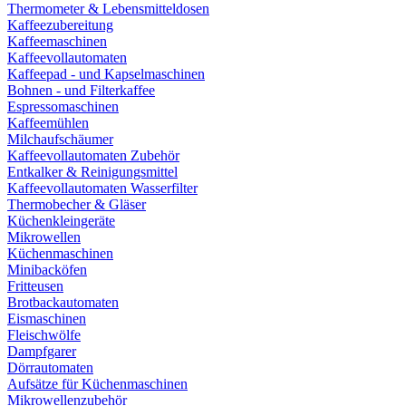
Thermometer & Lebensmitteldosen
Kaffeezubereitung
Kaffeemaschinen
Kaffeevollautomaten
Kaffeepad - und Kapselmaschinen
Bohnen - und Filterkaffee
Espressomaschinen
Kaffeemühlen
Milchaufschäumer
Kaffeevollautomaten Zubehör
Entkalker & Reinigungsmittel
Kaffeevollautomaten Wasserfilter
Thermobecher & Gläser
Küchenkleingeräte
Mikrowellen
Küchenmaschinen
Minibacköfen
Fritteusen
Brotbackautomaten
Eismaschinen
Fleischwölfe
Dampfgarer
Dörrautomaten
Aufsätze für Küchenmaschinen
Mikrowellenzubehör