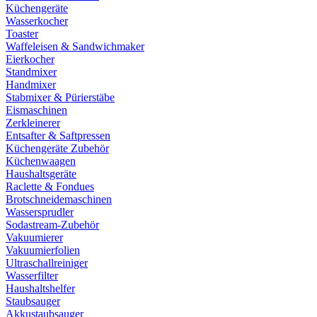
Küchengeräte
Wasserkocher
Toaster
Waffeleisen & Sandwichmaker
Eierkocher
Standmixer
Handmixer
Stabmixer & Pürierstäbe
Eismaschinen
Zerkleinerer
Entsafter & Saftpressen
Küchengeräte Zubehör
Küchenwaagen
Haushaltsgeräte
Raclette & Fondues
Brotschneidemaschinen
Wassersprudler
Sodastream-Zubehör
Vakuumierer
Vakuumierfolien
Ultraschallreiniger
Wasserfilter
Haushaltshelfer
Staubsauger
Akkustaubsauger