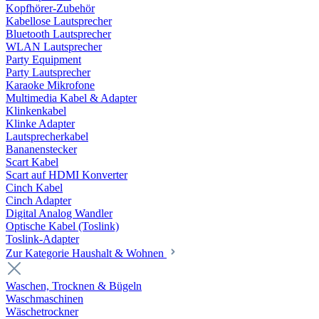
Kopfhörer-Zubehör
Kabellose Lautsprecher
Bluetooth Lautsprecher
WLAN Lautsprecher
Party Equipment
Party Lautsprecher
Karaoke Mikrofone
Multimedia Kabel & Adapter
Klinkenkabel
Klinke Adapter
Lautsprecherkabel
Bananenstecker
Scart Kabel
Scart auf HDMI Konverter
Cinch Kabel
Cinch Adapter
Digital Analog Wandler
Optische Kabel (Toslink)
Toslink-Adapter
Zur Kategorie Haushalt & Wohnen
Waschen, Trocknen & Bügeln
Waschmaschinen
Wäschetrockner