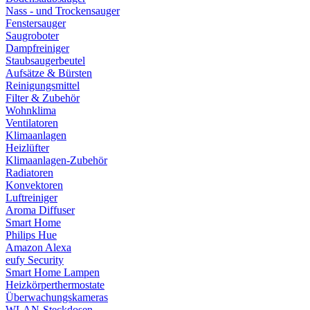
Nass - und Trockensauger
Fenstersauger
Saugroboter
Dampfreiniger
Staubsaugerbeutel
Aufsätze & Bürsten
Reinigungsmittel
Filter & Zubehör
Wohnklima
Ventilatoren
Klimaanlagen
Heizlüfter
Klimaanlagen-Zubehör
Radiatoren
Konvektoren
Luftreiniger
Aroma Diffuser
Smart Home
Philips Hue
Amazon Alexa
eufy Security
Smart Home Lampen
Heizkörperthermostate
Überwachungskameras
WLAN-Steckdosen