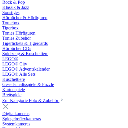
Rock & Pop
Klassik & Jazz
Sonstiges
Hörbücher & Hörfiguren
Toniebox
Tigerbox
Tonies Hörfiguren
Tonies Zubehör
Tigertickets & Tigercards
Hörbücher CDs
Spielzeug & Kuscheltiere
LEGO®
LEGO® City
LEGO® Adventskalender
LEGO® Alle Sets
Kuscheltiere
Gesellschaftsspiele & Puzzle
Kartenspiele
Brettspiele
Zur Kategorie Foto & Zubehör
Digitalkameras
Spiegelreflexkameras
Systemkameras