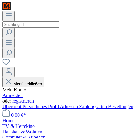
Menü schließen
Mein Konto
Anmelden
oder
registrieren
Übersicht
Persönliches Profil
Adressen
Zahlungsarten
Bestellungen
0,00 €*
Home
TV & Heimkino
Haushalt & Wohnen
Computer & Zubehör