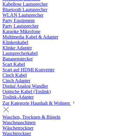
Kabellose Lautsprecher
Bluetooth Lautsprecher
WLAN Lautsprecher
Party Equipment
Party Lautsprecher
Karaoke Mikrofone
Multimedia Kabel & Adapter
Klinkenkabel
Klinke Adapter
Lautsprecherkabel
Bananenstecker
Scart Kabel
Scart auf HDMI Konverter
Cinch Kabel
Cinch Adapter
Digital Analog Wandler
Optische Kabel (Toslink)
Toslink-Adapter
Zur Kategorie Haushalt & Wohnen
Waschen, Trocknen & Bügeln
Waschmaschinen
Wäschetrockner
Waschtrockner