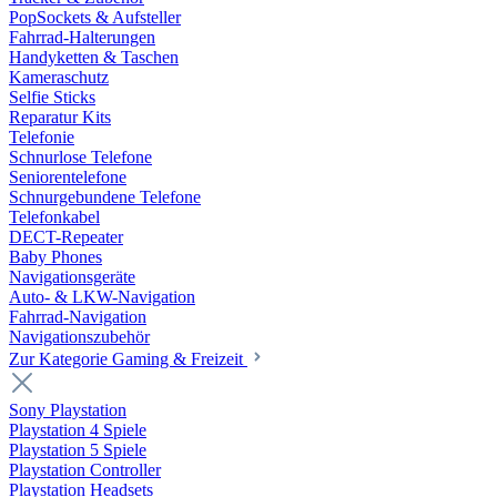
PopSockets & Aufsteller
Fahrrad-Halterungen
Handyketten & Taschen
Kameraschutz
Selfie Sticks
Reparatur Kits
Telefonie
Schnurlose Telefone
Seniorentelefone
Schnurgebundene Telefone
Telefonkabel
DECT-Repeater
Baby Phones
Navigationsgeräte
Auto- & LKW-Navigation
Fahrrad-Navigation
Navigationszubehör
Zur Kategorie Gaming & Freizeit
Sony Playstation
Playstation 4 Spiele
Playstation 5 Spiele
Playstation Controller
Playstation Headsets