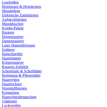
Lesebrillen
Heizkissen & Heizdecken
Mundpflege
Elektrische Zahnbürsten
Aufsteckbürsten
Mundduschen
Kombi-Pakete
Rasierer
Herrenrasierer
Damenrasierer
Laser Haarentfernung
Epilierer
Bartschneider
Haartrimmer
Körperrasierer
Rasierer-Zubehör
Scherköpfe & Scherblätter
Reinigung & Pflegemittel
Haarstyling
Haartrockner
Warmluftbürsten
Kreppeisen
Haarschneidemaschine
Glätteisen
Lockenstäbe