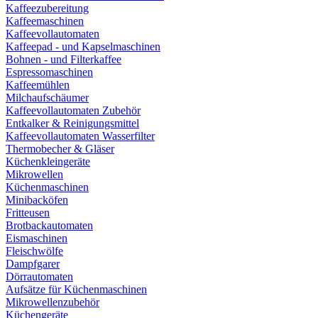
Kaffeezubereitung
Kaffeemaschinen
Kaffeevollautomaten
Kaffeepad - und Kapselmaschinen
Bohnen - und Filterkaffee
Espressomaschinen
Kaffeemühlen
Milchaufschäumer
Kaffeevollautomaten Zubehör
Entkalker & Reinigungsmittel
Kaffeevollautomaten Wasserfilter
Thermobecher & Gläser
Küchenkleingeräte
Mikrowellen
Küchenmaschinen
Minibacköfen
Fritteusen
Brotbackautomaten
Eismaschinen
Fleischwölfe
Dampfgarer
Dörrautomaten
Aufsätze für Küchenmaschinen
Mikrowellenzubehör
Küchengeräte