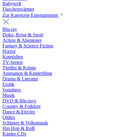
Babywelt
Flaschenwärmer
Zur Kategorie Entertainment
Blu-ray
Doku, Reise & Sport
Action & Abenteuer
Fantasy & Science Fiction
Horror
Komödien
TV-Serien
Thriller & Krimis
Animation & Kinderfilme
Drama & Literatur
Erotik
Sonstiges
Musik
DVD & Blu-rays
Country & Folklore
Dance & Electro
Oldies
Schlager & Volksmusik
Hip Hop & RnB
Kinder-CDs