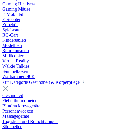
Gaming Headsets
Gaming Mäuse
E-Mobilität
E-Scooter
Zubehör
Spielwaren
RC-Cars
Kindertablets
Modellbau
Retrokonsolen
Multicopter
Virtual Reality
Walkie-Talkies
Sammelboxen
Warhammer: 40K
Zur Kategorie Gesundheit & Körperpflege
Gesundheit
Fieberthermometer
Blutdruckmessgeräte
Personenwaagen
Massagegeräte
Tageslicht und Rotlichtlampen
Stichheiler