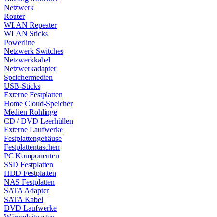
Netzwerk
Router
WLAN Repeater
WLAN Sticks
Powerline
Netzwerk Switches
Netzwerkkabel
Netzwerkadapter
Speichermedien
USB-Sticks
Externe Festplatten
Home Cloud-Speicher
Medien Rohlinge
CD / DVD Leerhüllen
Externe Laufwerke
Festplattengehäuse
Festplattentaschen
PC Komponenten
SSD Festplatten
HDD Festplatten
NAS Festplatten
SATA Adapter
SATA Kabel
DVD Laufwerke
Wärmeleitpasten