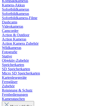
Kompaktkameras
Kamera-Akkus
Sofortbildkameras
Sofortbildkameras
Sofortbildkamera-Filme
Dashcams
Videokameras
Camcorder
Action & Outdoor
Action Kameras
Action Kamera Zubehör
Wildkameras
Fotografie
Stative
Objektiv-Zubehör
Speicherkarten
SD Speicherkarten
Micro SD Speicherkarten
Kartenlesegeräte
Ferngläser
Zubehör
Reinigung & Schutz
Fernbedienungen
Kamerataschen