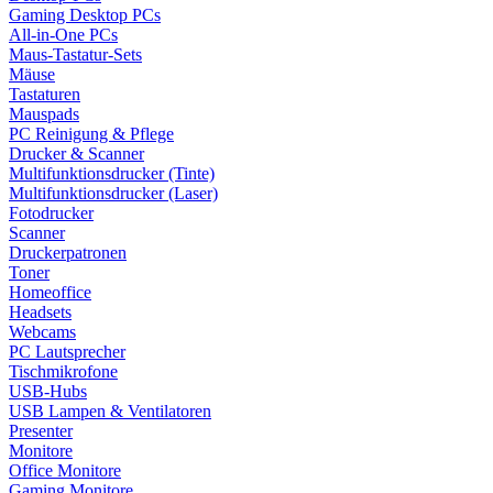
Gaming Desktop PCs
All-in-One PCs
Maus-Tastatur-Sets
Mäuse
Tastaturen
Mauspads
PC Reinigung & Pflege
Drucker & Scanner
Multifunktionsdrucker (Tinte)
Multifunktionsdrucker (Laser)
Fotodrucker
Scanner
Druckerpatronen
Toner
Homeoffice
Headsets
Webcams
PC Lautsprecher
Tischmikrofone
USB-Hubs
USB Lampen & Ventilatoren
Presenter
Monitore
Office Monitore
Gaming Monitore