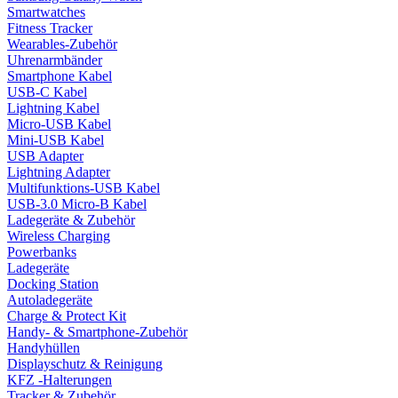
Smartwatches
Fitness Tracker
Wearables-Zubehör
Uhrenarmbänder
Smartphone Kabel
USB-C Kabel
Lightning Kabel
Micro-USB Kabel
Mini-USB Kabel
USB Adapter
Lightning Adapter
Multifunktions-USB Kabel
USB-3.0 Micro-B Kabel
Ladegeräte & Zubehör
Wireless Charging
Powerbanks
Ladegeräte
Docking Station
Autoladegeräte
Charge & Protect Kit
Handy- & Smartphone-Zubehör
Handyhüllen
Displayschutz & Reinigung
KFZ -Halterungen
Tracker & Zubehör