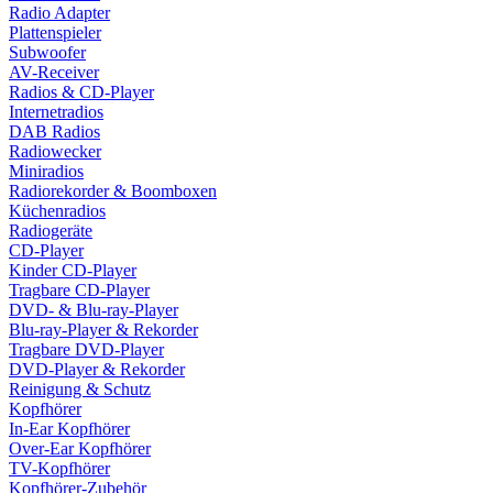
Radio Adapter
Plattenspieler
Subwoofer
AV-Receiver
Radios & CD-Player
Internetradios
DAB Radios
Radiowecker
Miniradios
Radiorekorder & Boomboxen
Küchenradios
Radiogeräte
CD-Player
Kinder CD-Player
Tragbare CD-Player
DVD- & Blu-ray-Player
Blu-ray-Player & Rekorder
Tragbare DVD-Player
DVD-Player & Rekorder
Reinigung & Schutz
Kopfhörer
In-Ear Kopfhörer
Over-Ear Kopfhörer
TV-Kopfhörer
Kopfhörer-Zubehör