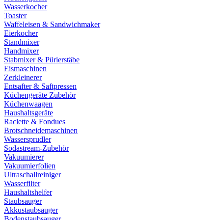
Wasserkocher
Toaster
Waffeleisen & Sandwichmaker
Eierkocher
Standmixer
Handmixer
Stabmixer & Pürierstäbe
Eismaschinen
Zerkleinerer
Entsafter & Saftpressen
Küchengeräte Zubehör
Küchenwaagen
Haushaltsgeräte
Raclette & Fondues
Brotschneidemaschinen
Wassersprudler
Sodastream-Zubehör
Vakuumierer
Vakuumierfolien
Ultraschallreiniger
Wasserfilter
Haushaltshelfer
Staubsauger
Akkustaubsauger
Bodenstaubsauger