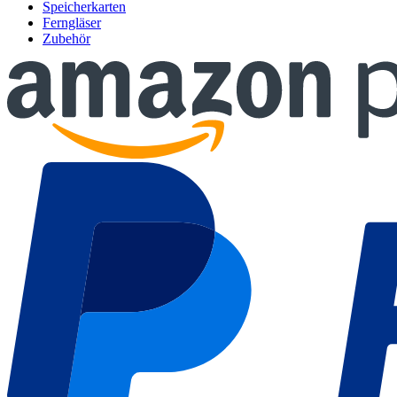
Speicherkarten
Ferngläser
Zubehör