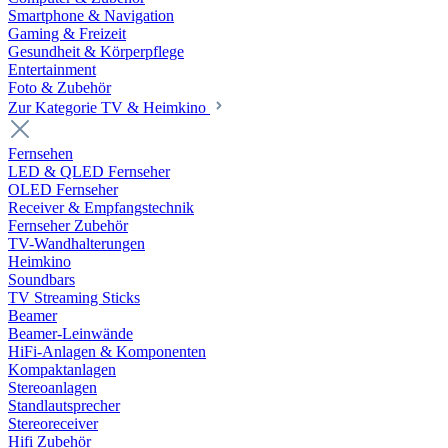
Smartphone & Navigation
Gaming & Freizeit
Gesundheit & Körperpflege
Entertainment
Foto & Zubehör
Zur Kategorie TV & Heimkino
Fernsehen
LED & QLED Fernseher
OLED Fernseher
Receiver & Empfangstechnik
Fernseher Zubehör
TV-Wandhalterungen
Heimkino
Soundbars
TV Streaming Sticks
Beamer
Beamer-Leinwände
HiFi-Anlagen & Komponenten
Kompaktanlagen
Stereoanlagen
Standlautsprecher
Stereoreceiver
Hifi Zubehör