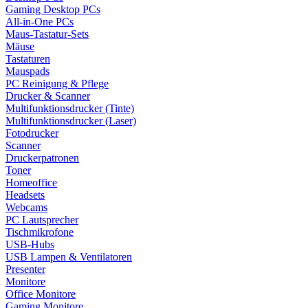
Gaming Desktop PCs
All-in-One PCs
Maus-Tastatur-Sets
Mäuse
Tastaturen
Mauspads
PC Reinigung & Pflege
Drucker & Scanner
Multifunktionsdrucker (Tinte)
Multifunktionsdrucker (Laser)
Fotodrucker
Scanner
Druckerpatronen
Toner
Homeoffice
Headsets
Webcams
PC Lautsprecher
Tischmikrofone
USB-Hubs
USB Lampen & Ventilatoren
Presenter
Monitore
Office Monitore
Gaming Monitore