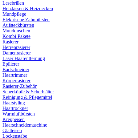
Lesebrillen
Heizkissen & Heizdecken
Mundpflege
Elektrische Zahnbürsten
Aufsteckbürsten
Mundduschen
Kombi-Pakete
Rasierer
Herrenrasierer
Damenrasierer
Laser Haarentfernung
Epilierer
Bartschneider
Haartrimmer
Körperrasierer
Rasierer-Zubehör
Scherköpfe & Scherblätter
Reinigung & Pflegemittel
Haarstyling
Haartrockner
Warmluftbürsten
Kreppeisen
Haarschneidemaschine
Glätteisen
Lockenstäbe