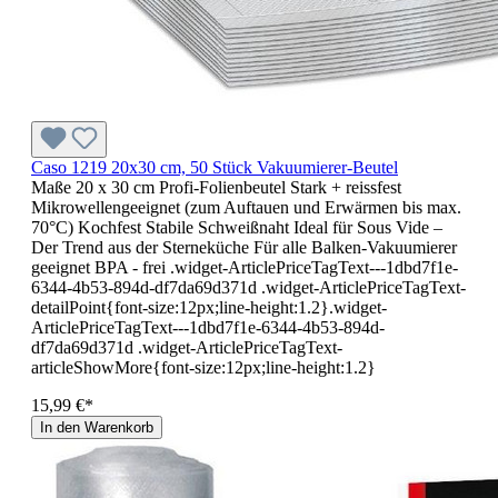
Caso 1219 20x30 cm, 50 Stück Vakuumierer-Beutel
Maße 20 x 30 cm Profi-Folienbeutel Stark + reissfest
Mikrowellengeeignet (zum Auftauen und Erwärmen bis max.
70°C) Kochfest Stabile Schweißnaht Ideal für Sous Vide –
Der Trend aus der Sterneküche Für alle Balken-Vakuumierer
geeignet BPA - frei .widget-ArticlePriceTagText---1dbd7f1e-
6344-4b53-894d-df7da69d371d .widget-ArticlePriceTagText-
detailPoint{font-size:12px;line-height:1.2}.widget-
ArticlePriceTagText---1dbd7f1e-6344-4b53-894d-
df7da69d371d .widget-ArticlePriceTagText-
articleShowMore{font-size:12px;line-height:1.2}
15,99 €*
In den Warenkorb