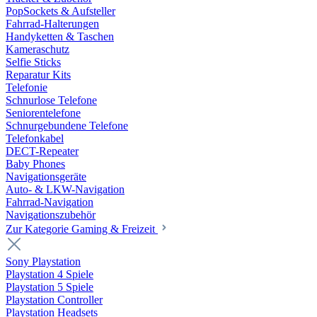
PopSockets & Aufsteller
Fahrrad-Halterungen
Handyketten & Taschen
Kameraschutz
Selfie Sticks
Reparatur Kits
Telefonie
Schnurlose Telefone
Seniorentelefone
Schnurgebundene Telefone
Telefonkabel
DECT-Repeater
Baby Phones
Navigationsgeräte
Auto- & LKW-Navigation
Fahrrad-Navigation
Navigationszubehör
Zur Kategorie Gaming & Freizeit
Sony Playstation
Playstation 4 Spiele
Playstation 5 Spiele
Playstation Controller
Playstation Headsets