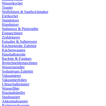
Wasserkocher
Toaster
Waffeleisen & Sandwichmaker
Eierkocher
Standmixer
Handmixer
Stabmixer & Pürierstäbe
Eismaschinen
Zerkleinerer
Entsafter & Saftpressen
Küchengeräte Zubehör
Küchenwaagen
Haushaltsgeräte
Raclette & Fondues
Brotschneidemaschinen
Wassersprudler
Sodastream-Zubehör
Vakuumierer
Vakuumierfolien
Ultraschallreiniger
Wasserfilter
Haushaltshelfer
Staubsauger
Akkustaubsauger
Bodenstaubsauger