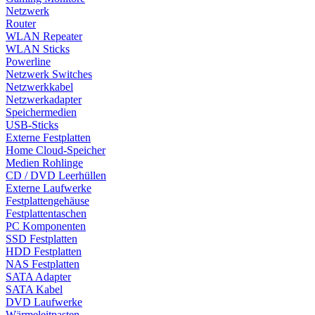
Netzwerk
Router
WLAN Repeater
WLAN Sticks
Powerline
Netzwerk Switches
Netzwerkkabel
Netzwerkadapter
Speichermedien
USB-Sticks
Externe Festplatten
Home Cloud-Speicher
Medien Rohlinge
CD / DVD Leerhüllen
Externe Laufwerke
Festplattengehäuse
Festplattentaschen
PC Komponenten
SSD Festplatten
HDD Festplatten
NAS Festplatten
SATA Adapter
SATA Kabel
DVD Laufwerke
Wärmeleitpasten