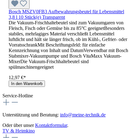
Bosch MSZV0FB3 Aufbewahrungsbeutel für Lebensmittel
3,8 l 10 Stück(e) Transparent
Die Vakuum-Frischhaltebeutel sind zum Vakuumgaren von
Fleisch, Fisch oder Gemüse bis zu 85°C geeignetBesonders
stabiles, mehrlagiges Material verschließt Lebensmittel
luftdicht und hält sie länger frisch, ob im Kühl-, Gefrier- oder
VorratsschrankMit Beschriftungsfeld: für einfache
Kennzeichnung von Inhalt und DatumVerwendbar mit Bosch
Stabmixer-Vakuumpumpe und Bosch VitaMaxx Vakuum-
MixerDie Vakuum-Frischhaltebeutel sind
spülmaschinengeeignet
12,97 €*
In den Warenkorb
Service-Hotline
Unterstützung und Beratung:
info@meine-technik.de
Oder über unser
Kontaktformular
.
TV & Heimkino