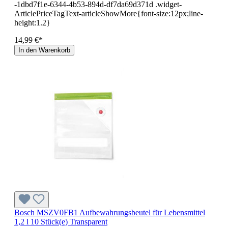
-1dbd7f1e-6344-4b53-894d-df7da69d371d .widget-
ArticlePriceTagText-articleShowMore{font-size:12px;line-
height:1.2}
14,99 €*
In den Warenkorb
Bosch MSZV0FB1 Aufbewahrungsbeutel für Lebensmittel
1,2 l 10 Stück(e) Transparent