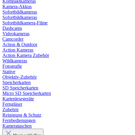
Kompaktkameras
Kamera-Akkus
Sofortbildkameras
Sofortbildkameras
Sofortbildkamera-Filme
Dashcams
Videokameras
Camcorder
Action & Outdoor
Action Kameras
Action Kamera Zubehör
Wildkameras
Fotografie
Stative
Objektiv-Zubehör
Speicherkarten
SD Speicherkarten
Micro SD Speicherkarten
Kartenlesegeräte
Ferngläser
Zubehör
Reinigung & Schutz
Fernbedienungen
Kamerataschen