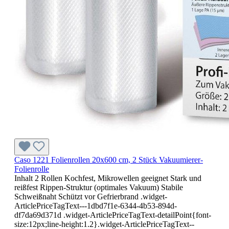
Caso 1221 Folienrollen 20x600 cm, 2 Stück Vakuumierer-
Folienrolle
Inhalt 2 Rollen Kochfest, Mikrowellen geeignet Stark und
reißfest Rippen-Struktur (optimales Vakuum) Stabile
Schweißnaht Schützt vor Gefrierbrand .widget-
ArticlePriceTagText---1dbd7f1e-6344-4b53-894d-
df7da69d371d .widget-ArticlePriceTagText-detailPoint{font-
size:12px;line-height:1.2}.widget-ArticlePriceTagText--