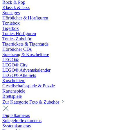
Rock & Pop
Klassik & Jazz
Sonstiges
Hörbücher & Hörfiguren
Toniebox
Tigerbox
Tonies Hörfiguren
Tonies Zubehör
Tigertickets & Tigercards
Hörbücher CDs
Spielzeug & Kuscheltiere
LEGO®
LEGO® City
LEGO® Adventskalender
LEGO® Alle Sets
Kuscheltiere
Gesellschaftsspiele & Puzzle
Kartenspiele
Brettspiele
Zur Kategorie Foto & Zubehör
Digitalkameras
Spiegelreflexkameras
Systemkameras