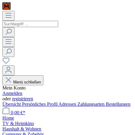
Menü schließen
Mein Konto
Anmelden
oder
registrieren
Übersicht
Persönliches Profil
Adressen
Zahlungsarten
Bestellungen
0,00 €*
Home
TV & Heimkino
Haushalt & Wohnen
Computer & Zubehör