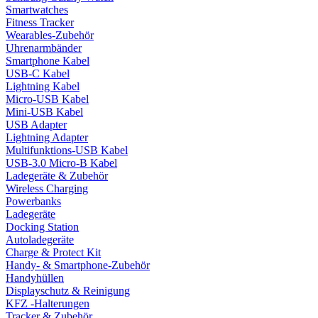
Smartwatches
Fitness Tracker
Wearables-Zubehör
Uhrenarmbänder
Smartphone Kabel
USB-C Kabel
Lightning Kabel
Micro-USB Kabel
Mini-USB Kabel
USB Adapter
Lightning Adapter
Multifunktions-USB Kabel
USB-3.0 Micro-B Kabel
Ladegeräte & Zubehör
Wireless Charging
Powerbanks
Ladegeräte
Docking Station
Autoladegeräte
Charge & Protect Kit
Handy- & Smartphone-Zubehör
Handyhüllen
Displayschutz & Reinigung
KFZ -Halterungen
Tracker & Zubehör