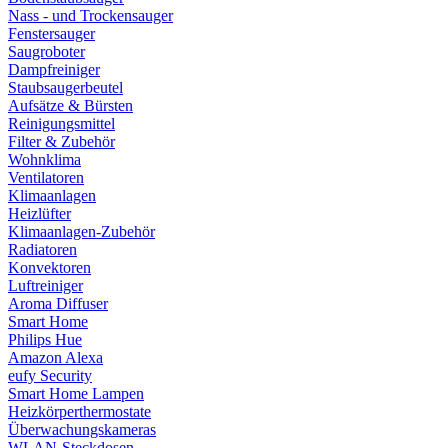
Nass - und Trockensauger
Fenstersauger
Saugroboter
Dampfreiniger
Staubsaugerbeutel
Aufsätze & Bürsten
Reinigungsmittel
Filter & Zubehör
Wohnklima
Ventilatoren
Klimaanlagen
Heizlüfter
Klimaanlagen-Zubehör
Radiatoren
Konvektoren
Luftreiniger
Aroma Diffuser
Smart Home
Philips Hue
Amazon Alexa
eufy Security
Smart Home Lampen
Heizkörperthermostate
Überwachungskameras
WLAN-Steckdosen