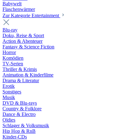
Babywelt
Flaschenwärmer
Zur Kategorie Entertainment
Blu-ray
Doku, Reise & Sport
Action & Abenteuer
Fantasy & Science Fiction
Horror
Komödien
TV-Serien
Thriller & Krimis
Animation & Kinderfilme
Drama & Literatur
Erotik
Sonstiges
Musik
DVD & Blu-rays
Country & Folklore
Dance & Electro
Oldies
Schlager & Volksmusik
Hip Hop & RnB
Kinder-CDs