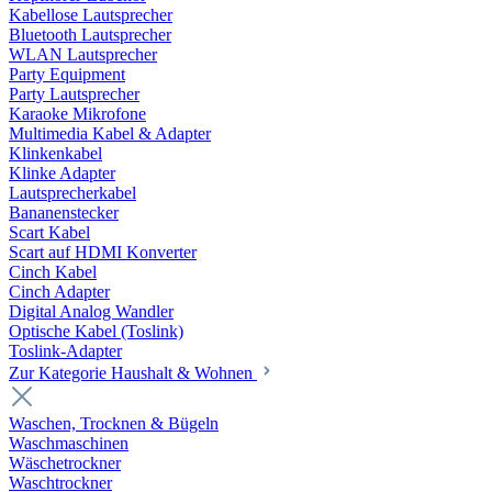
Kabellose Lautsprecher
Bluetooth Lautsprecher
WLAN Lautsprecher
Party Equipment
Party Lautsprecher
Karaoke Mikrofone
Multimedia Kabel & Adapter
Klinkenkabel
Klinke Adapter
Lautsprecherkabel
Bananenstecker
Scart Kabel
Scart auf HDMI Konverter
Cinch Kabel
Cinch Adapter
Digital Analog Wandler
Optische Kabel (Toslink)
Toslink-Adapter
Zur Kategorie Haushalt & Wohnen
Waschen, Trocknen & Bügeln
Waschmaschinen
Wäschetrockner
Waschtrockner