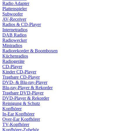
Radio Adapter
Plattenspieler
Subwoofer
AV-Receiver
Radios & CD-Player
Internetradios
DAB Radios
Radiowecker
Miniradios
Radiorekorder & Boomboxen
Küchenradios
Radiogeräte
CD-Player
Kinder CD-Player
Tragbare CD-Player
DVD- & Blu-ray-Player
Blu-ray-Player & Rekorder
Tragbare DVD-Player
DVD-Player & Rekorder
Reinigung & Schutz
Kopfhörer
In-Ear Kopfhörer
Over-Ear Kopfhörer
TV-Kopfhörer
Kopfhörer-Zubehör