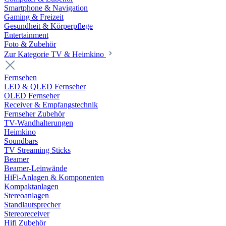
Smartphone & Navigation
Gaming & Freizeit
Gesundheit & Körperpflege
Entertainment
Foto & Zubehör
Zur Kategorie TV & Heimkino
Fernsehen
LED & QLED Fernseher
OLED Fernseher
Receiver & Empfangstechnik
Fernseher Zubehör
TV-Wandhalterungen
Heimkino
Soundbars
TV Streaming Sticks
Beamer
Beamer-Leinwände
HiFi-Anlagen & Komponenten
Kompaktanlagen
Stereoanlagen
Standlautsprecher
Stereoreceiver
Hifi Zubehör