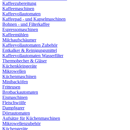
Kaffeezubereitung
Kaffeemaschinen
Kaffeevollautomaten
Kaffeepad - und Kapselmaschinen
Bohnen - und Filterkaffee
Espressomaschinen
Kaffeemühlen
Milchaufschäumer
Kaffeevollautomaten Zubehör
Entkalker & Reinigungsmittel
Kaffeevollautomaten Wasserfilter
Thermobecher & Gläser
Küchenkleingeräte
Mikrowellen
Küchenmaschinen
Minibacköfen
Fritteusen
Brotbackautomaten
Eismaschinen
Fleischwölfe
Dampfgarer
Dörrautomaten
Aufsätze für Küchenmaschinen
Mikrowellenzubehör
Küchengeräte