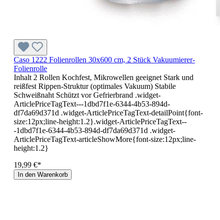
Caso 1222 Folienrollen 30x600 cm, 2 Stück Vakuumierer-
Folienrolle
Inhalt 2 Rollen Kochfest, Mikrowellen geeignet Stark und
reißfest Rippen-Struktur (optimales Vakuum) Stabile
Schweißnaht Schützt vor Gefrierbrand .widget-
ArticlePriceTagText---1dbd7f1e-6344-4b53-894d-
df7da69d371d .widget-ArticlePriceTagText-detailPoint{font-
size:12px;line-height:1.2}.widget-ArticlePriceTagText--
-1dbd7f1e-6344-4b53-894d-df7da69d371d .widget-
ArticlePriceTagText-articleShowMore{font-size:12px;line-
height:1.2}
19,99 €*
In den Warenkorb