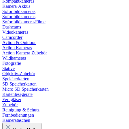
Kompaktkameras
Kamera-Akkus
Sofortbildkameras
Sofortbildkameras
Sofortbildkamera-Filme
Dashcams
Videokameras
Camcorder
Action & Outdoor
Action Kameras
Action Kamera Zubehör
Wildkameras
Fotografie
Stative
Objektiv-Zubehör
Speicherkarten
SD Speicherkarten
Micro SD Speicherkarten
Kartenlesegeräte
Ferngläser
Zubehör
Reinigung & Schutz
Fernbedienungen
Kamerataschen