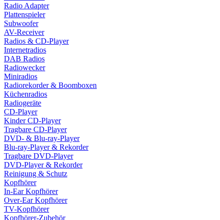
Radio Adapter
Plattenspieler
Subwoofer
AV-Receiver
Radios & CD-Player
Internetradios
DAB Radios
Radiowecker
Miniradios
Radiorekorder & Boomboxen
Küchenradios
Radiogeräte
CD-Player
Kinder CD-Player
Tragbare CD-Player
DVD- & Blu-ray-Player
Blu-ray-Player & Rekorder
Tragbare DVD-Player
DVD-Player & Rekorder
Reinigung & Schutz
Kopfhörer
In-Ear Kopfhörer
Over-Ear Kopfhörer
TV-Kopfhörer
Kopfhörer-Zubehör