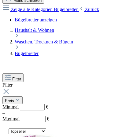
Menü schließen
Zeige alle Kategorien
Bügelbretter
Zurück
Bügelbretter anzeigen
Haushalt & Wohnen
Waschen, Trocknen & Bügeln
Bügelbretter
Filter
Filter
Preis
Minimal
€
–
Maximal
€