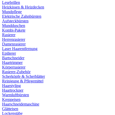
Lesebrillen
Heizkissen & Heizdecken
Mundpflege
Elektrische Zahnbürsten
Aufsteckbürsten
Mundduschen
Kombi-Pakete
Rasierer
Herrenrasierer
Damenrasierer
Laser Haarentfernung
Epilierer
Bartschneider
Haartrimmer
Körperrasierer
Rasierer-Zubehör
Scherköpfe & Scherblätter
Reinigung & Pflegemittel
Haarstyling
Haartrockner
Warmluftbürsten
Kreppeisen
Haarschneidemaschine
Glätteisen
Lockenstäbe