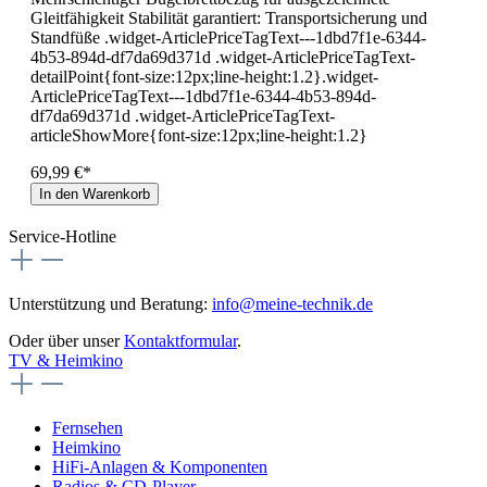
Gleitfähigkeit Stabilität garantiert: Transportsicherung und
Standfüße .widget-ArticlePriceTagText---1dbd7f1e-6344-
4b53-894d-df7da69d371d .widget-ArticlePriceTagText-
detailPoint{font-size:12px;line-height:1.2}.widget-
ArticlePriceTagText---1dbd7f1e-6344-4b53-894d-
df7da69d371d .widget-ArticlePriceTagText-
articleShowMore{font-size:12px;line-height:1.2}
69,99 €*
In den Warenkorb
Service-Hotline
Unterstützung und Beratung:
info@meine-technik.de
Oder über unser
Kontaktformular
.
TV & Heimkino
Fernsehen
Heimkino
HiFi-Anlagen & Komponenten
Radios & CD-Player