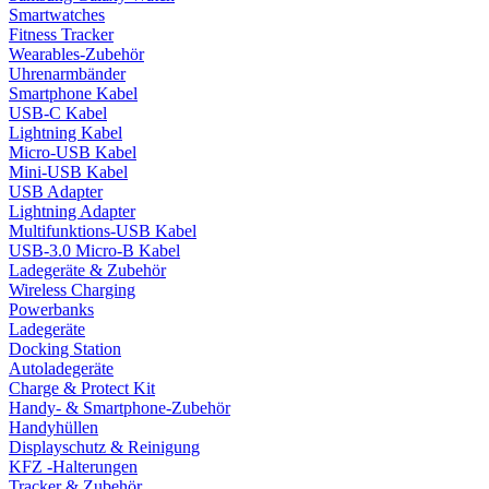
Smartwatches
Fitness Tracker
Wearables-Zubehör
Uhrenarmbänder
Smartphone Kabel
USB-C Kabel
Lightning Kabel
Micro-USB Kabel
Mini-USB Kabel
USB Adapter
Lightning Adapter
Multifunktions-USB Kabel
USB-3.0 Micro-B Kabel
Ladegeräte & Zubehör
Wireless Charging
Powerbanks
Ladegeräte
Docking Station
Autoladegeräte
Charge & Protect Kit
Handy- & Smartphone-Zubehör
Handyhüllen
Displayschutz & Reinigung
KFZ -Halterungen
Tracker & Zubehör