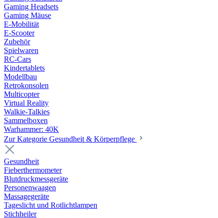
Gaming Headsets
Gaming Mäuse
E-Mobilität
E-Scooter
Zubehör
Spielwaren
RC-Cars
Kindertablets
Modellbau
Retrokonsolen
Multicopter
Virtual Reality
Walkie-Talkies
Sammelboxen
Warhammer: 40K
Zur Kategorie Gesundheit & Körperpflege
Gesundheit
Fieberthermometer
Blutdruckmessgeräte
Personenwaagen
Massagegeräte
Tageslicht und Rotlichtlampen
Stichheiler