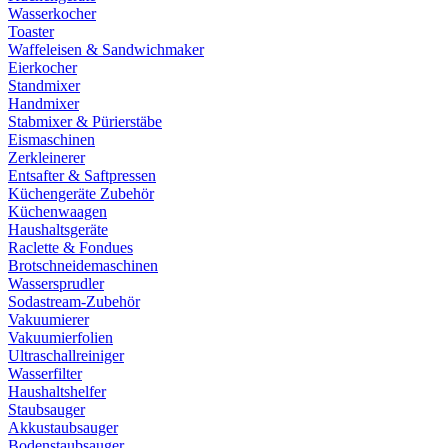
Wasserkocher
Toaster
Waffeleisen & Sandwichmaker
Eierkocher
Standmixer
Handmixer
Stabmixer & Pürierstäbe
Eismaschinen
Zerkleinerer
Entsafter & Saftpressen
Küchengeräte Zubehör
Küchenwaagen
Haushaltsgeräte
Raclette & Fondues
Brotschneidemaschinen
Wassersprudler
Sodastream-Zubehör
Vakuumierer
Vakuumierfolien
Ultraschallreiniger
Wasserfilter
Haushaltshelfer
Staubsauger
Akkustaubsauger
Bodenstaubsauger