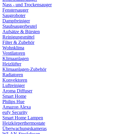
Nass - und Trockensauger
Fenstersauger
Saugroboter
Dampfreiniger
Staubsaugerbeutel
Aufsätze & Bürsten
Reinigungsmittel
Filter & Zubehör
Wohnklima
Ventilatoren
Klimaanlagen
Heizlüfter
Klimaanlagen-Zubehör
Radiatoren
Konvektoren
Luftreiniger
Aroma Diffuser
Smart Home
Philips Hue
Amazon Alexa
eufy Security
Smart Home Lampen
Heizkörperthermostate
Überwachungskameras
WLAN-Steckdosen