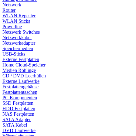
Netzwerk
Router
WLAN Repeater
WLAN Sticks
Powerline
Netzwerk Switches
Netzwerkkabel
Netzwerkadapter
Speichermedien
USB-Sticks
Externe Festplatten
Home Cloud-Speicher
Medien Rohlinge
CD / DVD Leerhüllen
Externe Laufwerke
Festplattengehäuse
Festplattentaschen
PC Komponenten
SSD Festplatten
HDD Festplatten
NAS Festplatten
SATA Adapter
SATA Kabel
DVD Laufwerke
Wärmeleitpasten