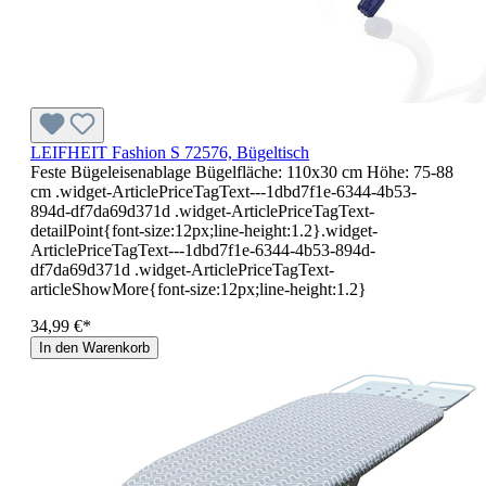
LEIFHEIT Fashion S 72576, Bügeltisch
Feste Bügeleisenablage Bügelfläche: 110x30 cm Höhe: 75-88
cm .widget-ArticlePriceTagText---1dbd7f1e-6344-4b53-
894d-df7da69d371d .widget-ArticlePriceTagText-
detailPoint{font-size:12px;line-height:1.2}.widget-
ArticlePriceTagText---1dbd7f1e-6344-4b53-894d-
df7da69d371d .widget-ArticlePriceTagText-
articleShowMore{font-size:12px;line-height:1.2}
34,99 €*
In den Warenkorb