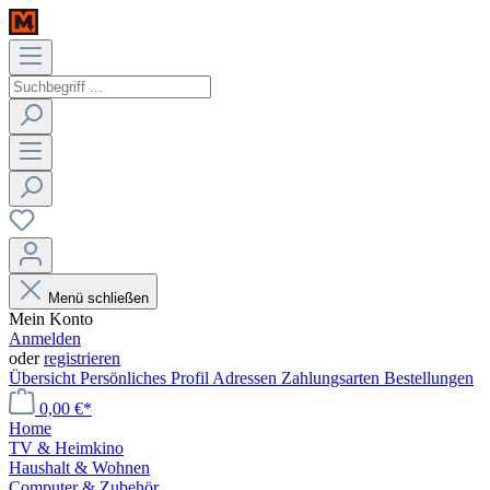
Menü schließen
Mein Konto
Anmelden
oder
registrieren
Übersicht
Persönliches Profil
Adressen
Zahlungsarten
Bestellungen
0,00 €*
Home
TV & Heimkino
Haushalt & Wohnen
Computer & Zubehör