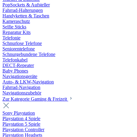
PopSockets & Aufsteller
Fahrrad-Halterungen
Handyketten & Taschen
Kameraschutz
Selfie Sticks
Reparatur Kits
Telefonie
Schnurlose Telefone
Seniorentelefone
Schnurgebundene Telefone
Telefonkabel
DECT-Repeater
Baby Phones
Navigationsgeräte
Auto- & LKW-Navigation
Fahrrad-Navigation
Navigationszubehör
Zur Kategorie Gaming & Freizeit
Sony Playstation
Playstation 4 Spiele
Playstation 5 Spiele
Playstation Controller
Playstation Headsets