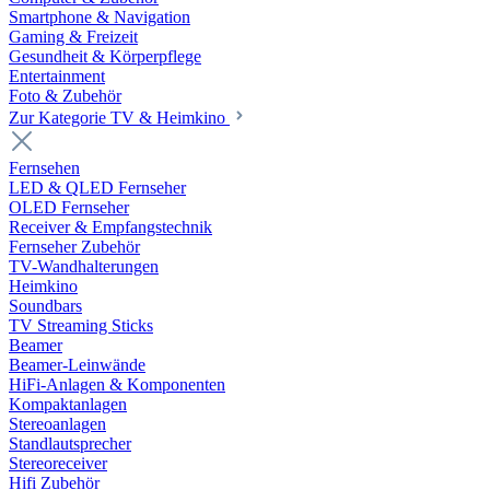
Smartphone & Navigation
Gaming & Freizeit
Gesundheit & Körperpflege
Entertainment
Foto & Zubehör
Zur Kategorie TV & Heimkino
Fernsehen
LED & QLED Fernseher
OLED Fernseher
Receiver & Empfangstechnik
Fernseher Zubehör
TV-Wandhalterungen
Heimkino
Soundbars
TV Streaming Sticks
Beamer
Beamer-Leinwände
HiFi-Anlagen & Komponenten
Kompaktanlagen
Stereoanlagen
Standlautsprecher
Stereoreceiver
Hifi Zubehör