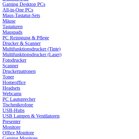
Gaming Desktop PCs
All-in-One PCs
Maus-Tastatur-Sets
Mäuse
Tastaturen
Mauspads
PC Reinigung & Pflege
Drucker & Scanner
Multifunktionsdrucker (Tinte)
Multifunktionsdrucker (Laser)
Fotodrucker
Scanner
Druckerpatronen
Toner
Homeoffice
Headsets
Webcams
PC Lautsprecher
Tischmikrofone
USB-Hubs
USB Lampen & Ventilatoren
Presenter
Monitore
Office Monitore
Gaming Monitore