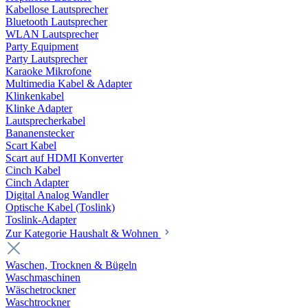
Kabellose Lautsprecher
Bluetooth Lautsprecher
WLAN Lautsprecher
Party Equipment
Party Lautsprecher
Karaoke Mikrofone
Multimedia Kabel & Adapter
Klinkenkabel
Klinke Adapter
Lautsprecherkabel
Bananenstecker
Scart Kabel
Scart auf HDMI Konverter
Cinch Kabel
Cinch Adapter
Digital Analog Wandler
Optische Kabel (Toslink)
Toslink-Adapter
Zur Kategorie Haushalt & Wohnen
Waschen, Trocknen & Bügeln
Waschmaschinen
Wäschetrockner
Waschtrockner