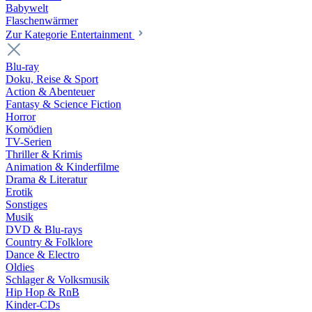
Babywelt
Flaschenwärmer
Zur Kategorie Entertainment
Blu-ray
Doku, Reise & Sport
Action & Abenteuer
Fantasy & Science Fiction
Horror
Komödien
TV-Serien
Thriller & Krimis
Animation & Kinderfilme
Drama & Literatur
Erotik
Sonstiges
Musik
DVD & Blu-rays
Country & Folklore
Dance & Electro
Oldies
Schlager & Volksmusik
Hip Hop & RnB
Kinder-CDs