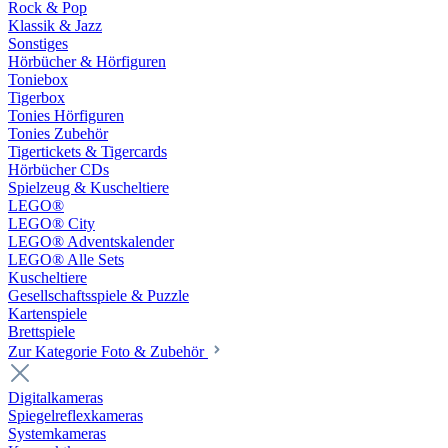
Rock & Pop
Klassik & Jazz
Sonstiges
Hörbücher & Hörfiguren
Toniebox
Tigerbox
Tonies Hörfiguren
Tonies Zubehör
Tigertickets & Tigercards
Hörbücher CDs
Spielzeug & Kuscheltiere
LEGO®
LEGO® City
LEGO® Adventskalender
LEGO® Alle Sets
Kuscheltiere
Gesellschaftsspiele & Puzzle
Kartenspiele
Brettspiele
Zur Kategorie Foto & Zubehör
Digitalkameras
Spiegelreflexkameras
Systemkameras