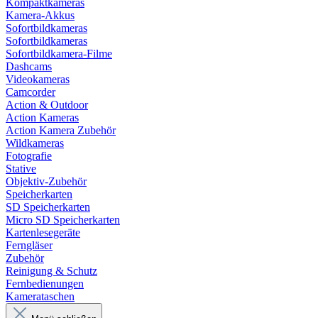
Kompaktkameras
Kamera-Akkus
Sofortbildkameras
Sofortbildkameras
Sofortbildkamera-Filme
Dashcams
Videokameras
Camcorder
Action & Outdoor
Action Kameras
Action Kamera Zubehör
Wildkameras
Fotografie
Stative
Objektiv-Zubehör
Speicherkarten
SD Speicherkarten
Micro SD Speicherkarten
Kartenlesegeräte
Ferngläser
Zubehör
Reinigung & Schutz
Fernbedienungen
Kamerataschen