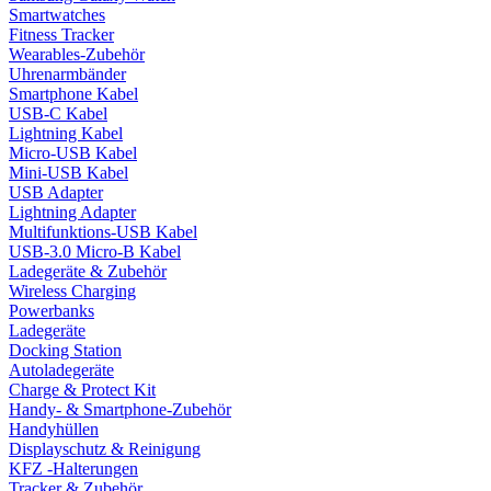
Smartwatches
Fitness Tracker
Wearables-Zubehör
Uhrenarmbänder
Smartphone Kabel
USB-C Kabel
Lightning Kabel
Micro-USB Kabel
Mini-USB Kabel
USB Adapter
Lightning Adapter
Multifunktions-USB Kabel
USB-3.0 Micro-B Kabel
Ladegeräte & Zubehör
Wireless Charging
Powerbanks
Ladegeräte
Docking Station
Autoladegeräte
Charge & Protect Kit
Handy- & Smartphone-Zubehör
Handyhüllen
Displayschutz & Reinigung
KFZ -Halterungen
Tracker & Zubehör