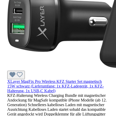
XLayer MagFix Pro Wireless KFZ Starter Set magnetisch
15W schwarz (Lieferumfang: 1x KFZ-Ladegerät, 1x KFZ-
Halterung, 1x USB-C Kabel)
KFZ-Halterung Wireless Charging Bundle mit magnetischer
Andockung für MagSafe kompatible iPhone Modelle (ab 12.
Generation) Schnelleres kabelloses Laden mit magnetischer
Ausrichtung Kabelloses Laden startet sobald das kompatible
Gerät angedockt wird Doppelklemme für alle Lüftungsgitter