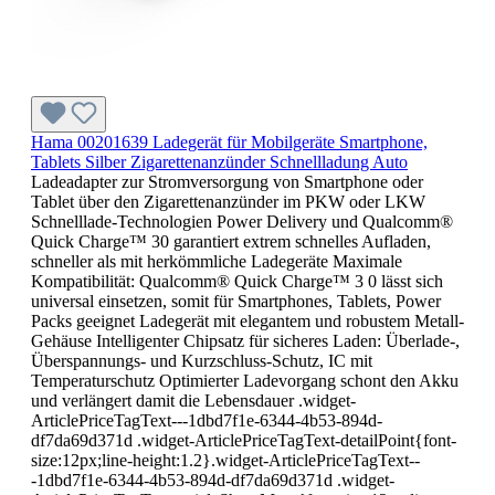
Hama 00201639 Ladegerät für Mobilgeräte Smartphone,
Tablets Silber Zigarettenanzünder Schnellladung Auto
Ladeadapter zur Stromversorgung von Smartphone oder
Tablet über den Zigarettenanzünder im PKW oder LKW
Schnelllade-Technologien Power Delivery und Qualcomm®
Quick Charge™ 30 garantiert extrem schnelles Aufladen,
schneller als mit herkömmliche Ladegeräte Maximale
Kompatibilität: Qualcomm® Quick Charge™ 3 0 lässt sich
universal einsetzen, somit für Smartphones, Tablets, Power
Packs geeignet Ladegerät mit elegantem und robustem Metall-
Gehäuse Intelligenter Chipsatz für sicheres Laden: Überlade-,
Überspannungs- und Kurzschluss-Schutz, IC mit
Temperaturschutz Optimierter Ladevorgang schont den Akku
und verlängert damit die Lebensdauer .widget-
ArticlePriceTagText---1dbd7f1e-6344-4b53-894d-
df7da69d371d .widget-ArticlePriceTagText-detailPoint{font-
size:12px;line-height:1.2}.widget-ArticlePriceTagText--
-1dbd7f1e-6344-4b53-894d-df7da69d371d .widget-