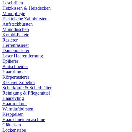
Lesebrillen
Heizkissen & Heizdecken
Mundpflege
Elektrische Zahnbürsten
Aufsteckbürsten
Mundduschen
Kombi-Pakete
Rasierer
Herrenrasierer
Damenrasierer
Laser Haarentfernung
Epilierer
Bartschneider
Haartrimmer
Körperrasierer
Rasierer-Zubehör
Scherköpfe & Scherblätter
Reinigung & Pflegemittel
Haarstyling
Haartrockner
Warmluftbürsten
Kreppeisen
Haarschneidemaschine
Glätteisen
Lockenstäbe