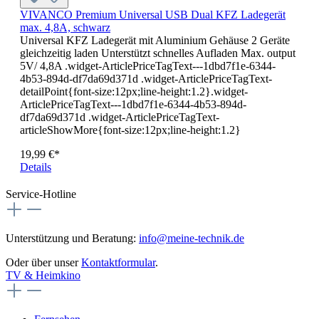
VIVANCO Premium Universal USB Dual KFZ Ladegerät
max. 4,8A, schwarz
Universal KFZ Ladegerät mit Aluminium Gehäuse 2 Geräte
gleichzeitig laden Unterstützt schnelles Aufladen Max. output
5V/ 4,8A .widget-ArticlePriceTagText---1dbd7f1e-6344-
4b53-894d-df7da69d371d .widget-ArticlePriceTagText-
detailPoint{font-size:12px;line-height:1.2}.widget-
ArticlePriceTagText---1dbd7f1e-6344-4b53-894d-
df7da69d371d .widget-ArticlePriceTagText-
articleShowMore{font-size:12px;line-height:1.2}
19,99 €*
Details
Service-Hotline
Unterstützung und Beratung:
info@meine-technik.de
Oder über unser
Kontaktformular
.
TV & Heimkino