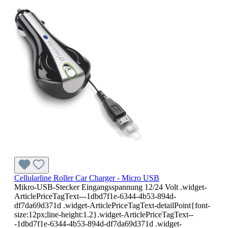
Cellularline Roller Car Charger - Micro USB
Mikro-USB-Stecker Eingangsspannung 12/24 Volt .widget-
ArticlePriceTagText---1dbd7f1e-6344-4b53-894d-
df7da69d371d .widget-ArticlePriceTagText-detailPoint{font-
size:12px;line-height:1.2}.widget-ArticlePriceTagText--
-1dbd7f1e-6344-4b53-894d-df7da69d371d .widget-