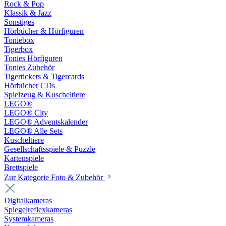
Rock & Pop
Klassik & Jazz
Sonstiges
Hörbücher & Hörfiguren
Toniebox
Tigerbox
Tonies Hörfiguren
Tonies Zubehör
Tigertickets & Tigercards
Hörbücher CDs
Spielzeug & Kuscheltiere
LEGO®
LEGO® City
LEGO® Adventskalender
LEGO® Alle Sets
Kuscheltiere
Gesellschaftsspiele & Puzzle
Kartenspiele
Brettspiele
Zur Kategorie Foto & Zubehör
Digitalkameras
Spiegelreflexkameras
Systemkameras