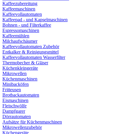
Kaffeezubereitung
Kaffeemaschinen
Kaffeevollautomaten
Kaffeepad - und Kapselmaschinen
Bohnen - und Filterkaffee
Espressomaschinen
Kaffeemühlen
Milchaufschäumer
Kaffeevollautomaten Zubehör
Entkalker & Reinigungsmittel
Kaffeevollautomaten Wasserfilter
Thermobecher & Gläser
Küchenkleingeräte
Mikrowellen
Küchenmaschinen
Minibacköfen
Fritteusen
Brotbackautomaten
Eismaschinen
Fleischwölfe
Dampfgarer
Dörrautomaten
Aufsätze für Küchenmaschinen
Mikrowellenzubehör
Küchengeräte