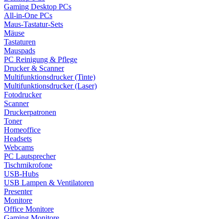
Gaming Desktop PCs
All-in-One PCs
Maus-Tastatur-Sets
Mäuse
Tastaturen
Mauspads
PC Reinigung & Pflege
Drucker & Scanner
Multifunktionsdrucker (Tinte)
Multifunktionsdrucker (Laser)
Fotodrucker
Scanner
Druckerpatronen
Toner
Homeoffice
Headsets
Webcams
PC Lautsprecher
Tischmikrofone
USB-Hubs
USB Lampen & Ventilatoren
Presenter
Monitore
Office Monitore
Gaming Monitore