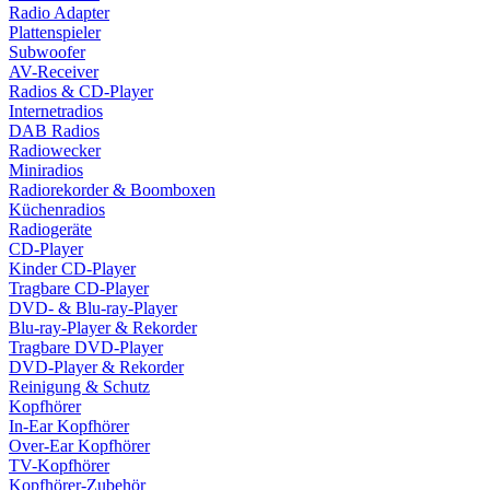
Radio Adapter
Plattenspieler
Subwoofer
AV-Receiver
Radios & CD-Player
Internetradios
DAB Radios
Radiowecker
Miniradios
Radiorekorder & Boomboxen
Küchenradios
Radiogeräte
CD-Player
Kinder CD-Player
Tragbare CD-Player
DVD- & Blu-ray-Player
Blu-ray-Player & Rekorder
Tragbare DVD-Player
DVD-Player & Rekorder
Reinigung & Schutz
Kopfhörer
In-Ear Kopfhörer
Over-Ear Kopfhörer
TV-Kopfhörer
Kopfhörer-Zubehör