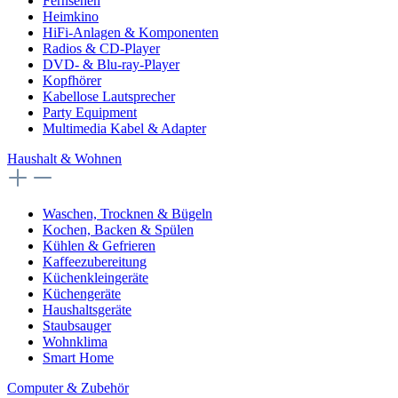
Fernsehen
Heimkino
HiFi-Anlagen & Komponenten
Radios & CD-Player
DVD- & Blu-ray-Player
Kopfhörer
Kabellose Lautsprecher
Party Equipment
Multimedia Kabel & Adapter
Haushalt & Wohnen
Waschen, Trocknen & Bügeln
Kochen, Backen & Spülen
Kühlen & Gefrieren
Kaffeezubereitung
Küchenkleingeräte
Küchengeräte
Haushaltsgeräte
Staubsauger
Wohnklima
Smart Home
Computer & Zubehör