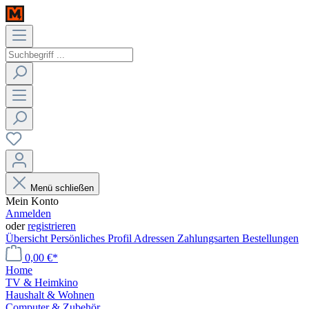
Menü schließen
Mein Konto
Anmelden
oder
registrieren
Übersicht
Persönliches Profil
Adressen
Zahlungsarten
Bestellungen
0,00 €*
Home
TV & Heimkino
Haushalt & Wohnen
Computer & Zubehör