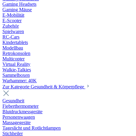
Gaming Headsets
Gaming Mäuse
E-Mobilität
E-Scooter
Zubehör
Spielwaren
RC-Cars
Kindertablets
Modellbau
Retrokonsolen
Multicopter
Virtual Reality
Walkie-Talkies
Sammelboxen
Warhammer: 40K
Zur Kategorie Gesundheit & Körperpflege
Gesundheit
Fieberthermometer
Blutdruckmessgeräte
Personenwaagen
Massagegeräte
Tageslicht und Rotlichtlampen
Stichheiler