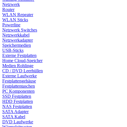
Netzwerk
Router
WLAN Repeater
WLAN Sticks
Powerline
Netzwerk Switches
Netzwerkkabel
Netzwerkadapter
Speichermedien
USB-Sticks
Externe Festplatten
Home Cloud-Speicher
Medien Rohlinge
CD / DVD Leerhüllen
Externe Laufwerke
Festplattengehäuse
Festplattentaschen
PC Komponenten
SSD Festplatten
HDD Festplatten
NAS Festplatten
SATA Adapter
SATA Kabel
DVD Laufwerke
Wärmeleitpasten