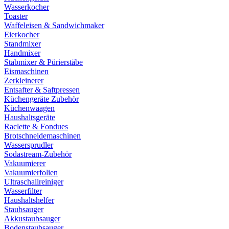
Wasserkocher
Toaster
Waffeleisen & Sandwichmaker
Eierkocher
Standmixer
Handmixer
Stabmixer & Pürierstäbe
Eismaschinen
Zerkleinerer
Entsafter & Saftpressen
Küchengeräte Zubehör
Küchenwaagen
Haushaltsgeräte
Raclette & Fondues
Brotschneidemaschinen
Wassersprudler
Sodastream-Zubehör
Vakuumierer
Vakuumierfolien
Ultraschallreiniger
Wasserfilter
Haushaltshelfer
Staubsauger
Akkustaubsauger
Bodenstaubsauger