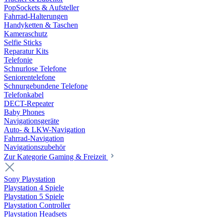
PopSockets & Aufsteller
Fahrrad-Halterungen
Handyketten & Taschen
Kameraschutz
Selfie Sticks
Reparatur Kits
Telefonie
Schnurlose Telefone
Seniorentelefone
Schnurgebundene Telefone
Telefonkabel
DECT-Repeater
Baby Phones
Navigationsgeräte
Auto- & LKW-Navigation
Fahrrad-Navigation
Navigationszubehör
Zur Kategorie Gaming & Freizeit
Sony Playstation
Playstation 4 Spiele
Playstation 5 Spiele
Playstation Controller
Playstation Headsets