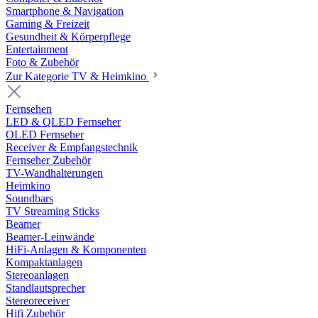
Smartphone & Navigation
Gaming & Freizeit
Gesundheit & Körperpflege
Entertainment
Foto & Zubehör
Zur Kategorie TV & Heimkino
Fernsehen
LED & QLED Fernseher
OLED Fernseher
Receiver & Empfangstechnik
Fernseher Zubehör
TV-Wandhalterungen
Heimkino
Soundbars
TV Streaming Sticks
Beamer
Beamer-Leinwände
HiFi-Anlagen & Komponenten
Kompaktanlagen
Stereoanlagen
Standlautsprecher
Stereoreceiver
Hifi Zubehör