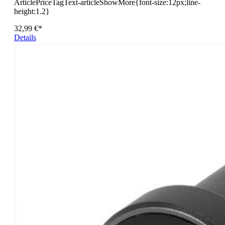
ArticlePriceTagText-articleShowMore{font-size:12px;line-
height:1.2}
32,99 €*
Details