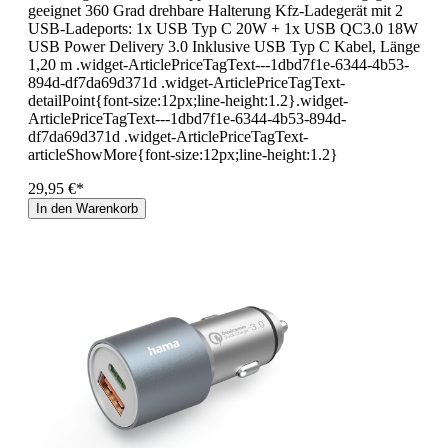
geeignet 360 Grad drehbare Halterung Kfz-Ladegerät mit 2
USB-Ladeports: 1x USB Typ C 20W + 1x USB QC3.0 18W
USB Power Delivery 3.0 Inklusive USB Typ C Kabel, Länge
1,20 m .widget-ArticlePriceTagText---1dbd7f1e-6344-4b53-
894d-df7da69d371d .widget-ArticlePriceTagText-
detailPoint{font-size:12px;line-height:1.2}.widget-
ArticlePriceTagText---1dbd7f1e-6344-4b53-894d-
df7da69d371d .widget-ArticlePriceTagText-
articleShowMore{font-size:12px;line-height:1.2}
29,95 €*
In den Warenkorb