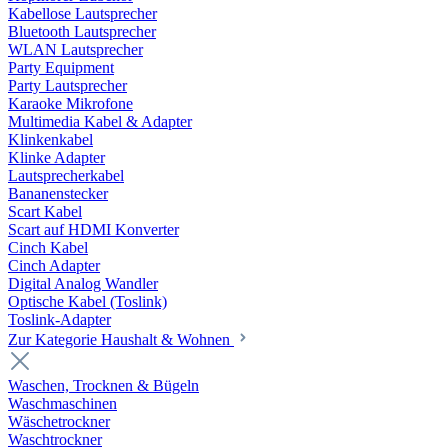
Kabellose Lautsprecher
Bluetooth Lautsprecher
WLAN Lautsprecher
Party Equipment
Party Lautsprecher
Karaoke Mikrofone
Multimedia Kabel & Adapter
Klinkenkabel
Klinke Adapter
Lautsprecherkabel
Bananenstecker
Scart Kabel
Scart auf HDMI Konverter
Cinch Kabel
Cinch Adapter
Digital Analog Wandler
Optische Kabel (Toslink)
Toslink-Adapter
Zur Kategorie Haushalt & Wohnen
Waschen, Trocknen & Bügeln
Waschmaschinen
Wäschetrockner
Waschtrockner