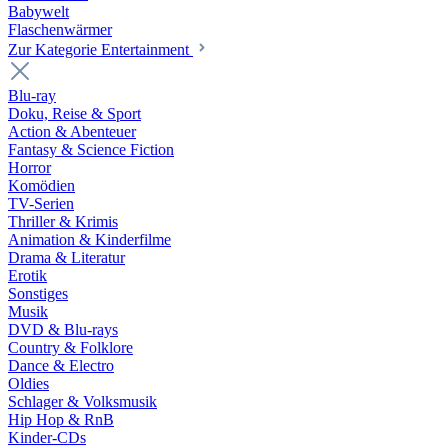
Babywelt
Flaschenwärmer
Zur Kategorie Entertainment
Blu-ray
Doku, Reise & Sport
Action & Abenteuer
Fantasy & Science Fiction
Horror
Komödien
TV-Serien
Thriller & Krimis
Animation & Kinderfilme
Drama & Literatur
Erotik
Sonstiges
Musik
DVD & Blu-rays
Country & Folklore
Dance & Electro
Oldies
Schlager & Volksmusik
Hip Hop & RnB
Kinder-CDs