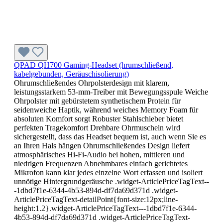
QPAD QH700 Gaming-Headset (hrumschließend,
kabelgebunden, Geräuschisolierung)
Ohrumschließendes Ohrpolsterdesign mit klarem,
leistungsstarkem 53-mm-Treiber mit Bewegungsspule Weiche
Ohrpolster mit gebürstetem synthetischem Protein für
seidenweiche Haptik, während weiches Memory Foam für
absoluten Komfort sorgt Robuster Stahlschieber bietet
perfekten Tragekomfort Drehbare Ohrmuscheln wird
sichergestellt, dass das Headset bequem ist, auch wenn Sie es
an Ihren Hals hängen Ohrumschließendes Design liefert
atmosphärisches Hi-Fi-Audio bei hohen, mittleren und
niedrigen Frequenzen Abnehmbares einfach gerichtetes
Mikrofon kann klar jedes einzelne Wort erfassen und isoliert
unnötige Hintergrundgeräusche .widget-ArticlePriceTagText--
-1dbd7f1e-6344-4b53-894d-df7da69d371d .widget-
ArticlePriceTagText-detailPoint{font-size:12px;line-
height:1.2}.widget-ArticlePriceTagText---1dbd7f1e-6344-
4b53-894d-df7da69d371d .widget-ArticlePriceTagText-