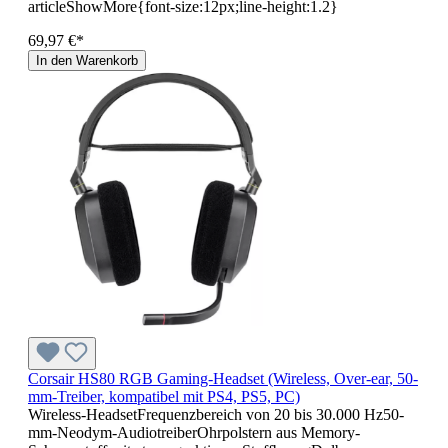
articleShowMore{font-size:12px;line-height:1.2}
69,97 €*
In den Warenkorb
Corsair HS80 RGB Gaming-Headset (Wireless, Over-ear, 50-
mm-Treiber, kompatibel mit PS4, PS5, PC)
Wireless-HeadsetFrequenzbereich von 20 bis 30.000 Hz50-
mm-Neodym-AudiotreiberOhrpolstern aus Memory-