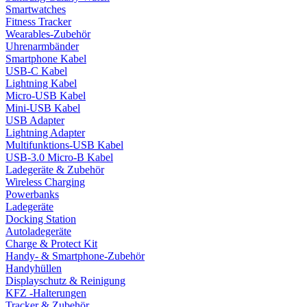
Smartwatches
Fitness Tracker
Wearables-Zubehör
Uhrenarmbänder
Smartphone Kabel
USB-C Kabel
Lightning Kabel
Micro-USB Kabel
Mini-USB Kabel
USB Adapter
Lightning Adapter
Multifunktions-USB Kabel
USB-3.0 Micro-B Kabel
Ladegeräte & Zubehör
Wireless Charging
Powerbanks
Ladegeräte
Docking Station
Autoladegeräte
Charge & Protect Kit
Handy- & Smartphone-Zubehör
Handyhüllen
Displayschutz & Reinigung
KFZ -Halterungen
Tracker & Zubehör