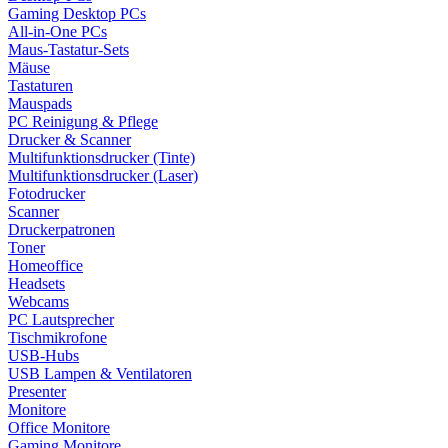
Gaming Desktop PCs
All-in-One PCs
Maus-Tastatur-Sets
Mäuse
Tastaturen
Mauspads
PC Reinigung & Pflege
Drucker & Scanner
Multifunktionsdrucker (Tinte)
Multifunktionsdrucker (Laser)
Fotodrucker
Scanner
Druckerpatronen
Toner
Homeoffice
Headsets
Webcams
PC Lautsprecher
Tischmikrofone
USB-Hubs
USB Lampen & Ventilatoren
Presenter
Monitore
Office Monitore
Gaming Monitore