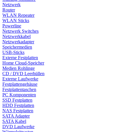
Netzwerk
Router
WLAN Repeater
WLAN Sticks
Powerline
Netzwerk Switches
Netzwerkkabel
Netzwerkadapter
Speichermedien
USB-Sticks
Externe Festplatten
Home Cloud-Speicher
Medien Rohlinge
CD / DVD Leerhüllen
Externe Laufwerke
Festplattengehäuse
Festplattentaschen
PC Komponenten
SSD Festplatten
HDD Festplatten
NAS Festplatten
SATA Adapter
SATA Kabel
DVD Laufwerke
Wärmeleitpasten