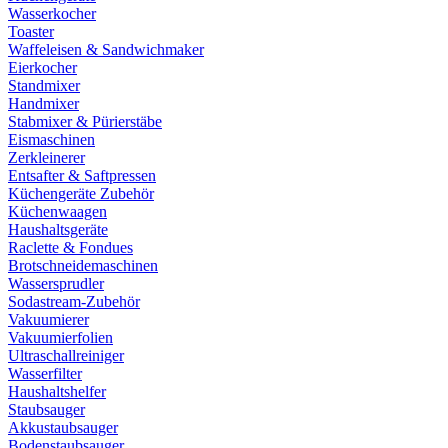
Wasserkocher
Toaster
Waffeleisen & Sandwichmaker
Eierkocher
Standmixer
Handmixer
Stabmixer & Pürierstäbe
Eismaschinen
Zerkleinerer
Entsafter & Saftpressen
Küchengeräte Zubehör
Küchenwaagen
Haushaltsgeräte
Raclette & Fondues
Brotschneidemaschinen
Wassersprudler
Sodastream-Zubehör
Vakuumierer
Vakuumierfolien
Ultraschallreiniger
Wasserfilter
Haushaltshelfer
Staubsauger
Akkustaubsauger
Bodenstaubsauger