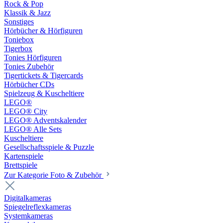
Rock & Pop
Klassik & Jazz
Sonstiges
Hörbücher & Hörfiguren
Toniebox
Tigerbox
Tonies Hörfiguren
Tonies Zubehör
Tigertickets & Tigercards
Hörbücher CDs
Spielzeug & Kuscheltiere
LEGO®
LEGO® City
LEGO® Adventskalender
LEGO® Alle Sets
Kuscheltiere
Gesellschaftsspiele & Puzzle
Kartenspiele
Brettspiele
Zur Kategorie Foto & Zubehör
Digitalkameras
Spiegelreflexkameras
Systemkameras