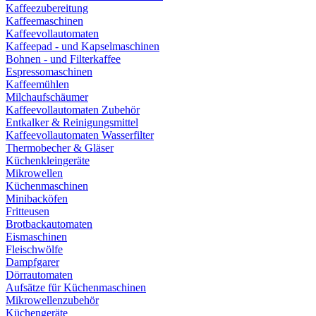
Kaffeezubereitung
Kaffeemaschinen
Kaffeevollautomaten
Kaffeepad - und Kapselmaschinen
Bohnen - und Filterkaffee
Espressomaschinen
Kaffeemühlen
Milchaufschäumer
Kaffeevollautomaten Zubehör
Entkalker & Reinigungsmittel
Kaffeevollautomaten Wasserfilter
Thermobecher & Gläser
Küchenkleingeräte
Mikrowellen
Küchenmaschinen
Minibacköfen
Fritteusen
Brotbackautomaten
Eismaschinen
Fleischwölfe
Dampfgarer
Dörrautomaten
Aufsätze für Küchenmaschinen
Mikrowellenzubehör
Küchengeräte