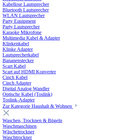
Kabellose Lautsprecher
Bluetooth Lautsprecher
WLAN Lautsprecher
Party Equipment
Party Lautsprecher
Karaoke Mikrofone
Multimedia Kabel & Adapter
Klinkenkabel
Klinke Adapter
Lautsprecherkabel
Bananenstecker
Scart Kabel
Scart auf HDMI Konverter
Cinch Kabel
Cinch Adapter
Digital Analog Wandler
Optische Kabel (Toslink)
Toslink-Adapter
Zur Kategorie Haushalt & Wohnen
Waschen, Trocknen & Bügeln
Waschmaschinen
Wäschetrockner
Waschtrockner