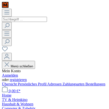
Menü schließen
Mein Konto
Anmelden
oder
registrieren
Übersicht
Persönliches Profil
Adressen
Zahlungsarten
Bestellungen
0,00 €*
Home
TV & Heimkino
Haushalt & Wohnen
Computer & Zubehör