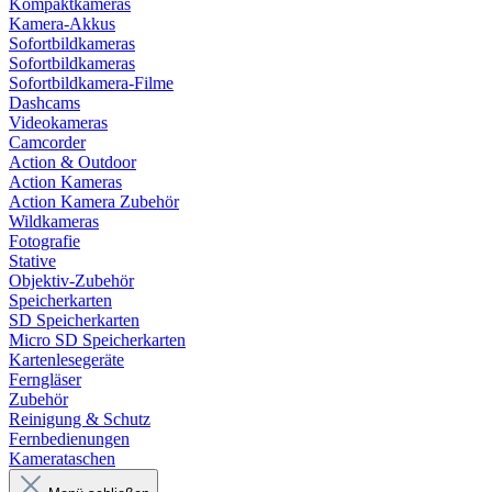
Kompaktkameras
Kamera-Akkus
Sofortbildkameras
Sofortbildkameras
Sofortbildkamera-Filme
Dashcams
Videokameras
Camcorder
Action & Outdoor
Action Kameras
Action Kamera Zubehör
Wildkameras
Fotografie
Stative
Objektiv-Zubehör
Speicherkarten
SD Speicherkarten
Micro SD Speicherkarten
Kartenlesegeräte
Ferngläser
Zubehör
Reinigung & Schutz
Fernbedienungen
Kamerataschen