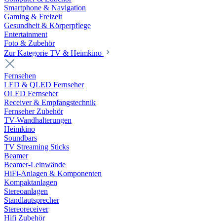
Smartphone & Navigation
Gaming & Freizeit
Gesundheit & Körperpflege
Entertainment
Foto & Zubehör
Zur Kategorie TV & Heimkino
Fernsehen
LED & QLED Fernseher
OLED Fernseher
Receiver & Empfangstechnik
Fernseher Zubehör
TV-Wandhalterungen
Heimkino
Soundbars
TV Streaming Sticks
Beamer
Beamer-Leinwände
HiFi-Anlagen & Komponenten
Kompaktanlagen
Stereoanlagen
Standlautsprecher
Stereoreceiver
Hifi Zubehör