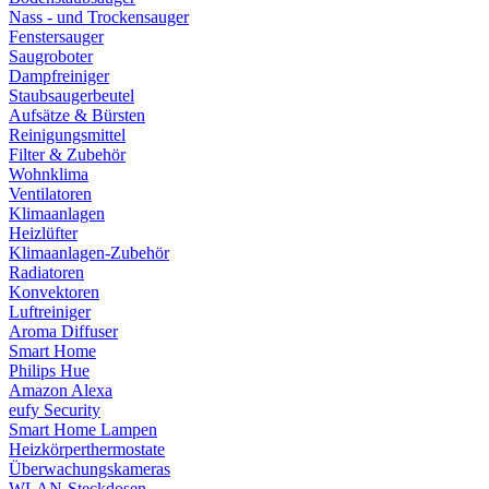
Nass - und Trockensauger
Fenstersauger
Saugroboter
Dampfreiniger
Staubsaugerbeutel
Aufsätze & Bürsten
Reinigungsmittel
Filter & Zubehör
Wohnklima
Ventilatoren
Klimaanlagen
Heizlüfter
Klimaanlagen-Zubehör
Radiatoren
Konvektoren
Luftreiniger
Aroma Diffuser
Smart Home
Philips Hue
Amazon Alexa
eufy Security
Smart Home Lampen
Heizkörperthermostate
Überwachungskameras
WLAN-Steckdosen