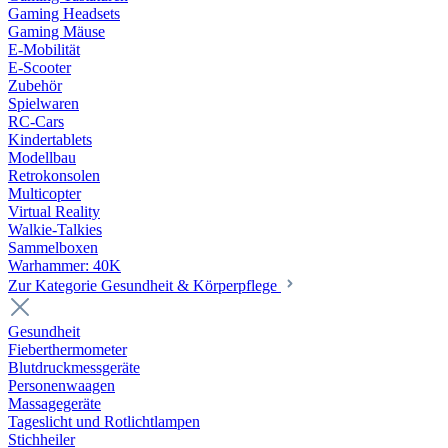
Gaming Headsets
Gaming Mäuse
E-Mobilität
E-Scooter
Zubehör
Spielwaren
RC-Cars
Kindertablets
Modellbau
Retrokonsolen
Multicopter
Virtual Reality
Walkie-Talkies
Sammelboxen
Warhammer: 40K
Zur Kategorie Gesundheit & Körperpflege
Gesundheit
Fieberthermometer
Blutdruckmessgeräte
Personenwaagen
Massagegeräte
Tageslicht und Rotlichtlampen
Stichheiler