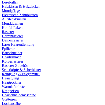
Lesebrillen
Heizkissen & Heizdecken
Mundpflege
Elektrische Zahnbürsten
Aufsteckbürsten
Mundduschen
Kombi-Pakete
Rasierer
Herrenrasierer
Damenrasierer
Laser Haarentfernung
Epilierer
Bartschneider
Haartrimmer
Körperrasierer
Rasierer-Zubehör
Scherköpfe & Scherblätter
Reinigung & Pflegemittel
Haarstyling
Haartrockner
Warmluftbürsten
Kreppeisen
Haarschneidemaschine
Glätteisen
Lockenstäbe