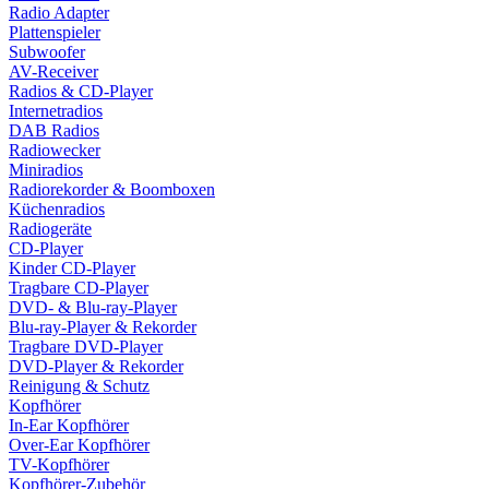
Radio Adapter
Plattenspieler
Subwoofer
AV-Receiver
Radios & CD-Player
Internetradios
DAB Radios
Radiowecker
Miniradios
Radiorekorder & Boomboxen
Küchenradios
Radiogeräte
CD-Player
Kinder CD-Player
Tragbare CD-Player
DVD- & Blu-ray-Player
Blu-ray-Player & Rekorder
Tragbare DVD-Player
DVD-Player & Rekorder
Reinigung & Schutz
Kopfhörer
In-Ear Kopfhörer
Over-Ear Kopfhörer
TV-Kopfhörer
Kopfhörer-Zubehör