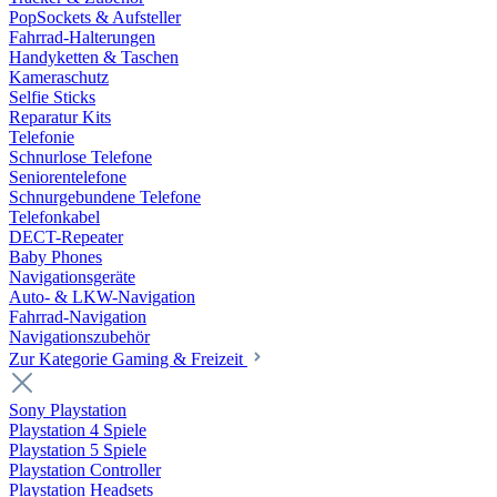
PopSockets & Aufsteller
Fahrrad-Halterungen
Handyketten & Taschen
Kameraschutz
Selfie Sticks
Reparatur Kits
Telefonie
Schnurlose Telefone
Seniorentelefone
Schnurgebundene Telefone
Telefonkabel
DECT-Repeater
Baby Phones
Navigationsgeräte
Auto- & LKW-Navigation
Fahrrad-Navigation
Navigationszubehör
Zur Kategorie Gaming & Freizeit
Sony Playstation
Playstation 4 Spiele
Playstation 5 Spiele
Playstation Controller
Playstation Headsets