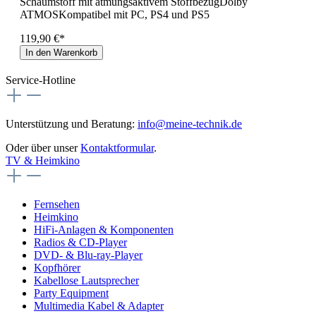
Schaumstoff mit atmungsaktivem StoffbezugDolby
ATMOSKompatibel mit PC, PS4 und PS5
119,90 €*
In den Warenkorb
Service-Hotline
Unterstützung und Beratung:
info@meine-technik.de
Oder über unser
Kontaktformular
.
TV & Heimkino
Fernsehen
Heimkino
HiFi-Anlagen & Komponenten
Radios & CD-Player
DVD- & Blu-ray-Player
Kopfhörer
Kabellose Lautsprecher
Party Equipment
Multimedia Kabel & Adapter