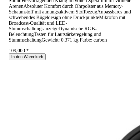
SoundHervorragenden Klang im vollen Spektrum für virtuelle
ArenenAbsoluter Komfort durch Ohrpolster aus Memory-
Schaumstoff mit atmungsaktivem StoffbezugAnpassbares und
schwebendes Bügeldesign ohne DruckpunkteMikrofon mit
Broadcast-Qualität und LED-
StummschaltungsanzeigeDynamische RGB-
BeleuchtungTasten für Lautstärkeregelung und
StummschaltungGewicht: 0,371 kg Farbe: carbon
109,00 €*
In den Warenkorb