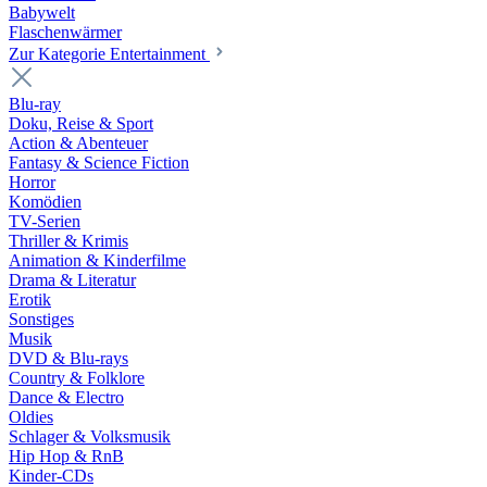
Babywelt
Flaschenwärmer
Zur Kategorie Entertainment
Blu-ray
Doku, Reise & Sport
Action & Abenteuer
Fantasy & Science Fiction
Horror
Komödien
TV-Serien
Thriller & Krimis
Animation & Kinderfilme
Drama & Literatur
Erotik
Sonstiges
Musik
DVD & Blu-rays
Country & Folklore
Dance & Electro
Oldies
Schlager & Volksmusik
Hip Hop & RnB
Kinder-CDs