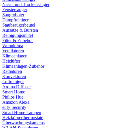
Nass - und Trockensauger
Fenstersauger
Saugroboter
Dampfreiniger
Staubsaugerbeutel
Aufsätze & Bürsten
Reinigungsmittel
Filter & Zubehör
Wohnklima
Ventilatoren
Klimaanlagen
Heizlüfter
Klimaanlagen-Zubehör
Radiatoren
Konvektoren
Luftreiniger
Aroma Diffuser
Smart Home
Philips Hue
Amazon Alexa
eufy Security
Smart Home Lampen
Heizkörperthermostate
Überwachungskameras
WLAN-Steckdosen