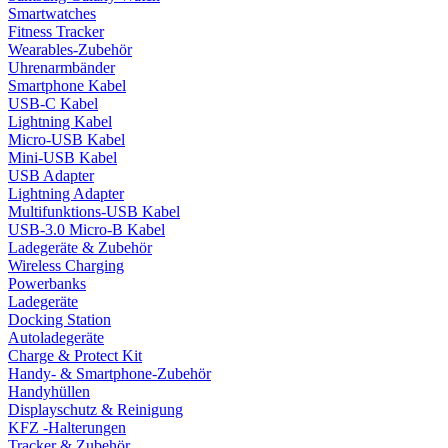
Smartwatches
Fitness Tracker
Wearables-Zubehör
Uhrenarmbänder
Smartphone Kabel
USB-C Kabel
Lightning Kabel
Micro-USB Kabel
Mini-USB Kabel
USB Adapter
Lightning Adapter
Multifunktions-USB Kabel
USB-3.0 Micro-B Kabel
Ladegeräte & Zubehör
Wireless Charging
Powerbanks
Ladegeräte
Docking Station
Autoladegeräte
Charge & Protect Kit
Handy- & Smartphone-Zubehör
Handyhüllen
Displayschutz & Reinigung
KFZ -Halterungen
Tracker & Zubehör