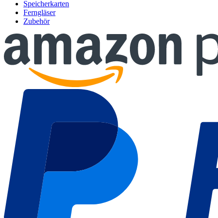
Speicherkarten
Ferngläser
Zubehör