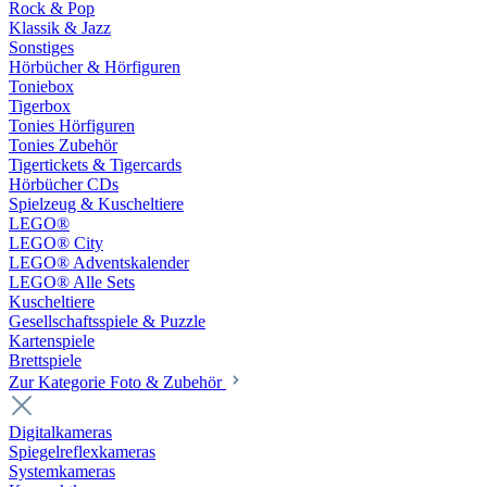
Rock & Pop
Klassik & Jazz
Sonstiges
Hörbücher & Hörfiguren
Toniebox
Tigerbox
Tonies Hörfiguren
Tonies Zubehör
Tigertickets & Tigercards
Hörbücher CDs
Spielzeug & Kuscheltiere
LEGO®
LEGO® City
LEGO® Adventskalender
LEGO® Alle Sets
Kuscheltiere
Gesellschaftsspiele & Puzzle
Kartenspiele
Brettspiele
Zur Kategorie Foto & Zubehör
Digitalkameras
Spiegelreflexkameras
Systemkameras