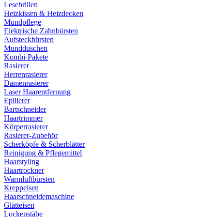
Lesebrillen
Heizkissen & Heizdecken
Mundpflege
Elektrische Zahnbürsten
Aufsteckbürsten
Mundduschen
Kombi-Pakete
Rasierer
Herrenrasierer
Damenrasierer
Laser Haarentfernung
Epilierer
Bartschneider
Haartrimmer
Körperrasierer
Rasierer-Zubehör
Scherköpfe & Scherblätter
Reinigung & Pflegemittel
Haarstyling
Haartrockner
Warmluftbürsten
Kreppeisen
Haarschneidemaschine
Glätteisen
Lockenstäbe