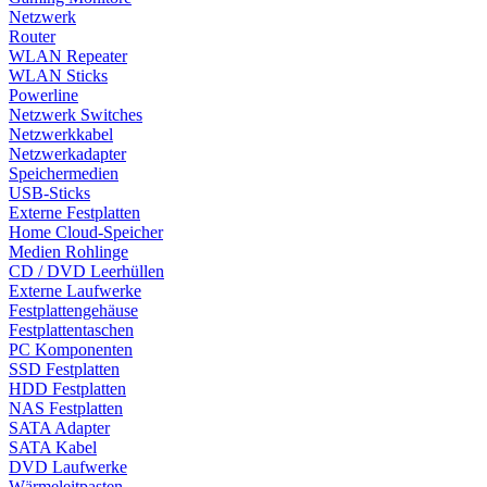
Netzwerk
Router
WLAN Repeater
WLAN Sticks
Powerline
Netzwerk Switches
Netzwerkkabel
Netzwerkadapter
Speichermedien
USB-Sticks
Externe Festplatten
Home Cloud-Speicher
Medien Rohlinge
CD / DVD Leerhüllen
Externe Laufwerke
Festplattengehäuse
Festplattentaschen
PC Komponenten
SSD Festplatten
HDD Festplatten
NAS Festplatten
SATA Adapter
SATA Kabel
DVD Laufwerke
Wärmeleitpasten