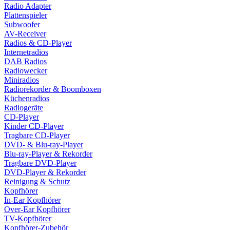
Radio Adapter
Plattenspieler
Subwoofer
AV-Receiver
Radios & CD-Player
Internetradios
DAB Radios
Radiowecker
Miniradios
Radiorekorder & Boomboxen
Küchenradios
Radiogeräte
CD-Player
Kinder CD-Player
Tragbare CD-Player
DVD- & Blu-ray-Player
Blu-ray-Player & Rekorder
Tragbare DVD-Player
DVD-Player & Rekorder
Reinigung & Schutz
Kopfhörer
In-Ear Kopfhörer
Over-Ear Kopfhörer
TV-Kopfhörer
Kopfhörer-Zubehör