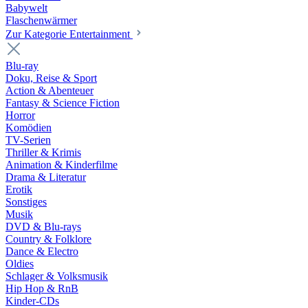
Babywelt
Flaschenwärmer
Zur Kategorie Entertainment
Blu-ray
Doku, Reise & Sport
Action & Abenteuer
Fantasy & Science Fiction
Horror
Komödien
TV-Serien
Thriller & Krimis
Animation & Kinderfilme
Drama & Literatur
Erotik
Sonstiges
Musik
DVD & Blu-rays
Country & Folklore
Dance & Electro
Oldies
Schlager & Volksmusik
Hip Hop & RnB
Kinder-CDs