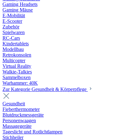
Gaming Headsets
Gaming Mäuse
E-Mobilität
E-Scooter
Zubehör
Spielwaren
RC-Cars
Kindertablets
Modellbau
Retrokonsolen
Multicopter
Virtual Reality
Walkie-Talkies
Sammelboxen
Warhammer: 40K
Zur Kategorie Gesundheit & Körperpflege
Gesundheit
Fieberthermometer
Blutdruckmessgeräte
Personenwaagen
Massagegeräte
Tageslicht und Rotlichtlampen
Stichheiler