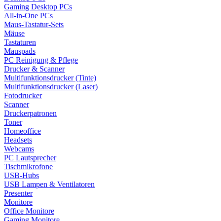
Gaming Desktop PCs
All-in-One PCs
Maus-Tastatur-Sets
Mäuse
Tastaturen
Mauspads
PC Reinigung & Pflege
Drucker & Scanner
Multifunktionsdrucker (Tinte)
Multifunktionsdrucker (Laser)
Fotodrucker
Scanner
Druckerpatronen
Toner
Homeoffice
Headsets
Webcams
PC Lautsprecher
Tischmikrofone
USB-Hubs
USB Lampen & Ventilatoren
Presenter
Monitore
Office Monitore
Gaming Monitore