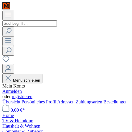
Menü schließen
Mein Konto
Anmelden
oder
registrieren
Übersicht
Persönliches Profil
Adressen
Zahlungsarten
Bestellungen
0,00 €*
Home
TV & Heimkino
Haushalt & Wohnen
Computer & Zubehör