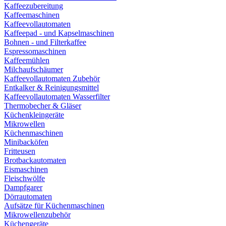
Kaffeezubereitung
Kaffeemaschinen
Kaffeevollautomaten
Kaffeepad - und Kapselmaschinen
Bohnen - und Filterkaffee
Espressomaschinen
Kaffeemühlen
Milchaufschäumer
Kaffeevollautomaten Zubehör
Entkalker & Reinigungsmittel
Kaffeevollautomaten Wasserfilter
Thermobecher & Gläser
Küchenkleingeräte
Mikrowellen
Küchenmaschinen
Minibacköfen
Fritteusen
Brotbackautomaten
Eismaschinen
Fleischwölfe
Dampfgarer
Dörrautomaten
Aufsätze für Küchenmaschinen
Mikrowellenzubehör
Küchengeräte