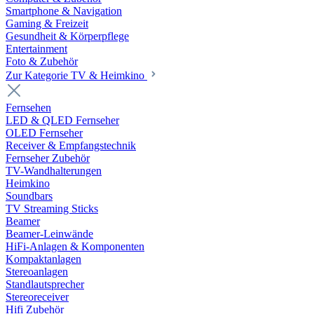
Smartphone & Navigation
Gaming & Freizeit
Gesundheit & Körperpflege
Entertainment
Foto & Zubehör
Zur Kategorie TV & Heimkino
Fernsehen
LED & QLED Fernseher
OLED Fernseher
Receiver & Empfangstechnik
Fernseher Zubehör
TV-Wandhalterungen
Heimkino
Soundbars
TV Streaming Sticks
Beamer
Beamer-Leinwände
HiFi-Anlagen & Komponenten
Kompaktanlagen
Stereoanlagen
Standlautsprecher
Stereoreceiver
Hifi Zubehör