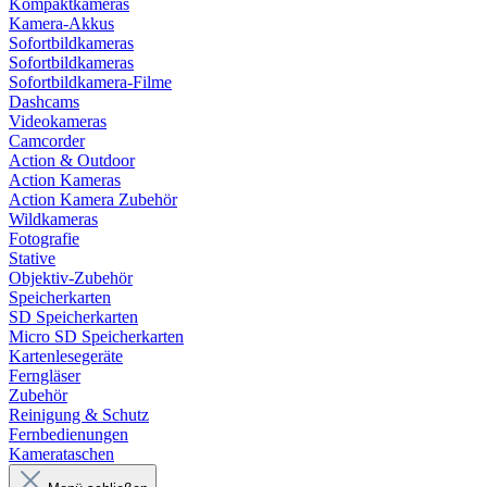
Kompaktkameras
Kamera-Akkus
Sofortbildkameras
Sofortbildkameras
Sofortbildkamera-Filme
Dashcams
Videokameras
Camcorder
Action & Outdoor
Action Kameras
Action Kamera Zubehör
Wildkameras
Fotografie
Stative
Objektiv-Zubehör
Speicherkarten
SD Speicherkarten
Micro SD Speicherkarten
Kartenlesegeräte
Ferngläser
Zubehör
Reinigung & Schutz
Fernbedienungen
Kamerataschen