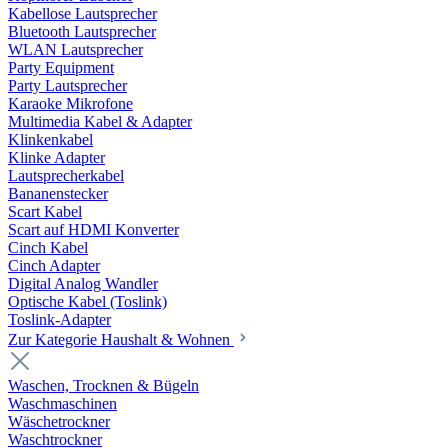
Kabellose Lautsprecher
Bluetooth Lautsprecher
WLAN Lautsprecher
Party Equipment
Party Lautsprecher
Karaoke Mikrofone
Multimedia Kabel & Adapter
Klinkenkabel
Klinke Adapter
Lautsprecherkabel
Bananenstecker
Scart Kabel
Scart auf HDMI Konverter
Cinch Kabel
Cinch Adapter
Digital Analog Wandler
Optische Kabel (Toslink)
Toslink-Adapter
Zur Kategorie Haushalt & Wohnen
Waschen, Trocknen & Bügeln
Waschmaschinen
Wäschetrockner
Waschtrockner