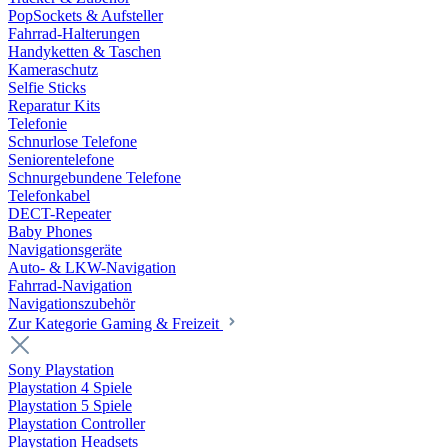
PopSockets & Aufsteller
Fahrrad-Halterungen
Handyketten & Taschen
Kameraschutz
Selfie Sticks
Reparatur Kits
Telefonie
Schnurlose Telefone
Seniorentelefone
Schnurgebundene Telefone
Telefonkabel
DECT-Repeater
Baby Phones
Navigationsgeräte
Auto- & LKW-Navigation
Fahrrad-Navigation
Navigationszubehör
Zur Kategorie Gaming & Freizeit
Sony Playstation
Playstation 4 Spiele
Playstation 5 Spiele
Playstation Controller
Playstation Headsets