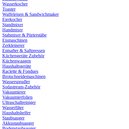
Wasserkocher
Toaster
Waffeleisen & Sandwichmaker
Eierkocher
Standmixer
Handmixer
Stabmixer & Pürierstäbe
Eismaschinen
Zerkleinerer
Entsafter & Saftpressen
Küchengeräte Zubehör
Küchenwaagen
Haushaltsgeräte
Raclette & Fondues
Brotschneidemaschinen
Wassersprudler
Sodastream-Zubehör
Vakuumierer
Vakuumierfolien
Ultraschallreiniger
Wasserfilter
Haushaltshelfer
Staubsauger
Akkustaubsauger
Bodenstaubsauger