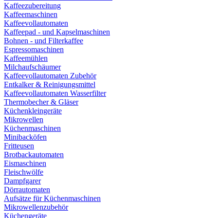
Kaffeezubereitung
Kaffeemaschinen
Kaffeevollautomaten
Kaffeepad - und Kapselmaschinen
Bohnen - und Filterkaffee
Espressomaschinen
Kaffeemühlen
Milchaufschäumer
Kaffeevollautomaten Zubehör
Entkalker & Reinigungsmittel
Kaffeevollautomaten Wasserfilter
Thermobecher & Gläser
Küchenkleingeräte
Mikrowellen
Küchenmaschinen
Minibacköfen
Fritteusen
Brotbackautomaten
Eismaschinen
Fleischwölfe
Dampfgarer
Dörrautomaten
Aufsätze für Küchenmaschinen
Mikrowellenzubehör
Küchengeräte