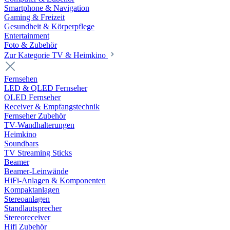
Smartphone & Navigation
Gaming & Freizeit
Gesundheit & Körperpflege
Entertainment
Foto & Zubehör
Zur Kategorie TV & Heimkino
Fernsehen
LED & QLED Fernseher
OLED Fernseher
Receiver & Empfangstechnik
Fernseher Zubehör
TV-Wandhalterungen
Heimkino
Soundbars
TV Streaming Sticks
Beamer
Beamer-Leinwände
HiFi-Anlagen & Komponenten
Kompaktanlagen
Stereoanlagen
Standlautsprecher
Stereoreceiver
Hifi Zubehör