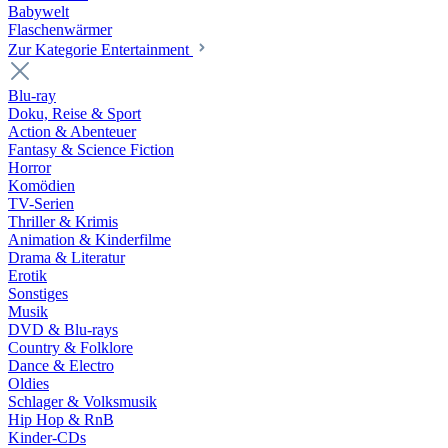
Babywelt
Flaschenwärmer
Zur Kategorie Entertainment
Blu-ray
Doku, Reise & Sport
Action & Abenteuer
Fantasy & Science Fiction
Horror
Komödien
TV-Serien
Thriller & Krimis
Animation & Kinderfilme
Drama & Literatur
Erotik
Sonstiges
Musik
DVD & Blu-rays
Country & Folklore
Dance & Electro
Oldies
Schlager & Volksmusik
Hip Hop & RnB
Kinder-CDs