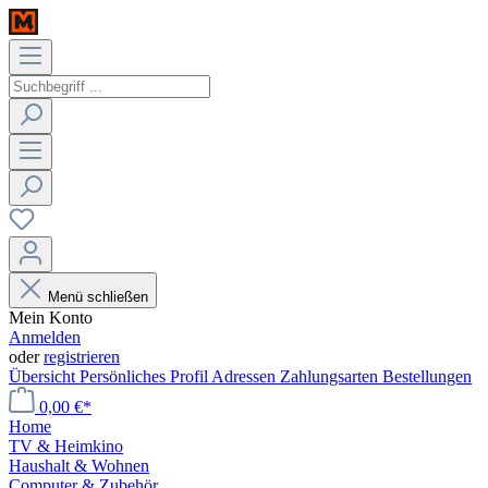
Menü schließen
Mein Konto
Anmelden
oder
registrieren
Übersicht
Persönliches Profil
Adressen
Zahlungsarten
Bestellungen
0,00 €*
Home
TV & Heimkino
Haushalt & Wohnen
Computer & Zubehör