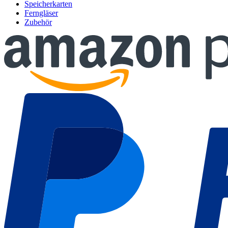
Speicherkarten
Ferngläser
Zubehör