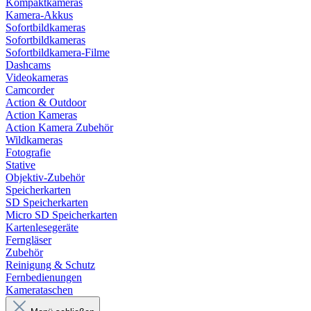
Kompaktkameras
Kamera-Akkus
Sofortbildkameras
Sofortbildkameras
Sofortbildkamera-Filme
Dashcams
Videokameras
Camcorder
Action & Outdoor
Action Kameras
Action Kamera Zubehör
Wildkameras
Fotografie
Stative
Objektiv-Zubehör
Speicherkarten
SD Speicherkarten
Micro SD Speicherkarten
Kartenlesegeräte
Ferngläser
Zubehör
Reinigung & Schutz
Fernbedienungen
Kamerataschen