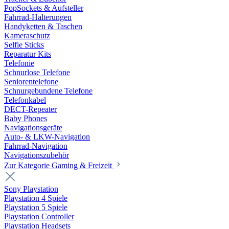
PopSockets & Aufsteller
Fahrrad-Halterungen
Handyketten & Taschen
Kameraschutz
Selfie Sticks
Reparatur Kits
Telefonie
Schnurlose Telefone
Seniorentelefone
Schnurgebundene Telefone
Telefonkabel
DECT-Repeater
Baby Phones
Navigationsgeräte
Auto- & LKW-Navigation
Fahrrad-Navigation
Navigationszubehör
Zur Kategorie Gaming & Freizeit
Sony Playstation
Playstation 4 Spiele
Playstation 5 Spiele
Playstation Controller
Playstation Headsets