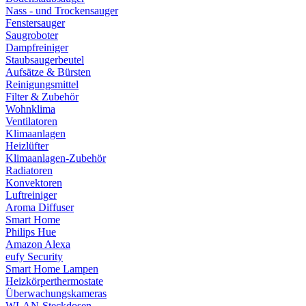
Nass - und Trockensauger
Fenstersauger
Saugroboter
Dampfreiniger
Staubsaugerbeutel
Aufsätze & Bürsten
Reinigungsmittel
Filter & Zubehör
Wohnklima
Ventilatoren
Klimaanlagen
Heizlüfter
Klimaanlagen-Zubehör
Radiatoren
Konvektoren
Luftreiniger
Aroma Diffuser
Smart Home
Philips Hue
Amazon Alexa
eufy Security
Smart Home Lampen
Heizkörperthermostate
Überwachungskameras
WLAN-Steckdosen