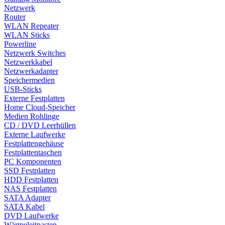
Netzwerk
Router
WLAN Repeater
WLAN Sticks
Powerline
Netzwerk Switches
Netzwerkkabel
Netzwerkadapter
Speichermedien
USB-Sticks
Externe Festplatten
Home Cloud-Speicher
Medien Rohlinge
CD / DVD Leerhüllen
Externe Laufwerke
Festplattengehäuse
Festplattentaschen
PC Komponenten
SSD Festplatten
HDD Festplatten
NAS Festplatten
SATA Adapter
SATA Kabel
DVD Laufwerke
Wärmeleitpasten