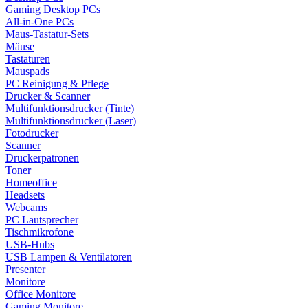
Gaming Desktop PCs
All-in-One PCs
Maus-Tastatur-Sets
Mäuse
Tastaturen
Mauspads
PC Reinigung & Pflege
Drucker & Scanner
Multifunktionsdrucker (Tinte)
Multifunktionsdrucker (Laser)
Fotodrucker
Scanner
Druckerpatronen
Toner
Homeoffice
Headsets
Webcams
PC Lautsprecher
Tischmikrofone
USB-Hubs
USB Lampen & Ventilatoren
Presenter
Monitore
Office Monitore
Gaming Monitore