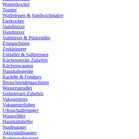
Wasserkocher
Toaster
Waffeleisen & Sandwichmaker
Eierkocher
Standmixer
Handmixer
Stabmixer & Pürierstäbe
Eismaschinen
Zerkleinerer
Entsafter & Saftpressen
Küchengeräte Zubehör
Küchenwaagen
Haushaltsgeräte
Raclette & Fondues
Brotschneidemaschinen
Wassersprudler
Sodastream-Zubehör
Vakuumierer
Vakuumierfolien
Ultraschallreiniger
Wasserfilter
Haushaltshelfer
Staubsauger
Akkustaubsauger
Bodenstaubsauger