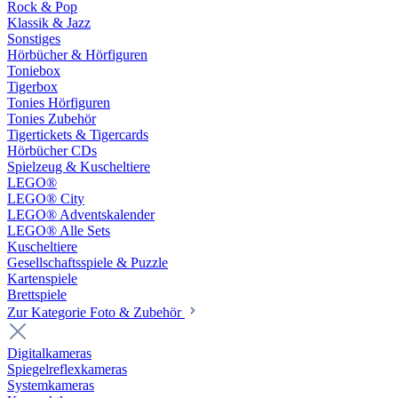
Rock & Pop
Klassik & Jazz
Sonstiges
Hörbücher & Hörfiguren
Toniebox
Tigerbox
Tonies Hörfiguren
Tonies Zubehör
Tigertickets & Tigercards
Hörbücher CDs
Spielzeug & Kuscheltiere
LEGO®
LEGO® City
LEGO® Adventskalender
LEGO® Alle Sets
Kuscheltiere
Gesellschaftsspiele & Puzzle
Kartenspiele
Brettspiele
Zur Kategorie Foto & Zubehör
Digitalkameras
Spiegelreflexkameras
Systemkameras