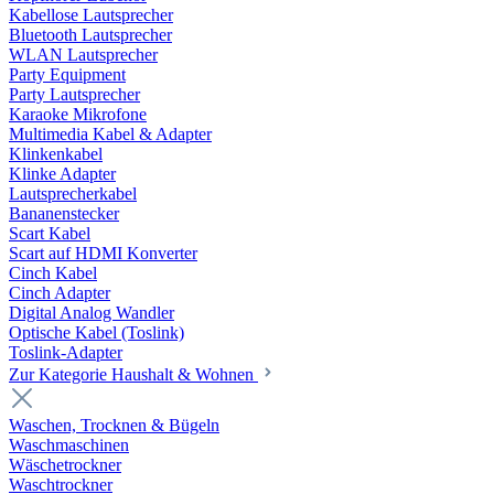
Kabellose Lautsprecher
Bluetooth Lautsprecher
WLAN Lautsprecher
Party Equipment
Party Lautsprecher
Karaoke Mikrofone
Multimedia Kabel & Adapter
Klinkenkabel
Klinke Adapter
Lautsprecherkabel
Bananenstecker
Scart Kabel
Scart auf HDMI Konverter
Cinch Kabel
Cinch Adapter
Digital Analog Wandler
Optische Kabel (Toslink)
Toslink-Adapter
Zur Kategorie Haushalt & Wohnen
Waschen, Trocknen & Bügeln
Waschmaschinen
Wäschetrockner
Waschtrockner