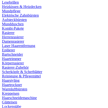
Lesebrillen
Heizkissen & Heizdecken
Mundpflege
Elektrische Zahnbürsten
Aufsteckbürsten
Mundduschen
Kombi-Pakete
Rasierer
Herrenrasierer
Damenrasierer
Laser Haarentfernung
Epilierer
Bartschneider
Haartrimmer
Körperrasierer
Rasierer-Zubehör
Scherköpfe & Scherblätter
Reinigung & Pflegemittel
Haarstyling
Haartrockner
Warmluftbürsten
Kreppeisen
Haarschneidemaschine
Glätteisen
Lockenstäbe