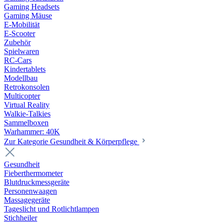
Gaming Headsets
Gaming Mäuse
E-Mobilität
E-Scooter
Zubehör
Spielwaren
RC-Cars
Kindertablets
Modellbau
Retrokonsolen
Multicopter
Virtual Reality
Walkie-Talkies
Sammelboxen
Warhammer: 40K
Zur Kategorie Gesundheit & Körperpflege
Gesundheit
Fieberthermometer
Blutdruckmessgeräte
Personenwaagen
Massagegeräte
Tageslicht und Rotlichtlampen
Stichheiler