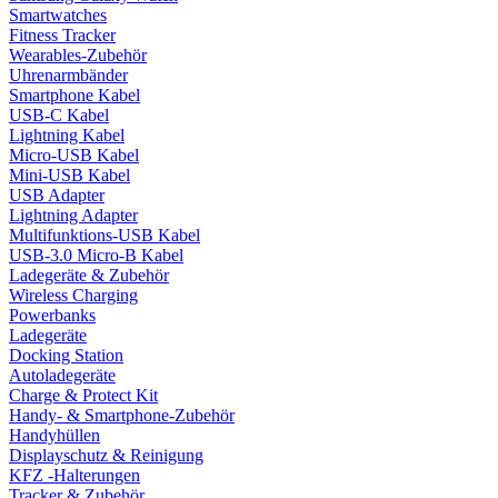
Smartwatches
Fitness Tracker
Wearables-Zubehör
Uhrenarmbänder
Smartphone Kabel
USB-C Kabel
Lightning Kabel
Micro-USB Kabel
Mini-USB Kabel
USB Adapter
Lightning Adapter
Multifunktions-USB Kabel
USB-3.0 Micro-B Kabel
Ladegeräte & Zubehör
Wireless Charging
Powerbanks
Ladegeräte
Docking Station
Autoladegeräte
Charge & Protect Kit
Handy- & Smartphone-Zubehör
Handyhüllen
Displayschutz & Reinigung
KFZ -Halterungen
Tracker & Zubehör