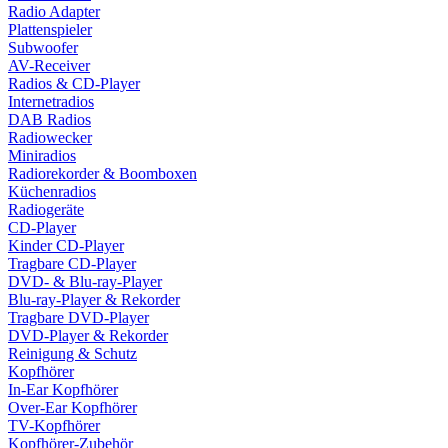
Radio Adapter
Plattenspieler
Subwoofer
AV-Receiver
Radios & CD-Player
Internetradios
DAB Radios
Radiowecker
Miniradios
Radiorekorder & Boomboxen
Küchenradios
Radiogeräte
CD-Player
Kinder CD-Player
Tragbare CD-Player
DVD- & Blu-ray-Player
Blu-ray-Player & Rekorder
Tragbare DVD-Player
DVD-Player & Rekorder
Reinigung & Schutz
Kopfhörer
In-Ear Kopfhörer
Over-Ear Kopfhörer
TV-Kopfhörer
Kopfhörer-Zubehör