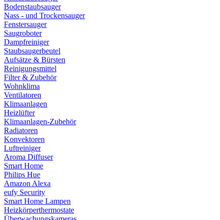
Bodenstaubsauger
Nass - und Trockensauger
Fenstersauger
Saugroboter
Dampfreiniger
Staubsaugerbeutel
Aufsätze & Bürsten
Reinigungsmittel
Filter & Zubehör
Wohnklima
Ventilatoren
Klimaanlagen
Heizlüfter
Klimaanlagen-Zubehör
Radiatoren
Konvektoren
Luftreiniger
Aroma Diffuser
Smart Home
Philips Hue
Amazon Alexa
eufy Security
Smart Home Lampen
Heizkörperthermostate
Überwachungskameras