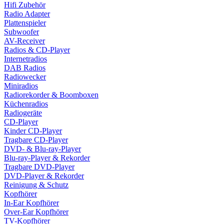
Hifi Zubehör
Radio Adapter
Plattenspieler
Subwoofer
AV-Receiver
Radios & CD-Player
Internetradios
DAB Radios
Radiowecker
Miniradios
Radiorekorder & Boomboxen
Küchenradios
Radiogeräte
CD-Player
Kinder CD-Player
Tragbare CD-Player
DVD- & Blu-ray-Player
Blu-ray-Player & Rekorder
Tragbare DVD-Player
DVD-Player & Rekorder
Reinigung & Schutz
Kopfhörer
In-Ear Kopfhörer
Over-Ear Kopfhörer
TV-Kopfhörer