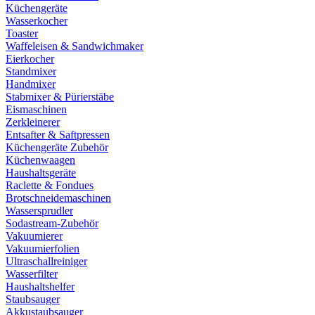
Küchengeräte
Wasserkocher
Toaster
Waffeleisen & Sandwichmaker
Eierkocher
Standmixer
Handmixer
Stabmixer & Pürierstäbe
Eismaschinen
Zerkleinerer
Entsafter & Saftpressen
Küchengeräte Zubehör
Küchenwaagen
Haushaltsgeräte
Raclette & Fondues
Brotschneidemaschinen
Wassersprudler
Sodastream-Zubehör
Vakuumierer
Vakuumierfolien
Ultraschallreiniger
Wasserfilter
Haushaltshelfer
Staubsauger
Akkustaubsauger