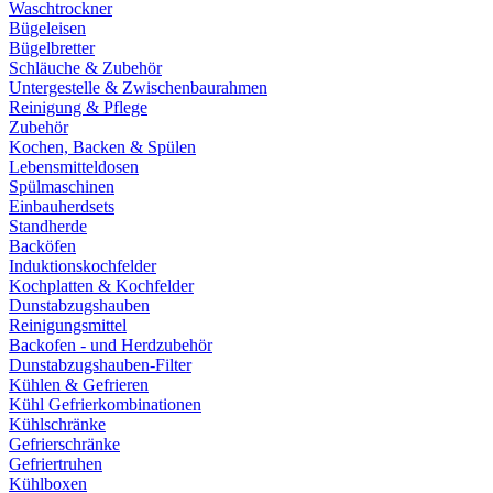
Waschtrockner
Bügeleisen
Bügelbretter
Schläuche & Zubehör
Untergestelle & Zwischenbaurahmen
Reinigung & Pflege
Zubehör
Kochen, Backen & Spülen
Lebensmitteldosen
Spülmaschinen
Einbauherdsets
Standherde
Backöfen
Induktionskochfelder
Kochplatten & Kochfelder
Dunstabzugshauben
Reinigungsmittel
Backofen - und Herdzubehör
Dunstabzugshauben-Filter
Kühlen & Gefrieren
Kühl Gefrierkombinationen
Kühlschränke
Gefrierschränke
Gefriertruhen
Kühlboxen