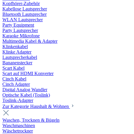
Kopfhörer-Zubehör
Kabellose Lautsprecher
Bluetooth Lautsprecher
WLAN Lautsprecher
Party Equipment
Party Lautsprecher
Karaoke Mikrofone
Multimedia Kabel & Adapter
Klinkenkabel
Klinke Adapter
Lautsprecherkabel
Bananenstecker
Scart Kabel
Scart auf HDMI Konverter
Cinch Kabel
Cinch Adapter
Digital Analog Wandler
Optische Kabel (Toslink)
Toslink-Adapter
Zur Kategorie Haushalt & Wohnen
Waschen, Trocknen & Bügeln
Waschmaschinen
Wäschetrockner