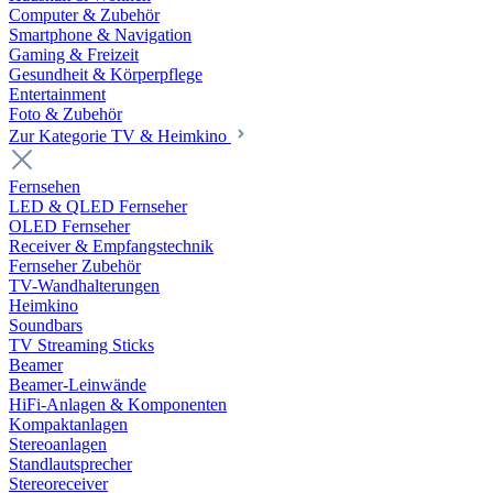
Computer & Zubehör
Smartphone & Navigation
Gaming & Freizeit
Gesundheit & Körperpflege
Entertainment
Foto & Zubehör
Zur Kategorie TV & Heimkino
Fernsehen
LED & QLED Fernseher
OLED Fernseher
Receiver & Empfangstechnik
Fernseher Zubehör
TV-Wandhalterungen
Heimkino
Soundbars
TV Streaming Sticks
Beamer
Beamer-Leinwände
HiFi-Anlagen & Komponenten
Kompaktanlagen
Stereoanlagen
Standlautsprecher
Stereoreceiver