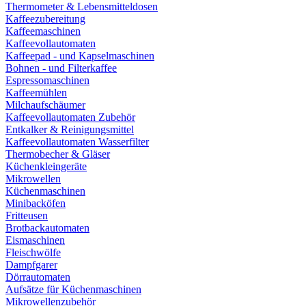
Thermometer & Lebensmitteldosen
Kaffeezubereitung
Kaffeemaschinen
Kaffeevollautomaten
Kaffeepad - und Kapselmaschinen
Bohnen - und Filterkaffee
Espressomaschinen
Kaffeemühlen
Milchaufschäumer
Kaffeevollautomaten Zubehör
Entkalker & Reinigungsmittel
Kaffeevollautomaten Wasserfilter
Thermobecher & Gläser
Küchenkleingeräte
Mikrowellen
Küchenmaschinen
Minibacköfen
Fritteusen
Brotbackautomaten
Eismaschinen
Fleischwölfe
Dampfgarer
Dörrautomaten
Aufsätze für Küchenmaschinen
Mikrowellenzubehör