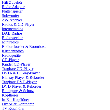
Hifi Zubehör
Radio Adapter
Plattenspieler
Subwoofer
AV-Receiver
Radios & CD-Player
Internetradios
DAB Radios
Radiowecker
Miniradios
Radiorekorder & Boomboxen
Küchenradios
Radiogeräte
CD-Player
Kinder CD-Player
Tragbare CD-Player
DVD- & Blu-ray-Player
Blu-ray-Player & Rekorder
Tragbare DVD-Player
DVD-Player & Rekorder
Reinigung & Schutz
Kopfhörer
In-Ear Kopfhörer
Over-Ear Kopfhörer
TV-Kopfhörer