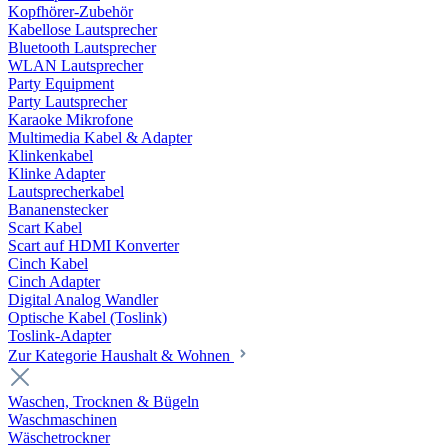
Kopfhörer-Zubehör
Kabellose Lautsprecher
Bluetooth Lautsprecher
WLAN Lautsprecher
Party Equipment
Party Lautsprecher
Karaoke Mikrofone
Multimedia Kabel & Adapter
Klinkenkabel
Klinke Adapter
Lautsprecherkabel
Bananenstecker
Scart Kabel
Scart auf HDMI Konverter
Cinch Kabel
Cinch Adapter
Digital Analog Wandler
Optische Kabel (Toslink)
Toslink-Adapter
Zur Kategorie Haushalt & Wohnen
Waschen, Trocknen & Bügeln
Waschmaschinen
Wäschetrockner