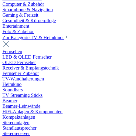
Computer & Zubehör
Smartphone & Navigation
Gaming & Freizeit
Gesundheit & Körperpflege
Entertainment
Foto & Zubehör
Zur Kategorie TV & Heimkino
Fernsehen
LED & QLED Fernseher
OLED Fernseher
Receiver & Empfangstechnik
Fernseher Zubehör
TV-Wandhalterungen
Heimkino
Soundbars
TV Streaming Sticks
Beamer
Beamer-Leinwände
HiFi-Anlagen & Komponenten
Kompaktanlagen
Stereoanlagen
Standlautsprecher
Stereoreceiver