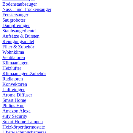
Bodenstaubsauger
Nass - und Trockensauger
Fenstersauger
Saugroboter
Dampfreiniger
Staubsaugerbeutel
Aufsätze & Bürsten
Reinigungsmittel
Filter & Zubehör
Wohnklima
Ventilatoren
Klimaanlagen
Heizlüfter
Klimaanlagen-Zubehör
Radiatoren
Konvektoren
Luftreiniger
Aroma Diffuser
Smart Home
Philips Hue
Amazon Alexa
eufy Security
Smart Home Lampen
Heizkörperthermostate
Überwachungskameras