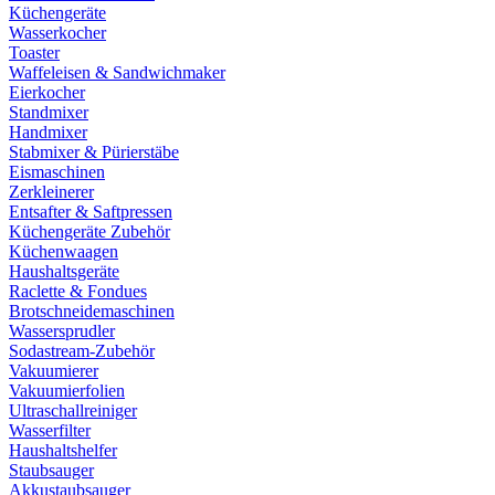
Küchengeräte
Wasserkocher
Toaster
Waffeleisen & Sandwichmaker
Eierkocher
Standmixer
Handmixer
Stabmixer & Pürierstäbe
Eismaschinen
Zerkleinerer
Entsafter & Saftpressen
Küchengeräte Zubehör
Küchenwaagen
Haushaltsgeräte
Raclette & Fondues
Brotschneidemaschinen
Wassersprudler
Sodastream-Zubehör
Vakuumierer
Vakuumierfolien
Ultraschallreiniger
Wasserfilter
Haushaltshelfer
Staubsauger
Akkustaubsauger