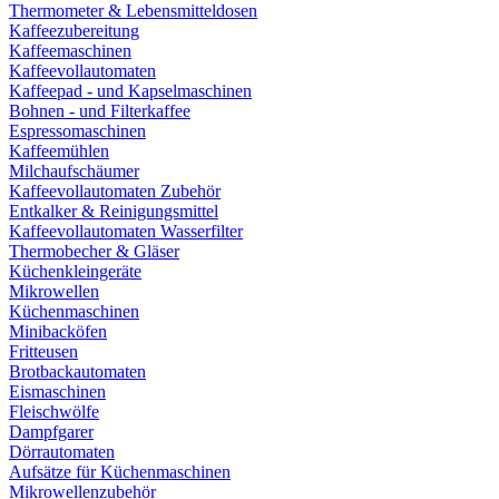
Thermometer & Lebensmitteldosen
Kaffeezubereitung
Kaffeemaschinen
Kaffeevollautomaten
Kaffeepad - und Kapselmaschinen
Bohnen - und Filterkaffee
Espressomaschinen
Kaffeemühlen
Milchaufschäumer
Kaffeevollautomaten Zubehör
Entkalker & Reinigungsmittel
Kaffeevollautomaten Wasserfilter
Thermobecher & Gläser
Küchenkleingeräte
Mikrowellen
Küchenmaschinen
Minibacköfen
Fritteusen
Brotbackautomaten
Eismaschinen
Fleischwölfe
Dampfgarer
Dörrautomaten
Aufsätze für Küchenmaschinen
Mikrowellenzubehör