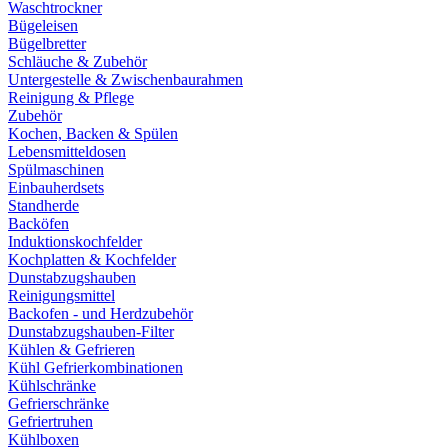
Waschtrockner
Bügeleisen
Bügelbretter
Schläuche & Zubehör
Untergestelle & Zwischenbaurahmen
Reinigung & Pflege
Zubehör
Kochen, Backen & Spülen
Lebensmitteldosen
Spülmaschinen
Einbauherdsets
Standherde
Backöfen
Induktionskochfelder
Kochplatten & Kochfelder
Dunstabzugshauben
Reinigungsmittel
Backofen - und Herdzubehör
Dunstabzugshauben-Filter
Kühlen & Gefrieren
Kühl Gefrierkombinationen
Kühlschränke
Gefrierschränke
Gefriertruhen
Kühlboxen