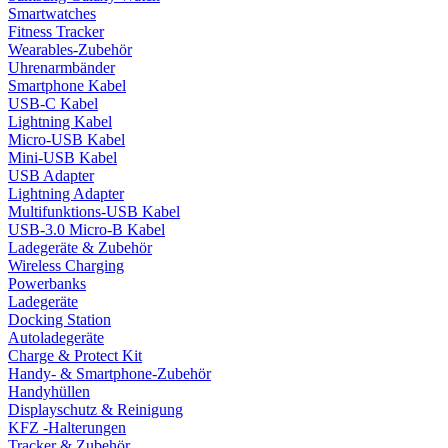
Smartwatches
Fitness Tracker
Wearables-Zubehör
Uhrenarmbänder
Smartphone Kabel
USB-C Kabel
Lightning Kabel
Micro-USB Kabel
Mini-USB Kabel
USB Adapter
Lightning Adapter
Multifunktions-USB Kabel
USB-3.0 Micro-B Kabel
Ladegeräte & Zubehör
Wireless Charging
Powerbanks
Ladegeräte
Docking Station
Autoladegeräte
Charge & Protect Kit
Handy- & Smartphone-Zubehör
Handyhüllen
Displayschutz & Reinigung
KFZ -Halterungen
Tracker & Zubehör