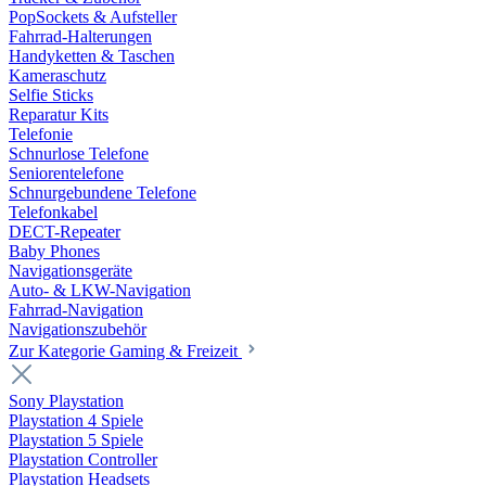
PopSockets & Aufsteller
Fahrrad-Halterungen
Handyketten & Taschen
Kameraschutz
Selfie Sticks
Reparatur Kits
Telefonie
Schnurlose Telefone
Seniorentelefone
Schnurgebundene Telefone
Telefonkabel
DECT-Repeater
Baby Phones
Navigationsgeräte
Auto- & LKW-Navigation
Fahrrad-Navigation
Navigationszubehör
Zur Kategorie Gaming & Freizeit
Sony Playstation
Playstation 4 Spiele
Playstation 5 Spiele
Playstation Controller
Playstation Headsets