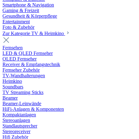
Smartphone & Navigation
Gaming & Freizeit
Gesundheit & Körperpflege
Entertainment
Foto & Zubehör
Zur Kategorie TV & Heimkino
Fernsehen
LED & QLED Fernseher
OLED Fernseher
Receiver & Empfangstechnik
Fernseher Zubehör
TV-Wandhalterungen
Heimkino
Soundbars
TV Streaming Sticks
Beamer
Beamer-Leinwände
HiFi-Anlagen & Komponenten
Kompaktanlagen
Stereoanlagen
Standlautsprecher
Stereoreceiver
Hifi Zubehör