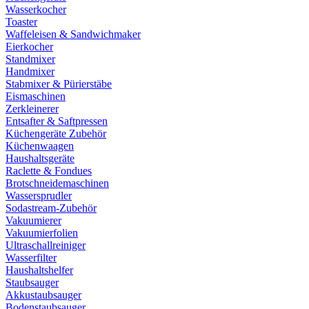
Wasserkocher
Toaster
Waffeleisen & Sandwichmaker
Eierkocher
Standmixer
Handmixer
Stabmixer & Pürierstäbe
Eismaschinen
Zerkleinerer
Entsafter & Saftpressen
Küchengeräte Zubehör
Küchenwaagen
Haushaltsgeräte
Raclette & Fondues
Brotschneidemaschinen
Wassersprudler
Sodastream-Zubehör
Vakuumierer
Vakuumierfolien
Ultraschallreiniger
Wasserfilter
Haushaltshelfer
Staubsauger
Akkustaubsauger
Bodenstaubsauger