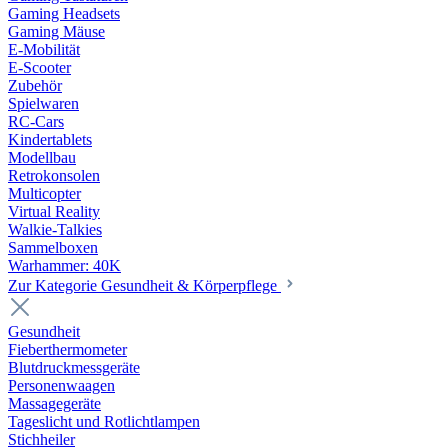
Gaming Headsets
Gaming Mäuse
E-Mobilität
E-Scooter
Zubehör
Spielwaren
RC-Cars
Kindertablets
Modellbau
Retrokonsolen
Multicopter
Virtual Reality
Walkie-Talkies
Sammelboxen
Warhammer: 40K
Zur Kategorie Gesundheit & Körperpflege
Gesundheit
Fieberthermometer
Blutdruckmessgeräte
Personenwaagen
Massagegeräte
Tageslicht und Rotlichtlampen
Stichheiler