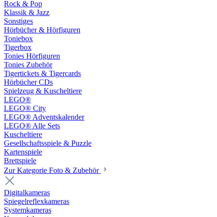
Rock & Pop
Klassik & Jazz
Sonstiges
Hörbücher & Hörfiguren
Toniebox
Tigerbox
Tonies Hörfiguren
Tonies Zubehör
Tigertickets & Tigercards
Hörbücher CDs
Spielzeug & Kuscheltiere
LEGO®
LEGO® City
LEGO® Adventskalender
LEGO® Alle Sets
Kuscheltiere
Gesellschaftsspiele & Puzzle
Kartenspiele
Brettspiele
Zur Kategorie Foto & Zubehör
Digitalkameras
Spiegelreflexkameras
Systemkameras