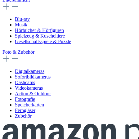
Blu-ray
Musik
Hörbücher & Hörfiguren
Spielzeug & Kuscheltiere
Gesellschaftsspiele & Puzzle
Foto & Zubehör
Digitalkameras
Sofortbildkameras
Dashcams
Videokameras
Action & Outdoor
Fotografie
Speicherkarten
Ferngläser
Zubehör