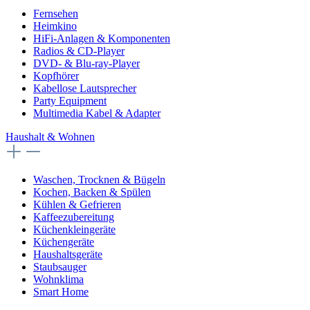
Fernsehen
Heimkino
HiFi-Anlagen & Komponenten
Radios & CD-Player
DVD- & Blu-ray-Player
Kopfhörer
Kabellose Lautsprecher
Party Equipment
Multimedia Kabel & Adapter
Haushalt & Wohnen
Waschen, Trocknen & Bügeln
Kochen, Backen & Spülen
Kühlen & Gefrieren
Kaffeezubereitung
Küchenkleingeräte
Küchengeräte
Haushaltsgeräte
Staubsauger
Wohnklima
Smart Home