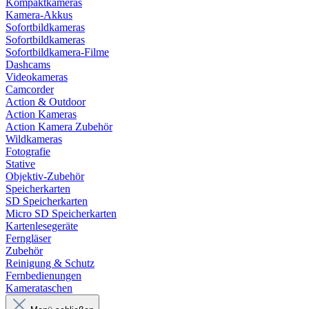
Kompaktkameras
Kamera-Akkus
Sofortbildkameras
Sofortbildkameras
Sofortbildkamera-Filme
Dashcams
Videokameras
Camcorder
Action & Outdoor
Action Kameras
Action Kamera Zubehör
Wildkameras
Fotografie
Stative
Objektiv-Zubehör
Speicherkarten
SD Speicherkarten
Micro SD Speicherkarten
Kartenlesegeräte
Ferngläser
Zubehör
Reinigung & Schutz
Fernbedienungen
Kamerataschen