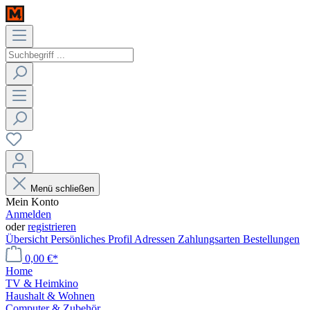
Menü schließen
Mein Konto
Anmelden
oder
registrieren
Übersicht
Persönliches Profil
Adressen
Zahlungsarten
Bestellungen
0,00 €*
Home
TV & Heimkino
Haushalt & Wohnen
Computer & Zubehör