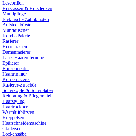
Lesebrillen
Heizkissen & Heizdecken
Mundpflege
Elektrische Zahnbürsten
Aufsteckbürsten
Mundduschen
Kombi-Pakete
Rasierer
Herrenrasierer
Damenrasierer
Laser Haarentfernung
Epilierer
Bartschneider
Haartrimmer
Körperrasierer
Rasierer-Zubehör
Scherköpfe & Scherblätter
Reinigung & Pflegemittel
Haarstyling
Haartrockner
Warmluftbürsten
Kreppeisen
Haarschneidemaschine
Glätteisen
Lockenstäbe