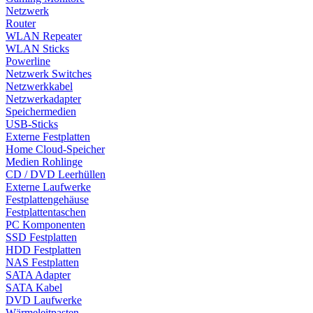
Netzwerk
Router
WLAN Repeater
WLAN Sticks
Powerline
Netzwerk Switches
Netzwerkkabel
Netzwerkadapter
Speichermedien
USB-Sticks
Externe Festplatten
Home Cloud-Speicher
Medien Rohlinge
CD / DVD Leerhüllen
Externe Laufwerke
Festplattengehäuse
Festplattentaschen
PC Komponenten
SSD Festplatten
HDD Festplatten
NAS Festplatten
SATA Adapter
SATA Kabel
DVD Laufwerke
Wärmeleitpasten