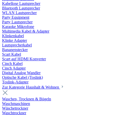
Kabellose Lautsprecher
Bluetooth Lautsprecher
WLAN Lautsprecher
Party Equipment
Party Lautsprecher
Karaoke Mikrofone
Multimedia Kabel & Adapter
Klinkenkabel
Klinke Adapter
Lautsprecherkabel
Bananenstecker
Scart Kabel
Scart auf HDMI Konverter
Cinch Kabel
Cinch Adapter
Digital Analog Wandler
Optische Kabel (Toslink)
Toslink-Adapter
Zur Kategorie Haushalt & Wohnen
Waschen, Trocknen & Bügeln
Waschmaschinen
Wäschetrockner
Waschtrockner