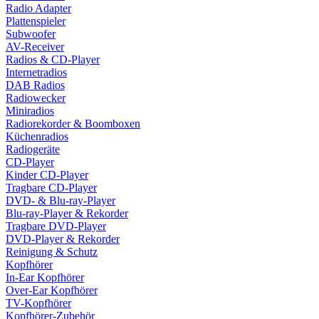
Radio Adapter
Plattenspieler
Subwoofer
AV-Receiver
Radios & CD-Player
Internetradios
DAB Radios
Radiowecker
Miniradios
Radiorekorder & Boomboxen
Küchenradios
Radiogeräte
CD-Player
Kinder CD-Player
Tragbare CD-Player
DVD- & Blu-ray-Player
Blu-ray-Player & Rekorder
Tragbare DVD-Player
DVD-Player & Rekorder
Reinigung & Schutz
Kopfhörer
In-Ear Kopfhörer
Over-Ear Kopfhörer
TV-Kopfhörer
Kopfhörer-Zubehör