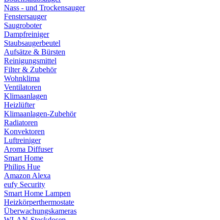
Nass - und Trockensauger
Fenstersauger
Saugroboter
Dampfreiniger
Staubsaugerbeutel
Aufsätze & Bürsten
Reinigungsmittel
Filter & Zubehör
Wohnklima
Ventilatoren
Klimaanlagen
Heizlüfter
Klimaanlagen-Zubehör
Radiatoren
Konvektoren
Luftreiniger
Aroma Diffuser
Smart Home
Philips Hue
Amazon Alexa
eufy Security
Smart Home Lampen
Heizkörperthermostate
Überwachungskameras
WLAN-Steckdosen