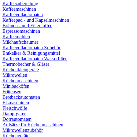
Kaffeezubereitung
Kaffeemaschinen
Kaffeevollautomaten
Kaffeepad - und Kapselmaschinen
Bohnen - und Filterkaffee
Espressomaschinen
Kaffeemühlen
Milchaufschäumer
Kaffeevollautomaten Zubehör
Entkalker & Reinigungsmittel
Kaffeevollautomaten Wasserfilter
Thermobecher & Gläser
Küchenkleingeräte
Mikrowellen
Küchenmaschinen
Minibacköfen
Fritteusen
Brotbackautomaten
Eismaschinen
Fleischwölfe
Dampfgarer
Dörrautomaten
Aufsätze für Küchenmaschinen
Mikrowellenzubehör
Küchengeräte