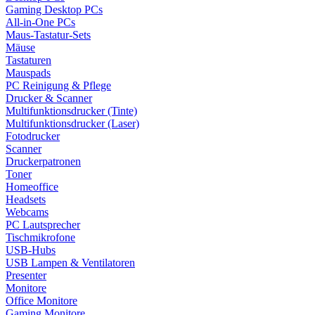
Gaming Desktop PCs
All-in-One PCs
Maus-Tastatur-Sets
Mäuse
Tastaturen
Mauspads
PC Reinigung & Pflege
Drucker & Scanner
Multifunktionsdrucker (Tinte)
Multifunktionsdrucker (Laser)
Fotodrucker
Scanner
Druckerpatronen
Toner
Homeoffice
Headsets
Webcams
PC Lautsprecher
Tischmikrofone
USB-Hubs
USB Lampen & Ventilatoren
Presenter
Monitore
Office Monitore
Gaming Monitore