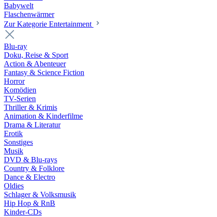
Babywelt
Flaschenwärmer
Zur Kategorie Entertainment
Blu-ray
Doku, Reise & Sport
Action & Abenteuer
Fantasy & Science Fiction
Horror
Komödien
TV-Serien
Thriller & Krimis
Animation & Kinderfilme
Drama & Literatur
Erotik
Sonstiges
Musik
DVD & Blu-rays
Country & Folklore
Dance & Electro
Oldies
Schlager & Volksmusik
Hip Hop & RnB
Kinder-CDs