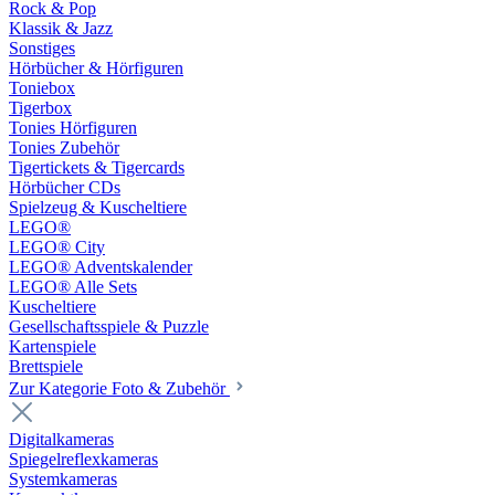
Rock & Pop
Klassik & Jazz
Sonstiges
Hörbücher & Hörfiguren
Toniebox
Tigerbox
Tonies Hörfiguren
Tonies Zubehör
Tigertickets & Tigercards
Hörbücher CDs
Spielzeug & Kuscheltiere
LEGO®
LEGO® City
LEGO® Adventskalender
LEGO® Alle Sets
Kuscheltiere
Gesellschaftsspiele & Puzzle
Kartenspiele
Brettspiele
Zur Kategorie Foto & Zubehör
Digitalkameras
Spiegelreflexkameras
Systemkameras