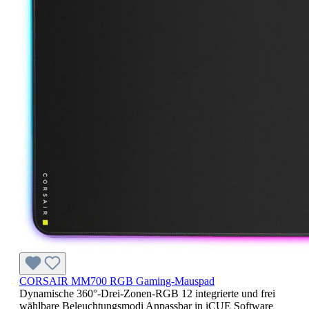
CORSAIR MM700 RGB Gaming-Mauspad
Dynamische 360°-Drei-Zonen-RGB 12 integrierte und frei
wählbare Beleuchtungsmodi Anpassbar in iCUE Software