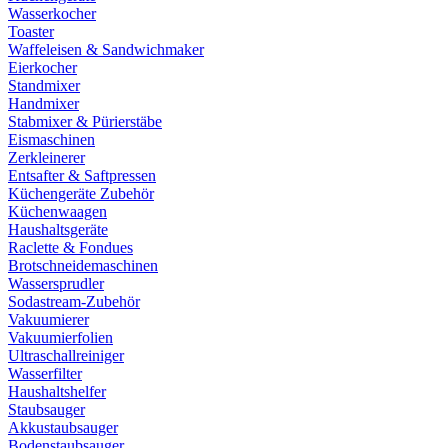
Wasserkocher
Toaster
Waffeleisen & Sandwichmaker
Eierkocher
Standmixer
Handmixer
Stabmixer & Pürierstäbe
Eismaschinen
Zerkleinerer
Entsafter & Saftpressen
Küchengeräte Zubehör
Küchenwaagen
Haushaltsgeräte
Raclette & Fondues
Brotschneidemaschinen
Wassersprudler
Sodastream-Zubehör
Vakuumierer
Vakuumierfolien
Ultraschallreiniger
Wasserfilter
Haushaltshelfer
Staubsauger
Akkustaubsauger
Bodenstaubsauger