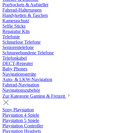
PopSockets & Aufsteller
Fahrrad-Halterungen
Handyketten & Taschen
Kameraschutz
Selfie Sticks
Reparatur Kits
Telefonie
Schnurlose Telefone
Seniorentelefone
Schnurgebundene Telefone
Telefonkabel
DECT-Repeater
Baby Phones
Navigationsgeräte
Auto- & LKW-Navigation
Fahrrad-Navigation
Navigationszubehör
Zur Kategorie Gaming & Freizeit
Sony Playstation
Playstation 4 Spiele
Playstation 5 Spiele
Playstation Controller
Playstation Headsets