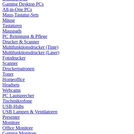
Gaming Desktop PCs
All-in-One PCs
Maus-Tastatur-Sets
Mäuse
Tastaturen
Mauspads
PC Reinigung & Pflege
Drucker & Scanner
Multifunktionsdrucker (Tinte)
Multifunktionsdrucker (Laser)
Fotodrucker
Scanner
Druckerpatronen
Toner
Homeoffice
Headsets
Webcams
PC Lautsprecher
Tischmikrofone
USB-Hubs
USB Lampen & Ventilatoren
Presenter
Monitore
Office Monitore
Gaming Monitore