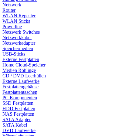
Netzwerk
Router
WLAN Repeater
WLAN Sticks
Powerline
Netzwerk Switches
Netzwerkkabel
Netzwerkadapter
Speichermedien
USB-Sticks
Externe Festplatten
Home Cloud-Speicher
Medien Rohlinge
CD / DVD Leerhüllen
Externe Laufwerke
Festplattengehäuse
Festplattentaschen
PC Komponenten
SSD Festplatten
HDD Festplatten
NAS Festplatten
SATA Adapter
SATA Kabel
DVD Laufwerke
Wärmeleitpasten