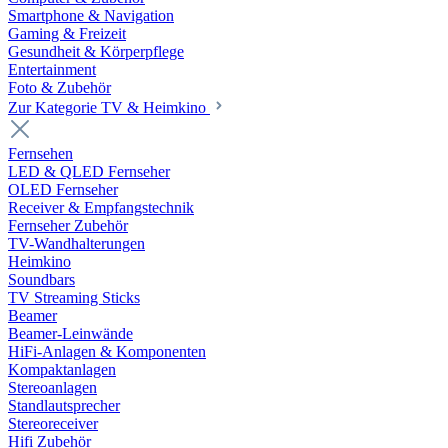
Smartphone & Navigation
Gaming & Freizeit
Gesundheit & Körperpflege
Entertainment
Foto & Zubehör
Zur Kategorie TV & Heimkino
Fernsehen
LED & QLED Fernseher
OLED Fernseher
Receiver & Empfangstechnik
Fernseher Zubehör
TV-Wandhalterungen
Heimkino
Soundbars
TV Streaming Sticks
Beamer
Beamer-Leinwände
HiFi-Anlagen & Komponenten
Kompaktanlagen
Stereoanlagen
Standlautsprecher
Stereoreceiver
Hifi Zubehör