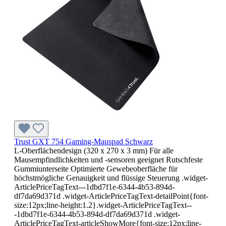
Trust GXT 754 Gaming-Mauspad Schwarz
L-Oberflächendesign (320 x 270 x 3 mm) Für alle
Mausempfindlichkeiten und -sensoren geeignet Rutschfeste
Gummiunterseite Optimierte Gewebeoberfläche für
höchstmögliche Genauigkeit und flüssige Steuerung .widget-
ArticlePriceTagText---1dbd7f1e-6344-4b53-894d-
df7da69d371d .widget-ArticlePriceTagText-detailPoint{font-
size:12px;line-height:1.2}.widget-ArticlePriceTagText--
-1dbd7f1e-6344-4b53-894d-df7da69d371d .widget-
ArticlePriceTagText-articleShowMore{font-size:12px;line-