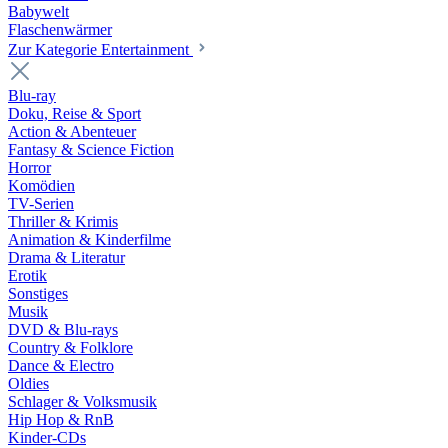
Babywelt
Flaschenwärmer
Zur Kategorie Entertainment
Blu-ray
Doku, Reise & Sport
Action & Abenteuer
Fantasy & Science Fiction
Horror
Komödien
TV-Serien
Thriller & Krimis
Animation & Kinderfilme
Drama & Literatur
Erotik
Sonstiges
Musik
DVD & Blu-rays
Country & Folklore
Dance & Electro
Oldies
Schlager & Volksmusik
Hip Hop & RnB
Kinder-CDs