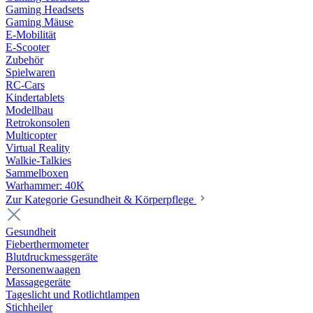
Gaming Headsets
Gaming Mäuse
E-Mobilität
E-Scooter
Zubehör
Spielwaren
RC-Cars
Kindertablets
Modellbau
Retrokonsolen
Multicopter
Virtual Reality
Walkie-Talkies
Sammelboxen
Warhammer: 40K
Zur Kategorie Gesundheit & Körperpflege
Gesundheit
Fieberthermometer
Blutdruckmessgeräte
Personenwaagen
Massagegeräte
Tageslicht und Rotlichtlampen
Stichheiler