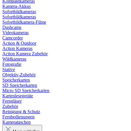
Kompaktkameras
Kamera-Akkus
Sofortbildkameras
Sofortbildkameras
Sofortbildkamera-Filme
Dashcams
Videokameras
Camcorder
Action & Outdoor
Action Kameras
Action Kamera Zubehör
Wildkameras
Fotografie
Stative
Objektiv-Zubehör
Speicherkarten
SD Speicherkarten
Micro SD Speicherkarten
Kartenlesegeräte
Ferngläser
Zubehör
Reinigung & Schutz
Fernbedienungen
Kamerataschen