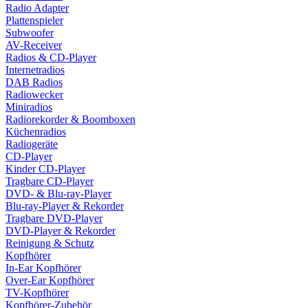
Radio Adapter
Plattenspieler
Subwoofer
AV-Receiver
Radios & CD-Player
Internetradios
DAB Radios
Radiowecker
Miniradios
Radiorekorder & Boomboxen
Küchenradios
Radiogeräte
CD-Player
Kinder CD-Player
Tragbare CD-Player
DVD- & Blu-ray-Player
Blu-ray-Player & Rekorder
Tragbare DVD-Player
DVD-Player & Rekorder
Reinigung & Schutz
Kopfhörer
In-Ear Kopfhörer
Over-Ear Kopfhörer
TV-Kopfhörer
Kopfhörer-Zubehör