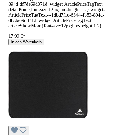
894d-df7da69d371d .widget-ArticlePriceTagText-
detailPoint{font-size:12px;line-height:1.2}.widget-
ArticlePriceTagText---1dbd7f1e-6344-4b53-894d-
df7da69d371d .widget-ArticlePriceTagText-
articleShowMore{font-size:12px;line-height:1.2}
17,99 €*
In den Warenkorb