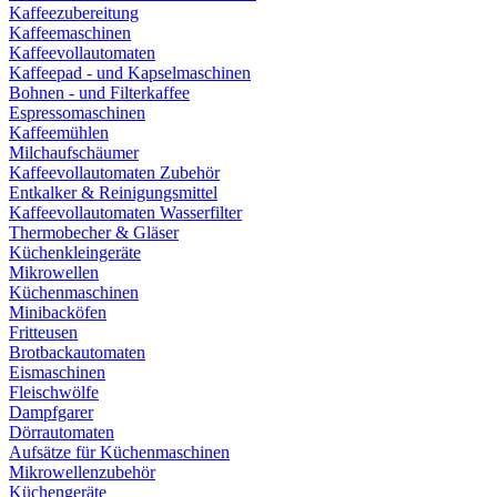
Kaffeezubereitung
Kaffeemaschinen
Kaffeevollautomaten
Kaffeepad - und Kapselmaschinen
Bohnen - und Filterkaffee
Espressomaschinen
Kaffeemühlen
Milchaufschäumer
Kaffeevollautomaten Zubehör
Entkalker & Reinigungsmittel
Kaffeevollautomaten Wasserfilter
Thermobecher & Gläser
Küchenkleingeräte
Mikrowellen
Küchenmaschinen
Minibacköfen
Fritteusen
Brotbackautomaten
Eismaschinen
Fleischwölfe
Dampfgarer
Dörrautomaten
Aufsätze für Küchenmaschinen
Mikrowellenzubehör
Küchengeräte