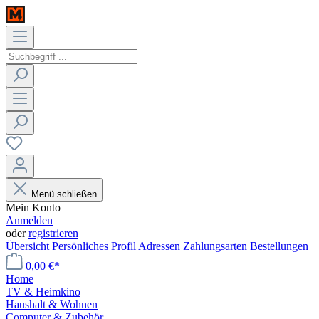
Menü schließen
Mein Konto
Anmelden
oder
registrieren
Übersicht
Persönliches Profil
Adressen
Zahlungsarten
Bestellungen
0,00 €*
Home
TV & Heimkino
Haushalt & Wohnen
Computer & Zubehör