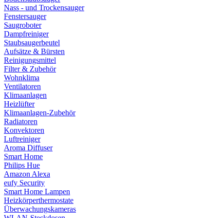
Nass - und Trockensauger
Fenstersauger
Saugroboter
Dampfreiniger
Staubsaugerbeutel
Aufsätze & Bürsten
Reinigungsmittel
Filter & Zubehör
Wohnklima
Ventilatoren
Klimaanlagen
Heizlüfter
Klimaanlagen-Zubehör
Radiatoren
Konvektoren
Luftreiniger
Aroma Diffuser
Smart Home
Philips Hue
Amazon Alexa
eufy Security
Smart Home Lampen
Heizkörperthermostate
Überwachungskameras
WLAN-Steckdosen