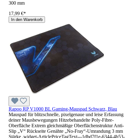
300 mm
17,99 €*
In den Warenkorb
Rapoo RP V1000 BL Gaming-Mauspad Schwarz, Blau
Mauspad für blitzschnelle, pixelgenaue und leise Erfassung
deiner Mausbewegungen Hitzebehandelte Poly-Fibre-
Oberfläche Extrem gleichmäßige Oberflächenstruktur Anti-
Slip „V“ Rückseite Genähte „No-Fray“-Umrandung 3 mm
Stärke .widget-ArticlePriceTagText---1dbd7f1e-6344-4b53-