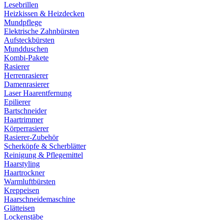
Lesebrillen
Heizkissen & Heizdecken
Mundpflege
Elektrische Zahnbürsten
Aufsteckbürsten
Mundduschen
Kombi-Pakete
Rasierer
Herrenrasierer
Damenrasierer
Laser Haarentfernung
Epilierer
Bartschneider
Haartrimmer
Körperrasierer
Rasierer-Zubehör
Scherköpfe & Scherblätter
Reinigung & Pflegemittel
Haarstyling
Haartrockner
Warmluftbürsten
Kreppeisen
Haarschneidemaschine
Glätteisen
Lockenstäbe