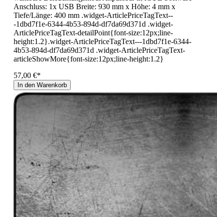
Anschluss: 1x USB Breite: 930 mm x Höhe: 4 mm x
Tiefe/Länge: 400 mm .widget-ArticlePriceTagText--
-1dbd7f1e-6344-4b53-894d-df7da69d371d .widget-
ArticlePriceTagText-detailPoint{font-size:12px;line-
height:1.2}.widget-ArticlePriceTagText---1dbd7f1e-6344-
4b53-894d-df7da69d371d .widget-ArticlePriceTagText-
articleShowMore{font-size:12px;line-height:1.2}
57,00 €*
In den Warenkorb