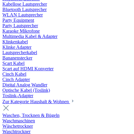
Kabellose Lautsprecher
Bluetooth Lautsprecher
WLAN Lautsprecher
Party Equipment
Party Lautsprecher
Karaoke Mikrofone
Multimedia Kabel & Adapter
Klinkenkabel
Klinke Adapter
Lautsprecherkabel
Bananenstecker
Scart Kabel
Scart auf HDMI Konverter
Cinch Kabel
Cinch Adapter
Digital Analog Wandler
Optische Kabel (Toslink)
Toslink-Adapter
Zur Kategorie Haushalt & Wohnen
Waschen, Trocknen & Bügeln
Waschmaschinen
Wäschetrockner
Waschtrockner