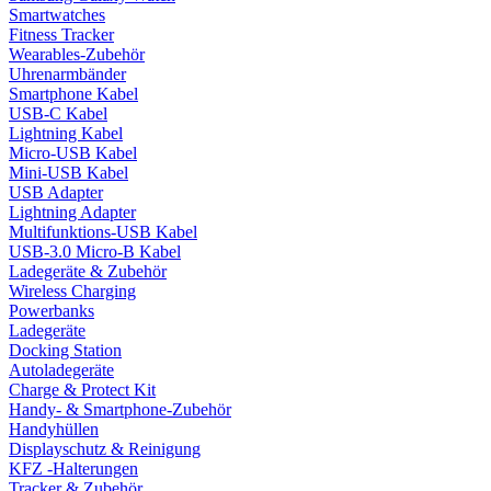
Smartwatches
Fitness Tracker
Wearables-Zubehör
Uhrenarmbänder
Smartphone Kabel
USB-C Kabel
Lightning Kabel
Micro-USB Kabel
Mini-USB Kabel
USB Adapter
Lightning Adapter
Multifunktions-USB Kabel
USB-3.0 Micro-B Kabel
Ladegeräte & Zubehör
Wireless Charging
Powerbanks
Ladegeräte
Docking Station
Autoladegeräte
Charge & Protect Kit
Handy- & Smartphone-Zubehör
Handyhüllen
Displayschutz & Reinigung
KFZ -Halterungen
Tracker & Zubehör