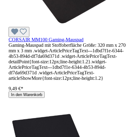
CORSAIR MM100 Gaming-Mauspad
Gaming-Mauspad mit Stoffoberfläche Größe: 320 mm x 270
mm x 3 mm .widget-ArticlePriceTagText---1dbd7f1e-6344-
4b53-894d-df7da69d371d .widget-ArticlePriceTagText-
detailPoint{font-size:12px;line-height:1.2}.widget-
ArticlePriceTagText---1dbd7f1e-6344-4b53-894d-
df7da69d371d .widget-ArticlePriceTagText-
articleShowMore{font-size:12px;line-height:1.2}
9,49 €*
In den Warenkorb