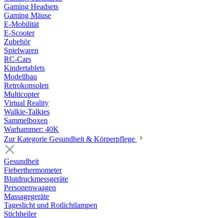
Gaming Headsets
Gaming Mäuse
E-Mobilität
E-Scooter
Zubehör
Spielwaren
RC-Cars
Kindertablets
Modellbau
Retrokonsolen
Multicopter
Virtual Reality
Walkie-Talkies
Sammelboxen
Warhammer: 40K
Zur Kategorie Gesundheit & Körperpflege
Gesundheit
Fieberthermometer
Blutdruckmessgeräte
Personenwaagen
Massagegeräte
Tageslicht und Rotlichtlampen
Stichheiler