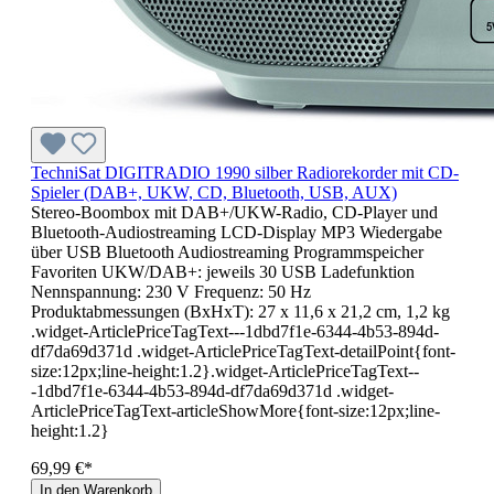
TechniSat DIGITRADIO 1990 silber Radiorekorder mit CD-
Spieler (DAB+, UKW, CD, Bluetooth, USB, AUX)
Stereo-Boombox mit DAB+/UKW-Radio, CD-Player und
Bluetooth-Audiostreaming LCD-Display MP3 Wiedergabe
über USB Bluetooth Audiostreaming Programmspeicher
Favoriten UKW/DAB+: jeweils 30 USB Ladefunktion
Nennspannung: 230 V Frequenz: 50 Hz
Produktabmessungen (BxHxT): 27 x 11,6 x 21,2 cm, 1,2 kg
.widget-ArticlePriceTagText---1dbd7f1e-6344-4b53-894d-
df7da69d371d .widget-ArticlePriceTagText-detailPoint{font-
size:12px;line-height:1.2}.widget-ArticlePriceTagText--
-1dbd7f1e-6344-4b53-894d-df7da69d371d .widget-
ArticlePriceTagText-articleShowMore{font-size:12px;line-
height:1.2}
69,99 €*
In den Warenkorb