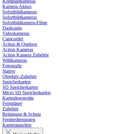
Kompaktkameras
Kamera-Akkus
Sofortbildkameras
Sofortbildkameras
Sofortbildkamera-Filme
Dashcams
Videokameras
Camcorder
Action & Outdoor
Action Kameras
Action Kamera Zubehör
Wildkameras
Fotografie
Stative
Objektiv-Zubehör
Speicherkarten
SD Speicherkarten
Micro SD Speicherkarten
Kartenlesegeräte
Ferngläser
Zubehör
Reinigung & Schutz
Fernbedienungen
Kamerataschen