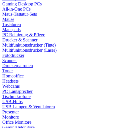
Gaming Desktop PCs
All-in-One PCs
Maus-Tastatur-Sets
Mäuse
Tastaturen
Mauspads
PC Reinigung & Pflege
Drucker & Scanner
Multifunktionsdrucker (Tinte)
Multifunktionsdrucker (Laser)
Fotodrucker
Scanner
Druckerpatronen
Toner
Homeoffice
Headsets
Webcams
PC Lautsprecher
Tischmikrofone
USB-Hubs
USB Lampen & Ventilatoren
Presenter
Monitore
Office Monitore
Gaming Monitore