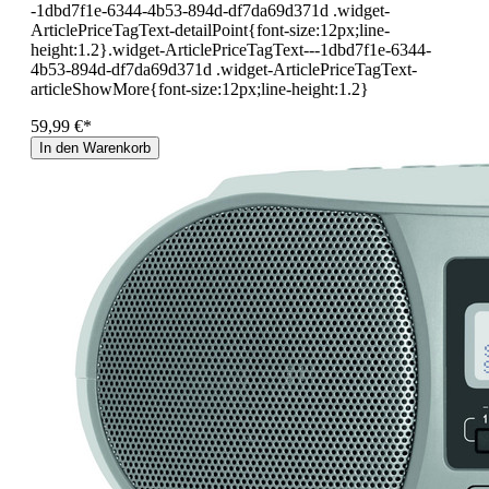
-1dbd7f1e-6344-4b53-894d-df7da69d371d .widget-
ArticlePriceTagText-detailPoint{font-size:12px;line-
height:1.2}.widget-ArticlePriceTagText---1dbd7f1e-6344-
4b53-894d-df7da69d371d .widget-ArticlePriceTagText-
articleShowMore{font-size:12px;line-height:1.2}
59,99 €*
In den Warenkorb