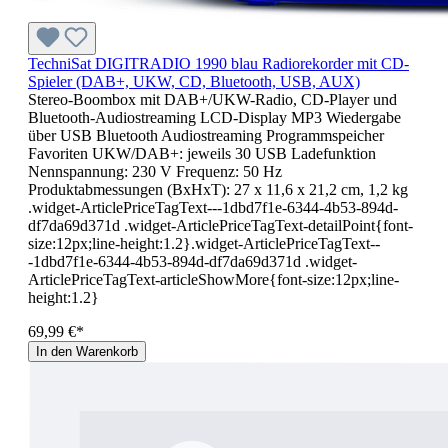
TechniSat DIGITRADIO 1990 blau Radiorekorder mit CD-
Spieler (DAB+, UKW, CD, Bluetooth, USB, AUX)
Stereo-Boombox mit DAB+/UKW-Radio, CD-Player und
Bluetooth-Audiostreaming LCD-Display MP3 Wiedergabe
über USB Bluetooth Audiostreaming Programmspeicher
Favoriten UKW/DAB+: jeweils 30 USB Ladefunktion
Nennspannung: 230 V Frequenz: 50 Hz
Produktabmessungen (BxHxT): 27 x 11,6 x 21,2 cm, 1,2 kg
.widget-ArticlePriceTagText---1dbd7f1e-6344-4b53-894d-
df7da69d371d .widget-ArticlePriceTagText-detailPoint{font-
size:12px;line-height:1.2}.widget-ArticlePriceTagText--
-1dbd7f1e-6344-4b53-894d-df7da69d371d .widget-
ArticlePriceTagText-articleShowMore{font-size:12px;line-
height:1.2}
69,99 €*
In den Warenkorb