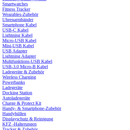
Smartwatches
Fitness Tracker
Wearables-Zubehör
Uhrenarmbänder
Smartphone Kabel
USB-C Kabel
Lightning Kabel
Micro-USB Kabel
Mini-USB Kabel
USB Adapter
Lightning Adapter
Multifunktions-USB Kabel
USB-3.0 Micro-B Kabel
Ladegeräte & Zubehör
Wireless Charging
Powerbanks
Ladegeräte
Docking Station
Autoladegeräte
Charge & Protect Kit
Handy- & Smartphone-Zubehör
Handyhüllen
Displayschutz & Reinigung
KFZ -Halterungen
Tracker & Zubehör