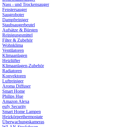
Nass - und Trockensauger
Fenstersauger
Saugroboter
Dampfreiniger
Staubsaugerbeutel
Aufsätze & Bürsten
Reinigungsmittel
Filter & Zubehör
Wohnklima
Ventilatoren
Klimaanlagen
Heizlüfter
Klimaanlagen-Zubehör
Radiatoren
Konvektoren
Luftreiniger
Aroma Diffuser
Smart Home
Philips Hue
Amazon Alexa
eufy Security
Smart Home Lampen
Heizkörperthermostate
Überwachungskameras
WLAN-Steckdosen