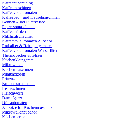
Kaffeezubereitung
Kaffeemaschinen
Kaffeevollautomaten
Kaffeepad - und Kapselmaschinen
Bohnen - und Filterkaffee
Espressomaschinen
Kaffeemühlen
Milchaufschäumer
Kaffeevollautomaten Zubehör
Entkalker & Reinigungsmittel
Kaffeevollautomaten Wasserfilter
Thermobecher & Gläser
Küchenkleingeräte
Mikrowellen
Küchenmaschinen
Minibacköfen
Fritteusen
Brotbackautomaten
Eismaschinen
Fleischwölfe
Dampfgarer
Dörrautomaten
Aufsätze für Küchenmaschinen
Mikrowellenzubehör
Küchengeräte