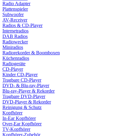
Radio Adapter
Plattenspieler
Subwoofer
AV-Receiver
Radios & CD-Player
Internetradios
DAB Radios
Radiowecker
Miniradios
Radiorekorder & Boomboxen
Küchenradios
Radiogeräte
CD-Player
Kinder CD-Player
Tragbare CD-Player
DVD- & Blu-ray-Player
Blu-ray-Player & Rekorder
Tragbare DVD-Player
DVD-Player & Rekorder
Reinigung & Schutz
Kopfhörer
In-Ear Kopfhörer
Over-Ear Kopfhörer
TV-Kopfhörer
Kopfhörer-Zubehör