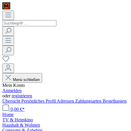
Menü schließen
Mein Konto
Anmelden
oder
registrieren
Übersicht
Persönliches Profil
Adressen
Zahlungsarten
Bestellungen
0,00 €*
Home
TV & Heimkino
Haushalt & Wohnen
Computer & Zubehör