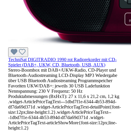
TechniSat DIGITRADIO 1990 rot Radiorekorder mit CD-
Spieler (DAB+, UKW, CD, Bluetooth, USB, AUX)
Stereo-Boombox mit DAB+/UKW-Radio, CD-Player und
Bluetooth-Audiostreaming LCD-Display MP3 Wiedergabe
über USB Bluetooth Audiostreaming Programmspeicher
Favoriten UKW/DAB+: jeweils 30 USB Ladefunktion
Nennspannung: 230 V Frequenz: 50 Hz
Produktabmessungen (BxHxT): 27 x 11,6 x 21,2 cm, 1,2 kg
.widget-ArticlePriceTagText---1dbd7f1e-6344-4b53-894d-
df7da69d371d .widget-ArticlePriceTagText-detailPoint{font-
size:12px;line-height:1.2}.widget-ArticlePriceTagText--
-1dbd7f1e-6344-4b53-894d-df7da69d371d .widget-
ArticlePriceTagText-articleShowMore{font-size:12px;line-
height:1.2}