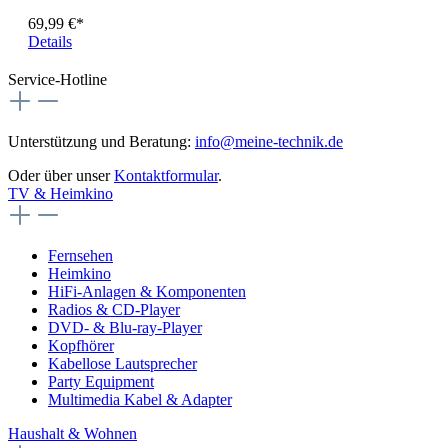
69,99 €*
Details
Service-Hotline
Unterstützung und Beratung:
info@meine-technik.de
Oder über unser
Kontaktformular
.
TV & Heimkino
Fernsehen
Heimkino
HiFi-Anlagen & Komponenten
Radios & CD-Player
DVD- & Blu-ray-Player
Kopfhörer
Kabellose Lautsprecher
Party Equipment
Multimedia Kabel & Adapter
Haushalt & Wohnen