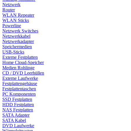
Netzwerk
Router
WLAN Repeater
WLAN Sticks
Powerline
Netzwerk Switches
Netzwerkkabel
Netzwerkadapter
Speichermedien
USB-Sticks
Externe Festplatten
Home Cloud-Speicher
Medien Rohlinge
CD / DVD Leerhüllen
Externe Laufwerke
Festplattengehäuse
Festplattentaschen
PC Komponenten
SSD Festplatten
HDD Festplatten
NAS Festplatten
SATA Adapter
SATA Kabel
DVD Laufwerke
Wärmeleitpasten