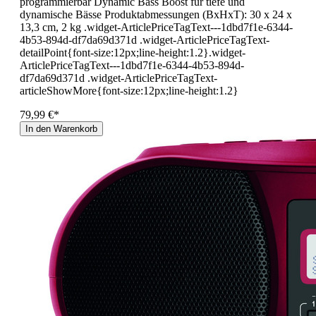
programmierbar Dynamic Bass Boost für tiefe und
dynamische Bässe Produktabmessungen (BxHxT): 30 x 24 x
13,3 cm, 2 kg .widget-ArticlePriceTagText---1dbd7f1e-6344-
4b53-894d-df7da69d371d .widget-ArticlePriceTagText-
detailPoint{font-size:12px;line-height:1.2}.widget-
ArticlePriceTagText---1dbd7f1e-6344-4b53-894d-
df7da69d371d .widget-ArticlePriceTagText-
articleShowMore{font-size:12px;line-height:1.2}
79,99 €*
In den Warenkorb