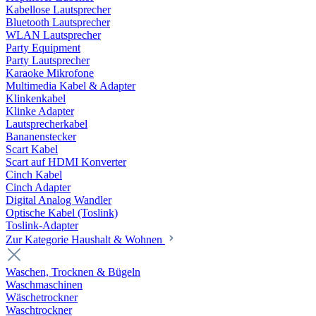
Kabellose Lautsprecher
Bluetooth Lautsprecher
WLAN Lautsprecher
Party Equipment
Party Lautsprecher
Karaoke Mikrofone
Multimedia Kabel & Adapter
Klinkenkabel
Klinke Adapter
Lautsprecherkabel
Bananenstecker
Scart Kabel
Scart auf HDMI Konverter
Cinch Kabel
Cinch Adapter
Digital Analog Wandler
Optische Kabel (Toslink)
Toslink-Adapter
Zur Kategorie Haushalt & Wohnen
Waschen, Trocknen & Bügeln
Waschmaschinen
Wäschetrockner
Waschtrockner