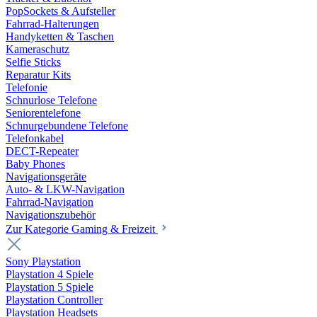
PopSockets & Aufsteller
Fahrrad-Halterungen
Handyketten & Taschen
Kameraschutz
Selfie Sticks
Reparatur Kits
Telefonie
Schnurlose Telefone
Seniorentelefone
Schnurgebundene Telefone
Telefonkabel
DECT-Repeater
Baby Phones
Navigationsgeräte
Auto- & LKW-Navigation
Fahrrad-Navigation
Navigationszubehör
Zur Kategorie Gaming & Freizeit
Sony Playstation
Playstation 4 Spiele
Playstation 5 Spiele
Playstation Controller
Playstation Headsets