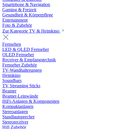
Smartphone & Navigation
Gaming & Freizeit
Gesundheit & Körperpflege
Entertainment
Foto & Zubehör
Zur Kategorie TV & Heimkino
Fernsehen
LED & QLED Fernseher
OLED Fernseher
Receiver & Empfangstechnik
Fernseher Zubehör
TV-Wandhalterungen
Heimkino
Soundbars
TV Streaming Sticks
Beamer
Beamer-Leinwände
HiFi-Anlagen & Komponenten
Kompaktanlagen
Stereoanlagen
Standlautsprecher
Stereoreceiver
Hifi Zubehör