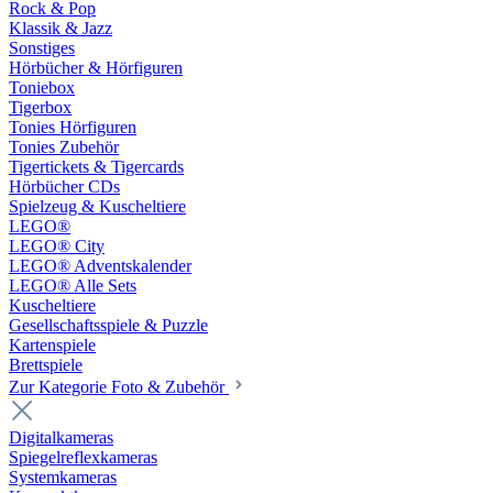
Rock & Pop
Klassik & Jazz
Sonstiges
Hörbücher & Hörfiguren
Toniebox
Tigerbox
Tonies Hörfiguren
Tonies Zubehör
Tigertickets & Tigercards
Hörbücher CDs
Spielzeug & Kuscheltiere
LEGO®
LEGO® City
LEGO® Adventskalender
LEGO® Alle Sets
Kuscheltiere
Gesellschaftsspiele & Puzzle
Kartenspiele
Brettspiele
Zur Kategorie Foto & Zubehör
Digitalkameras
Spiegelreflexkameras
Systemkameras