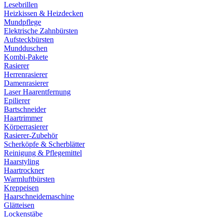
Lesebrillen
Heizkissen & Heizdecken
Mundpflege
Elektrische Zahnbürsten
Aufsteckbürsten
Mundduschen
Kombi-Pakete
Rasierer
Herrenrasierer
Damenrasierer
Laser Haarentfernung
Epilierer
Bartschneider
Haartrimmer
Körperrasierer
Rasierer-Zubehör
Scherköpfe & Scherblätter
Reinigung & Pflegemittel
Haarstyling
Haartrockner
Warmluftbürsten
Kreppeisen
Haarschneidemaschine
Glätteisen
Lockenstäbe