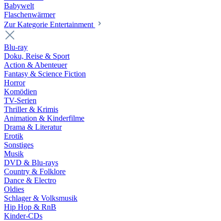
Babywelt
Flaschenwärmer
Zur Kategorie Entertainment
Blu-ray
Doku, Reise & Sport
Action & Abenteuer
Fantasy & Science Fiction
Horror
Komödien
TV-Serien
Thriller & Krimis
Animation & Kinderfilme
Drama & Literatur
Erotik
Sonstiges
Musik
DVD & Blu-rays
Country & Folklore
Dance & Electro
Oldies
Schlager & Volksmusik
Hip Hop & RnB
Kinder-CDs