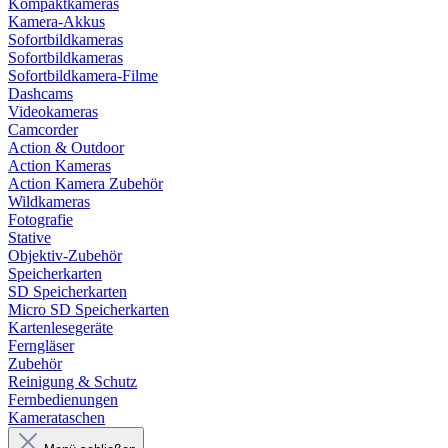
Kompaktkameras
Kamera-Akkus
Sofortbildkameras
Sofortbildkameras
Sofortbildkamera-Filme
Dashcams
Videokameras
Camcorder
Action & Outdoor
Action Kameras
Action Kamera Zubehör
Wildkameras
Fotografie
Stative
Objektiv-Zubehör
Speicherkarten
SD Speicherkarten
Micro SD Speicherkarten
Kartenlesegeräte
Ferngläser
Zubehör
Reinigung & Schutz
Fernbedienungen
Kamerataschen