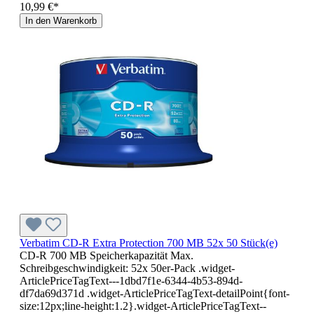
10,99 €*
In den Warenkorb
Verbatim CD-R Extra Protection 700 MB 52x 50 Stück(e)
CD-R 700 MB Speicherkapazität Max.
Schreibgeschwindigkeit: 52x 50er-Pack .widget-
ArticlePriceTagText---1dbd7f1e-6344-4b53-894d-
df7da69d371d .widget-ArticlePriceTagText-detailPoint{font-
size:12px;line-height:1.2}.widget-ArticlePriceTagText--