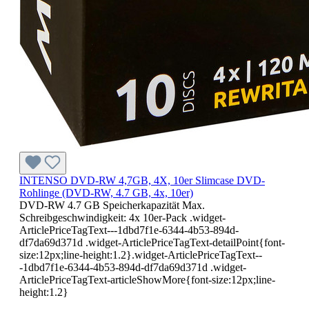
INTENSO DVD-RW 4,7GB, 4X, 10er Slimcase DVD-
Rohlinge (DVD-RW, 4.7 GB, 4x, 10er)
DVD-RW 4.7 GB Speicherkapazität Max.
Schreibgeschwindigkeit: 4x 10er-Pack .widget-
ArticlePriceTagText---1dbd7f1e-6344-4b53-894d-
df7da69d371d .widget-ArticlePriceTagText-detailPoint{font-
size:12px;line-height:1.2}.widget-ArticlePriceTagText--
-1dbd7f1e-6344-4b53-894d-df7da69d371d .widget-
ArticlePriceTagText-articleShowMore{font-size:12px;line-
height:1.2}