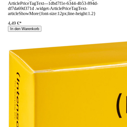
ArticlePriceTagText---1dbd7f1e-6344-4b53-894d-
df7da69d371d .widget-ArticlePriceTagText-
articleShowMore{font-size:12px;line-height:1.2}
4,49 €*
In den Warenkorb