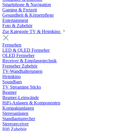
Smartphone & Navigation
Gaming & Freizeit
Gesundheit & Körperpflege
Entertainment
Foto & Zubehör
Zur Kategorie TV & Heimkino
Fernsehen
LED & QLED Fernseher
OLED Fernseher
Receiver & Empfangstechnik
Fernseher Zubehör
TV-Wandhalterungen
Heimkino
Soundbars
TV Streaming Sticks
Beamer
Beamer-Leinwände
HiFi-Anlagen & Komponenten
Kompaktanlagen
Stereoanlagen
Standlautsprecher
Stereoreceiver
Hifi Zubehör