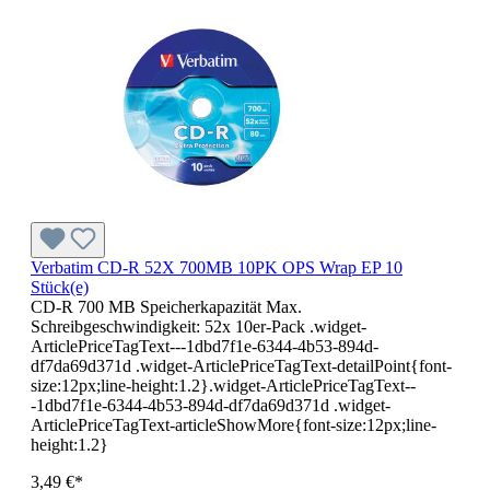
Verbatim CD-R 52X 700MB 10PK OPS Wrap EP 10
Stück(e)
CD-R 700 MB Speicherkapazität Max.
Schreibgeschwindigkeit: 52x 10er-Pack .widget-
ArticlePriceTagText---1dbd7f1e-6344-4b53-894d-
df7da69d371d .widget-ArticlePriceTagText-detailPoint{font-
size:12px;line-height:1.2}.widget-ArticlePriceTagText--
-1dbd7f1e-6344-4b53-894d-df7da69d371d .widget-
ArticlePriceTagText-articleShowMore{font-size:12px;line-
height:1.2}
3,49 €*