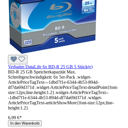
Verbatim DataLife 6x BD-R 25 GB 5 Stück(e)
BD-R 25 GB Speicherkapazität Max.
Schreibgeschwindigkeit: 6x 5er-Pack .widget-
ArticlePriceTagText---1dbd7f1e-6344-4b53-894d-
df7da69d371d .widget-ArticlePriceTagText-detailPoint{font-
size:12px;line-height:1.2}.widget-ArticlePriceTagText--
-1dbd7f1e-6344-4b53-894d-df7da69d371d .widget-
ArticlePriceTagText-articleShowMore{font-size:12px;line-
height:1.2}
6,99 €*
In den Warenkorb