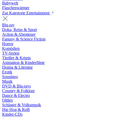
Babywelt
Flaschenwärmer
Zur Kategorie Entertainment
Blu-ray
Doku, Reise & Sport
Action & Abenteuer
Fantasy & Science Fiction
Horror
Komödien
TV-Serien
Thriller & Krimis
Animation & Kinderfilme
Drama & Literatur
Erotik
Sonstiges
Musik
DVD & Blu-rays
Country & Folklore
Dance & Electro
Oldies
Schlager & Volksmusik
Hip Hop & RnB
Kinder-CDs