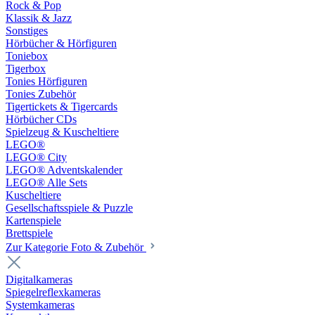
Rock & Pop
Klassik & Jazz
Sonstiges
Hörbücher & Hörfiguren
Toniebox
Tigerbox
Tonies Hörfiguren
Tonies Zubehör
Tigertickets & Tigercards
Hörbücher CDs
Spielzeug & Kuscheltiere
LEGO®
LEGO® City
LEGO® Adventskalender
LEGO® Alle Sets
Kuscheltiere
Gesellschaftsspiele & Puzzle
Kartenspiele
Brettspiele
Zur Kategorie Foto & Zubehör
Digitalkameras
Spiegelreflexkameras
Systemkameras