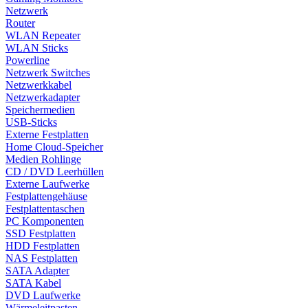
Netzwerk
Router
WLAN Repeater
WLAN Sticks
Powerline
Netzwerk Switches
Netzwerkkabel
Netzwerkadapter
Speichermedien
USB-Sticks
Externe Festplatten
Home Cloud-Speicher
Medien Rohlinge
CD / DVD Leerhüllen
Externe Laufwerke
Festplattengehäuse
Festplattentaschen
PC Komponenten
SSD Festplatten
HDD Festplatten
NAS Festplatten
SATA Adapter
SATA Kabel
DVD Laufwerke
Wärmeleitpasten