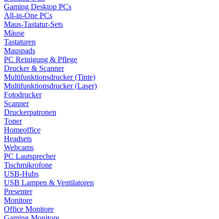
Gaming Desktop PCs
All-in-One PCs
Maus-Tastatur-Sets
Mäuse
Tastaturen
Mauspads
PC Reinigung & Pflege
Drucker & Scanner
Multifunktionsdrucker (Tinte)
Multifunktionsdrucker (Laser)
Fotodrucker
Scanner
Druckerpatronen
Toner
Homeoffice
Headsets
Webcams
PC Lautsprecher
Tischmikrofone
USB-Hubs
USB Lampen & Ventilatoren
Presenter
Monitore
Office Monitore
Gaming Monitore