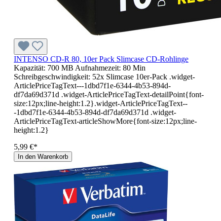
INTENSO CD-R 80, 10er Pack Slimcase CD-Rohlinge
Kapazität: 700 MB Aufnahmezeit: 80 Min
Schreibgeschwindigkeit: 52x Slimcase 10er-Pack .widget-
ArticlePriceTagText---1dbd7f1e-6344-4b53-894d-
df7da69d371d .widget-ArticlePriceTagText-detailPoint{font-
size:12px;line-height:1.2}.widget-ArticlePriceTagText--
-1dbd7f1e-6344-4b53-894d-df7da69d371d .widget-
ArticlePriceTagText-articleShowMore{font-size:12px;line-
height:1.2}
5,99 €*
In den Warenkorb