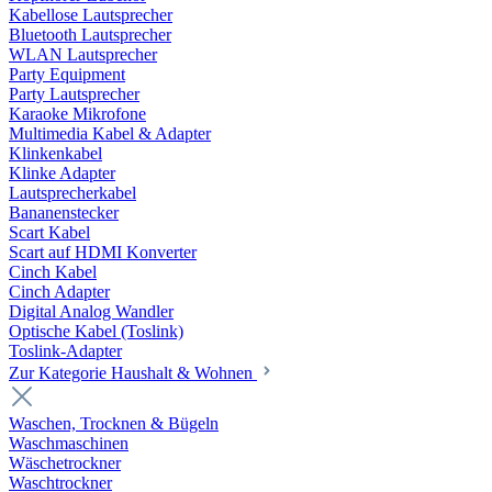
Kabellose Lautsprecher
Bluetooth Lautsprecher
WLAN Lautsprecher
Party Equipment
Party Lautsprecher
Karaoke Mikrofone
Multimedia Kabel & Adapter
Klinkenkabel
Klinke Adapter
Lautsprecherkabel
Bananenstecker
Scart Kabel
Scart auf HDMI Konverter
Cinch Kabel
Cinch Adapter
Digital Analog Wandler
Optische Kabel (Toslink)
Toslink-Adapter
Zur Kategorie Haushalt & Wohnen
Waschen, Trocknen & Bügeln
Waschmaschinen
Wäschetrockner
Waschtrockner