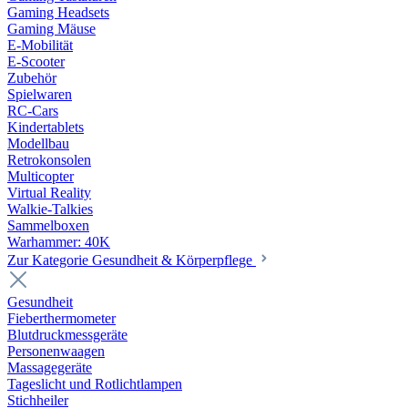
Gaming Headsets
Gaming Mäuse
E-Mobilität
E-Scooter
Zubehör
Spielwaren
RC-Cars
Kindertablets
Modellbau
Retrokonsolen
Multicopter
Virtual Reality
Walkie-Talkies
Sammelboxen
Warhammer: 40K
Zur Kategorie Gesundheit & Körperpflege
Gesundheit
Fieberthermometer
Blutdruckmessgeräte
Personenwaagen
Massagegeräte
Tageslicht und Rotlichtlampen
Stichheiler