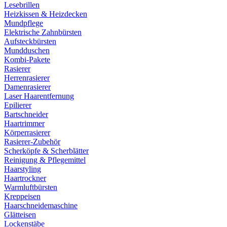
Lesebrillen
Heizkissen & Heizdecken
Mundpflege
Elektrische Zahnbürsten
Aufsteckbürsten
Mundduschen
Kombi-Pakete
Rasierer
Herrenrasierer
Damenrasierer
Laser Haarentfernung
Epilierer
Bartschneider
Haartrimmer
Körperrasierer
Rasierer-Zubehör
Scherköpfe & Scherblätter
Reinigung & Pflegemittel
Haarstyling
Haartrockner
Warmluftbürsten
Kreppeisen
Haarschneidemaschine
Glätteisen
Lockenstäbe