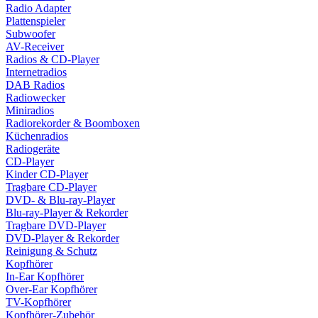
Radio Adapter
Plattenspieler
Subwoofer
AV-Receiver
Radios & CD-Player
Internetradios
DAB Radios
Radiowecker
Miniradios
Radiorekorder & Boomboxen
Küchenradios
Radiogeräte
CD-Player
Kinder CD-Player
Tragbare CD-Player
DVD- & Blu-ray-Player
Blu-ray-Player & Rekorder
Tragbare DVD-Player
DVD-Player & Rekorder
Reinigung & Schutz
Kopfhörer
In-Ear Kopfhörer
Over-Ear Kopfhörer
TV-Kopfhörer
Kopfhörer-Zubehör