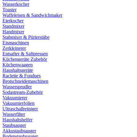
Wasserkocher
Toaster
Waffeleisen & Sandwichmaker
Eierkocher
Standmixer
Handmixer
Stabmixer & Pürierstäbe
Eismaschinen
Zerkleinerer
Entsafter & Saftpressen
Küchengeräte Zubehör
Küchenwaagen
Haushaltsgeräte
Raclette & Fondues
Brotschneidemaschinen
Wassersprudler
Sodastream-Zubehör
Vakuumierer
Vakuumierfolien
Ultraschallreiniger
Wasserfilter
Haushaltshelfer
Staubsauger
Akkustaubsauger
Bodenstaubsauger