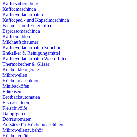
Kaffeezubereitung
Kaffeemaschinen
Kaffeevollautomaten
Kaffeepad - und Kapselmaschinen
Bohnen - und Filterkaffee
Espressomaschinen
Kaffeemühlen
Milchaufschäumer
Kaffeevollautomaten Zubehör
Entkalker & Reinigungsmittel
Kaffeevollautomaten Wasserfilter
Thermobecher & Gläser
Küchenkleingeräte
Mikrowellen
Küchenmaschinen
Minibacköfen
Fritteusen
Brotbackautomaten
Eismaschinen
Fleischwölfe
Dampfgarer
Dörrautomaten
Aufsätze für Küchenmaschinen
Mikrowellenzubehör
Küchengeräte