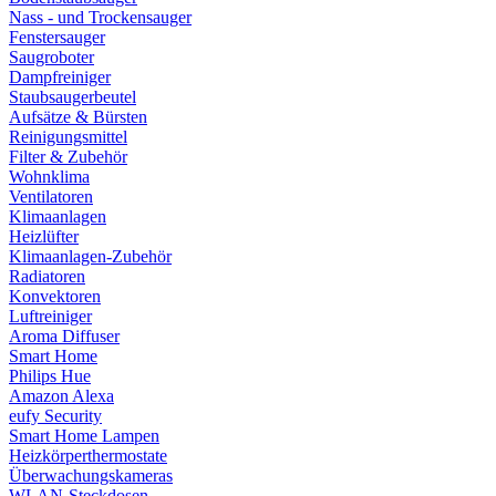
Nass - und Trockensauger
Fenstersauger
Saugroboter
Dampfreiniger
Staubsaugerbeutel
Aufsätze & Bürsten
Reinigungsmittel
Filter & Zubehör
Wohnklima
Ventilatoren
Klimaanlagen
Heizlüfter
Klimaanlagen-Zubehör
Radiatoren
Konvektoren
Luftreiniger
Aroma Diffuser
Smart Home
Philips Hue
Amazon Alexa
eufy Security
Smart Home Lampen
Heizkörperthermostate
Überwachungskameras
WLAN-Steckdosen