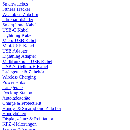
Smartwatches
Fitness Tracker
Wearables-Zubehör
Uhrenarmbänder
Smartphone Kabel
USB-C Kabel
Lightning Kabel
Micro-USB Kabel
Mini-USB Kabel
USB Adapter
Lightning Adapter
Multifunktions-USB Kabel
USB-3.0 Micro-B Kabel
Ladegeräte & Zubehör
Wireless Charging
Powerbanks
Ladegeräte
Docking Station
Autoladegeräte
Charge & Protect Kit
Handy- & Smartphone-Zubehör
Handyhüllen
Displayschutz & Reinigung
KFZ -Halterungen
Tracker & Zubehör