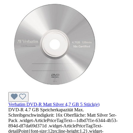
Verbatim DVD-R Matt Silver 4,7 GB 5 Stück(e)
DVD-R 4.7 GB Speicherkapazität Max.
Schreibgeschwindigkeit: 16x Oberfläche: Matt Silver 5er-
Pack .widget-ArticlePriceTagText---1dbd7f1e-6344-4b53-
894d-df7da69d371d .widget-ArticlePriceTagText-
detailPoint{font-size:12px;line-height:1.2}.widget-