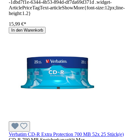
-1dbd7f1e-6344-4b53-894d-df7da69d371d .widget-
ArticlePriceTagText-articleShowMore{font-size:12px;line-
height:1.2}
15,99 €*
In den Warenkorb
Verbatim CD-R Extra Protection 700 MB 52x 25 Stück(e)
CD-R 700 MB Speicherkapazität Max.