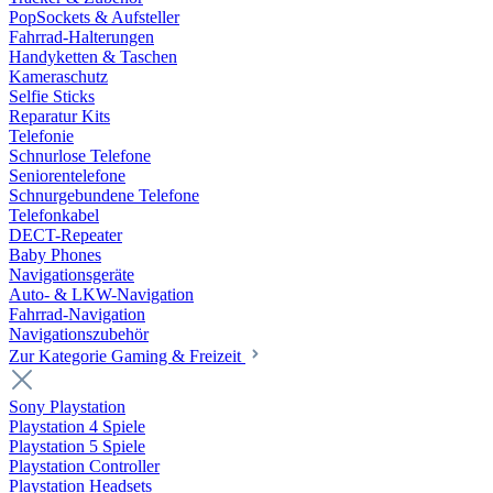
PopSockets & Aufsteller
Fahrrad-Halterungen
Handyketten & Taschen
Kameraschutz
Selfie Sticks
Reparatur Kits
Telefonie
Schnurlose Telefone
Seniorentelefone
Schnurgebundene Telefone
Telefonkabel
DECT-Repeater
Baby Phones
Navigationsgeräte
Auto- & LKW-Navigation
Fahrrad-Navigation
Navigationszubehör
Zur Kategorie Gaming & Freizeit
Sony Playstation
Playstation 4 Spiele
Playstation 5 Spiele
Playstation Controller
Playstation Headsets