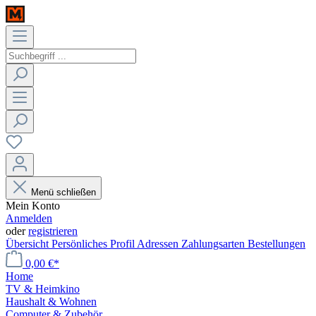
Menü schließen
Mein Konto
Anmelden
oder
registrieren
Übersicht
Persönliches Profil
Adressen
Zahlungsarten
Bestellungen
0,00 €*
Home
TV & Heimkino
Haushalt & Wohnen
Computer & Zubehör