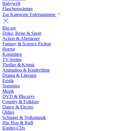
Babywelt
Flaschenwärmer
Zur Kategorie Entertainment
Blu-ray
Doku, Reise & Sport
Action & Abenteuer
Fantasy & Science Fiction
Horror
Komödien
TV-Serien
Thriller & Krimis
Animation & Kinderfilme
Drama & Literatur
Erotik
Sonstiges
Musik
DVD & Blu-rays
Country & Folklore
Dance & Electro
Oldies
Schlager & Volksmusik
Hip Hop & RnB
Kinder-CDs