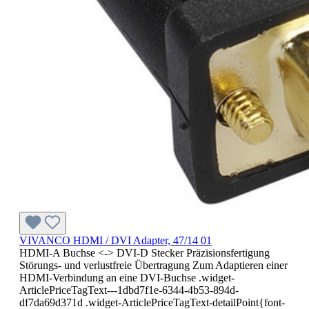
VIVANCO HDMI / DVI Adapter, 47/14 01
HDMI-A Buchse <-> DVI-D Stecker Präzisionsfertigung
Störungs- und verlustfreie Übertragung Zum Adaptieren einer
HDMI-Verbindung an eine DVI-Buchse .widget-
ArticlePriceTagText---1dbd7f1e-6344-4b53-894d-
df7da69d371d .widget-ArticlePriceTagText-detailPoint{font-