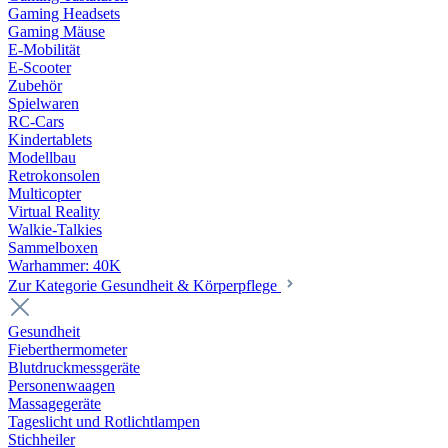
Gaming Headsets
Gaming Mäuse
E-Mobilität
E-Scooter
Zubehör
Spielwaren
RC-Cars
Kindertablets
Modellbau
Retrokonsolen
Multicopter
Virtual Reality
Walkie-Talkies
Sammelboxen
Warhammer: 40K
Zur Kategorie Gesundheit & Körperpflege
Gesundheit
Fieberthermometer
Blutdruckmessgeräte
Personenwaagen
Massagegeräte
Tageslicht und Rotlichtlampen
Stichheiler