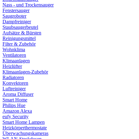
Nass - und Trockensauger
Fenstersauger
Saugroboter
Dampfreiniger
Staubsaugerbeutel
Aufsätze & Bürsten
Reinigungsmittel
Filter & Zubehör
Wohnklima
Ventilatoren
Klimaanlagen
Heizlüfter
Klimaanlagen-Zubehör
Radiatoren
Konvektoren
Luftreiniger
Aroma Diffuser
Smart Home
Philips Hue
Amazon Alexa
eufy Security
Smart Home Lampen
Heizkörperthermostate
Überwachungskameras
WLAN-Steckdosen