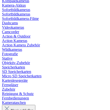
Kompaktkameras
Kamera-Akkus
Sofortbildkameras
Sofortbildkameras
Sofortbildkamera-Filme
Dashcams
Videokameras
Camcorder
Action & Outdoor
Action Kameras
Action Kamera Zubehör
Wildkameras
Fotografie
Stative
Objektiv-Zubehör
Speicherkarten
SD Speicherkarten
Micro SD Speicherkarten
Kartenlesegeräte
Ferngläser
Zubehör
Reinigung & Schutz
Fernbedienungen
Kamerataschen