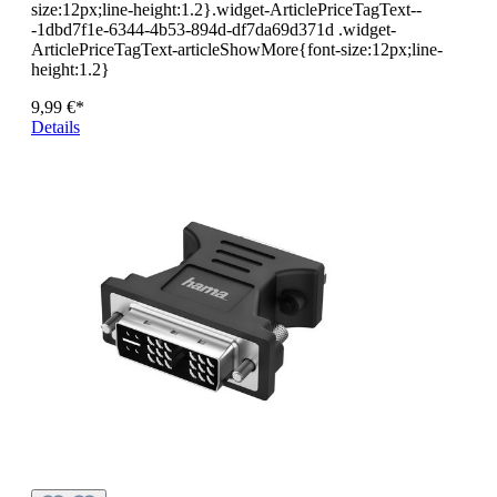
size:12px;line-height:1.2}.widget-ArticlePriceTagText--
-1dbd7f1e-6344-4b53-894d-df7da69d371d .widget-
ArticlePriceTagText-articleShowMore{font-size:12px;line-
height:1.2}
9,99 €*
Details