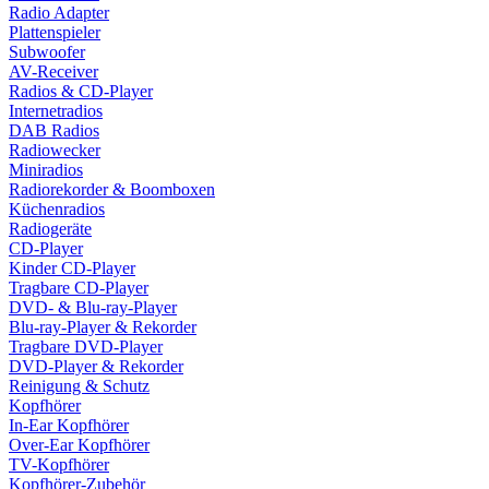
Radio Adapter
Plattenspieler
Subwoofer
AV-Receiver
Radios & CD-Player
Internetradios
DAB Radios
Radiowecker
Miniradios
Radiorekorder & Boomboxen
Küchenradios
Radiogeräte
CD-Player
Kinder CD-Player
Tragbare CD-Player
DVD- & Blu-ray-Player
Blu-ray-Player & Rekorder
Tragbare DVD-Player
DVD-Player & Rekorder
Reinigung & Schutz
Kopfhörer
In-Ear Kopfhörer
Over-Ear Kopfhörer
TV-Kopfhörer
Kopfhörer-Zubehör