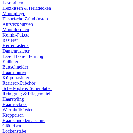
Lesebrillen
Heizkissen & Heizdecken
Mundpflege
Elektrische Zahnbürsten
Aufsteckbürsten
Mundduschen
Kombi-Pakete
Rasierer
Herrenrasierer
Damenrasierer
Laser Haarentfernung
Epilierer
Bartschneider
Haartrimmer
Körperrasierer
Rasierer-Zubehör
Scherköpfe & Scherblätter
Reinigung & Pflegemittel
Haarstyling
Haartrockner
Warmluftbürsten
Kreppeisen
Haarschneidemaschine
Glätteisen
Lockenstäbe