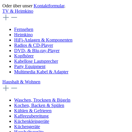
Oder über unser
Kontaktformular
.
TV & Heimkino
Fernsehen
Heimkino
HiFi-Anlagen & Komponenten
Radios & CD-Player
DVD- & Blu-ray-Player
Kopfhörer
Kabellose Lautsprecher
Party Equipment
Multimedia Kabel & Adapter
Haushalt & Wohnen
Waschen, Trocknen & Bügeln
Kochen, Backen & Spülen
Kühlen & Gefrieren
Kaffeezubereitung
Küchenkleingeräte
Küchengeräte
Haushaltsgeräte