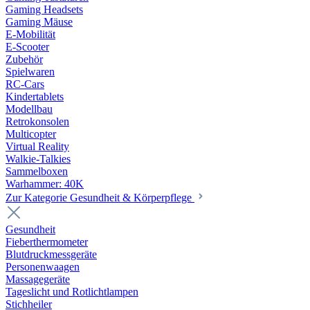
Gaming Headsets
Gaming Mäuse
E-Mobilität
E-Scooter
Zubehör
Spielwaren
RC-Cars
Kindertablets
Modellbau
Retrokonsolen
Multicopter
Virtual Reality
Walkie-Talkies
Sammelboxen
Warhammer: 40K
Zur Kategorie Gesundheit & Körperpflege
Gesundheit
Fieberthermometer
Blutdruckmessgeräte
Personenwaagen
Massagegeräte
Tageslicht und Rotlichtlampen
Stichheiler