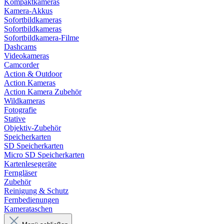
Kompaktkameras
Kamera-Akkus
Sofortbildkameras
Sofortbildkameras
Sofortbildkamera-Filme
Dashcams
Videokameras
Camcorder
Action & Outdoor
Action Kameras
Action Kamera Zubehör
Wildkameras
Fotografie
Stative
Objektiv-Zubehör
Speicherkarten
SD Speicherkarten
Micro SD Speicherkarten
Kartenlesegeräte
Ferngläser
Zubehör
Reinigung & Schutz
Fernbedienungen
Kamerataschen