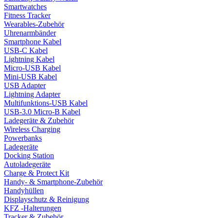
Smartwatches
Fitness Tracker
Wearables-Zubehör
Uhrenarmbänder
Smartphone Kabel
USB-C Kabel
Lightning Kabel
Micro-USB Kabel
Mini-USB Kabel
USB Adapter
Lightning Adapter
Multifunktions-USB Kabel
USB-3.0 Micro-B Kabel
Ladegeräte & Zubehör
Wireless Charging
Powerbanks
Ladegeräte
Docking Station
Autoladegeräte
Charge & Protect Kit
Handy- & Smartphone-Zubehör
Handyhüllen
Displayschutz & Reinigung
KFZ -Halterungen
Tracker & Zubehör