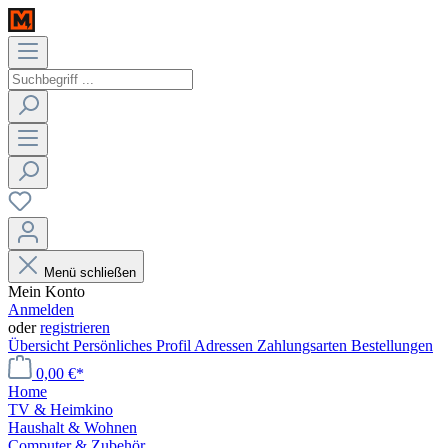
Menü schließen
Mein Konto
Anmelden
oder
registrieren
Übersicht
Persönliches Profil
Adressen
Zahlungsarten
Bestellungen
0,00 €*
Home
TV & Heimkino
Haushalt & Wohnen
Computer & Zubehör