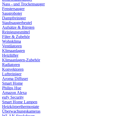
Nass - und Trockensauger
Fenstersauger
Saugroboter
Dampfreiniger
Staubsaugerbeutel
Aufsätze & Bürsten
Reinigungsmittel
Filter & Zubehör
Wohnklima
Ventilatoren
Klimaanlagen
Heizlüfter
Klimaanlagen-Zubehör
Radiatoren
Konvektoren
Luftreiniger
Aroma Diffuser
Smart Home
Philips Hue
Amazon Alexa
eufy Security
Smart Home Lampen
Heizkörperthermostate
Überwachungskameras
WLAN-Steckdosen