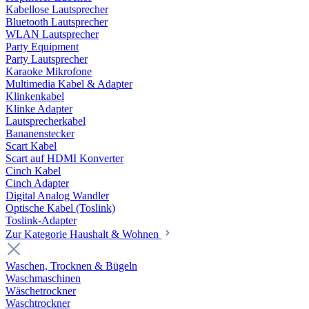
Kabellose Lautsprecher
Bluetooth Lautsprecher
WLAN Lautsprecher
Party Equipment
Party Lautsprecher
Karaoke Mikrofone
Multimedia Kabel & Adapter
Klinkenkabel
Klinke Adapter
Lautsprecherkabel
Bananenstecker
Scart Kabel
Scart auf HDMI Konverter
Cinch Kabel
Cinch Adapter
Digital Analog Wandler
Optische Kabel (Toslink)
Toslink-Adapter
Zur Kategorie Haushalt & Wohnen
Waschen, Trocknen & Bügeln
Waschmaschinen
Wäschetrockner
Waschtrockner