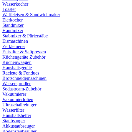
Wasserkocher
Toaster
Waffeleisen & Sandwichmaker
Eierkocher
Standmixer
Handmixer
Stabmixer & Pürierstäbe
Eismaschinen
Zerkleinerer
Entsafter & Saftpressen
Küchengeräte Zubehör
Küchenwaagen
Haushaltsgeräte
Raclette & Fondues
Brotschneidemaschinen
Wassersprudler
Sodastream-Zubehör
Vakuumierer
Vakuumierfolien
Ultraschallreiniger
Wasserfilter
Haushaltshelfer
Staubsauger
Akkustaubsauger
Bodenstaubsauger