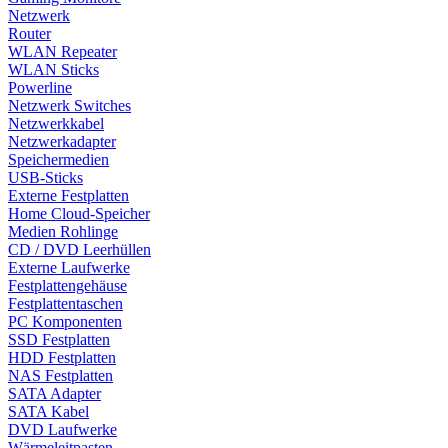
Netzwerk
Router
WLAN Repeater
WLAN Sticks
Powerline
Netzwerk Switches
Netzwerkkabel
Netzwerkadapter
Speichermedien
USB-Sticks
Externe Festplatten
Home Cloud-Speicher
Medien Rohlinge
CD / DVD Leerhüllen
Externe Laufwerke
Festplattengehäuse
Festplattentaschen
PC Komponenten
SSD Festplatten
HDD Festplatten
NAS Festplatten
SATA Adapter
SATA Kabel
DVD Laufwerke
Wärmeleitpasten