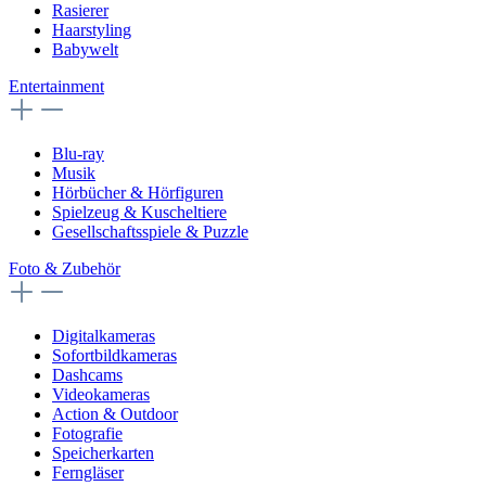
Rasierer
Haarstyling
Babywelt
Entertainment
Blu-ray
Musik
Hörbücher & Hörfiguren
Spielzeug & Kuscheltiere
Gesellschaftsspiele & Puzzle
Foto & Zubehör
Digitalkameras
Sofortbildkameras
Dashcams
Videokameras
Action & Outdoor
Fotografie
Speicherkarten
Ferngläser