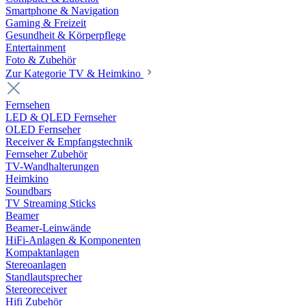
Smartphone & Navigation
Gaming & Freizeit
Gesundheit & Körperpflege
Entertainment
Foto & Zubehör
Zur Kategorie TV & Heimkino
Fernsehen
LED & QLED Fernseher
OLED Fernseher
Receiver & Empfangstechnik
Fernseher Zubehör
TV-Wandhalterungen
Heimkino
Soundbars
TV Streaming Sticks
Beamer
Beamer-Leinwände
HiFi-Anlagen & Komponenten
Kompaktanlagen
Stereoanlagen
Standlautsprecher
Stereoreceiver
Hifi Zubehör