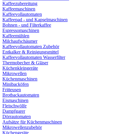
Kaffeezubereitung
Kaffeemaschinen
Kaffeevollautomaten
Kaffeepad - und Kapselmaschinen
Bohnen - und Filterkaffee
Espressomaschinen
Kaffeemühlen
Milchaufschäumer
Kaffeevollautomaten Zubehör
Entkalker & Reinigungsmittel
Kaffeevollautomaten Wasserfilter
Thermobecher & Gläser
Küchenkleingeräte
Mikrowellen
Küchenmaschinen
Minibacköfen
Fritteusen
Brotbackautomaten
Eismaschinen
Fleischwölfe
Dampfgarer
Dörrautomaten
Aufsätze für Küchenmaschinen
Mikrowellenzubehör
Küchengeräte