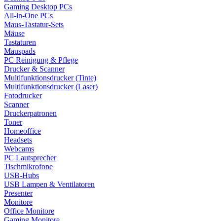
Gaming Desktop PCs
All-in-One PCs
Maus-Tastatur-Sets
Mäuse
Tastaturen
Mauspads
PC Reinigung & Pflege
Drucker & Scanner
Multifunktionsdrucker (Tinte)
Multifunktionsdrucker (Laser)
Fotodrucker
Scanner
Druckerpatronen
Toner
Homeoffice
Headsets
Webcams
PC Lautsprecher
Tischmikrofone
USB-Hubs
USB Lampen & Ventilatoren
Presenter
Monitore
Office Monitore
Gaming Monitore