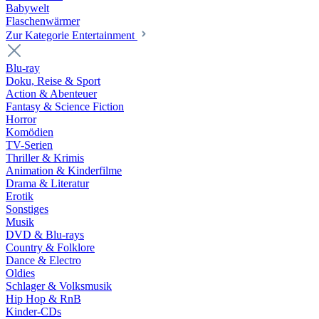
Babywelt
Flaschenwärmer
Zur Kategorie Entertainment
Blu-ray
Doku, Reise & Sport
Action & Abenteuer
Fantasy & Science Fiction
Horror
Komödien
TV-Serien
Thriller & Krimis
Animation & Kinderfilme
Drama & Literatur
Erotik
Sonstiges
Musik
DVD & Blu-rays
Country & Folklore
Dance & Electro
Oldies
Schlager & Volksmusik
Hip Hop & RnB
Kinder-CDs