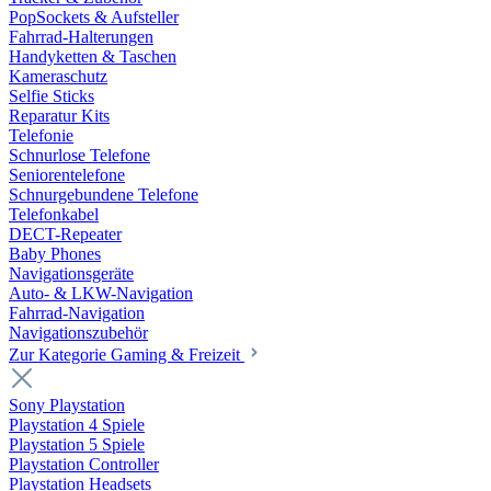
PopSockets & Aufsteller
Fahrrad-Halterungen
Handyketten & Taschen
Kameraschutz
Selfie Sticks
Reparatur Kits
Telefonie
Schnurlose Telefone
Seniorentelefone
Schnurgebundene Telefone
Telefonkabel
DECT-Repeater
Baby Phones
Navigationsgeräte
Auto- & LKW-Navigation
Fahrrad-Navigation
Navigationszubehör
Zur Kategorie Gaming & Freizeit
Sony Playstation
Playstation 4 Spiele
Playstation 5 Spiele
Playstation Controller
Playstation Headsets