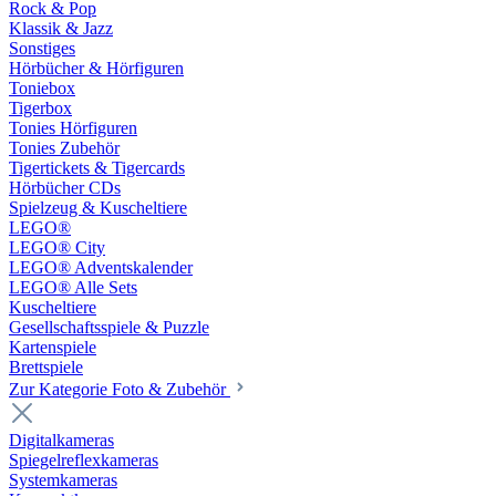
Rock & Pop
Klassik & Jazz
Sonstiges
Hörbücher & Hörfiguren
Toniebox
Tigerbox
Tonies Hörfiguren
Tonies Zubehör
Tigertickets & Tigercards
Hörbücher CDs
Spielzeug & Kuscheltiere
LEGO®
LEGO® City
LEGO® Adventskalender
LEGO® Alle Sets
Kuscheltiere
Gesellschaftsspiele & Puzzle
Kartenspiele
Brettspiele
Zur Kategorie Foto & Zubehör
Digitalkameras
Spiegelreflexkameras
Systemkameras