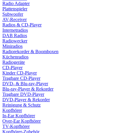
Radio Adapter
Plattenspieler
Subwoofer
AV-Receiver
Radios & CD-Player
Internetradios
DAB Radios
Radiowecker
Miniradios
Radiorekorder & Boomboxen
Küchenradios
Radiogeräte
CD-Player
Kinder CD-Player
Tragbare CD-Player
DVD- & Blu-ray-Player
Blu-ray-Player & Rekorder
Tragbare DVD-Player
DVD-Player & Rekorder
Reinigung & Schutz
Kopfhörer
In-Ear Kopfhörer
Over-Ear Kopfhörer
TV-Kopfhörer
Kopfhörer-Zubehör