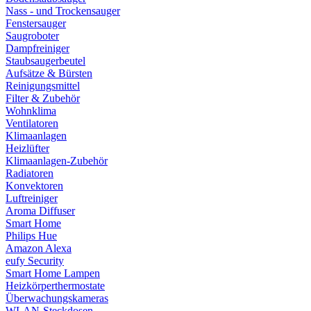
Nass - und Trockensauger
Fenstersauger
Saugroboter
Dampfreiniger
Staubsaugerbeutel
Aufsätze & Bürsten
Reinigungsmittel
Filter & Zubehör
Wohnklima
Ventilatoren
Klimaanlagen
Heizlüfter
Klimaanlagen-Zubehör
Radiatoren
Konvektoren
Luftreiniger
Aroma Diffuser
Smart Home
Philips Hue
Amazon Alexa
eufy Security
Smart Home Lampen
Heizkörperthermostate
Überwachungskameras
WLAN-Steckdosen