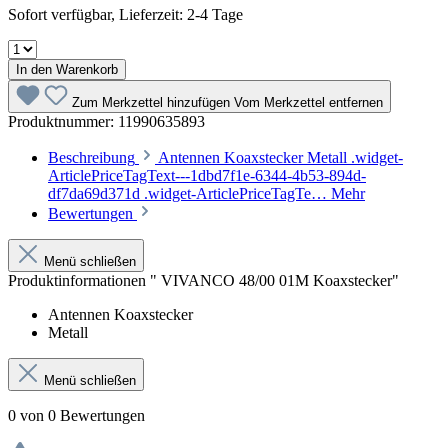
Sofort verfügbar, Lieferzeit: 2-4 Tage
In den Warenkorb
Zum Merkzettel hinzufügen
Vom Merkzettel entfernen
Produktnummer:
11990635893
Beschreibung
Antennen Koaxstecker Metall .widget-
ArticlePriceTagText---1dbd7f1e-6344-4b53-894d-
df7da69d371d .widget-ArticlePriceTagTe…
Mehr
Bewertungen
Menü schließen
Produktinformationen " VIVANCO 48/00 01M Koaxstecker"
Antennen Koaxstecker
Metall
Menü schließen
0 von 0 Bewertungen