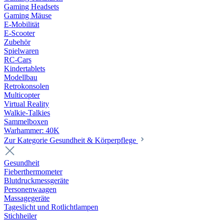
Gaming Headsets
Gaming Mäuse
E-Mobilität
E-Scooter
Zubehör
Spielwaren
RC-Cars
Kindertablets
Modellbau
Retrokonsolen
Multicopter
Virtual Reality
Walkie-Talkies
Sammelboxen
Warhammer: 40K
Zur Kategorie Gesundheit & Körperpflege
Gesundheit
Fieberthermometer
Blutdruckmessgeräte
Personenwaagen
Massagegeräte
Tageslicht und Rotlichtlampen
Stichheiler