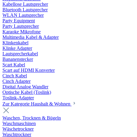
Kabellose Lautsprecher
Bluetooth Lautsprecher
WLAN Lautsprecher
Party Equipment
Party Lautsprecher
Karaoke Mikrofone
Multimedia Kabel & Adapter
Klinkenkabel
Klinke Adapter
Lautsprecherkabel
Bananenstecker
Scart Kabel
Scart auf HDMI Konverter
Cinch Kabel
Cinch Adapter
Digital Analog Wandler
Optische Kabel (Toslink)
Toslink-Adapter
Zur Kategorie Haushalt & Wohnen
Waschen, Trocknen & Bügeln
Waschmaschinen
Wäschetrockner
Waschtrockner