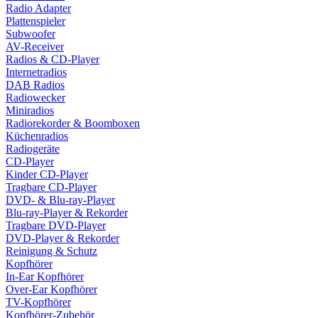
Radio Adapter
Plattenspieler
Subwoofer
AV-Receiver
Radios & CD-Player
Internetradios
DAB Radios
Radiowecker
Miniradios
Radiorekorder & Boomboxen
Küchenradios
Radiogeräte
CD-Player
Kinder CD-Player
Tragbare CD-Player
DVD- & Blu-ray-Player
Blu-ray-Player & Rekorder
Tragbare DVD-Player
DVD-Player & Rekorder
Reinigung & Schutz
Kopfhörer
In-Ear Kopfhörer
Over-Ear Kopfhörer
TV-Kopfhörer
Kopfhörer-Zubehör