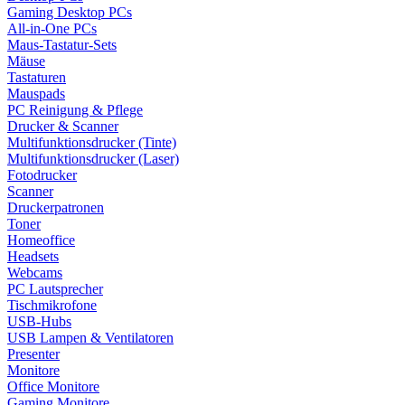
Gaming Desktop PCs
All-in-One PCs
Maus-Tastatur-Sets
Mäuse
Tastaturen
Mauspads
PC Reinigung & Pflege
Drucker & Scanner
Multifunktionsdrucker (Tinte)
Multifunktionsdrucker (Laser)
Fotodrucker
Scanner
Druckerpatronen
Toner
Homeoffice
Headsets
Webcams
PC Lautsprecher
Tischmikrofone
USB-Hubs
USB Lampen & Ventilatoren
Presenter
Monitore
Office Monitore
Gaming Monitore