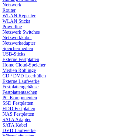
Netzwerk
Router
WLAN Repeater
WLAN Sticks
Powerline
Netzwerk Switches
Netzwerkkabel
Netzwerkadapter
Speichermedien
USB-Sticks
Externe Festplatten
Home Cloud-Speicher
Medien Rohlinge
CD / DVD Leerhüllen
Externe Laufwerke
Festplattengehäuse
Festplattentaschen
PC Komponenten
SSD Festplatten
HDD Festplatten
NAS Festplatten
SATA Adapter
SATA Kabel
DVD Laufwerke
Wärmeleitpasten