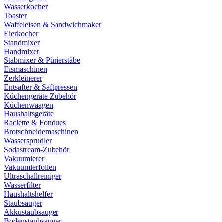
Wasserkocher
Toaster
Waffeleisen & Sandwichmaker
Eierkocher
Standmixer
Handmixer
Stabmixer & Pürierstäbe
Eismaschinen
Zerkleinerer
Entsafter & Saftpressen
Küchengeräte Zubehör
Küchenwaagen
Haushaltsgeräte
Raclette & Fondues
Brotschneidemaschinen
Wassersprudler
Sodastream-Zubehör
Vakuumierer
Vakuumierfolien
Ultraschallreiniger
Wasserfilter
Haushaltshelfer
Staubsauger
Akkustaubsauger
Bodenstaubsauger