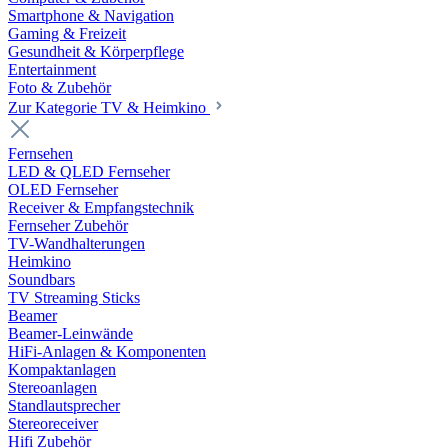
Smartphone & Navigation
Gaming & Freizeit
Gesundheit & Körperpflege
Entertainment
Foto & Zubehör
Zur Kategorie TV & Heimkino
Fernsehen
LED & QLED Fernseher
OLED Fernseher
Receiver & Empfangstechnik
Fernseher Zubehör
TV-Wandhalterungen
Heimkino
Soundbars
TV Streaming Sticks
Beamer
Beamer-Leinwände
HiFi-Anlagen & Komponenten
Kompaktanlagen
Stereoanlagen
Standlautsprecher
Stereoreceiver
Hifi Zubehör