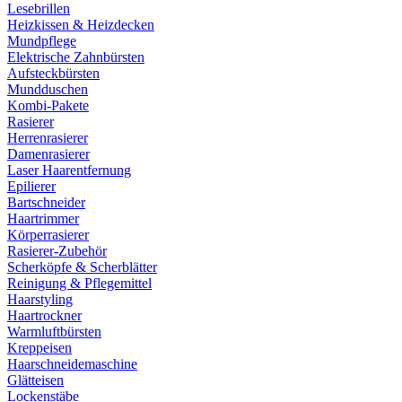
Lesebrillen
Heizkissen & Heizdecken
Mundpflege
Elektrische Zahnbürsten
Aufsteckbürsten
Mundduschen
Kombi-Pakete
Rasierer
Herrenrasierer
Damenrasierer
Laser Haarentfernung
Epilierer
Bartschneider
Haartrimmer
Körperrasierer
Rasierer-Zubehör
Scherköpfe & Scherblätter
Reinigung & Pflegemittel
Haarstyling
Haartrockner
Warmluftbürsten
Kreppeisen
Haarschneidemaschine
Glätteisen
Lockenstäbe