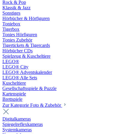
Rock & Pop
Klassik & Jazz
Sonstiges
Hörbücher & Hörfiguren
Toniebox
Tigerbox
Tonies Hörfiguren
Tonies Zubehör
Tigertickets & Tigercards
Hörbücher CDs
Spielzeug & Kuscheltiere
LEGO®
LEGO® City
LEGO® Adventskalender
LEGO® Alle Sets
Kuscheltiere
Gesellschaftsspiele & Puzzle
Kartenspiele
Brettspiele
Zur Kategorie Foto & Zubehör
Digitalkameras
Spiegelreflexkameras
Systemkameras