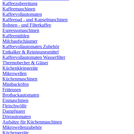
Kaffeezubereitung
Kaffeemaschinen
Kaffeevollautomaten
Kaffeepad - und Kapselmaschinen
Bohnen - und Filterkaffee
Espressomaschinen
Kaffeemühlen
Milchaufschäumer
Kaffeevollautomaten Zubehör
Entkalker & Reinigungsmittel
Kaffeevollautomaten Wasserfilter
Thermobecher & Gläser
Küchenkleingeräte
Mikrowellen
Küchenmaschinen
Minibacköfen
Fritteusen
Brotbackautomaten
Eismaschinen
Fleischwölfe
Dampfgarer
Dörrautomaten
Aufsätze für Küchenmaschinen
Mikrowellenzubehör
Küchengeräte