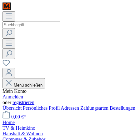
Menü schließen
Mein Konto
Anmelden
oder
registrieren
Übersicht
Persönliches Profil
Adressen
Zahlungsarten
Bestellungen
0,00 €*
Home
TV & Heimkino
Haushalt & Wohnen
Computer & Zubehör