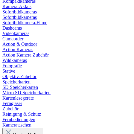
Kompaktkameras
Kamera-Akkus
Sofortbildkameras
Sofortbildkameras
Sofortbildkamera-Filme
Dashcams
Videokameras
Camcorder
Action & Outdoor
Action Kameras
Action Kamera Zubehör
Wildkameras
Fotografie
Stative
Objektiv-Zubehör
Speicherkarten
SD Speicherkarten
Micro SD Speicherkarten
Kartenlesegeräte
Ferngläser
Zubehör
Reinigung & Schutz
Fernbedienungen
Kamerataschen