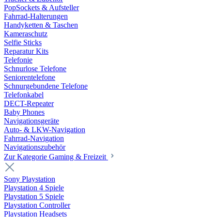
PopSockets & Aufsteller
Fahrrad-Halterungen
Handyketten & Taschen
Kameraschutz
Selfie Sticks
Reparatur Kits
Telefonie
Schnurlose Telefone
Seniorentelefone
Schnurgebundene Telefone
Telefonkabel
DECT-Repeater
Baby Phones
Navigationsgeräte
Auto- & LKW-Navigation
Fahrrad-Navigation
Navigationszubehör
Zur Kategorie Gaming & Freizeit
Sony Playstation
Playstation 4 Spiele
Playstation 5 Spiele
Playstation Controller
Playstation Headsets