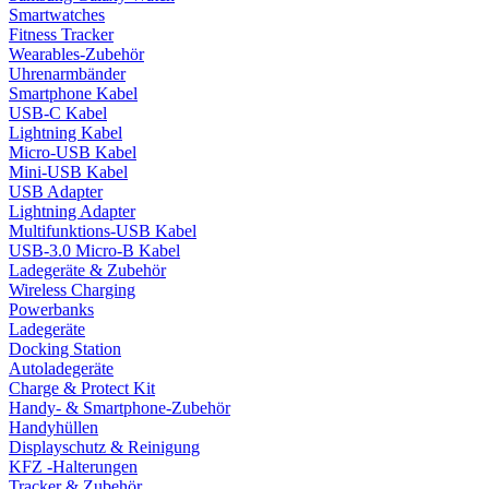
Smartwatches
Fitness Tracker
Wearables-Zubehör
Uhrenarmbänder
Smartphone Kabel
USB-C Kabel
Lightning Kabel
Micro-USB Kabel
Mini-USB Kabel
USB Adapter
Lightning Adapter
Multifunktions-USB Kabel
USB-3.0 Micro-B Kabel
Ladegeräte & Zubehör
Wireless Charging
Powerbanks
Ladegeräte
Docking Station
Autoladegeräte
Charge & Protect Kit
Handy- & Smartphone-Zubehör
Handyhüllen
Displayschutz & Reinigung
KFZ -Halterungen
Tracker & Zubehör