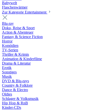
Babywelt
Flaschenwärmer
Zur Kategorie Entertainment
Blu-ray
Doku, Reise & Sport
Action & Abenteuer
Fantasy & Science Fiction
Horror
Komödien
TV-Serien
Thriller & Krimis
Animation & Kinderfilme
Drama & Literatur
Erotik
Sonstiges
Musik
DVD & Blu-rays
Country & Folklore
Dance & Electro
Oldies
Schlager & Volksmusik
Hip Hop & RnB
Kinder-CDs