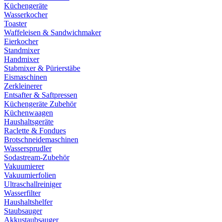
Küchengeräte
Wasserkocher
Toaster
Waffeleisen & Sandwichmaker
Eierkocher
Standmixer
Handmixer
Stabmixer & Pürierstäbe
Eismaschinen
Zerkleinerer
Entsafter & Saftpressen
Küchengeräte Zubehör
Küchenwaagen
Haushaltsgeräte
Raclette & Fondues
Brotschneidemaschinen
Wassersprudler
Sodastream-Zubehör
Vakuumierer
Vakuumierfolien
Ultraschallreiniger
Wasserfilter
Haushaltshelfer
Staubsauger
Akkustaubsauger