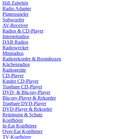
Hifi Zubehör
Radio Adapter
Plattenspieler
Subwoofer
AV-Receiver
Radios & CD-Player
Internetradios
DAB Radios
Radiowecker
Miniradios
Radiorekorder & Boomboxen
Küchenradios
Radiogeräte
CD-Player
Kinder CD-Player
Tragbare CD-Player
DVD- & Blu-ray-Player
Blu-ray-Player & Rekorder
Tragbare DVD-Player
DVD-Player & Rekorder
Reinigung & Schutz
Kopfhörer
In-Ear Kopfhörer
Over-Ear Kopfhörer
TV-Kopfhörer