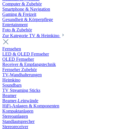
Computer & Zubehör
Smartphone & Navigation
Gaming & Freizeit
Gesundheit & Körperpflege
Entertainment
Foto & Zubehör
Zur Kategorie TV & Heimkino
Fernsehen
LED & QLED Fernseher
OLED Fernseher
Receiver & Empfangstechnik
Fernseher Zubehör
TV-Wandhalterungen
Heimkino
Soundbars
TV Streaming Sticks
Beamer
Beamer-Leinwände
HiFi-Anlagen & Komponenten
Kompaktanlagen
Stereoanlagen
Standlautsprecher
Stereoreceiver