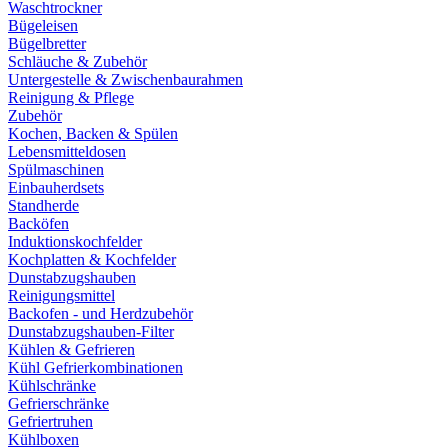
Waschtrockner
Bügeleisen
Bügelbretter
Schläuche & Zubehör
Untergestelle & Zwischenbaurahmen
Reinigung & Pflege
Zubehör
Kochen, Backen & Spülen
Lebensmitteldosen
Spülmaschinen
Einbauherdsets
Standherde
Backöfen
Induktionskochfelder
Kochplatten & Kochfelder
Dunstabzugshauben
Reinigungsmittel
Backofen - und Herdzubehör
Dunstabzugshauben-Filter
Kühlen & Gefrieren
Kühl Gefrierkombinationen
Kühlschränke
Gefrierschränke
Gefriertruhen
Kühlboxen