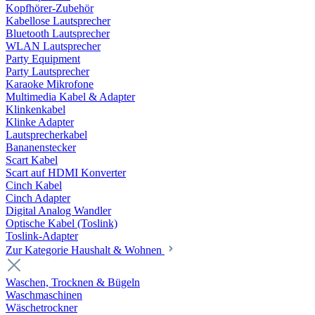
Kopfhörer-Zubehör
Kabellose Lautsprecher
Bluetooth Lautsprecher
WLAN Lautsprecher
Party Equipment
Party Lautsprecher
Karaoke Mikrofone
Multimedia Kabel & Adapter
Klinkenkabel
Klinke Adapter
Lautsprecherkabel
Bananenstecker
Scart Kabel
Scart auf HDMI Konverter
Cinch Kabel
Cinch Adapter
Digital Analog Wandler
Optische Kabel (Toslink)
Toslink-Adapter
Zur Kategorie Haushalt & Wohnen
Waschen, Trocknen & Bügeln
Waschmaschinen
Wäschetrockner