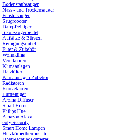
Bodenstaubsauger
Nass - und Trockensauger
Fenstersauger
Saugroboter
Dampfreiniger
Staubsaugerbeutel
Aufsätze & Bürsten
Reinigungsmittel
Filter & Zubehör
Wohnklima
Ventilatoren
Klimaanlagen
Heizlüfter
Klimaanlagen-Zubehör
Radiatoren
Konvektoren
Luftreiniger
Aroma Diffuser
Smart Home
Philips Hue
Amazon Alexa
eufy Security
Smart Home Lampen
Heizkörperthermostate
Überwachungskameras