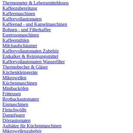
Thermometer & Lebensmitteldosen
Kaffeezubereitung
Kaffeemaschinen
Kaffeevollautomaten
Kaffeepad - und Kapselmaschinen
Bohnen - und Filterkaffee
Espressomaschinen
Kaffeemühlen
Milchaufschäumer
Kaffeevollautomaten Zubehör
Entkalker & Reinigungsmittel
Kaffeevollautomaten Wasserfilter
Thermobecher & Gläser
Küchenkleingeräte
Mikrowellen
Küchenmaschinen
Minibacköfen
Fritteusen
Brotbackautomaten
Eismaschinen
Fleischwölfe
Dampfgarer
Dörrautomaten
Aufsätze für Küchenmaschinen
Mikrowellenzubehör