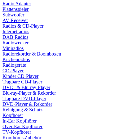
Radio Adapter
Plattenspieler
Subwoofer
AV-Receiver
Radios & CD-Player
Internetradios
DAB Radios
Radiowecker
Miniradios
Radiorekorder & Boomboxen
Küchenradios
Radiogeräte
CD-Player
Kinder CD-Player
Tragbare CD-Player
DVD- & Blu-ray-Player
Blu-ray-Player & Rekorder
Tragbare DVD-Player
DVD-Player & Rekorder
Reinigung & Schutz
Kopfhörer
In-Ear Kopfhörer
Over-Ear Kopfhörer
TV-Kopfhörer
Kopfhörer-Zubehör