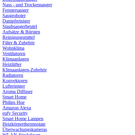
Nass - und Trockensauger
Fenstersauger
Saugroboter
Dampfreiniger
Staubsaugerbeutel
Aufsätze & Bürsten
Reinigungsmittel
Filter & Zubehör
Wohnklima
Ventilatoren
Klimaanlagen
Heizlüfter
Klimaanlagen-Zubehör
Radiatoren
Konvektoren
Luftreiniger
Aroma Diffuser
Smart Home
Philips Hue
Amazon Alexa
eufy Security
Smart Home Lampen
Heizkörperthermostate
Überwachungskameras
WLAN-Steckdosen