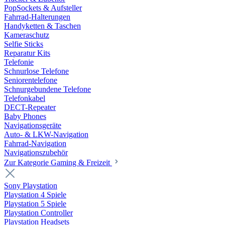
PopSockets & Aufsteller
Fahrrad-Halterungen
Handyketten & Taschen
Kameraschutz
Selfie Sticks
Reparatur Kits
Telefonie
Schnurlose Telefone
Seniorentelefone
Schnurgebundene Telefone
Telefonkabel
DECT-Repeater
Baby Phones
Navigationsgeräte
Auto- & LKW-Navigation
Fahrrad-Navigation
Navigationszubehör
Zur Kategorie Gaming & Freizeit
Sony Playstation
Playstation 4 Spiele
Playstation 5 Spiele
Playstation Controller
Playstation Headsets