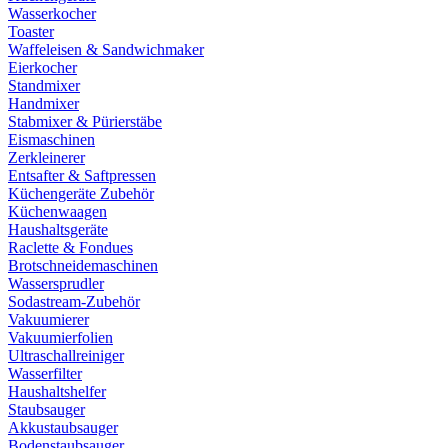
Wasserkocher
Toaster
Waffeleisen & Sandwichmaker
Eierkocher
Standmixer
Handmixer
Stabmixer & Pürierstäbe
Eismaschinen
Zerkleinerer
Entsafter & Saftpressen
Küchengeräte Zubehör
Küchenwaagen
Haushaltsgeräte
Raclette & Fondues
Brotschneidemaschinen
Wassersprudler
Sodastream-Zubehör
Vakuumierer
Vakuumierfolien
Ultraschallreiniger
Wasserfilter
Haushaltshelfer
Staubsauger
Akkustaubsauger
Bodenstaubsauger