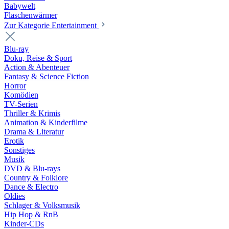
Babywelt
Flaschenwärmer
Zur Kategorie Entertainment
Blu-ray
Doku, Reise & Sport
Action & Abenteuer
Fantasy & Science Fiction
Horror
Komödien
TV-Serien
Thriller & Krimis
Animation & Kinderfilme
Drama & Literatur
Erotik
Sonstiges
Musik
DVD & Blu-rays
Country & Folklore
Dance & Electro
Oldies
Schlager & Volksmusik
Hip Hop & RnB
Kinder-CDs