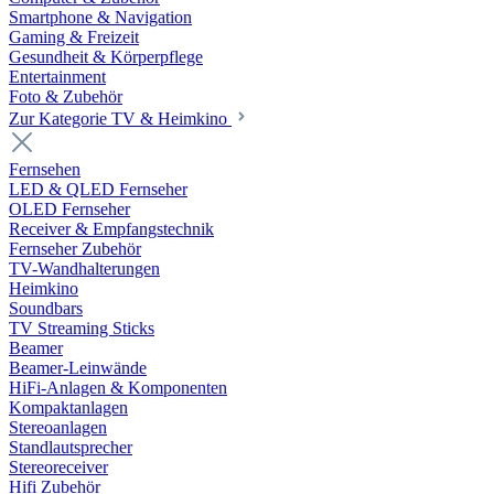
Smartphone & Navigation
Gaming & Freizeit
Gesundheit & Körperpflege
Entertainment
Foto & Zubehör
Zur Kategorie TV & Heimkino
Fernsehen
LED & QLED Fernseher
OLED Fernseher
Receiver & Empfangstechnik
Fernseher Zubehör
TV-Wandhalterungen
Heimkino
Soundbars
TV Streaming Sticks
Beamer
Beamer-Leinwände
HiFi-Anlagen & Komponenten
Kompaktanlagen
Stereoanlagen
Standlautsprecher
Stereoreceiver
Hifi Zubehör