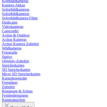
Kompaktkameras
Kamera-Akkus
Sofortbildkameras
Sofortbildkameras
Sofortbildkamera-Filme
Dashcams
Videokameras
Camcorder
Action & Outdoor
Action Kameras
Action Kamera Zubehör
Wildkameras
Fotografie
Stative
Objektiv-Zubehör
Speicherkarten
SD Speicherkarten
Micro SD Speicherkarten
Kartenlesegeräte
Ferngläser
Zubehör
Reinigung & Schutz
Fernbedienungen
Kamerataschen