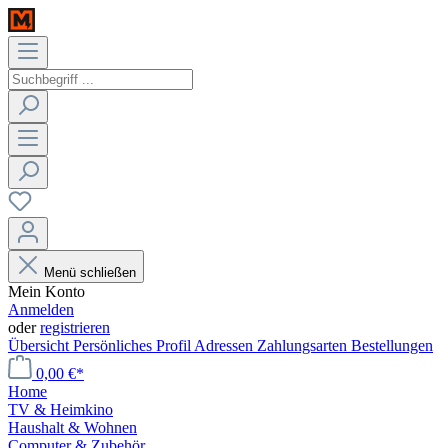
Menü schließen
Mein Konto
Anmelden
oder
registrieren
Übersicht
Persönliches Profil
Adressen
Zahlungsarten
Bestellungen
0,00 €*
Home
TV & Heimkino
Haushalt & Wohnen
Computer & Zubehör