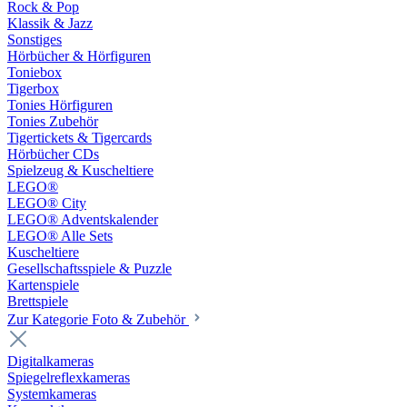
Rock & Pop
Klassik & Jazz
Sonstiges
Hörbücher & Hörfiguren
Toniebox
Tigerbox
Tonies Hörfiguren
Tonies Zubehör
Tigertickets & Tigercards
Hörbücher CDs
Spielzeug & Kuscheltiere
LEGO®
LEGO® City
LEGO® Adventskalender
LEGO® Alle Sets
Kuscheltiere
Gesellschaftsspiele & Puzzle
Kartenspiele
Brettspiele
Zur Kategorie Foto & Zubehör
Digitalkameras
Spiegelreflexkameras
Systemkameras