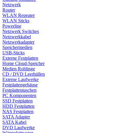
Netzwerk
Router
WLAN Repeater
WLAN Sticks
Powerline
Netzwerk Switches
Netzwerkkabel
Netzwerkadapter
Speichermedien
USB-Sticks
Externe Festplatten
Home Cloud-Speicher
Medien Rohlinge
CD / DVD Leerhüllen
Externe Laufwerke
Festplattengehäuse
Festplattentaschen
PC Komponenten
SSD Festplatten
HDD Festplatten
NAS Festplatten
SATA Adapter
SATA Kabel
DVD Laufwerke
Wärmeleitpasten