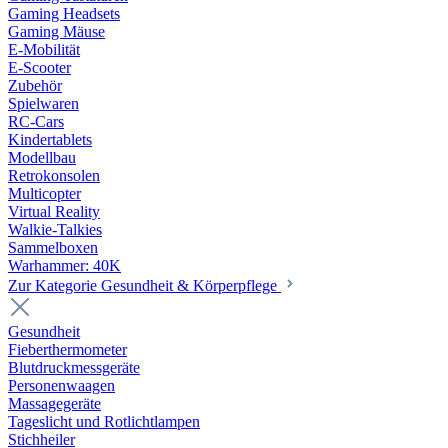
Gaming Headsets
Gaming Mäuse
E-Mobilität
E-Scooter
Zubehör
Spielwaren
RC-Cars
Kindertablets
Modellbau
Retrokonsolen
Multicopter
Virtual Reality
Walkie-Talkies
Sammelboxen
Warhammer: 40K
Zur Kategorie Gesundheit & Körperpflege
Gesundheit
Fieberthermometer
Blutdruckmessgeräte
Personenwaagen
Massagegeräte
Tageslicht und Rotlichtlampen
Stichheiler