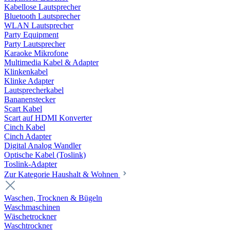
Kabellose Lautsprecher
Bluetooth Lautsprecher
WLAN Lautsprecher
Party Equipment
Party Lautsprecher
Karaoke Mikrofone
Multimedia Kabel & Adapter
Klinkenkabel
Klinke Adapter
Lautsprecherkabel
Bananenstecker
Scart Kabel
Scart auf HDMI Konverter
Cinch Kabel
Cinch Adapter
Digital Analog Wandler
Optische Kabel (Toslink)
Toslink-Adapter
Zur Kategorie Haushalt & Wohnen
Waschen, Trocknen & Bügeln
Waschmaschinen
Wäschetrockner
Waschtrockner