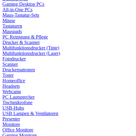
Gaming Desktop PCs
All-in-One PCs
Maus-Tastatur-Sets
Mäuse
Tastaturen
Mauspads
PC Reinigung & Pflege
Drucker & Scanner
Multifunktionsdrucker (Tinte)
Multifunktionsdrucker (Laser)
Fotodrucker
Scanner
Druckerpatronen
Toner
Homeoffice
Headsets
Webcams
PC Lautsprecher
Tischmikrofone
USB-Hubs
USB Lampen & Ventilatoren
Presenter
Monitore
Office Monitore
Gaming Monitore