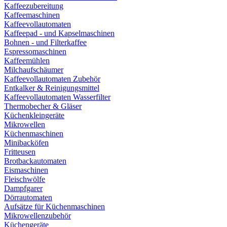
Kaffeezubereitung
Kaffeemaschinen
Kaffeevollautomaten
Kaffeepad - und Kapselmaschinen
Bohnen - und Filterkaffee
Espressomaschinen
Kaffeemühlen
Milchaufschäumer
Kaffeevollautomaten Zubehör
Entkalker & Reinigungsmittel
Kaffeevollautomaten Wasserfilter
Thermobecher & Gläser
Küchenkleingeräte
Mikrowellen
Küchenmaschinen
Minibacköfen
Fritteusen
Brotbackautomaten
Eismaschinen
Fleischwölfe
Dampfgarer
Dörrautomaten
Aufsätze für Küchenmaschinen
Mikrowellenzubehör
Küchengeräte