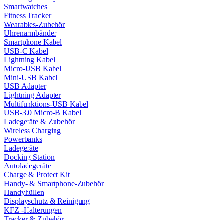
Smartwatches
Fitness Tracker
Wearables-Zubehör
Uhrenarmbänder
Smartphone Kabel
USB-C Kabel
Lightning Kabel
Micro-USB Kabel
Mini-USB Kabel
USB Adapter
Lightning Adapter
Multifunktions-USB Kabel
USB-3.0 Micro-B Kabel
Ladegeräte & Zubehör
Wireless Charging
Powerbanks
Ladegeräte
Docking Station
Autoladegeräte
Charge & Protect Kit
Handy- & Smartphone-Zubehör
Handyhüllen
Displayschutz & Reinigung
KFZ -Halterungen
Tracker & Zubehör