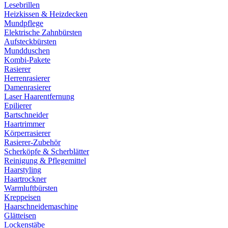
Lesebrillen
Heizkissen & Heizdecken
Mundpflege
Elektrische Zahnbürsten
Aufsteckbürsten
Mundduschen
Kombi-Pakete
Rasierer
Herrenrasierer
Damenrasierer
Laser Haarentfernung
Epilierer
Bartschneider
Haartrimmer
Körperrasierer
Rasierer-Zubehör
Scherköpfe & Scherblätter
Reinigung & Pflegemittel
Haarstyling
Haartrockner
Warmluftbürsten
Kreppeisen
Haarschneidemaschine
Glätteisen
Lockenstäbe