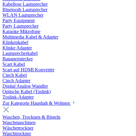
Kabellose Lautsprecher
Bluetooth Lautsprecher
WLAN Lautsprecher
Party Equipment
Party Lautsprecher
Karaoke Mikrofone
Multimedia Kabel & Adapter
Klinkenkabel
Klinke Adapter
Lautsprecherkabel
Bananenstecker
Scart Kabel
Scart auf HDMI Konverter
Cinch Kabel
Cinch Adapter
Digital Analog Wandler
Optische Kabel (Toslink)
Toslink-Adapter
Zur Kategorie Haushalt & Wohnen
Waschen, Trocknen & Bügeln
Waschmaschinen
Wäschetrockner
Waschtrockner