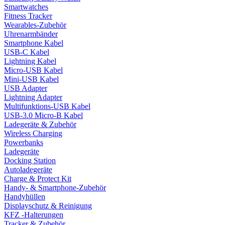
Smartwatches
Fitness Tracker
Wearables-Zubehör
Uhrenarmbänder
Smartphone Kabel
USB-C Kabel
Lightning Kabel
Micro-USB Kabel
Mini-USB Kabel
USB Adapter
Lightning Adapter
Multifunktions-USB Kabel
USB-3.0 Micro-B Kabel
Ladegeräte & Zubehör
Wireless Charging
Powerbanks
Ladegeräte
Docking Station
Autoladegeräte
Charge & Protect Kit
Handy- & Smartphone-Zubehör
Handyhüllen
Displayschutz & Reinigung
KFZ -Halterungen
Tracker & Zubehör