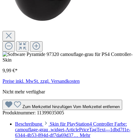
9,99 €*
Preise inkl. MwSt. zzgl. Versandkosten
Nicht mehr verfügbar
Zum Merkzettel hinzufügen
Vom Merkzettel entfernen
Produktnummer:
11399035005
Beschreibung
Skin für PlayStation4 Controller Farbe:
camouflage-grau .widget-ArticlePriceTagText---1dbd7f1e-
6344-4b53-894d-df7da69d37…
Mehr