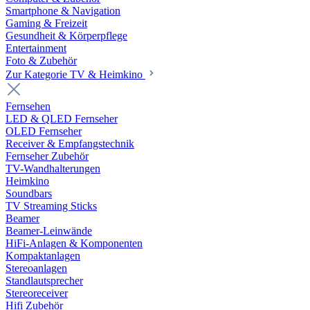
Smartphone & Navigation
Gaming & Freizeit
Gesundheit & Körperpflege
Entertainment
Foto & Zubehör
Zur Kategorie TV & Heimkino
Fernsehen
LED & QLED Fernseher
OLED Fernseher
Receiver & Empfangstechnik
Fernseher Zubehör
TV-Wandhalterungen
Heimkino
Soundbars
TV Streaming Sticks
Beamer
Beamer-Leinwände
HiFi-Anlagen & Komponenten
Kompaktanlagen
Stereoanlagen
Standlautsprecher
Stereoreceiver
Hifi Zubehör