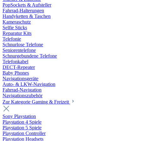
PopSockets & Aufsteller
Fahrrad-Halterungen
Handyketten & Taschen
Kameraschutz
Selfie Sticks
Reparatur Kits
Telefonie
Schnurlose Telefone
Seniorentelefone
Schnurgebundene Telefone
Telefonkabel
DECT-Repeater
Baby Phones
Navigationsgeräte
Auto- & LKW-Navigation
Fahrrad-Navigation
Navigationszubehör
Zur Kategorie Gaming & Freizeit
Sony Playstation
Playstation 4 Spiele
Playstation 5 Spiele
Playstation Controller
Playstation Headsets