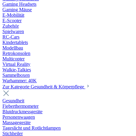
Gaming Headsets
Gaming Mäuse
E-Mobilität
E-Scooter
Zubehör
Spielwaren
RC-Cars
Kindertablets
Modellbau
Retrokonsolen
Multicopter
Virtual Reality
Walkie-Talkies
Sammelboxen
Warhammer: 40K
Zur Kategorie Gesundheit & Körperpflege
Gesundheit
Fieberthermometer
Blutdruckmessgeräte
Personenwaagen
Massagegeräte
Tageslicht und Rotlichtlampen
Stichheiler