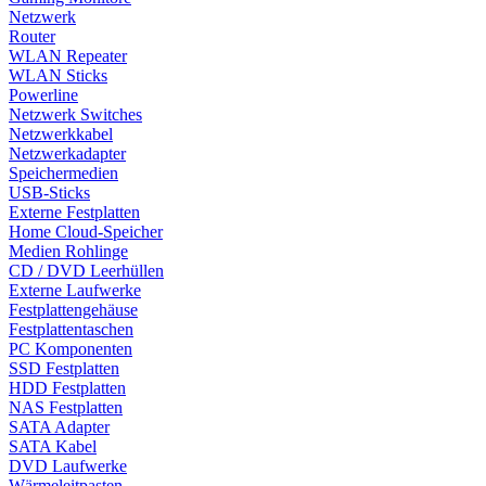
Netzwerk
Router
WLAN Repeater
WLAN Sticks
Powerline
Netzwerk Switches
Netzwerkkabel
Netzwerkadapter
Speichermedien
USB-Sticks
Externe Festplatten
Home Cloud-Speicher
Medien Rohlinge
CD / DVD Leerhüllen
Externe Laufwerke
Festplattengehäuse
Festplattentaschen
PC Komponenten
SSD Festplatten
HDD Festplatten
NAS Festplatten
SATA Adapter
SATA Kabel
DVD Laufwerke
Wärmeleitpasten