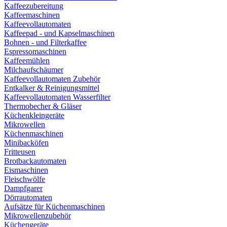
Kaffeezubereitung
Kaffeemaschinen
Kaffeevollautomaten
Kaffeepad - und Kapselmaschinen
Bohnen - und Filterkaffee
Espressomaschinen
Kaffeemühlen
Milchaufschäumer
Kaffeevollautomaten Zubehör
Entkalker & Reinigungsmittel
Kaffeevollautomaten Wasserfilter
Thermobecher & Gläser
Küchenkleingeräte
Mikrowellen
Küchenmaschinen
Minibacköfen
Fritteusen
Brotbackautomaten
Eismaschinen
Fleischwölfe
Dampfgarer
Dörrautomaten
Aufsätze für Küchenmaschinen
Mikrowellenzubehör
Küchengeräte