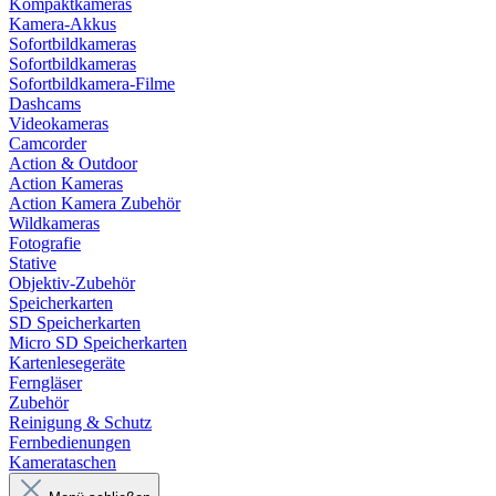
Kompaktkameras
Kamera-Akkus
Sofortbildkameras
Sofortbildkameras
Sofortbildkamera-Filme
Dashcams
Videokameras
Camcorder
Action & Outdoor
Action Kameras
Action Kamera Zubehör
Wildkameras
Fotografie
Stative
Objektiv-Zubehör
Speicherkarten
SD Speicherkarten
Micro SD Speicherkarten
Kartenlesegeräte
Ferngläser
Zubehör
Reinigung & Schutz
Fernbedienungen
Kamerataschen