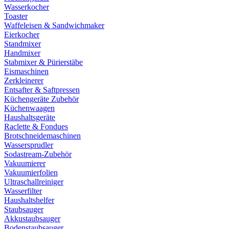
Wasserkocher
Toaster
Waffeleisen & Sandwichmaker
Eierkocher
Standmixer
Handmixer
Stabmixer & Pürierstäbe
Eismaschinen
Zerkleinerer
Entsafter & Saftpressen
Küchengeräte Zubehör
Küchenwaagen
Haushaltsgeräte
Raclette & Fondues
Brotschneidemaschinen
Wassersprudler
Sodastream-Zubehör
Vakuumierer
Vakuumierfolien
Ultraschallreiniger
Wasserfilter
Haushaltshelfer
Staubsauger
Akkustaubsauger
Bodenstaubsauger