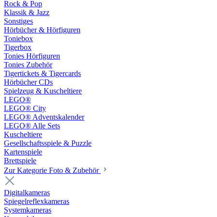
Rock & Pop
Klassik & Jazz
Sonstiges
Hörbücher & Hörfiguren
Toniebox
Tigerbox
Tonies Hörfiguren
Tonies Zubehör
Tigertickets & Tigercards
Hörbücher CDs
Spielzeug & Kuscheltiere
LEGO®
LEGO® City
LEGO® Adventskalender
LEGO® Alle Sets
Kuscheltiere
Gesellschaftsspiele & Puzzle
Kartenspiele
Brettspiele
Zur Kategorie Foto & Zubehör
Digitalkameras
Spiegelreflexkameras
Systemkameras