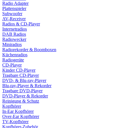
Radio Adapter
Plattenspieler
Subwoofer
AV-Receiver
Radios & CD-Player
Internetradios
DAB Radios
Radiowecker
Miniradios
Radiorekorder & Boomboxen
Küchenradios
Radiogeräte
CD-Player
Kinder CD-Player
Tragbare CD-Player
DVD- & Blu-ray-Player
Blu-ray-Player & Rekorder
Tragbare DVD-Player
DVD-Player & Rekorder
Reinigung & Schutz
Kopfhörer
In-Ear Kopfhörer
Over-Ear Kopfhörer
TV-Kopfhörer
Kopfhörer-Zubehör