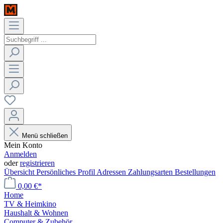
Menü schließen
Mein Konto
Anmelden
oder
registrieren
Übersicht
Persönliches Profil
Adressen
Zahlungsarten
Bestellungen
0,00 €*
Home
TV & Heimkino
Haushalt & Wohnen
Computer & Zubehör