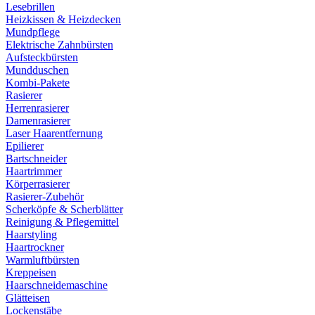
Lesebrillen
Heizkissen & Heizdecken
Mundpflege
Elektrische Zahnbürsten
Aufsteckbürsten
Mundduschen
Kombi-Pakete
Rasierer
Herrenrasierer
Damenrasierer
Laser Haarentfernung
Epilierer
Bartschneider
Haartrimmer
Körperrasierer
Rasierer-Zubehör
Scherköpfe & Scherblätter
Reinigung & Pflegemittel
Haarstyling
Haartrockner
Warmluftbürsten
Kreppeisen
Haarschneidemaschine
Glätteisen
Lockenstäbe