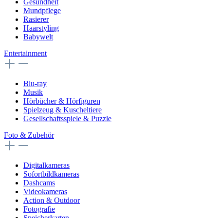
Gesundheit
Mundpflege
Rasierer
Haarstyling
Babywelt
Entertainment
Blu-ray
Musik
Hörbücher & Hörfiguren
Spielzeug & Kuscheltiere
Gesellschaftsspiele & Puzzle
Foto & Zubehör
Digitalkameras
Sofortbildkameras
Dashcams
Videokameras
Action & Outdoor
Fotografie
Speicherkarten