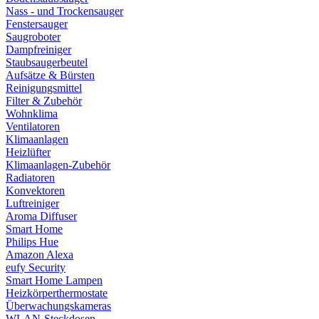
Nass - und Trockensauger
Fenstersauger
Saugroboter
Dampfreiniger
Staubsaugerbeutel
Aufsätze & Bürsten
Reinigungsmittel
Filter & Zubehör
Wohnklima
Ventilatoren
Klimaanlagen
Heizlüfter
Klimaanlagen-Zubehör
Radiatoren
Konvektoren
Luftreiniger
Aroma Diffuser
Smart Home
Philips Hue
Amazon Alexa
eufy Security
Smart Home Lampen
Heizkörperthermostate
Überwachungskameras
WLAN-Steckdosen