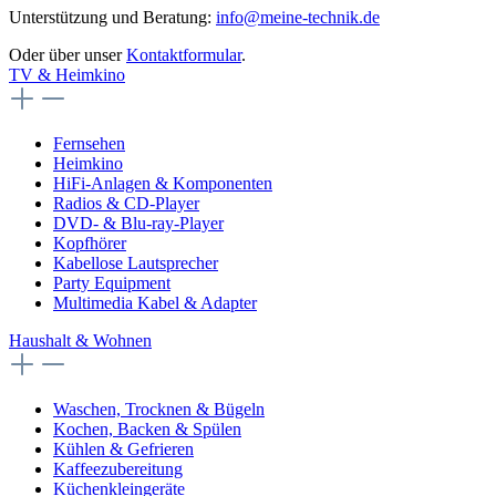
Unterstützung und Beratung:
info@meine-technik.de
Oder über unser
Kontaktformular
.
TV & Heimkino
Fernsehen
Heimkino
HiFi-Anlagen & Komponenten
Radios & CD-Player
DVD- & Blu-ray-Player
Kopfhörer
Kabellose Lautsprecher
Party Equipment
Multimedia Kabel & Adapter
Haushalt & Wohnen
Waschen, Trocknen & Bügeln
Kochen, Backen & Spülen
Kühlen & Gefrieren
Kaffeezubereitung
Küchenkleingeräte