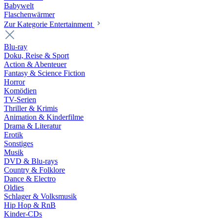
Babywelt
Flaschenwärmer
Zur Kategorie Entertainment
Blu-ray
Doku, Reise & Sport
Action & Abenteuer
Fantasy & Science Fiction
Horror
Komödien
TV-Serien
Thriller & Krimis
Animation & Kinderfilme
Drama & Literatur
Erotik
Sonstiges
Musik
DVD & Blu-rays
Country & Folklore
Dance & Electro
Oldies
Schlager & Volksmusik
Hip Hop & RnB
Kinder-CDs