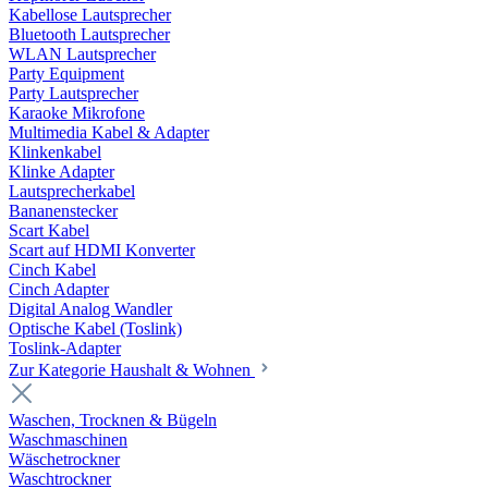
Kabellose Lautsprecher
Bluetooth Lautsprecher
WLAN Lautsprecher
Party Equipment
Party Lautsprecher
Karaoke Mikrofone
Multimedia Kabel & Adapter
Klinkenkabel
Klinke Adapter
Lautsprecherkabel
Bananenstecker
Scart Kabel
Scart auf HDMI Konverter
Cinch Kabel
Cinch Adapter
Digital Analog Wandler
Optische Kabel (Toslink)
Toslink-Adapter
Zur Kategorie Haushalt & Wohnen
Waschen, Trocknen & Bügeln
Waschmaschinen
Wäschetrockner
Waschtrockner