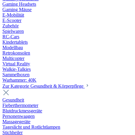
Gaming Headsets
Gaming Mäuse
E-Mobilität
E-Scooter
Zubehör
Spielwaren
RC-Cars
Kindertablets
Modellbau
Retrokonsolen
Multicopter
Virtual Reality
Walkie-Talkies
Sammelboxen
Warhammer: 40K
Zur Kategorie Gesundheit & Körperpflege
Gesundheit
Fieberthermometer
Blutdruckmessgeräte
Personenwaagen
Massagegeräte
Tageslicht und Rotlichtlampen
Stichheiler