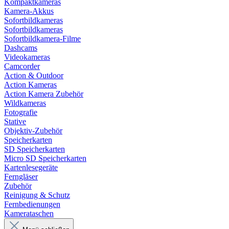
Kompaktkameras
Kamera-Akkus
Sofortbildkameras
Sofortbildkameras
Sofortbildkamera-Filme
Dashcams
Videokameras
Camcorder
Action & Outdoor
Action Kameras
Action Kamera Zubehör
Wildkameras
Fotografie
Stative
Objektiv-Zubehör
Speicherkarten
SD Speicherkarten
Micro SD Speicherkarten
Kartenlesegeräte
Ferngläser
Zubehör
Reinigung & Schutz
Fernbedienungen
Kamerataschen