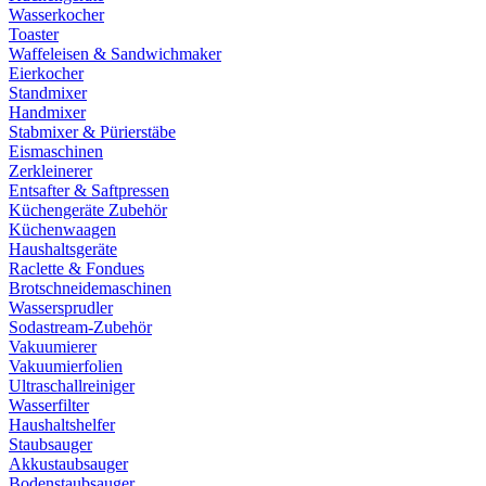
Wasserkocher
Toaster
Waffeleisen & Sandwichmaker
Eierkocher
Standmixer
Handmixer
Stabmixer & Pürierstäbe
Eismaschinen
Zerkleinerer
Entsafter & Saftpressen
Küchengeräte Zubehör
Küchenwaagen
Haushaltsgeräte
Raclette & Fondues
Brotschneidemaschinen
Wassersprudler
Sodastream-Zubehör
Vakuumierer
Vakuumierfolien
Ultraschallreiniger
Wasserfilter
Haushaltshelfer
Staubsauger
Akkustaubsauger
Bodenstaubsauger