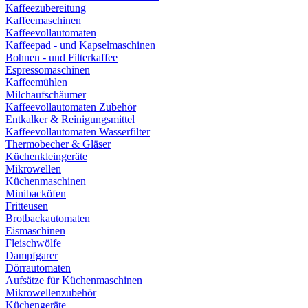
Kaffeezubereitung
Kaffeemaschinen
Kaffeevollautomaten
Kaffeepad - und Kapselmaschinen
Bohnen - und Filterkaffee
Espressomaschinen
Kaffeemühlen
Milchaufschäumer
Kaffeevollautomaten Zubehör
Entkalker & Reinigungsmittel
Kaffeevollautomaten Wasserfilter
Thermobecher & Gläser
Küchenkleingeräte
Mikrowellen
Küchenmaschinen
Minibacköfen
Fritteusen
Brotbackautomaten
Eismaschinen
Fleischwölfe
Dampfgarer
Dörrautomaten
Aufsätze für Küchenmaschinen
Mikrowellenzubehör
Küchengeräte