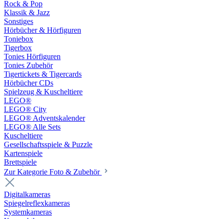
Rock & Pop
Klassik & Jazz
Sonstiges
Hörbücher & Hörfiguren
Toniebox
Tigerbox
Tonies Hörfiguren
Tonies Zubehör
Tigertickets & Tigercards
Hörbücher CDs
Spielzeug & Kuscheltiere
LEGO®
LEGO® City
LEGO® Adventskalender
LEGO® Alle Sets
Kuscheltiere
Gesellschaftsspiele & Puzzle
Kartenspiele
Brettspiele
Zur Kategorie Foto & Zubehör
Digitalkameras
Spiegelreflexkameras
Systemkameras