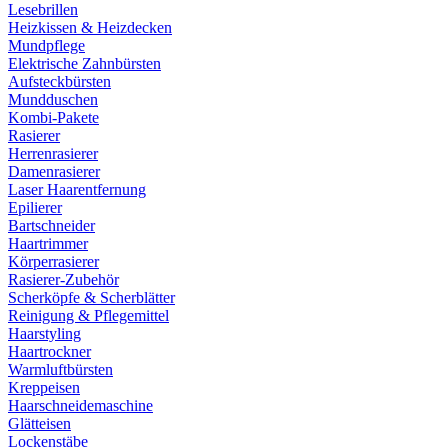
Lesebrillen
Heizkissen & Heizdecken
Mundpflege
Elektrische Zahnbürsten
Aufsteckbürsten
Mundduschen
Kombi-Pakete
Rasierer
Herrenrasierer
Damenrasierer
Laser Haarentfernung
Epilierer
Bartschneider
Haartrimmer
Körperrasierer
Rasierer-Zubehör
Scherköpfe & Scherblätter
Reinigung & Pflegemittel
Haarstyling
Haartrockner
Warmluftbürsten
Kreppeisen
Haarschneidemaschine
Glätteisen
Lockenstäbe