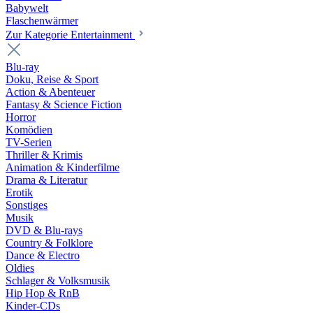
Babywelt
Flaschenwärmer
Zur Kategorie Entertainment
Blu-ray
Doku, Reise & Sport
Action & Abenteuer
Fantasy & Science Fiction
Horror
Komödien
TV-Serien
Thriller & Krimis
Animation & Kinderfilme
Drama & Literatur
Erotik
Sonstiges
Musik
DVD & Blu-rays
Country & Folklore
Dance & Electro
Oldies
Schlager & Volksmusik
Hip Hop & RnB
Kinder-CDs