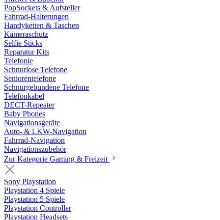
PopSockets & Aufsteller
Fahrrad-Halterungen
Handyketten & Taschen
Kameraschutz
Selfie Sticks
Reparatur Kits
Telefonie
Schnurlose Telefone
Seniorentelefone
Schnurgebundene Telefone
Telefonkabel
DECT-Repeater
Baby Phones
Navigationsgeräte
Auto- & LKW-Navigation
Fahrrad-Navigation
Navigationszubehör
Zur Kategorie Gaming & Freizeit
Sony Playstation
Playstation 4 Spiele
Playstation 5 Spiele
Playstation Controller
Playstation Headsets