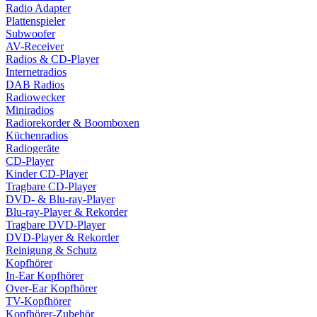
Radio Adapter
Plattenspieler
Subwoofer
AV-Receiver
Radios & CD-Player
Internetradios
DAB Radios
Radiowecker
Miniradios
Radiorekorder & Boomboxen
Küchenradios
Radiogeräte
CD-Player
Kinder CD-Player
Tragbare CD-Player
DVD- & Blu-ray-Player
Blu-ray-Player & Rekorder
Tragbare DVD-Player
DVD-Player & Rekorder
Reinigung & Schutz
Kopfhörer
In-Ear Kopfhörer
Over-Ear Kopfhörer
TV-Kopfhörer
Kopfhörer-Zubehör