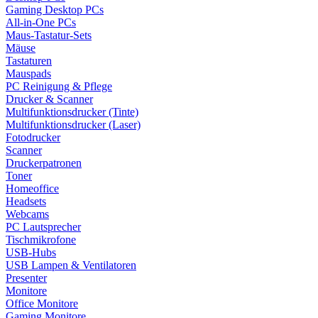
Gaming Desktop PCs
All-in-One PCs
Maus-Tastatur-Sets
Mäuse
Tastaturen
Mauspads
PC Reinigung & Pflege
Drucker & Scanner
Multifunktionsdrucker (Tinte)
Multifunktionsdrucker (Laser)
Fotodrucker
Scanner
Druckerpatronen
Toner
Homeoffice
Headsets
Webcams
PC Lautsprecher
Tischmikrofone
USB-Hubs
USB Lampen & Ventilatoren
Presenter
Monitore
Office Monitore
Gaming Monitore