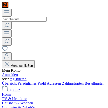
Menü schließen
Mein Konto
Anmelden
oder
registrieren
Übersicht
Persönliches Profil
Adressen
Zahlungsarten
Bestellungen
0,00 €*
Home
TV & Heimkino
Haushalt & Wohnen
Computer & Zubehör