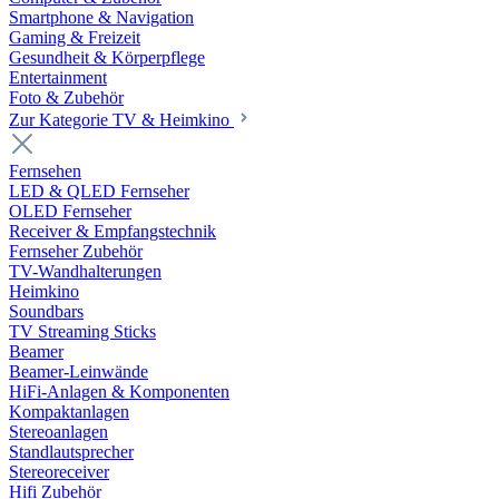
Smartphone & Navigation
Gaming & Freizeit
Gesundheit & Körperpflege
Entertainment
Foto & Zubehör
Zur Kategorie TV & Heimkino
Fernsehen
LED & QLED Fernseher
OLED Fernseher
Receiver & Empfangstechnik
Fernseher Zubehör
TV-Wandhalterungen
Heimkino
Soundbars
TV Streaming Sticks
Beamer
Beamer-Leinwände
HiFi-Anlagen & Komponenten
Kompaktanlagen
Stereoanlagen
Standlautsprecher
Stereoreceiver
Hifi Zubehör