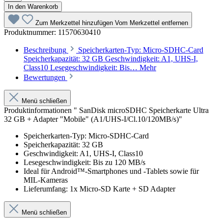
In den Warenkorb
Zum Merkzettel hinzufügen
Vom Merkzettel entfernen
Produktnummer:
11570630410
Beschreibung
Speicherkarten-Typ: Micro-SDHC-Card
Speicherkapazität: 32 GB Geschwindigkeit: A1, UHS-I,
Class10 Lesegeschwindigkeit: Bis…
Mehr
Bewertungen
Menü schließen
Produktinformationen " SanDisk microSDHC Speicherkarte Ultra
32 GB + Adapter "Mobile" (A1/UHS-I/Cl.10/120MB/s)"
Speicherkarten-Typ: Micro-SDHC-Card
Speicherkapazität: 32 GB
Geschwindigkeit: A1, UHS-I, Class10
Lesegeschwindigkeit: Bis zu 120 MB/s
Ideal für Android™-Smartphones und -Tablets sowie für
MIL-Kameras
Lieferumfang: 1x Micro-SD Karte + SD Adapter
Menü schließen