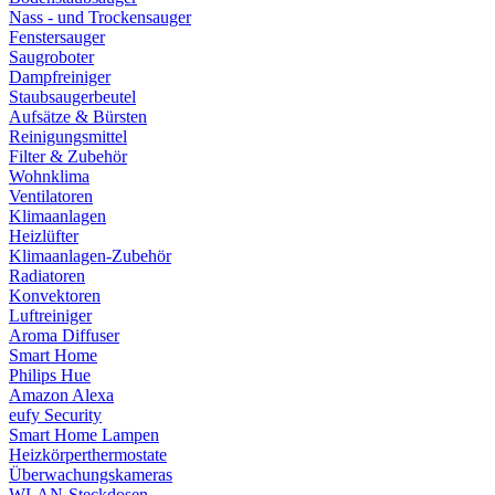
Nass - und Trockensauger
Fenstersauger
Saugroboter
Dampfreiniger
Staubsaugerbeutel
Aufsätze & Bürsten
Reinigungsmittel
Filter & Zubehör
Wohnklima
Ventilatoren
Klimaanlagen
Heizlüfter
Klimaanlagen-Zubehör
Radiatoren
Konvektoren
Luftreiniger
Aroma Diffuser
Smart Home
Philips Hue
Amazon Alexa
eufy Security
Smart Home Lampen
Heizkörperthermostate
Überwachungskameras
WLAN-Steckdosen