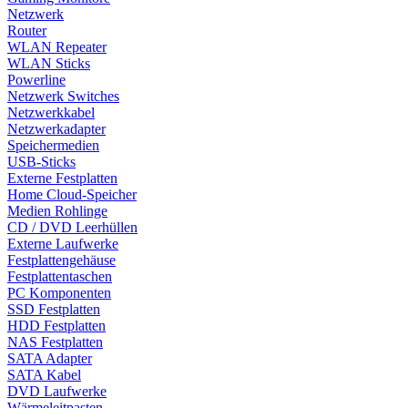
Netzwerk
Router
WLAN Repeater
WLAN Sticks
Powerline
Netzwerk Switches
Netzwerkkabel
Netzwerkadapter
Speichermedien
USB-Sticks
Externe Festplatten
Home Cloud-Speicher
Medien Rohlinge
CD / DVD Leerhüllen
Externe Laufwerke
Festplattengehäuse
Festplattentaschen
PC Komponenten
SSD Festplatten
HDD Festplatten
NAS Festplatten
SATA Adapter
SATA Kabel
DVD Laufwerke
Wärmeleitpasten