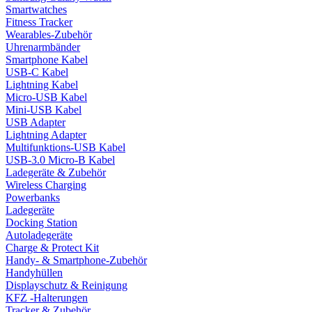
Smartwatches
Fitness Tracker
Wearables-Zubehör
Uhrenarmbänder
Smartphone Kabel
USB-C Kabel
Lightning Kabel
Micro-USB Kabel
Mini-USB Kabel
USB Adapter
Lightning Adapter
Multifunktions-USB Kabel
USB-3.0 Micro-B Kabel
Ladegeräte & Zubehör
Wireless Charging
Powerbanks
Ladegeräte
Docking Station
Autoladegeräte
Charge & Protect Kit
Handy- & Smartphone-Zubehör
Handyhüllen
Displayschutz & Reinigung
KFZ -Halterungen
Tracker & Zubehör