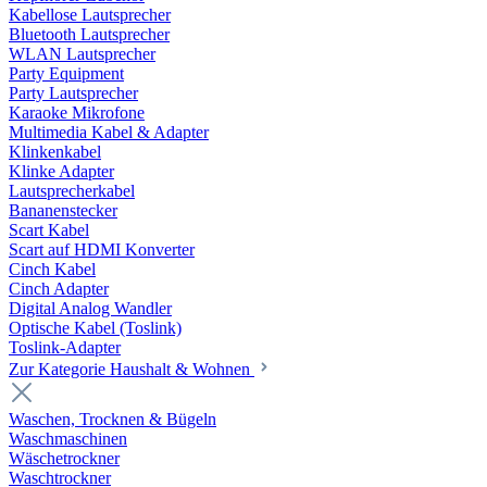
Kabellose Lautsprecher
Bluetooth Lautsprecher
WLAN Lautsprecher
Party Equipment
Party Lautsprecher
Karaoke Mikrofone
Multimedia Kabel & Adapter
Klinkenkabel
Klinke Adapter
Lautsprecherkabel
Bananenstecker
Scart Kabel
Scart auf HDMI Konverter
Cinch Kabel
Cinch Adapter
Digital Analog Wandler
Optische Kabel (Toslink)
Toslink-Adapter
Zur Kategorie Haushalt & Wohnen
Waschen, Trocknen & Bügeln
Waschmaschinen
Wäschetrockner
Waschtrockner