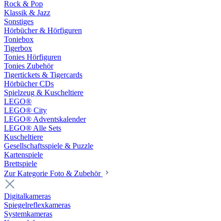
Rock & Pop
Klassik & Jazz
Sonstiges
Hörbücher & Hörfiguren
Toniebox
Tigerbox
Tonies Hörfiguren
Tonies Zubehör
Tigertickets & Tigercards
Hörbücher CDs
Spielzeug & Kuscheltiere
LEGO®
LEGO® City
LEGO® Adventskalender
LEGO® Alle Sets
Kuscheltiere
Gesellschaftsspiele & Puzzle
Kartenspiele
Brettspiele
Zur Kategorie Foto & Zubehör
Digitalkameras
Spiegelreflexkameras
Systemkameras