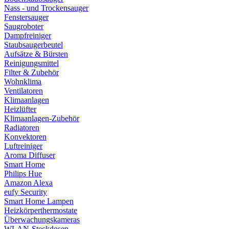
Nass - und Trockensauger
Fenstersauger
Saugroboter
Dampfreiniger
Staubsaugerbeutel
Aufsätze & Bürsten
Reinigungsmittel
Filter & Zubehör
Wohnklima
Ventilatoren
Klimaanlagen
Heizlüfter
Klimaanlagen-Zubehör
Radiatoren
Konvektoren
Luftreiniger
Aroma Diffuser
Smart Home
Philips Hue
Amazon Alexa
eufy Security
Smart Home Lampen
Heizkörperthermostate
Überwachungskameras
WLAN-Steckdosen