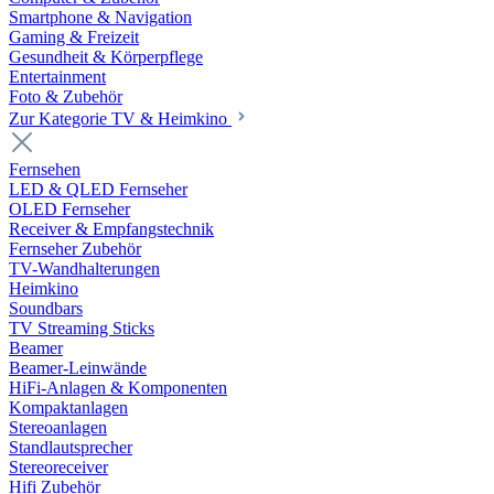
Smartphone & Navigation
Gaming & Freizeit
Gesundheit & Körperpflege
Entertainment
Foto & Zubehör
Zur Kategorie TV & Heimkino
Fernsehen
LED & QLED Fernseher
OLED Fernseher
Receiver & Empfangstechnik
Fernseher Zubehör
TV-Wandhalterungen
Heimkino
Soundbars
TV Streaming Sticks
Beamer
Beamer-Leinwände
HiFi-Anlagen & Komponenten
Kompaktanlagen
Stereoanlagen
Standlautsprecher
Stereoreceiver
Hifi Zubehör