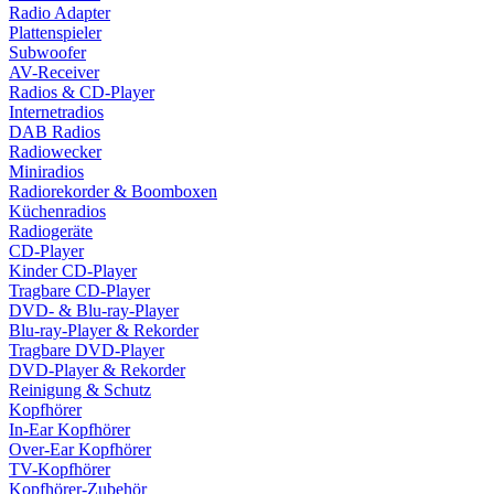
Radio Adapter
Plattenspieler
Subwoofer
AV-Receiver
Radios & CD-Player
Internetradios
DAB Radios
Radiowecker
Miniradios
Radiorekorder & Boomboxen
Küchenradios
Radiogeräte
CD-Player
Kinder CD-Player
Tragbare CD-Player
DVD- & Blu-ray-Player
Blu-ray-Player & Rekorder
Tragbare DVD-Player
DVD-Player & Rekorder
Reinigung & Schutz
Kopfhörer
In-Ear Kopfhörer
Over-Ear Kopfhörer
TV-Kopfhörer
Kopfhörer-Zubehör