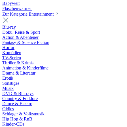
Babywelt
Flaschenwärmer
Zur Kategorie Entertainment
Blu-ray
Doku, Reise & Sport
Action & Abenteuer
Fantasy & Science Fiction
Horror
Komödien
TV-Serien
Thriller & Krimis
Animation & Kinderfilme
Drama & Literatur
Erotik
Sonstiges
Musik
DVD & Blu-rays
Country & Folklore
Dance & Electro
Oldies
Schlager & Volksmusik
Hip Hop & RnB
Kinder-CDs