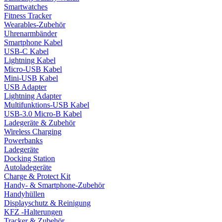
Smartwatches
Fitness Tracker
Wearables-Zubehör
Uhrenarmbänder
Smartphone Kabel
USB-C Kabel
Lightning Kabel
Micro-USB Kabel
Mini-USB Kabel
USB Adapter
Lightning Adapter
Multifunktions-USB Kabel
USB-3.0 Micro-B Kabel
Ladegeräte & Zubehör
Wireless Charging
Powerbanks
Ladegeräte
Docking Station
Autoladegeräte
Charge & Protect Kit
Handy- & Smartphone-Zubehör
Handyhüllen
Displayschutz & Reinigung
KFZ -Halterungen
Tracker & Zubehör