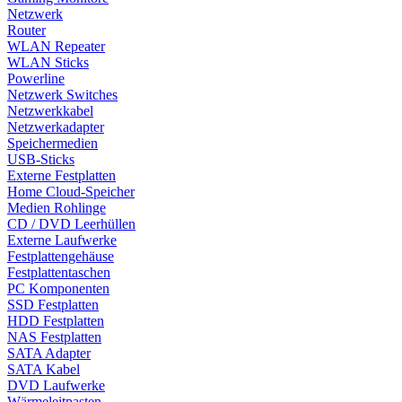
Netzwerk
Router
WLAN Repeater
WLAN Sticks
Powerline
Netzwerk Switches
Netzwerkkabel
Netzwerkadapter
Speichermedien
USB-Sticks
Externe Festplatten
Home Cloud-Speicher
Medien Rohlinge
CD / DVD Leerhüllen
Externe Laufwerke
Festplattengehäuse
Festplattentaschen
PC Komponenten
SSD Festplatten
HDD Festplatten
NAS Festplatten
SATA Adapter
SATA Kabel
DVD Laufwerke
Wärmeleitpasten