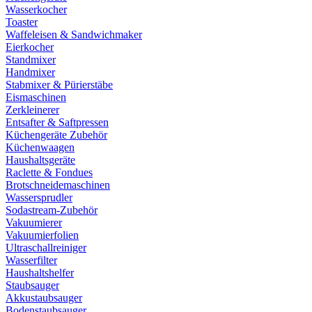
Wasserkocher
Toaster
Waffeleisen & Sandwichmaker
Eierkocher
Standmixer
Handmixer
Stabmixer & Pürierstäbe
Eismaschinen
Zerkleinerer
Entsafter & Saftpressen
Küchengeräte Zubehör
Küchenwaagen
Haushaltsgeräte
Raclette & Fondues
Brotschneidemaschinen
Wassersprudler
Sodastream-Zubehör
Vakuumierer
Vakuumierfolien
Ultraschallreiniger
Wasserfilter
Haushaltshelfer
Staubsauger
Akkustaubsauger
Bodenstaubsauger