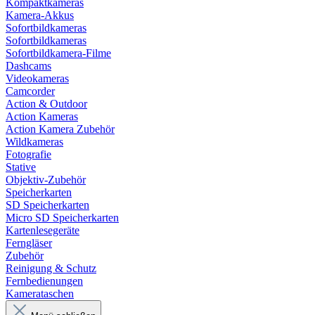
Kompaktkameras
Kamera-Akkus
Sofortbildkameras
Sofortbildkameras
Sofortbildkamera-Filme
Dashcams
Videokameras
Camcorder
Action & Outdoor
Action Kameras
Action Kamera Zubehör
Wildkameras
Fotografie
Stative
Objektiv-Zubehör
Speicherkarten
SD Speicherkarten
Micro SD Speicherkarten
Kartenlesegeräte
Ferngläser
Zubehör
Reinigung & Schutz
Fernbedienungen
Kamerataschen