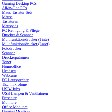
Gaming Desktop PCs
All-in-One PCs
Maus-Tastatur-Sets
Mäuse
Tastaturen
Mauspads
PC Reinigung & Pflege
Drucker & Scanner
Multifunktionsdrucker (Tinte)
Multifunktionsdrucker (Laser)
Fotodrucker
Scanner
Druckerpatronen
Toner
Homeoffice
Headsets
Webcams
PC Lautsprecher
Tischmikrofone
USB-Hubs
USB Lampen & Ventilatoren
Presenter
Monitore
Office Monitore
Gaming Monitore