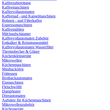
Kaffeezubereitung
Kaffeemaschinen
Kaffeevollautomaten
Kaffeepad - und Kapselmaschinen
Bohnen - und Filterkaffee
Espressomaschinen
Kaffeemühlen
Milchaufschäumer
Kaffeevollautomaten Zubehör
Entkalker & Reinigungsmittel
Kaffeevollautomaten Wasserfilter
Thermobecher & Gläser
Küchenkleingeräte
Mikrowellen
Küchenmaschinen
Minibacköfen
Fritteusen
Brotbackautomaten
Eismaschinen
Fleischwölfe
Dampfgarer
Dörrautomaten
Aufsätze für Küchenmaschinen
Mikrowellenzubehör
Küchengeräte