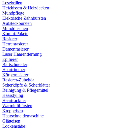
Lesebrillen
Heizkissen & Heizdecken
Mundpflege
Elektrische Zahnbürsten
Aufsteckbürsten
Mundduschen
Kombi-Pakete
Rasierer
Herrenrasierer
Damenrasierer
Laser Haarentfernung
Epilierer
Bartschneider
Haartrimmer
Körperrasierer
Rasierer-Zubehör
Scherköpfe & Scherblätter
Reinigung & Pflegemittel
Haarstyling
Haartrockner
Warmluftbürsten
Kreppeisen
Haarschneidemaschine
Glätteisen
Lockenstäbe