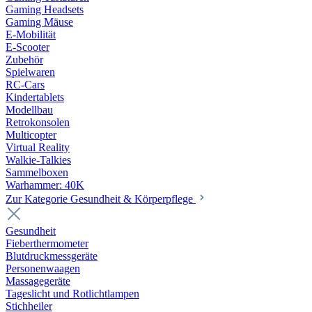
Gaming Headsets
Gaming Mäuse
E-Mobilität
E-Scooter
Zubehör
Spielwaren
RC-Cars
Kindertablets
Modellbau
Retrokonsolen
Multicopter
Virtual Reality
Walkie-Talkies
Sammelboxen
Warhammer: 40K
Zur Kategorie Gesundheit & Körperpflege
Gesundheit
Fieberthermometer
Blutdruckmessgeräte
Personenwaagen
Massagegeräte
Tageslicht und Rotlichtlampen
Stichheiler