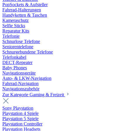
PopSockets & Aufsteller
Fahrrad-Halterungen
Handyketten & Taschen
Kameraschutz
Selfie Sticks
Reparatur Kits
Telefonie
Schnurlose Telefone
Seniorentelefone
Schnurgebundene Telefone
Telefonkabel
DECT-Repeater
Baby Phones
Navigationsgeräte
Auto- & LKW-Navigation
Fahrrad-Navigation
Navigationszubehör
Zur Kategorie Gaming & Freizeit
Sony Playstation
Playstation 4 Spiele
Playstation 5 Spiele
Playstation Controller
Playstation Headsets