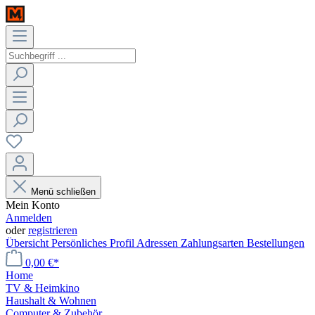
Menü schließen
Mein Konto
Anmelden
oder
registrieren
Übersicht
Persönliches Profil
Adressen
Zahlungsarten
Bestellungen
0,00 €*
Home
TV & Heimkino
Haushalt & Wohnen
Computer & Zubehör