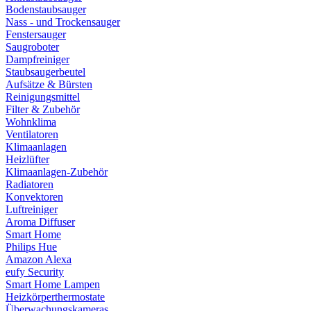
Bodenstaubsauger
Nass - und Trockensauger
Fenstersauger
Saugroboter
Dampfreiniger
Staubsaugerbeutel
Aufsätze & Bürsten
Reinigungsmittel
Filter & Zubehör
Wohnklima
Ventilatoren
Klimaanlagen
Heizlüfter
Klimaanlagen-Zubehör
Radiatoren
Konvektoren
Luftreiniger
Aroma Diffuser
Smart Home
Philips Hue
Amazon Alexa
eufy Security
Smart Home Lampen
Heizkörperthermostate
Überwachungskameras