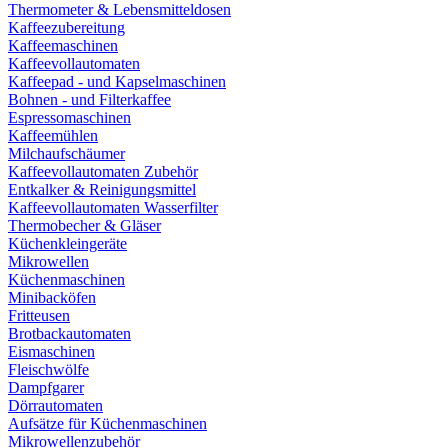
Thermometer & Lebensmitteldosen
Kaffeezubereitung
Kaffeemaschinen
Kaffeevollautomaten
Kaffeepad - und Kapselmaschinen
Bohnen - und Filterkaffee
Espressomaschinen
Kaffeemühlen
Milchaufschäumer
Kaffeevollautomaten Zubehör
Entkalker & Reinigungsmittel
Kaffeevollautomaten Wasserfilter
Thermobecher & Gläser
Küchenkleingeräte
Mikrowellen
Küchenmaschinen
Minibacköfen
Fritteusen
Brotbackautomaten
Eismaschinen
Fleischwölfe
Dampfgarer
Dörrautomaten
Aufsätze für Küchenmaschinen
Mikrowellenzubehör