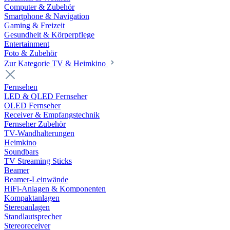
Computer & Zubehör
Smartphone & Navigation
Gaming & Freizeit
Gesundheit & Körperpflege
Entertainment
Foto & Zubehör
Zur Kategorie TV & Heimkino
Fernsehen
LED & QLED Fernseher
OLED Fernseher
Receiver & Empfangstechnik
Fernseher Zubehör
TV-Wandhalterungen
Heimkino
Soundbars
TV Streaming Sticks
Beamer
Beamer-Leinwände
HiFi-Anlagen & Komponenten
Kompaktanlagen
Stereoanlagen
Standlautsprecher
Stereoreceiver