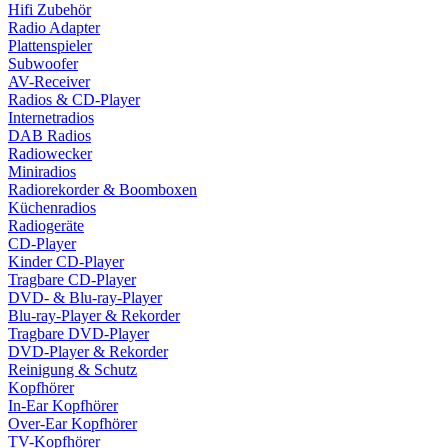
Hifi Zubehör
Radio Adapter
Plattenspieler
Subwoofer
AV-Receiver
Radios & CD-Player
Internetradios
DAB Radios
Radiowecker
Miniradios
Radiorekorder & Boomboxen
Küchenradios
Radiogeräte
CD-Player
Kinder CD-Player
Tragbare CD-Player
DVD- & Blu-ray-Player
Blu-ray-Player & Rekorder
Tragbare DVD-Player
DVD-Player & Rekorder
Reinigung & Schutz
Kopfhörer
In-Ear Kopfhörer
Over-Ear Kopfhörer
TV-Kopfhörer