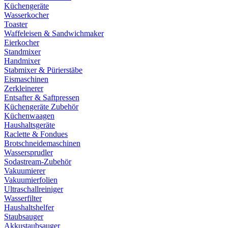
Küchengeräte
Wasserkocher
Toaster
Waffeleisen & Sandwichmaker
Eierkocher
Standmixer
Handmixer
Stabmixer & Pürierstäbe
Eismaschinen
Zerkleinerer
Entsafter & Saftpressen
Küchengeräte Zubehör
Küchenwaagen
Haushaltsgeräte
Raclette & Fondues
Brotschneidemaschinen
Wassersprudler
Sodastream-Zubehör
Vakuumierer
Vakuumierfolien
Ultraschallreiniger
Wasserfilter
Haushaltshelfer
Staubsauger
Akkustaubsauger