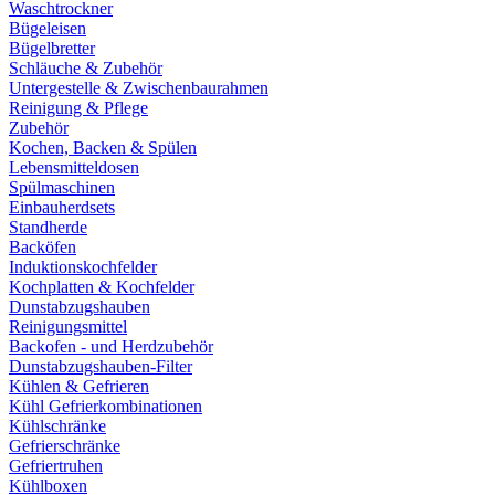
Waschtrockner
Bügeleisen
Bügelbretter
Schläuche & Zubehör
Untergestelle & Zwischenbaurahmen
Reinigung & Pflege
Zubehör
Kochen, Backen & Spülen
Lebensmitteldosen
Spülmaschinen
Einbauherdsets
Standherde
Backöfen
Induktionskochfelder
Kochplatten & Kochfelder
Dunstabzugshauben
Reinigungsmittel
Backofen - und Herdzubehör
Dunstabzugshauben-Filter
Kühlen & Gefrieren
Kühl Gefrierkombinationen
Kühlschränke
Gefrierschränke
Gefriertruhen
Kühlboxen