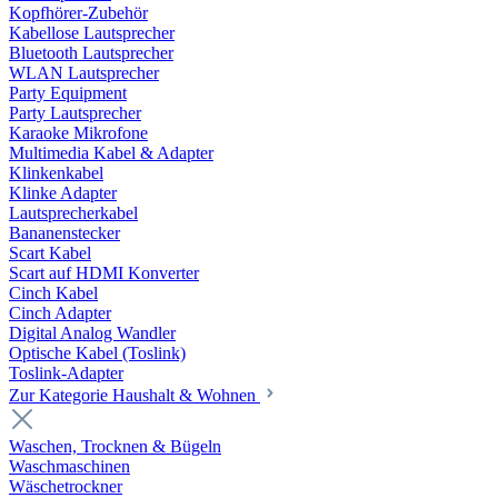
Kopfhörer-Zubehör
Kabellose Lautsprecher
Bluetooth Lautsprecher
WLAN Lautsprecher
Party Equipment
Party Lautsprecher
Karaoke Mikrofone
Multimedia Kabel & Adapter
Klinkenkabel
Klinke Adapter
Lautsprecherkabel
Bananenstecker
Scart Kabel
Scart auf HDMI Konverter
Cinch Kabel
Cinch Adapter
Digital Analog Wandler
Optische Kabel (Toslink)
Toslink-Adapter
Zur Kategorie Haushalt & Wohnen
Waschen, Trocknen & Bügeln
Waschmaschinen
Wäschetrockner