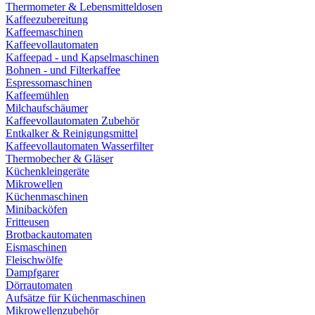
Thermometer & Lebensmitteldosen
Kaffeezubereitung
Kaffeemaschinen
Kaffeevollautomaten
Kaffeepad - und Kapselmaschinen
Bohnen - und Filterkaffee
Espressomaschinen
Kaffeemühlen
Milchaufschäumer
Kaffeevollautomaten Zubehör
Entkalker & Reinigungsmittel
Kaffeevollautomaten Wasserfilter
Thermobecher & Gläser
Küchenkleingeräte
Mikrowellen
Küchenmaschinen
Minibacköfen
Fritteusen
Brotbackautomaten
Eismaschinen
Fleischwölfe
Dampfgarer
Dörrautomaten
Aufsätze für Küchenmaschinen
Mikrowellenzubehör