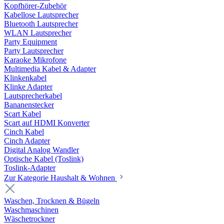
Kopfhörer-Zubehör
Kabellose Lautsprecher
Bluetooth Lautsprecher
WLAN Lautsprecher
Party Equipment
Party Lautsprecher
Karaoke Mikrofone
Multimedia Kabel & Adapter
Klinkenkabel
Klinke Adapter
Lautsprecherkabel
Bananenstecker
Scart Kabel
Scart auf HDMI Konverter
Cinch Kabel
Cinch Adapter
Digital Analog Wandler
Optische Kabel (Toslink)
Toslink-Adapter
Zur Kategorie Haushalt & Wohnen
Waschen, Trocknen & Bügeln
Waschmaschinen
Wäschetrockner