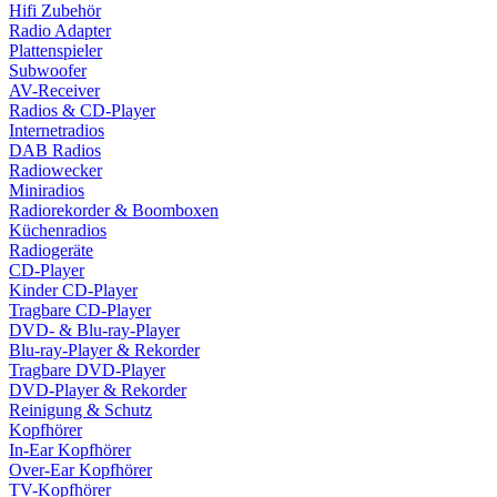
Hifi Zubehör
Radio Adapter
Plattenspieler
Subwoofer
AV-Receiver
Radios & CD-Player
Internetradios
DAB Radios
Radiowecker
Miniradios
Radiorekorder & Boomboxen
Küchenradios
Radiogeräte
CD-Player
Kinder CD-Player
Tragbare CD-Player
DVD- & Blu-ray-Player
Blu-ray-Player & Rekorder
Tragbare DVD-Player
DVD-Player & Rekorder
Reinigung & Schutz
Kopfhörer
In-Ear Kopfhörer
Over-Ear Kopfhörer
TV-Kopfhörer