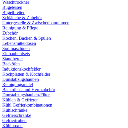
Waschtrockner
Bügeleisen
Bügelbretter
Schläuche & Zubehör
Untergestelle & Zwischenbaurahmen
Reinigung & Pflege
Zubehör
Kochen, Backen & Spülen
Lebensmitteldosen
Spülmaschinen
Einbauherdsets
Standherde
Backöfen
Induktionskochfelder
Kochplatten & Kochfelder
Dunstabzugshauben
Reinigungsmittel
Backofen - und Herdzubehör
Dunstabzugshauben-Filter
Kühlen & Gefrieren
Kühl Gefrierkombinationen
Kühlschränke
Gefrierschränke
Gefriertruhen
Kühlboxen