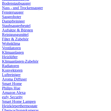
Bodenstaubsauger
Nass - und Trockensauger
Fenstersauger
Saugroboter
Dampfreiniger
Staubsaugerbeutel
Aufsätze & Bürsten
Reinigungsmittel
Filter & Zubehör
Wohnklima
Ventilatoren
Klimaanlagen
Heizlüfter
Klimaanlagen-Zubehör
Radiatoren
Konvektoren
Luftreiniger
Aroma Diffuser
Smart Home
Philips Hue
Amazon Alexa
eufy Security
Smart Home Lampen
Heizkörperthermostate
Überwachungskameras