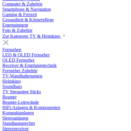
Computer & Zubehör
Smartphone & Navigation
Gaming & Freizeit
Gesundheit & Körperpflege
Entertainment
Foto & Zubehör
Zur Kategorie TV & Heimkino
Fernsehen
LED & QLED Fernseher
OLED Fernseher
Receiver & Empfangstechnik
Fernseher Zubehör
TV-Wandhalterungen
Heimkino
Soundbars
TV Streaming Sticks
Beamer
Beamer-Leinwände
HiFi-Anlagen & Komponenten
Kompaktanlagen
Stereoanlagen
Standlautsprecher
Stereoreceiver