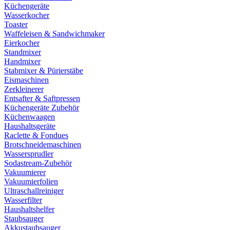
Küchengeräte
Wasserkocher
Toaster
Waffeleisen & Sandwichmaker
Eierkocher
Standmixer
Handmixer
Stabmixer & Pürierstäbe
Eismaschinen
Zerkleinerer
Entsafter & Saftpressen
Küchengeräte Zubehör
Küchenwaagen
Haushaltsgeräte
Raclette & Fondues
Brotschneidemaschinen
Wassersprudler
Sodastream-Zubehör
Vakuumierer
Vakuumierfolien
Ultraschallreiniger
Wasserfilter
Haushaltshelfer
Staubsauger
Akkustaubsauger