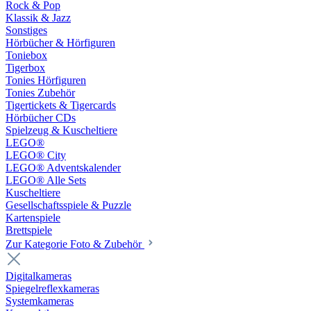
Rock & Pop
Klassik & Jazz
Sonstiges
Hörbücher & Hörfiguren
Toniebox
Tigerbox
Tonies Hörfiguren
Tonies Zubehör
Tigertickets & Tigercards
Hörbücher CDs
Spielzeug & Kuscheltiere
LEGO®
LEGO® City
LEGO® Adventskalender
LEGO® Alle Sets
Kuscheltiere
Gesellschaftsspiele & Puzzle
Kartenspiele
Brettspiele
Zur Kategorie Foto & Zubehör
Digitalkameras
Spiegelreflexkameras
Systemkameras