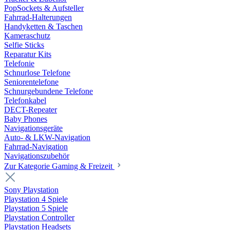
PopSockets & Aufsteller
Fahrrad-Halterungen
Handyketten & Taschen
Kameraschutz
Selfie Sticks
Reparatur Kits
Telefonie
Schnurlose Telefone
Seniorentelefone
Schnurgebundene Telefone
Telefonkabel
DECT-Repeater
Baby Phones
Navigationsgeräte
Auto- & LKW-Navigation
Fahrrad-Navigation
Navigationszubehör
Zur Kategorie Gaming & Freizeit
Sony Playstation
Playstation 4 Spiele
Playstation 5 Spiele
Playstation Controller
Playstation Headsets