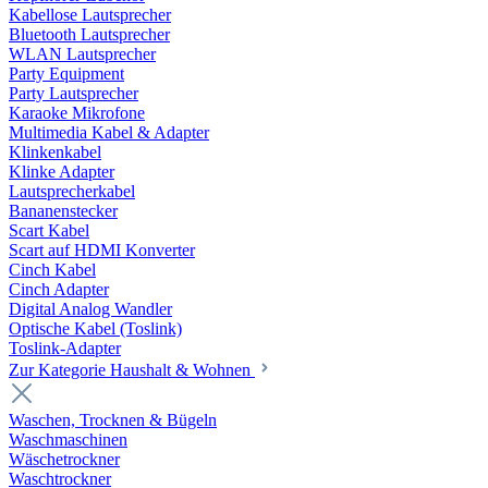
Kabellose Lautsprecher
Bluetooth Lautsprecher
WLAN Lautsprecher
Party Equipment
Party Lautsprecher
Karaoke Mikrofone
Multimedia Kabel & Adapter
Klinkenkabel
Klinke Adapter
Lautsprecherkabel
Bananenstecker
Scart Kabel
Scart auf HDMI Konverter
Cinch Kabel
Cinch Adapter
Digital Analog Wandler
Optische Kabel (Toslink)
Toslink-Adapter
Zur Kategorie Haushalt & Wohnen
Waschen, Trocknen & Bügeln
Waschmaschinen
Wäschetrockner
Waschtrockner