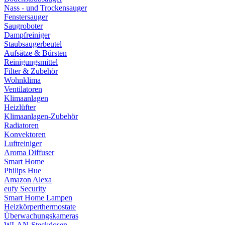
Nass - und Trockensauger
Fenstersauger
Saugroboter
Dampfreiniger
Staubsaugerbeutel
Aufsätze & Bürsten
Reinigungsmittel
Filter & Zubehör
Wohnklima
Ventilatoren
Klimaanlagen
Heizlüfter
Klimaanlagen-Zubehör
Radiatoren
Konvektoren
Luftreiniger
Aroma Diffuser
Smart Home
Philips Hue
Amazon Alexa
eufy Security
Smart Home Lampen
Heizkörperthermostate
Überwachungskameras
WLAN-Steckdosen