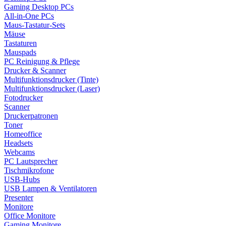
Gaming Desktop PCs
All-in-One PCs
Maus-Tastatur-Sets
Mäuse
Tastaturen
Mauspads
PC Reinigung & Pflege
Drucker & Scanner
Multifunktionsdrucker (Tinte)
Multifunktionsdrucker (Laser)
Fotodrucker
Scanner
Druckerpatronen
Toner
Homeoffice
Headsets
Webcams
PC Lautsprecher
Tischmikrofone
USB-Hubs
USB Lampen & Ventilatoren
Presenter
Monitore
Office Monitore
Gaming Monitore