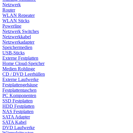
Netzwerk
Router
WLAN Repeater
WLAN Sticks
Powerline
Netzwerk Switches
Netzwerkkabel
Netzwerkadapter
Speichermedien
USB-Sticks
Externe Festplatten
Home Cloud-Speicher
Medien Rohlinge
CD / DVD Leerhüllen
Externe Laufwerke
Festplattengehäuse
Festplattentaschen
PC Komponenten
SSD Festplatten
HDD Festplatten
NAS Festplatten
SATA Adapter
SATA Kabel
DVD Laufwerke
Wärmeleitpasten