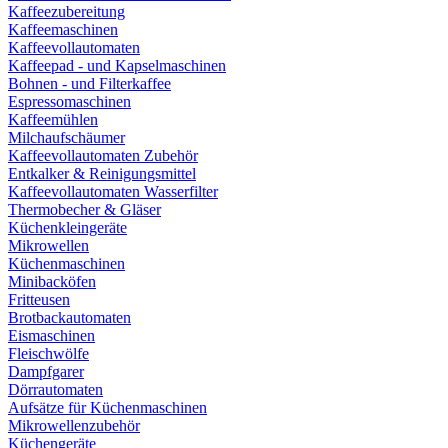
Kaffeezubereitung
Kaffeemaschinen
Kaffeevollautomaten
Kaffeepad - und Kapselmaschinen
Bohnen - und Filterkaffee
Espressomaschinen
Kaffeemühlen
Milchaufschäumer
Kaffeevollautomaten Zubehör
Entkalker & Reinigungsmittel
Kaffeevollautomaten Wasserfilter
Thermobecher & Gläser
Küchenkleingeräte
Mikrowellen
Küchenmaschinen
Minibacköfen
Fritteusen
Brotbackautomaten
Eismaschinen
Fleischwölfe
Dampfgarer
Dörrautomaten
Aufsätze für Küchenmaschinen
Mikrowellenzubehör
Küchengeräte