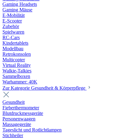
Gaming Headsets
Gaming Mäuse
E-Mobilität
E-Scooter
Zubehör
Spielwaren
RC-Cars
Kindertablets
Modellbau
Retrokonsolen
Multicopter
Virtual Reality
Walkie-Talkies
Sammelboxen
Warhammer: 40K
Zur Kategorie Gesundheit & Körperpflege
Gesundheit
Fieberthermometer
Blutdruckmessgeräte
Personenwaagen
Massagegeräte
Tageslicht und Rotlichtlampen
Stichheiler