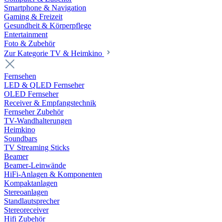
Smartphone & Navigation
Gaming & Freizeit
Gesundheit & Körperpflege
Entertainment
Foto & Zubehör
Zur Kategorie TV & Heimkino
Fernsehen
LED & QLED Fernseher
OLED Fernseher
Receiver & Empfangstechnik
Fernseher Zubehör
TV-Wandhalterungen
Heimkino
Soundbars
TV Streaming Sticks
Beamer
Beamer-Leinwände
HiFi-Anlagen & Komponenten
Kompaktanlagen
Stereoanlagen
Standlautsprecher
Stereoreceiver
Hifi Zubehör