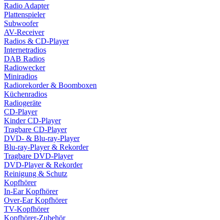
Radio Adapter
Plattenspieler
Subwoofer
AV-Receiver
Radios & CD-Player
Internetradios
DAB Radios
Radiowecker
Miniradios
Radiorekorder & Boomboxen
Küchenradios
Radiogeräte
CD-Player
Kinder CD-Player
Tragbare CD-Player
DVD- & Blu-ray-Player
Blu-ray-Player & Rekorder
Tragbare DVD-Player
DVD-Player & Rekorder
Reinigung & Schutz
Kopfhörer
In-Ear Kopfhörer
Over-Ear Kopfhörer
TV-Kopfhörer
Kopfhörer-Zubehör