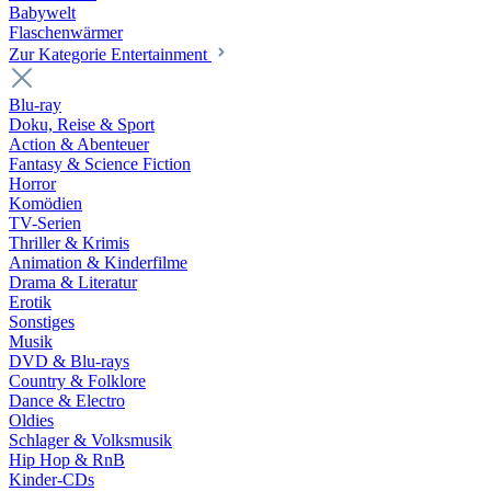
Babywelt
Flaschenwärmer
Zur Kategorie Entertainment
Blu-ray
Doku, Reise & Sport
Action & Abenteuer
Fantasy & Science Fiction
Horror
Komödien
TV-Serien
Thriller & Krimis
Animation & Kinderfilme
Drama & Literatur
Erotik
Sonstiges
Musik
DVD & Blu-rays
Country & Folklore
Dance & Electro
Oldies
Schlager & Volksmusik
Hip Hop & RnB
Kinder-CDs