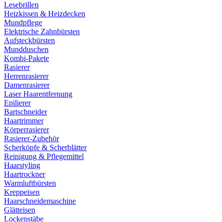
Lesebrillen
Heizkissen & Heizdecken
Mundpflege
Elektrische Zahnbürsten
Aufsteckbürsten
Mundduschen
Kombi-Pakete
Rasierer
Herrenrasierer
Damenrasierer
Laser Haarentfernung
Epilierer
Bartschneider
Haartrimmer
Körperrasierer
Rasierer-Zubehör
Scherköpfe & Scherblätter
Reinigung & Pflegemittel
Haarstyling
Haartrockner
Warmluftbürsten
Kreppeisen
Haarschneidemaschine
Glätteisen
Lockenstäbe