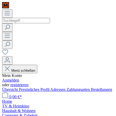
Menü schließen
Mein Konto
Anmelden
oder
registrieren
Übersicht
Persönliches Profil
Adressen
Zahlungsarten
Bestellungen
0,00 €*
Home
TV & Heimkino
Haushalt & Wohnen
Computer & Zubehör