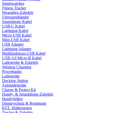
Smartwatches
Fitness Tracker
Wearables-Zubehör
Uhrenarmbänder
Smartphone Kabel
USB-C Kabel
Lightning Kabel
Micro-USB Kabel
Mini-USB Kabel
USB Adapter
Lightning Adapter
Multifunktions-USB Kabel
USB-3.0 Micro-B Kabel
Ladegeräte & Zubehör
Wireless Charging
Powerbanks
Ladegeräte
Docking Station
Autoladegeräte
Charge & Protect Kit
Handy- & Smartphone-Zubehör
Handyhüllen
Displayschutz & Reinigung
KFZ -Halterungen
Tracker & Zubehör