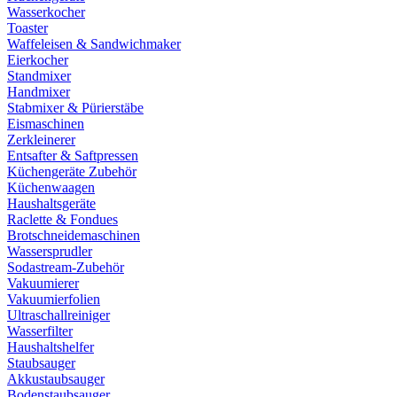
Wasserkocher
Toaster
Waffeleisen & Sandwichmaker
Eierkocher
Standmixer
Handmixer
Stabmixer & Pürierstäbe
Eismaschinen
Zerkleinerer
Entsafter & Saftpressen
Küchengeräte Zubehör
Küchenwaagen
Haushaltsgeräte
Raclette & Fondues
Brotschneidemaschinen
Wassersprudler
Sodastream-Zubehör
Vakuumierer
Vakuumierfolien
Ultraschallreiniger
Wasserfilter
Haushaltshelfer
Staubsauger
Akkustaubsauger
Bodenstaubsauger