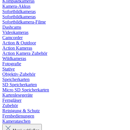
Kompaktkameras
Kamera-Akkus
Sofortbildkameras
Sofortbildkameras
Sofortbildkamera-Filme
Dashcams
Videokameras
Camcorder
Action & Outdoor
Action Kameras
Action Kamera Zubehör
Wildkameras
Fotografie
Stative
Objektiv-Zubehör
Speicherkarten
SD Speicherkarten
Micro SD Speicherkarten
Kartenlesegeräte
Ferngläser
Zubehör
Reinigung & Schutz
Fernbedienungen
Kamerataschen