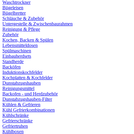
Waschtrockner
Bügeleisen
Bügelbretter
Schläuche & Zubehör
Untergestelle & Zwischenbaurahmen
Reinigung & Pflege
Zubehör
Kochen, Backen & Spülen
Lebensmitteldosen
Spülmaschinen
Einbauherdsets
Standherde
Backöfen
Induktionskochfelder
Kochplatten & Kochfelder
Dunstabzugshauben
Reinigungsmittel
Backofen - und Herdzubehör
Dunstabzugshauben-Filter
Kühlen & Gefrieren
Kühl Gefrierkombinationen
Kühlschränke
Gefrierschränke
Gefriertruhen
Kühlboxen