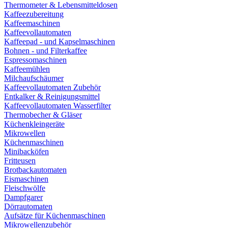
Thermometer & Lebensmitteldosen
Kaffeezubereitung
Kaffeemaschinen
Kaffeevollautomaten
Kaffeepad - und Kapselmaschinen
Bohnen - und Filterkaffee
Espressomaschinen
Kaffeemühlen
Milchaufschäumer
Kaffeevollautomaten Zubehör
Entkalker & Reinigungsmittel
Kaffeevollautomaten Wasserfilter
Thermobecher & Gläser
Küchenkleingeräte
Mikrowellen
Küchenmaschinen
Minibacköfen
Fritteusen
Brotbackautomaten
Eismaschinen
Fleischwölfe
Dampfgarer
Dörrautomaten
Aufsätze für Küchenmaschinen
Mikrowellenzubehör