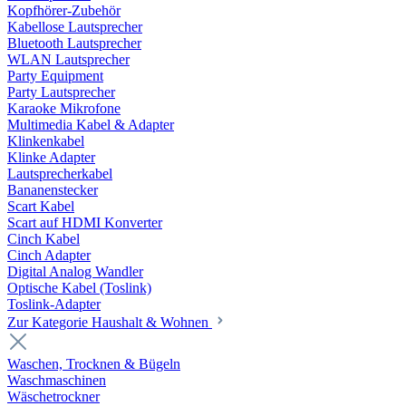
Kopfhörer-Zubehör
Kabellose Lautsprecher
Bluetooth Lautsprecher
WLAN Lautsprecher
Party Equipment
Party Lautsprecher
Karaoke Mikrofone
Multimedia Kabel & Adapter
Klinkenkabel
Klinke Adapter
Lautsprecherkabel
Bananenstecker
Scart Kabel
Scart auf HDMI Konverter
Cinch Kabel
Cinch Adapter
Digital Analog Wandler
Optische Kabel (Toslink)
Toslink-Adapter
Zur Kategorie Haushalt & Wohnen
Waschen, Trocknen & Bügeln
Waschmaschinen
Wäschetrockner