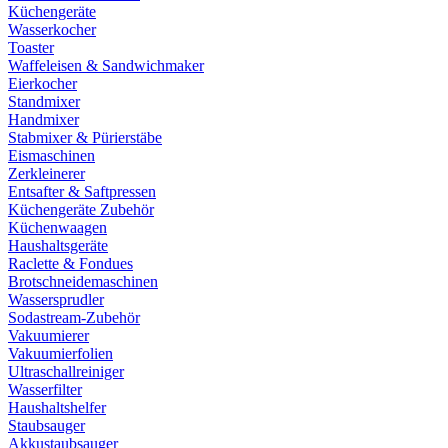
Küchengeräte
Wasserkocher
Toaster
Waffeleisen & Sandwichmaker
Eierkocher
Standmixer
Handmixer
Stabmixer & Pürierstäbe
Eismaschinen
Zerkleinerer
Entsafter & Saftpressen
Küchengeräte Zubehör
Küchenwaagen
Haushaltsgeräte
Raclette & Fondues
Brotschneidemaschinen
Wassersprudler
Sodastream-Zubehör
Vakuumierer
Vakuumierfolien
Ultraschallreiniger
Wasserfilter
Haushaltshelfer
Staubsauger
Akkustaubsauger