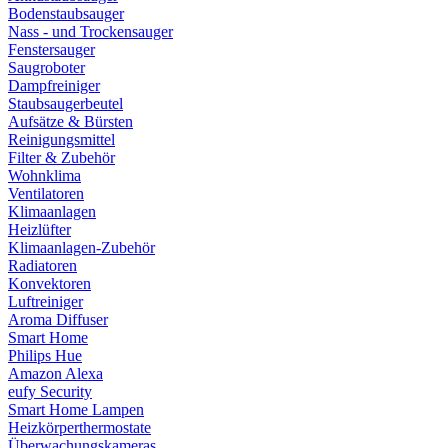
Bodenstaubsauger
Nass - und Trockensauger
Fenstersauger
Saugroboter
Dampfreiniger
Staubsaugerbeutel
Aufsätze & Bürsten
Reinigungsmittel
Filter & Zubehör
Wohnklima
Ventilatoren
Klimaanlagen
Heizlüfter
Klimaanlagen-Zubehör
Radiatoren
Konvektoren
Luftreiniger
Aroma Diffuser
Smart Home
Philips Hue
Amazon Alexa
eufy Security
Smart Home Lampen
Heizkörperthermostate
Überwachungskameras