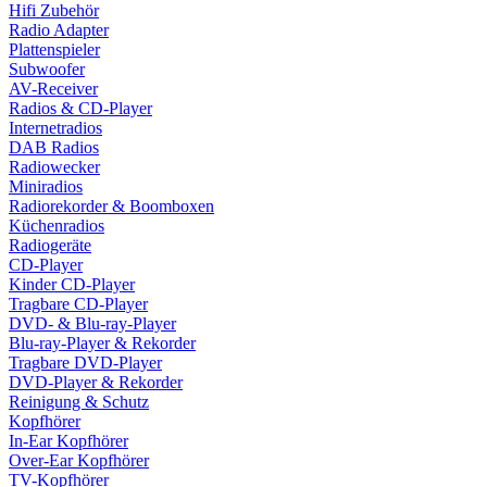
Hifi Zubehör
Radio Adapter
Plattenspieler
Subwoofer
AV-Receiver
Radios & CD-Player
Internetradios
DAB Radios
Radiowecker
Miniradios
Radiorekorder & Boomboxen
Küchenradios
Radiogeräte
CD-Player
Kinder CD-Player
Tragbare CD-Player
DVD- & Blu-ray-Player
Blu-ray-Player & Rekorder
Tragbare DVD-Player
DVD-Player & Rekorder
Reinigung & Schutz
Kopfhörer
In-Ear Kopfhörer
Over-Ear Kopfhörer
TV-Kopfhörer