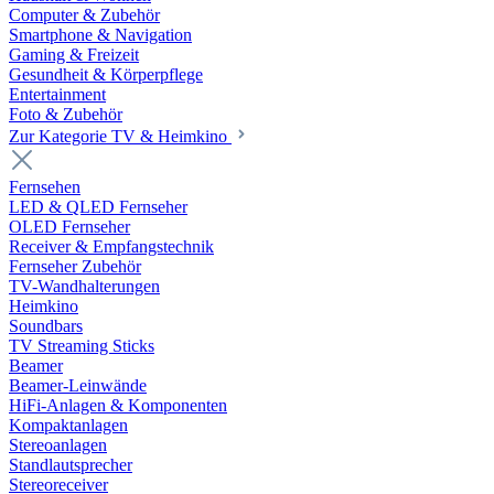
Computer & Zubehör
Smartphone & Navigation
Gaming & Freizeit
Gesundheit & Körperpflege
Entertainment
Foto & Zubehör
Zur Kategorie TV & Heimkino
Fernsehen
LED & QLED Fernseher
OLED Fernseher
Receiver & Empfangstechnik
Fernseher Zubehör
TV-Wandhalterungen
Heimkino
Soundbars
TV Streaming Sticks
Beamer
Beamer-Leinwände
HiFi-Anlagen & Komponenten
Kompaktanlagen
Stereoanlagen
Standlautsprecher
Stereoreceiver