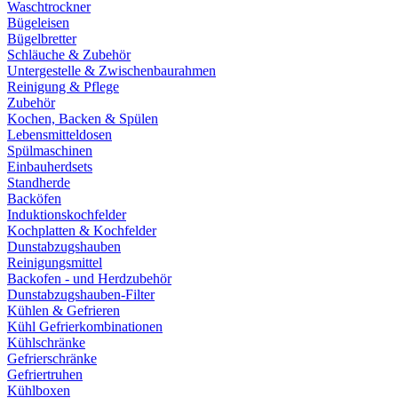
Waschtrockner
Bügeleisen
Bügelbretter
Schläuche & Zubehör
Untergestelle & Zwischenbaurahmen
Reinigung & Pflege
Zubehör
Kochen, Backen & Spülen
Lebensmitteldosen
Spülmaschinen
Einbauherdsets
Standherde
Backöfen
Induktionskochfelder
Kochplatten & Kochfelder
Dunstabzugshauben
Reinigungsmittel
Backofen - und Herdzubehör
Dunstabzugshauben-Filter
Kühlen & Gefrieren
Kühl Gefrierkombinationen
Kühlschränke
Gefrierschränke
Gefriertruhen
Kühlboxen