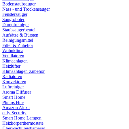
Bodenstaubsauger
Nass - und Trockensauger
Fenstersauger
Saugroboter
Dampfreiniger
Staubsaugerbeutel
Aufsätze & Bürsten
Reinigungsmittel
Filter & Zubehör
Wohnklima
Ventilatoren
Klimaanlagen
Heizlüfter
Klimaanlagen-Zubehör
Radiatoren
Konvektoren
Luftreiniger
Aroma Diffuser
Smart Home
Philips Hue
Amazon Alexa
eufy Security
Smart Home Lampen
Heizkörperthermostate
Überwachungskameras