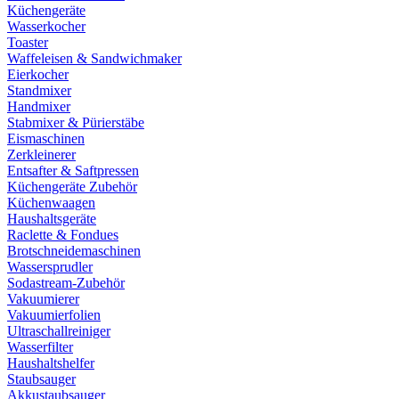
Küchengeräte
Wasserkocher
Toaster
Waffeleisen & Sandwichmaker
Eierkocher
Standmixer
Handmixer
Stabmixer & Pürierstäbe
Eismaschinen
Zerkleinerer
Entsafter & Saftpressen
Küchengeräte Zubehör
Küchenwaagen
Haushaltsgeräte
Raclette & Fondues
Brotschneidemaschinen
Wassersprudler
Sodastream-Zubehör
Vakuumierer
Vakuumierfolien
Ultraschallreiniger
Wasserfilter
Haushaltshelfer
Staubsauger
Akkustaubsauger