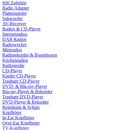
Hifi Zubehör
Radio Adapter
Plattenspieler
Subwoofer
AV-Receiver
Radios & CD-Player
Internetradios
DAB Radios
Radiowecker
Miniradios
Radiorekorder & Boomboxen
Küchenradios
Radiogeräte
CD-Player
Kinder CD-Player
Tragbare CD-Player
DVD- & Blu-ray-Player
Blu-ray-Player & Rekorder
Tragbare DVD-Player
DVD-Player & Rekorder
Reinigung & Schutz
Kopfhörer
In-Ear Kopfhörer
Over-Ear Kopfhörer
TV-Kopfhörer