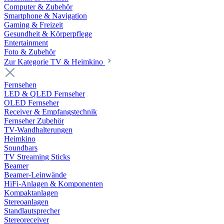
Computer & Zubehör
Smartphone & Navigation
Gaming & Freizeit
Gesundheit & Körperpflege
Entertainment
Foto & Zubehör
Zur Kategorie TV & Heimkino
Fernsehen
LED & QLED Fernseher
OLED Fernseher
Receiver & Empfangstechnik
Fernseher Zubehör
TV-Wandhalterungen
Heimkino
Soundbars
TV Streaming Sticks
Beamer
Beamer-Leinwände
HiFi-Anlagen & Komponenten
Kompaktanlagen
Stereoanlagen
Standlautsprecher
Stereoreceiver