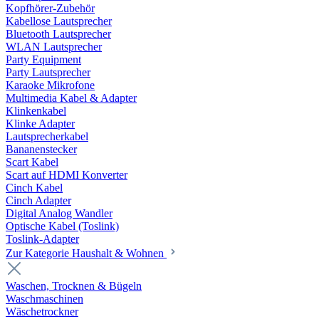
Kopfhörer-Zubehör
Kabellose Lautsprecher
Bluetooth Lautsprecher
WLAN Lautsprecher
Party Equipment
Party Lautsprecher
Karaoke Mikrofone
Multimedia Kabel & Adapter
Klinkenkabel
Klinke Adapter
Lautsprecherkabel
Bananenstecker
Scart Kabel
Scart auf HDMI Konverter
Cinch Kabel
Cinch Adapter
Digital Analog Wandler
Optische Kabel (Toslink)
Toslink-Adapter
Zur Kategorie Haushalt & Wohnen
Waschen, Trocknen & Bügeln
Waschmaschinen
Wäschetrockner