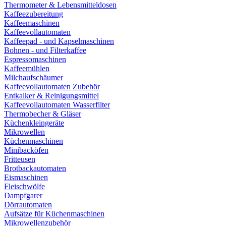
Thermometer & Lebensmitteldosen
Kaffeezubereitung
Kaffeemaschinen
Kaffeevollautomaten
Kaffeepad - und Kapselmaschinen
Bohnen - und Filterkaffee
Espressomaschinen
Kaffeemühlen
Milchaufschäumer
Kaffeevollautomaten Zubehör
Entkalker & Reinigungsmittel
Kaffeevollautomaten Wasserfilter
Thermobecher & Gläser
Küchenkleingeräte
Mikrowellen
Küchenmaschinen
Minibacköfen
Fritteusen
Brotbackautomaten
Eismaschinen
Fleischwölfe
Dampfgarer
Dörrautomaten
Aufsätze für Küchenmaschinen
Mikrowellenzubehör