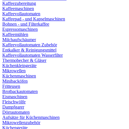
Kaffeezubereitung
Kaffeemaschinen
Kaffeevollautomaten
Kaffeepad - und Kapselmaschinen
Bohnen - und Filterkaffee
Espressomaschinen
Kaffeemühlen
Milchaufschäumer
Kaffeevollautomaten Zubehör
Entkalker & Reinigungsmittel
Kaffeevollautomaten Wasserfilter
Thermobecher & Gläser
Küchenkleingeräte
Mikrowellen
Küchenmaschinen
Minibacköfen
Fritteusen
Brotbackautomaten
Eismaschinen
Fleischwölfe
Dampfgarer
Dörrautomaten
Aufsätze für Küchenmaschinen
Mikrowellenzubehör
Küchengeräte