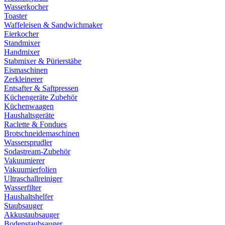
Wasserkocher
Toaster
Waffeleisen & Sandwichmaker
Eierkocher
Standmixer
Handmixer
Stabmixer & Pürierstäbe
Eismaschinen
Zerkleinerer
Entsafter & Saftpressen
Küchengeräte Zubehör
Küchenwaagen
Haushaltsgeräte
Raclette & Fondues
Brotschneidemaschinen
Wassersprudler
Sodastream-Zubehör
Vakuumierer
Vakuumierfolien
Ultraschallreiniger
Wasserfilter
Haushaltshelfer
Staubsauger
Akkustaubsauger
Bodenstaubsauger