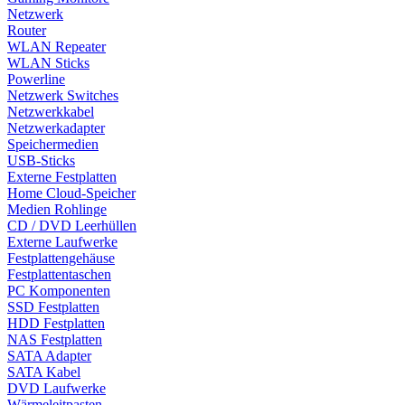
Netzwerk
Router
WLAN Repeater
WLAN Sticks
Powerline
Netzwerk Switches
Netzwerkkabel
Netzwerkadapter
Speichermedien
USB-Sticks
Externe Festplatten
Home Cloud-Speicher
Medien Rohlinge
CD / DVD Leerhüllen
Externe Laufwerke
Festplattengehäuse
Festplattentaschen
PC Komponenten
SSD Festplatten
HDD Festplatten
NAS Festplatten
SATA Adapter
SATA Kabel
DVD Laufwerke
Wärmeleitpasten