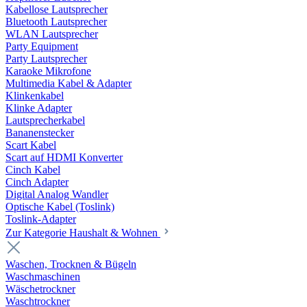
Kabellose Lautsprecher
Bluetooth Lautsprecher
WLAN Lautsprecher
Party Equipment
Party Lautsprecher
Karaoke Mikrofone
Multimedia Kabel & Adapter
Klinkenkabel
Klinke Adapter
Lautsprecherkabel
Bananenstecker
Scart Kabel
Scart auf HDMI Konverter
Cinch Kabel
Cinch Adapter
Digital Analog Wandler
Optische Kabel (Toslink)
Toslink-Adapter
Zur Kategorie Haushalt & Wohnen
Waschen, Trocknen & Bügeln
Waschmaschinen
Wäschetrockner
Waschtrockner