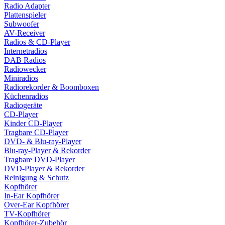
Radio Adapter
Plattenspieler
Subwoofer
AV-Receiver
Radios & CD-Player
Internetradios
DAB Radios
Radiowecker
Miniradios
Radiorekorder & Boomboxen
Küchenradios
Radiogeräte
CD-Player
Kinder CD-Player
Tragbare CD-Player
DVD- & Blu-ray-Player
Blu-ray-Player & Rekorder
Tragbare DVD-Player
DVD-Player & Rekorder
Reinigung & Schutz
Kopfhörer
In-Ear Kopfhörer
Over-Ear Kopfhörer
TV-Kopfhörer
Kopfhörer-Zubehör