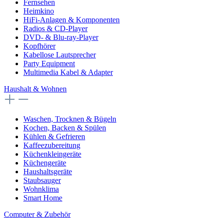
Fernsehen
Heimkino
HiFi-Anlagen & Komponenten
Radios & CD-Player
DVD- & Blu-ray-Player
Kopfhörer
Kabellose Lautsprecher
Party Equipment
Multimedia Kabel & Adapter
Haushalt & Wohnen
Waschen, Trocknen & Bügeln
Kochen, Backen & Spülen
Kühlen & Gefrieren
Kaffeezubereitung
Küchenkleingeräte
Küchengeräte
Haushaltsgeräte
Staubsauger
Wohnklima
Smart Home
Computer & Zubehör