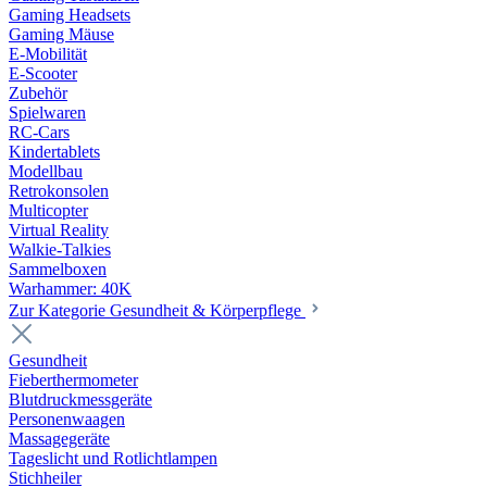
Gaming Headsets
Gaming Mäuse
E-Mobilität
E-Scooter
Zubehör
Spielwaren
RC-Cars
Kindertablets
Modellbau
Retrokonsolen
Multicopter
Virtual Reality
Walkie-Talkies
Sammelboxen
Warhammer: 40K
Zur Kategorie Gesundheit & Körperpflege
Gesundheit
Fieberthermometer
Blutdruckmessgeräte
Personenwaagen
Massagegeräte
Tageslicht und Rotlichtlampen
Stichheiler