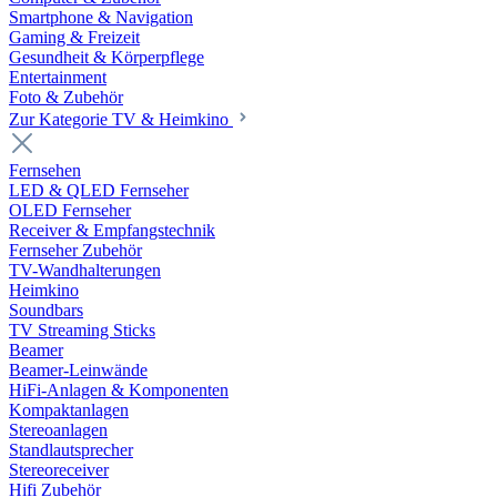
Smartphone & Navigation
Gaming & Freizeit
Gesundheit & Körperpflege
Entertainment
Foto & Zubehör
Zur Kategorie TV & Heimkino
Fernsehen
LED & QLED Fernseher
OLED Fernseher
Receiver & Empfangstechnik
Fernseher Zubehör
TV-Wandhalterungen
Heimkino
Soundbars
TV Streaming Sticks
Beamer
Beamer-Leinwände
HiFi-Anlagen & Komponenten
Kompaktanlagen
Stereoanlagen
Standlautsprecher
Stereoreceiver
Hifi Zubehör