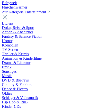
Babywelt
Flaschenwärmer
Zur Kategorie Entertainment
Blu-ray
Doku, Reise & Sport
Action & Abenteuer
Fantasy & Science Fiction
Horror
Komödien
TV-Serien
Thriller & Krimis
Animation & Kinderfilme
Drama & Literatur
Erotik
Sonstiges
Musik
DVD & Blu-rays
Country & Folklore
Dance & Electro
Oldies
Schlager & Volksmusik
Hip Hop & RnB
Kinder-CDs