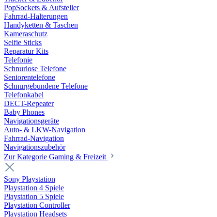
PopSockets & Aufsteller
Fahrrad-Halterungen
Handyketten & Taschen
Kameraschutz
Selfie Sticks
Reparatur Kits
Telefonie
Schnurlose Telefone
Seniorentelefone
Schnurgebundene Telefone
Telefonkabel
DECT-Repeater
Baby Phones
Navigationsgeräte
Auto- & LKW-Navigation
Fahrrad-Navigation
Navigationszubehör
Zur Kategorie Gaming & Freizeit
Sony Playstation
Playstation 4 Spiele
Playstation 5 Spiele
Playstation Controller
Playstation Headsets