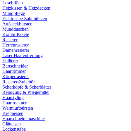
Lesebrillen
Heizkissen & Heizdecken
Mundpflege
Elektrische Zahnbürsten
Aufsteckbürsten
Mundduschen
Kombi-Pakete
Rasierer
Herrenrasierer
Damenrasierer
Laser Haarentfernung
Epilierer
Bartschneider
Haartrimmer
Körperrasierer
Rasierer-Zubehör
Scherköpfe & Scherblätter
Reinigung & Pflegemittel
Haarstyling
Haartrockner
Warmluftbürsten
Kreppeisen
Haarschneidemaschine
Glätteisen
Lockenstäbe