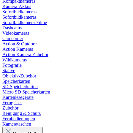
Kompaktkameras
Kamera-Akkus
Sofortbildkameras
Sofortbildkameras
Sofortbildkamera-Filme
Dashcams
Videokameras
Camcorder
Action & Outdoor
Action Kameras
Action Kamera Zubehör
Wildkameras
Fotografie
Stative
Objektiv-Zubehör
Speicherkarten
SD Speicherkarten
Micro SD Speicherkarten
Kartenlesegeräte
Ferngläser
Zubehör
Reinigung & Schutz
Fernbedienungen
Kamerataschen