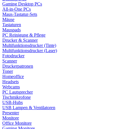
Gaming Desktop PCs
All-in-One PCs
Maus-Tastatur-Sets
Mäuse
Tastaturen
Mauspads
PC Reinigung & Pflege
Drucker & Scanner
Multifunktionsdrucker (Tinte)
Multifunktionsdrucker (Laser)
Fotodrucker
Scanner
Druckerpatronen
Toner
Homeoffice
Headsets
Webcams
PC Lautsprecher
Tischmikrofone
USB-Hubs
USB Lampen & Ventilatoren
Presenter
Monitore
Office Monitore
Gaming Monitore