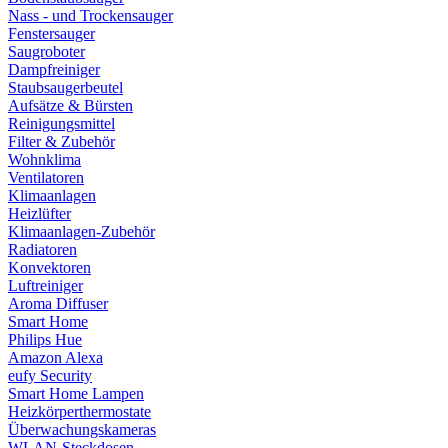
Nass - und Trockensauger
Fenstersauger
Saugroboter
Dampfreiniger
Staubsaugerbeutel
Aufsätze & Bürsten
Reinigungsmittel
Filter & Zubehör
Wohnklima
Ventilatoren
Klimaanlagen
Heizlüfter
Klimaanlagen-Zubehör
Radiatoren
Konvektoren
Luftreiniger
Aroma Diffuser
Smart Home
Philips Hue
Amazon Alexa
eufy Security
Smart Home Lampen
Heizkörperthermostate
Überwachungskameras
WLAN-Steckdosen