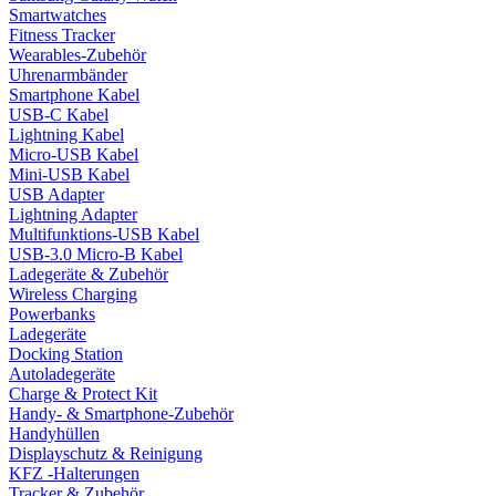
Smartwatches
Fitness Tracker
Wearables-Zubehör
Uhrenarmbänder
Smartphone Kabel
USB-C Kabel
Lightning Kabel
Micro-USB Kabel
Mini-USB Kabel
USB Adapter
Lightning Adapter
Multifunktions-USB Kabel
USB-3.0 Micro-B Kabel
Ladegeräte & Zubehör
Wireless Charging
Powerbanks
Ladegeräte
Docking Station
Autoladegeräte
Charge & Protect Kit
Handy- & Smartphone-Zubehör
Handyhüllen
Displayschutz & Reinigung
KFZ -Halterungen
Tracker & Zubehör