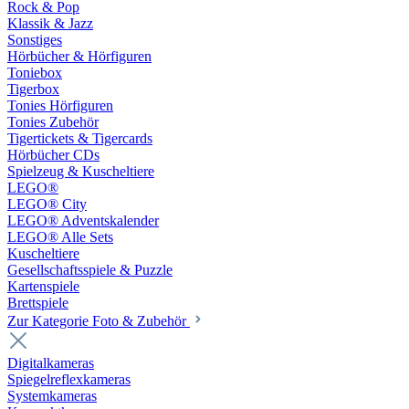
Rock & Pop
Klassik & Jazz
Sonstiges
Hörbücher & Hörfiguren
Toniebox
Tigerbox
Tonies Hörfiguren
Tonies Zubehör
Tigertickets & Tigercards
Hörbücher CDs
Spielzeug & Kuscheltiere
LEGO®
LEGO® City
LEGO® Adventskalender
LEGO® Alle Sets
Kuscheltiere
Gesellschaftsspiele & Puzzle
Kartenspiele
Brettspiele
Zur Kategorie Foto & Zubehör
Digitalkameras
Spiegelreflexkameras
Systemkameras